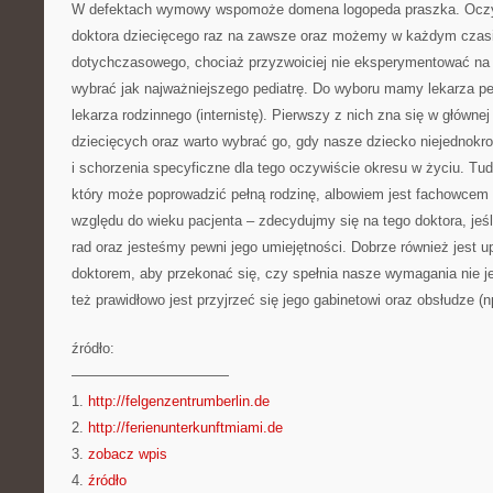
W defektach wymowy wspomoże domena logopeda praszka. Oczy
doktora dziecięcego raz na zawsze oraz możemy w każdym czas
dotychczasowego, chociaż przyzwoiciej nie eksperymentować na 
wybrać jak najważniejszego pediatrę. Do wyboru mamy lekarza pe
lekarza rodzinnego (internistę). Pierwszy z nich zna się w główne
dziecięcych oraz warto wybrać go, gdy nasze dziecko niejednokrot
i schorzenia specyficzne dla tego oczywiście okresu w życiu. Tudzi
który może poprowadzić pełną rodzinę, albowiem jest fachowcem
względu do wieku pacjenta – zdecydujmy się na tego doktora, jeśl
rad oraz jesteśmy pewni jego umiejętności. Dobrze również jest u
doktorem, aby przekonać się, czy spełnia nasze wymagania nie je
też prawidłowo jest przyjrzeć się jego gabinetowi oraz obsłudze (n
źródło:
———————————
1.
http://felgenzentrumberlin.de
2.
http://ferienunterkunftmiami.de
3.
zobacz wpis
4.
źródło