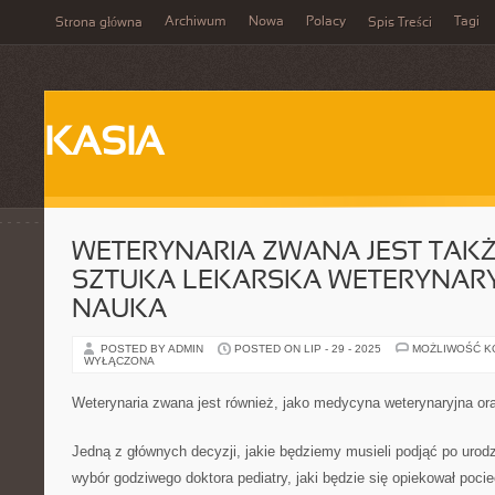
Archiwum
Nowa
Polacy
Tagi
Strona główna
Spis Treści
KASIA
WETERYNARIA ZWANA JEST TAKŻ
SZTUKA LEKARSKA WETERYNARYJ
NAUKA
POSTED BY ADMIN
POSTED ON LIP - 29 - 2025
MOŻLIWOŚĆ 
WYŁĄCZONA
Weterynaria zwana jest również, jako medycyna weterynaryjna ora
Jedną z głównych decyzji, jakie będziemy musieli podjąć po urod
wybór godziwego doktora pediatry, jaki będzie się opiekował poci