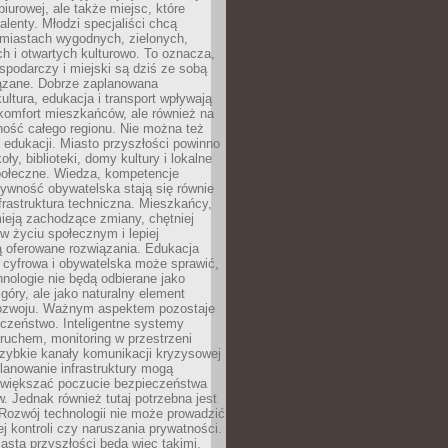
biurowej, ale także miejsc, które
talenty. Młodzi specjaliści chcą
miastach wygodnych, zielonych,
 i otwartych kulturowo. To oznacza,
spodarczy i miejski są dziś ze sobą
zane. Dobrze zaplanowana
kultura, edukacja i transport wpływają
 komfort mieszkańców, ale również na
ność całego regionu. Nie można też
edukacji. Miasto przyszłości powinno
ły, biblioteki, domy kultury i lokalne
społeczne. Wiedza, kompetencje
tywność obywatelska stają się równie
frastruktura techniczna. Mieszkańcy,
ieją zachodzące zmiany, chętniej
w życiu społecznym i lepiej
ą oferowane rozwiązania. Edukacja
 cyfrowa i obywatelska może sprawić,
nologie nie będą odbierane jako
góry, ale jako naturalny element
ozwoju. Ważnym aspektem pozostaje
czeństwo. Inteligentne systemy
ruchem, monitoring w przestrzeni
szybkie kanały komunikacji kryzysowej
lanowanie infrastruktury mogą
zwiększać poczucie bezpieczeństwa
 Jednak również tutaj potrzebna jest
Rozwój technologii nie może prowadzić
j kontroli czy naruszania prywatności.
asta przyszłości będą więc takimi,