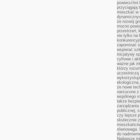
powierzchni 
przyciągają 
mieszkać w 
dynamicznych
że rozwój go
mocno powią
przestrzeń, 
nie tylko na
konkurencyj
zapominać o 
wspierać szko
inicjatywy 
cyfrowe i ak
ważne jak in
którzy rozum
uczestniczą 
wykorzystuj
ekologiczna,
że nowe tech
narzucone z 
wspólnego r
także bezpie
zarządzania 
publicznej, 
czy lepsze p
skutecznie 
mieszkańców.
równowaga. 
do nadmierne
Najlepsze mi