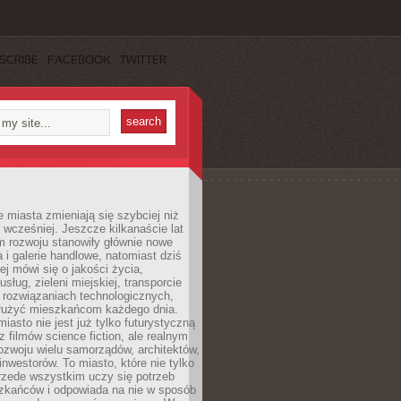
SCRIBE
FACEBOOK
TWITTER
miasta zmieniają się szybciej niż
 wcześniej. Jeszcze kilkanaście lat
m rozwoju stanowiły głównie nowe
a i galerie handlowe, natomiast dziś
ej mówi się o jakości życia,
sług, zieleni miejskiej, transporcie
 rozwiązaniach technologicznych,
służyć mieszkańcom każdego dnia.
miasto nie jest już tylko futurystyczną
z filmów science fiction, ale realnym
ozwoju wielu samorządów, architektów,
 inwestorów. To miasto, które nie tylko
przede wszystkim uczy się potrzeb
zkańców i odpowiada na nie w sposób