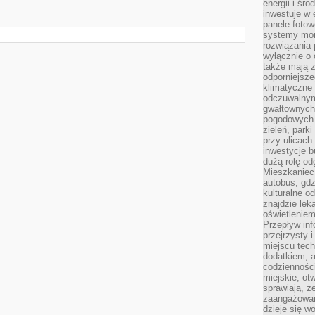
energii i śr
inwestuje w 
panele fotow
systemy moni
rozwiązania 
wyłącznie o
także mają z
odporniejsz
klimatyczne 
odczuwalnym
gwałtownych
pogodowych.
zieleń, park
przy ulicach
inwestycje 
dużą rolę od
Mieszkaniec 
autobus, gd
kulturalne o
znajdzie lek
oświetlenie
Przepływ inf
przejrzysty 
miejscu tec
dodatkiem, 
codzienności
miejskie, ot
sprawiają, ż
zaangażowani
dzieje się w