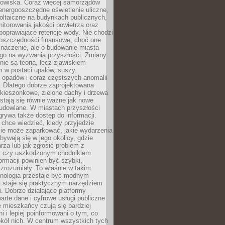
odowiska. Coraz więcej samorządów
energooszczędne oświetlenie uliczne,
oltaiczne na budynkach publicznych,
torowania jakości powietrza oraz
poprawiające retencję wody. Nie chodzi
 oszczędności finansowe, choć one
naczenie, ale o budowanie miasta
ego na wyzwania przyszłości. Zmiany
nie są teorią, lecz zjawiskiem
 w postaci upałów, suszy,
 opadów i coraz częstszych anomalii
 Dlatego dobrze zaprojektowana
i kieszonkowe, zielone dachy i drzewa
 stają się równie ważne jak nowe
budowlane. W miastach przyszłości
grywa także dostęp do informacji.
chce wiedzieć, kiedy przyjedzie
zie może zaparkować, jakie wydarzenia
dbywają się w jego okolicy, gdzie
arza lub jak zgłosić problem z
m czy uszkodzonym chodnikiem.
ormacji powinien być szybki,
i zrozumiały. To właśnie w takim
hnologia przestaje być modnym
a staje się praktycznym narzędziem
. Dobrze działające platformy
warte dane i cyfrowe usługi publiczne
e mieszkańcy czują się bardziej
 i lepiej poinformowani o tym, co
okół nich. W centrum wszystkich tych