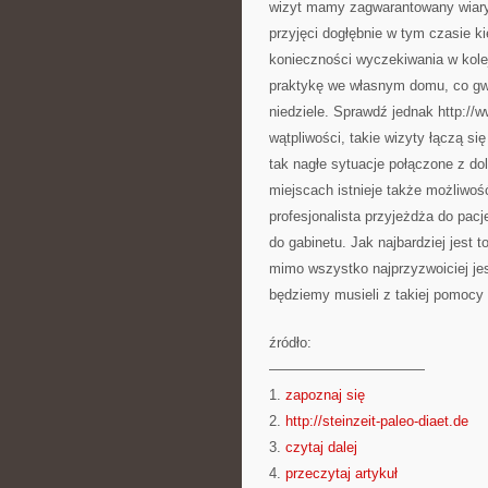
wizyt mamy zagwarantowany wiary
przyjęci dogłębnie w tym czasie k
konieczności wyczekiwania w kolej
praktykę we własnym domu, co gwa
niedziele. Sprawdź jednak http://w
wątpliwości, takie wizyty łączą s
tak nagłe sytuacje połączone z do
miejscach istnieje także możliwoś
profesjonalista przyjeżdża do pac
do gabinetu. Jak najbardziej jest 
mimo wszystko najprzyzwoiciej jest
będziemy musieli z takiej pomocy 
źródło:
———————————
1.
zapoznaj się
2.
http://steinzeit-paleo-diaet.de
3.
czytaj dalej
4.
przeczytaj artykuł