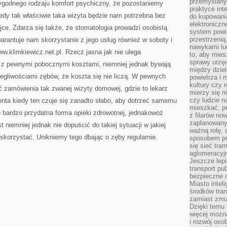
przemyślany
godnego rodzaju komfort psychiczny, że pozostaniemy
praktyce inte
iedy tak właściwie taka wizyta będzie nam potrzebna bez
do kupowania
elektroniczn
ce. Zdarza się także, że stomatologia prowadzi osobistą
system powi
przestrzenią
rantuje nam skorzystanie z jego usług również w soboty i
nawykami lu
ww.klimkiewicz.net.pl. Rzecz jasna jak nie ulega
to, aby mies
sprawy urzę
ię z pewnymi pobocznymi kosztami, niemniej jednak bywają
między dziel
legliwościami zębów, że koszta się nie liczą. W pewnych
powietrza i 
kultury czy 
ć zamówienia tak zwanej wizyty domowej, gdzie to lekarz
mierzy się n
czy ludzie 
jenta kiedy ten czuje się zanadto słabo, aby dotrzeć samemu
mieszkać, p
to bardzo przydatna forma opieki zdrowotnej, jednakowoż
z filarów no
zaplanowany
 niemniej jednak nie dopuścić do takiej sytuacji w jakiej
ważną rolę, 
skorzystać. Unikniemy tego dbając o zęby regularnie.
sposobem pr
się sieć tra
aglomeracyjn
Jeszcze lepi
transport pu
bezpieczne c
Miasto intel
środków tran
zamiast zmu
Dzięki temu 
więcej możn
i rozwój oso