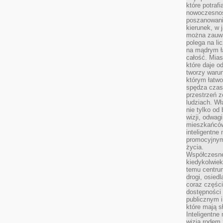
które potraf
nowoczesnoś
poszanowani
kierunek, w 
można zauważ
polega na lic
na mądrym ł
całość. Mias
które daje o
tworzy warun
którym łatwo
spędza czas,
przestrzeń z
ludziach. Wł
nie tylko od 
wizji, odwagi
mieszkańców.
inteligentne
promocyjnym
życia.
Współczesne 
kiedykolwiek
temu centru
drogi, osiedl
coraz części
dostępności u
publicznym i
które mają 
Inteligentne 
wizją rodem 