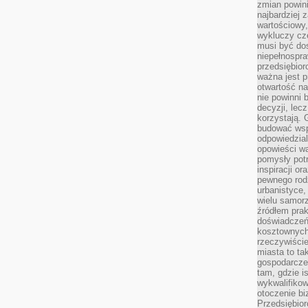
zmian powin
najbardziej
wartościowy,
wykluczy cz
musi być dos
niepełnospra
przedsiębior
ważna jest p
otwartość n
nie powinni 
decyzji, lec
korzystają. 
budować wspó
odpowiedzial
opowieści w
pomysły potr
inspiracji o
pewnego ro
urbanistyce,
wielu samor
źródłem pra
doświadczeń
kosztownych 
rzeczywiści
miasta to ta
gospodarczeg
tam, gdzie is
wykwalifiko
otoczenie bi
Przedsiębior