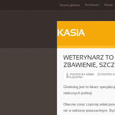
Archiwum
Nowa
Strona główna
KASIA
WETERYNARZ TO
ZBAWIENIE, SZC
POSTED BY ADMIN
POSTED ON 
WYŁĄCZONA
Ginekolog jest to lekarz specjaliz
nielicznych profesji
Obecnie coraz częściej selekcjon
niż w sektorze powszechnym. Być 