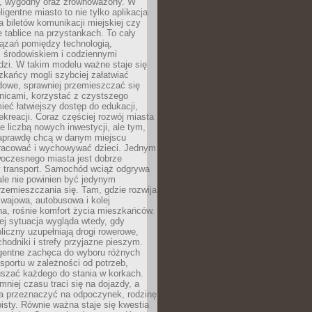
, wygodny oraz zrównoważony. W
ligentne miasto to nie tylko aplikacja
 biletów komunikacji miejskiej czy
e tablice na przystankach. To cały
ązań pomiędzy technologią,
, środowiskiem i codziennymi
dzi. W takim modelu ważne staje się
zkańcy mogli szybciej załatwiać
dowe, sprawniej przemieszczać się
nicami, korzystać z czystszego
mieć łatwiejszy dostęp do edukacji,
rekreacji. Coraz częściej rozwój miasta
ie liczbą nowych inwestycji, ale tym,
naprawdę chcą w danym miejscu
racować i wychowywać dzieci. Jednym
woczesnego miasta jest dobrze
 transport. Samochód wciąż odgrywa
ale nie powinien być jedynym
zemieszczania się. Tam, gdzie rozwija
mwajowa, autobusowa i kolej
a, rośnie komfort życia mieszkańców.
ej sytuacja wygląda wtedy, gdy
bliczny uzupełniają drogi rowerowe,
hodniki i strefy przyjazne pieszym.
igentne zachęca do wyboru różnych
sportu w zależności od potrzeb,
szać każdego do stania w korkach.
mniej czasu traci się na dojazdy, a
a przeznaczyć na odpoczynek, rodzinę
bisty. Równie ważna staje się kwestia