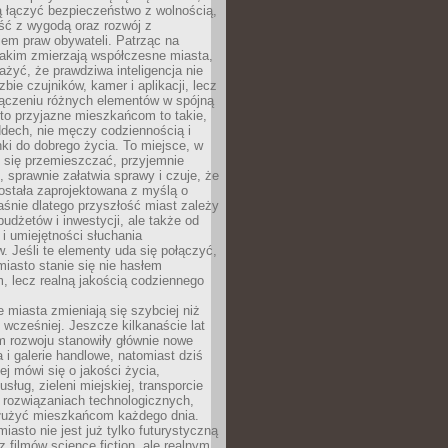
ią łączyć bezpieczeństwo z wolnością,
ć z wygodą oraz rozwój z
em praw obywateli. Patrząc na
jakim zmierzają współczesne miasta,
yć, że prawdziwa inteligencja nie
zbie czujników, kamer i aplikacji, lecz
ączeniu różnych elementów w spójną
to przyjazne mieszkańcom to takie,
ddech, nie męczy codziennością i
ki do dobrego życia. To miejsce, w
 się przemieszczać, przyjemnie
 sprawnie załatwia sprawy i czuje, że
ostała zaprojektowana z myślą o
aśnie dlatego przyszłość miast zależy
budżetów i inwestycji, ale także od
 i umiejętności słuchania
 Jeśli te elementy uda się połączyć,
 miasto stanie się nie hasłem
, lecz realną jakością codziennego
miasta zmieniają się szybciej niż
 wcześniej. Jeszcze kilkanaście lat
m rozwoju stanowiły głównie nowe
a i galerie handlowe, natomiast dziś
ej mówi się o jakości życia,
sług, zieleni miejskiej, transporcie
 rozwiązaniach technologicznych,
służyć mieszkańcom każdego dnia.
miasto nie jest już tylko futurystyczną
z filmów science fiction, ale realnym