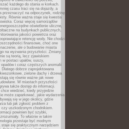
szać każdego do stania w korkach.
mniej czasu traci się na dojazdy, a
a przeznaczyć na odpoczynek, rodzinę
bisty. Równie ważna staje się kwestia
odowiska. Coraz więcej samorządów
energooszczędne oświetlenie uliczne,
oltaiczne na budynkach publicznych,
torowania jakości powietrza oraz
poprawiające retencję wody. Nie chodzi
 oszczędności finansowe, choć one
naczenie, ale o budowanie miasta
ego na wyzwania przyszłości. Zmiany
nie są teorią, lecz zjawiskiem
 w postaci upałów, suszy,
 opadów i coraz częstszych anomalii
 Dlatego dobrze zaprojektowana
i kieszonkowe, zielone dachy i drzewa
 stają się równie ważne jak nowe
budowlane. W miastach przyszłości
grywa także dostęp do informacji.
chce wiedzieć, kiedy przyjedzie
zie może zaparkować, jakie wydarzenia
dbywają się w jego okolicy, gdzie
arza lub jak zgłosić problem z
m czy uszkodzonym chodnikiem.
ormacji powinien być szybki,
i zrozumiały. To właśnie w takim
hnologia przestaje być modnym
a staje się praktycznym narzędziem