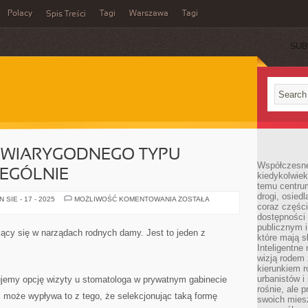
Polacy
Tagi
Warszawa
Tagi
Spis Treści
SUB
 WIARYGODNEGO TYPU
Współczesne 
ZEGÓLNIE
kiedykolwiek
temu centru
drogi, osiedl
WETERYNARZ
SIE - 17 - 2025
MOŻLIWOŚĆ KOMENTOWANIA
ZOSTAŁA
coraz części
TO
WIARYGODNEGO
dostępności u
TYPU
publicznym i
ZBAWIENIE,
ujący się w narządach rodnych damy. Jest to jeden z
SZCZEGÓLNIE
które mają 
Inteligentne 
wizją rodem 
kierunkiem r
urbanistów i
ujemy opcję wizyty u stomatologa w prywatnym gabinecie
rośnie, ale 
może wypływa to z tego, że selekcjonując taką formę
swoich mies