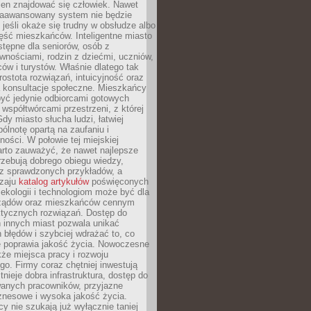
ien znajdować się człowiek. Nawet
 zaawansowany system nie będzie
 jeśli okaże się trudny w obsłudze albo
ęść mieszkańców. Inteligentne miasto
tępne dla seniorów, osób z
wnościami, rodzin z dziećmi, uczniów,
ców i turystów. Właśnie dlatego tak
rostota rozwiązań, intuicyjność oraz
a konsultacje społeczne. Mieszkańcy
być jedynie odbiorcami gotowych
z współtwórcami przestrzeni, z której
Gdy miasto słucha ludzi, łatwiej
lnotę opartą na zaufaniu i
ności. W połowie tej miejskiej
arto zauważyć, że nawet najlepsze
zebują dobrego obiegu wiedzy,
raz sprawdzonych przykładów, a
dzaju
katalog artykułów
poświęconych
 ekologii i technologiom może być dla
ządów oraz mieszkańców cennym
ktycznych rozwiązań. Dostęp do
 innych miast pozwala unikać
błędów i szybciej wdrażać to, co
e poprawia jakość życia. Nowoczesne
kże miejsca pracy i rozwoju
o. Firmy coraz chętniej inwestują
tnieje dobra infrastruktura, dostęp do
wanych pracowników, przyjazne
znesowe i wysoka jakość życia.
cy nie szukają już wyłącznie taniej