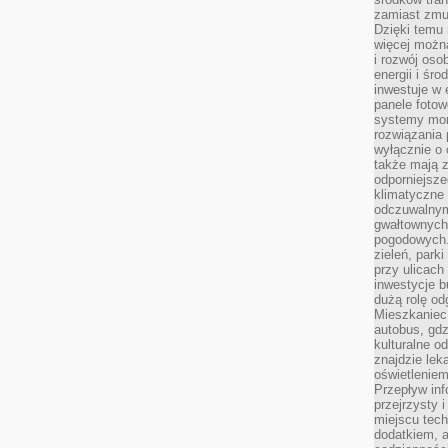
zamiast zmu
Dzięki temu 
więcej możn
i rozwój oso
energii i śr
inwestuje w 
panele fotow
systemy moni
rozwiązania 
wyłącznie o
także mają z
odporniejsz
klimatyczne 
odczuwalnym
gwałtownych
pogodowych.
zieleń, park
przy ulicach
inwestycje 
dużą rolę od
Mieszkaniec 
autobus, gd
kulturalne o
znajdzie lek
oświetlenie
Przepływ inf
przejrzysty 
miejscu tec
dodatkiem, 