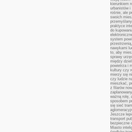
kierunkiem r
urbanistów i
rośnie, ale 
swoich mies
przemyślany
praktyce inte
do kupowania
elektroniczn
system powi
przestrzenią
nawykami lu
to, aby mies
sprawy urzę
między dziel
powietrza i 
kultury czy 
mierzy się n
czy ludzie 
mieszkać, p
z filarów no
zaplanowany
ważną rolę, 
sposobem pr
się sieć tra
aglomeracyjn
Jeszcze lepi
transport pu
bezpieczne c
Miasto intel
środków tran