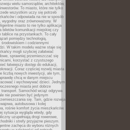
ozwoju wielu samorządów, architektów,
 inwestorów. To miasto, które nie tylko
przede wszystkim uczy się potrzeb
zkańców i odpowiada na nie w sposób
, wygodny oraz zrównoważony. W
ligentne miasto to nie tylko aplikacja
 biletów komunikacji miejskiej czy
e tablice na przystankach. To cały
ązań pomiędzy technologią,
, środowiskiem i codziennymi
dzi. W takim modelu ważne staje się
zkańcy mogli szybciej załatwiać
dowe, sprawniej przemieszczać się
nicami, korzystać z czystszego
mieć łatwiejszy dostęp do edukacji,
rekreacji. Coraz częściej rozwój miasta
ie liczbą nowych inwestycji, ale tym,
naprawdę chcą w danym miejscu
racować i wychowywać dzieci. Jednym
woczesnego miasta jest dobrze
 transport. Samochód wciąż odgrywa
ale nie powinien być jedynym
zemieszczania się. Tam, gdzie rozwija
mwajowa, autobusowa i kolej
a, rośnie komfort życia mieszkańców.
ej sytuacja wygląda wtedy, gdy
bliczny uzupełniają drogi rowerowe,
hodniki i strefy przyjazne pieszym.
igentne zachęca do wyboru różnych
sportu w zależności od potrzeb,