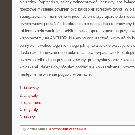
pieniędzy. Poprzednio, należy zainwestować, lecz gdy jest świa
rzeczowe myślenie powinien być bardzo ekspresowo zwrot. W bizn
zaangażowanie, nie można w jeden dzień dążyć uparcie do nieoso
przysłowiowo pobłażać. Trzeba dojrzale spoglądać na omówiony te
takiemu zachowaniu jest ściśle mówiąc spora szansa na przysło
wspomożemy na ANCHOR. Nie wolno odpuszczać, wojować do ko
pomysłem, wobec tego nic innego jak tylko zaciekle walczyć o s
doskonałe dla ówczesnego pokolenia, lecz wypada wiedzieć dogłęb
biznes to tylko długo przeanalizowany, przemyślany oraz z wycią
wnioskami. Należałoby również poddać się wykształceniu, przyzwo
następnie naiwnie się pogubić w temacie.
1.
felietony
2.
artykuly
3.
spis tresci
4.
artykuly
5.
teksty
CATEGORIES:
GOTOWANIE W 15 MINUT