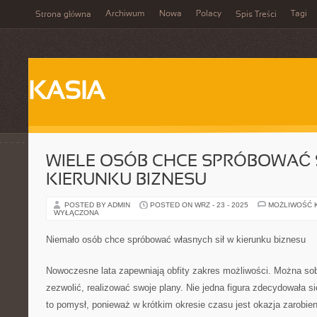
Archiwum
Nowa
Polacy
Tagi
Strona główna
Spis Treści
KASIA
WIELE OSÓB CHCE SPRÓBOWAĆ 
KIERUNKU BIZNESU
POSTED BY ADMIN
POSTED ON WRZ - 23 - 2025
MOŻLIWOŚĆ 
WYŁĄCZONA
Niemało osób chce spróbować własnych sił w kierunku biznesu
Nowoczesne lata zapewniają obfity zakres możliwości. Można sob
zezwolić, realizować swoje plany. Nie jedna figura zdecydowała s
to pomysł, ponieważ w krótkim okresie czasu jest okazja zarobie