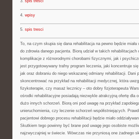
3.
spis tresci
4.
wpisy
5.
spis tresci
To, na czym skupia się dana rehabilitacja na pewno będzie miał
do zdrowia danego pacjenta. Biorą udział w takich rehabilitacjach
komplikacje z różnorodnymi chorobami fizycznymi, jak i psychic
jest przygotowywany trafny program leczenia, jaki koncentruje się
jak oraz dobraniu do niego wskazanej odmiany rehabilitacji. Dani 
skoncentrować na przykład na rehabilitacji medycznej, która uwzg
fizykoterapie, czy masaż lecznicy – oto dobry fizjoterapeuta Wa
ośrodki rehabilitacyjne posiadają niezwykle atrakcyjną ofertę dla 
dużo innych schorzeń. Biorą oni pod uwagę na przykład zapobieg
unieruchomienia, czy leczenie schorzeń współistniejących. Praw
pacjentowi dobrego procesu rehabilitacji będzie miało oddziaływan
Skutkiem tego powinny być brane pod uwagę jego osobiste możliw
najzwyczajniej w świecie. Wówczas nie przyniosą one żadnego s