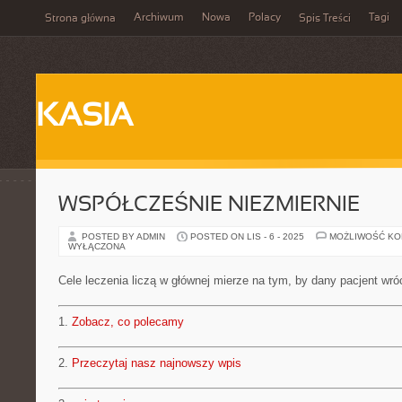
Archiwum
Nowa
Polacy
Tagi
Strona główna
Spis Treści
KASIA
WSPÓŁCZEŚNIE NIEZMIERNIE
POSTED BY ADMIN
POSTED ON LIS - 6 - 2025
MOŻLIWOŚĆ K
WYŁĄCZONA
Cele leczenia liczą w głównej mierze na tym, by dany pacjent wró
1.
Zobacz, co polecamy
2.
Przeczytaj nasz najnowszy wpis