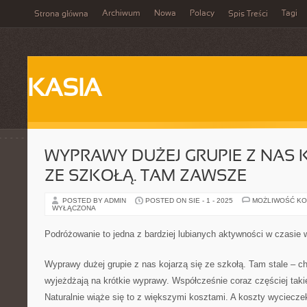
Archiwum
Nowa
Polacy
Tagi
Strona główna
Spis Treści
KASIA
WYPRAWY DUŻEJ GRUPIE Z NAS 
ZE SZKOŁĄ. TAM ZAWSZE
POSTED BY ADMIN
POSTED ON SIE - 1 - 2025
MOŻLIWOŚĆ K
WYŁĄCZONA
Podróżowanie to jedna z bardziej lubianych aktywności w czasie
Wyprawy dużej grupie z nas kojarzą się ze szkołą. Tam stale – c
wyjeżdżają na krótkie wyprawy. Współcześnie coraz częściej tak
Naturalnie wiąże się to z większymi kosztami. A koszty wyciecz