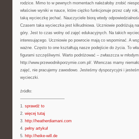
rodzice. Mimo to w pewnych momentach należałoby zrobić niespo
właściwe wyniki w nauce, które ciężko funkcjonuje przez cały rok
taką wycieczkę jechać. Nauczyciele biorą wtedy odpowiedzialnoś
Czasem taka wycieczka jest kilkudniowa. Uczniowie podróżują na
góry. Jest to czas wolny od zajęć edukacyjnych. Na takich wyciec
interesującego. Uczniowie po powrocie mają co wspominać. A ws
ważne. Często to one kształtują nasze podejście do życia. To wła
figurami szczęśliwymi. Warto podróżować – zwłaszcza w młodym 
http://www.przewodnikporzymie.com.pl/. Wtenczas mamy niemało
zajęć, nie pracujemy zawodowo. Jesteśmy dyspozycyjni i jesteś
wycieczki.
źródło:
———————————
1.
sprawdź to
2.
więcej tutaj
3.
http://heatherdiamani.com
4.
pełny artykuł
5.
http://heike-will.de