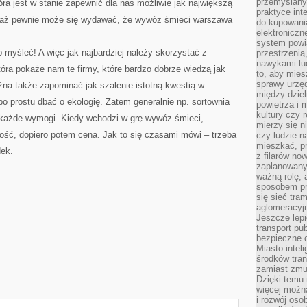
przemyślany
tóra jest w stanie zapewnić dla nas możliwie jak największą
praktyce inte
iaż pewnie może się wydawać, że wywóz śmieci warszawa
do kupowania
elektroniczn
system powi
myśleć! A więc jak najbardziej należy skorzystać z
przestrzenią
nawykami lu
tóra pokaże nam te firmy, które bardzo dobrze wiedzą jak
to, aby mies
sprawy urzę
na także zapominać jak szalenie istotną kwestią w
między dziel
po prostu dbać o ekologię. Zatem generalnie np. sortownia
powietrza i 
kultury czy 
 każde wymogi. Kiedy wchodzi w grę wywóz śmieci,
mierzy się n
akość, dopiero potem cena. Jak to się czasami mówi – trzeba
czy ludzie 
mieszkać, p
dek.
z filarów no
zaplanowany
ważną rolę, 
sposobem pr
się sieć tra
aglomeracyjn
Jeszcze lepi
transport pu
bezpieczne c
Miasto intel
środków tran
zamiast zmu
Dzięki temu 
więcej możn
i rozwój oso