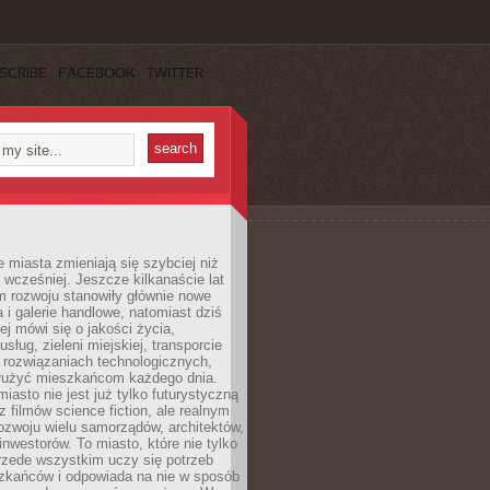
SCRIBE
FACEBOOK
TWITTER
miasta zmieniają się szybciej niż
 wcześniej. Jeszcze kilkanaście lat
m rozwoju stanowiły głównie nowe
a i galerie handlowe, natomiast dziś
ej mówi się o jakości życia,
sług, zieleni miejskiej, transporcie
 rozwiązaniach technologicznych,
służyć mieszkańcom każdego dnia.
miasto nie jest już tylko futurystyczną
z filmów science fiction, ale realnym
ozwoju wielu samorządów, architektów,
 inwestorów. To miasto, które nie tylko
przede wszystkim uczy się potrzeb
zkańców i odpowiada na nie w sposób