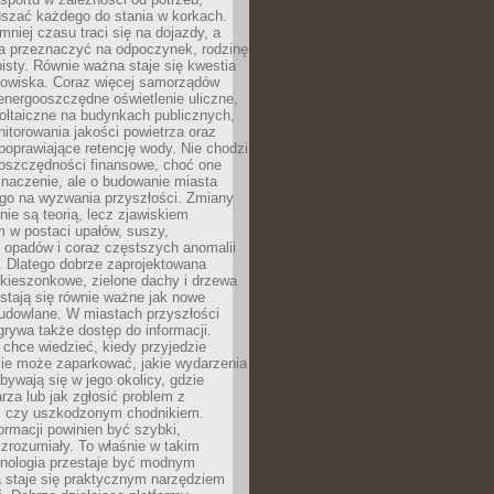
szać każdego do stania w korkach.
mniej czasu traci się na dojazdy, a
a przeznaczyć na odpoczynek, rodzinę
bisty. Równie ważna staje się kwestia
odowiska. Coraz więcej samorządów
energooszczędne oświetlenie uliczne,
oltaiczne na budynkach publicznych,
torowania jakości powietrza oraz
poprawiające retencję wody. Nie chodzi
 oszczędności finansowe, choć one
naczenie, ale o budowanie miasta
ego na wyzwania przyszłości. Zmiany
nie są teorią, lecz zjawiskiem
 w postaci upałów, suszy,
 opadów i coraz częstszych anomalii
 Dlatego dobrze zaprojektowana
i kieszonkowe, zielone dachy i drzewa
 stają się równie ważne jak nowe
budowlane. W miastach przyszłości
grywa także dostęp do informacji.
chce wiedzieć, kiedy przyjedzie
zie może zaparkować, jakie wydarzenia
dbywają się w jego okolicy, gdzie
arza lub jak zgłosić problem z
m czy uszkodzonym chodnikiem.
ormacji powinien być szybki,
i zrozumiały. To właśnie w takim
hnologia przestaje być modnym
a staje się praktycznym narzędziem