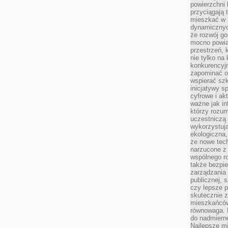
powierzchni 
przyciągają 
mieszkać w 
dynamicznych
że rozwój go
mocno powią
przestrzeń, 
nie tylko na
konkurencyj
zapominać o 
wspierać szko
inicjatywy 
cyfrowe i ak
ważne jak in
którzy rozum
uczestniczą 
wykorzystuj
ekologiczna,
że nowe tech
narzucone z 
wspólnego r
także bezpie
zarządzania 
publicznej, 
czy lepsze p
skutecznie 
mieszkańców.
równowaga. 
do nadmierne
Najlepsze mi