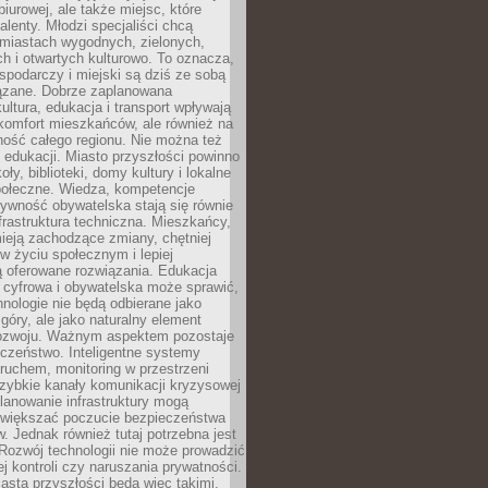
biurowej, ale także miejsc, które
talenty. Młodzi specjaliści chcą
miastach wygodnych, zielonych,
 i otwartych kulturowo. To oznacza,
spodarczy i miejski są dziś ze sobą
zane. Dobrze zaplanowana
kultura, edukacja i transport wpływają
 komfort mieszkańców, ale również na
ność całego regionu. Nie można też
edukacji. Miasto przyszłości powinno
ły, biblioteki, domy kultury i lokalne
społeczne. Wiedza, kompetencje
tywność obywatelska stają się równie
frastruktura techniczna. Mieszkańcy,
ieją zachodzące zmiany, chętniej
w życiu społecznym i lepiej
ą oferowane rozwiązania. Edukacja
 cyfrowa i obywatelska może sprawić,
nologie nie będą odbierane jako
góry, ale jako naturalny element
ozwoju. Ważnym aspektem pozostaje
czeństwo. Inteligentne systemy
ruchem, monitoring w przestrzeni
szybkie kanały komunikacji kryzysowej
lanowanie infrastruktury mogą
zwiększać poczucie bezpieczeństwa
 Jednak również tutaj potrzebna jest
Rozwój technologii nie może prowadzić
j kontroli czy naruszania prywatności.
asta przyszłości będą więc takimi,