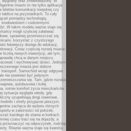
, wygodny oraz zrównoważony. W
ligentne miasto to nie tylko aplikacja
 biletów komunikacji miejskiej czy
e tablice na przystankach. To cały
ązań pomiędzy technologią,
, środowiskiem i codziennymi
dzi. W takim modelu ważne staje się
zkańcy mogli szybciej załatwiać
dowe, sprawniej przemieszczać się
nicami, korzystać z czystszego
mieć łatwiejszy dostęp do edukacji,
rekreacji. Coraz częściej rozwój miasta
ie liczbą nowych inwestycji, ale tym,
naprawdę chcą w danym miejscu
racować i wychowywać dzieci. Jednym
woczesnego miasta jest dobrze
 transport. Samochód wciąż odgrywa
ale nie powinien być jedynym
zemieszczania się. Tam, gdzie rozwija
mwajowa, autobusowa i kolej
a, rośnie komfort życia mieszkańców.
ej sytuacja wygląda wtedy, gdy
bliczny uzupełniają drogi rowerowe,
hodniki i strefy przyjazne pieszym.
igentne zachęca do wyboru różnych
sportu w zależności od potrzeb,
szać każdego do stania w korkach.
mniej czasu traci się na dojazdy, a
a przeznaczyć na odpoczynek, rodzinę
bisty. Równie ważna staje się kwestia