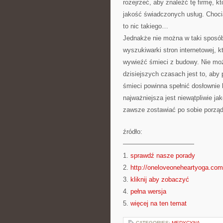
rozejrzeć, aby znaleźć tę firmę, k
jakość świadczonych usług. Choc
to nic takiego…
Jednakże nie można w taki sposób 
wyszukiwarki stron internetowej, k
wywieźć śmieci z budowy. Nie moż
dzisiejszych czasach jest to, aby 
śmieci powinna spełnić dosłownie
najważniejsza jest niewątpliwie j
zawsze zostawiać po sobie porzą
źródło:
———————————
1.
sprawdź nasze porady
2.
http://oneloveoneheartyoga.com
3.
kliknij aby zobaczyć
4.
pełna wersja
5.
więcej na ten temat
CATEGORIES:
MEDYCYNA