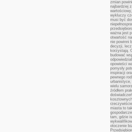
zmian powin
najbardziej
wartościowy,
wykluczy cz
musi być dos
niepełnospra
przedsiębior
ważna jest p
otwartość n
nie powinni 
decyzji, lec
korzystają. 
budować wspó
odpowiedzial
opowieści w
pomysły potr
inspiracji o
pewnego ro
urbanistyce,
wielu samor
źródłem pra
doświadczeń
kosztownych 
rzeczywiści
miasta to ta
gospodarczeg
tam, gdzie is
wykwalifiko
otoczenie bi
Przedsiębior