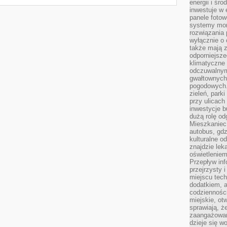
energii i śr
inwestuje w 
panele fotow
systemy moni
rozwiązania 
wyłącznie o
także mają z
odporniejsz
klimatyczne 
odczuwalnym
gwałtownych
pogodowych.
zieleń, park
przy ulicach
inwestycje 
dużą rolę od
Mieszkaniec 
autobus, gd
kulturalne o
znajdzie lek
oświetlenie
Przepływ inf
przejrzysty 
miejscu tec
dodatkiem, 
codzienności
miejskie, ot
sprawiają, ż
zaangażowani
dzieje się w