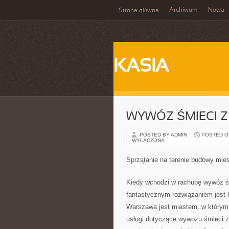
Archiwum
Nowa
Strona główna
KASIA
WYWÓZ ŚMIECI 
POSTED BY ADMIN
POSTED ON 
WYŁĄCZONA
Sprzątanie na terenie budowy mie
Kiedy wchodzi w rachubę wywóz śm
fantastycznym rozwiązaniem jest 
Warszawa jest miastem, w którym 
usługi dotyczące wywozu śmieci z