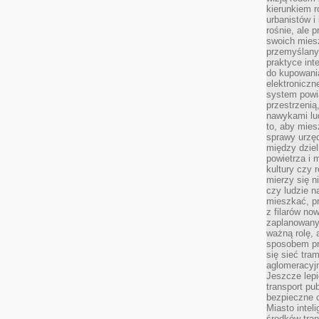
kierunkiem r
urbanistów i
rośnie, ale 
swoich mies
przemyślany
praktyce inte
do kupowania
elektroniczn
system powi
przestrzenią
nawykami lu
to, aby mies
sprawy urzę
między dziel
powietrza i 
kultury czy 
mierzy się n
czy ludzie 
mieszkać, p
z filarów no
zaplanowany
ważną rolę, 
sposobem pr
się sieć tra
aglomeracyjn
Jeszcze lepi
transport pu
bezpieczne c
Miasto intel
środków tran