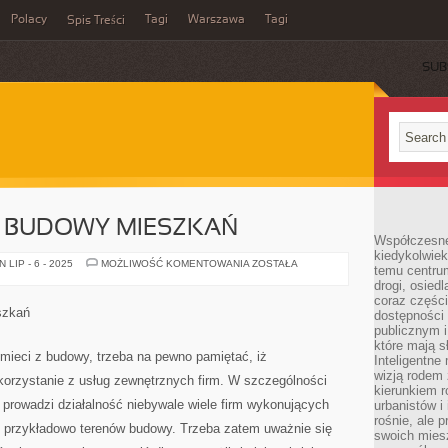
Polacy
Tagi
Warszawa
Tagi
Spis Treści
SUB
Z BUDOWY MIESZKAŃ
Współczesne 
kiedykolwiek
WYWÓZ
LIP - 6 - 2025
MOŻLIWOŚĆ KOMENTOWANIA
ZOSTAŁA
temu centru
ŚMIECI
drogi, osiedl
Z
BUDOWY
coraz części
MIESZKAŃ
szkań
dostępności u
publicznym i
które mają 
ieci z budowy, trzeba na pewno pamiętać, iż
Inteligentne 
wizją rodem 
korzystanie z usług zewnętrznych firm. W szczególności
kierunkiem r
prowadzi działalność niebywale wiele firm wykonujących
urbanistów i
rośnie, ale 
 przykładowo terenów budowy. Trzeba zatem uważnie się
swoich mies