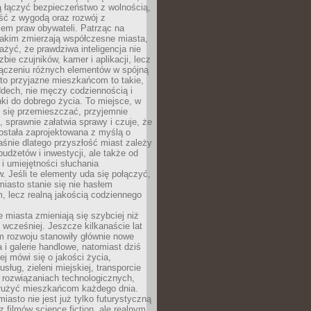
ią łączyć bezpieczeństwo z wolnością,
ć z wygodą oraz rozwój z
em praw obywateli. Patrząc na
jakim zmierzają współczesne miasta,
yć, że prawdziwa inteligencja nie
zbie czujników, kamer i aplikacji, lecz
ączeniu różnych elementów w spójną
to przyjazne mieszkańcom to takie,
ddech, nie męczy codziennością i
ki do dobrego życia. To miejsce, w
 się przemieszczać, przyjemnie
 sprawnie załatwia sprawy i czuje, że
ostała zaprojektowana z myślą o
aśnie dlatego przyszłość miast zależy
budżetów i inwestycji, ale także od
 i umiejętności słuchania
 Jeśli te elementy uda się połączyć,
 miasto stanie się nie hasłem
, lecz realną jakością codziennego
miasta zmieniają się szybciej niż
 wcześniej. Jeszcze kilkanaście lat
m rozwoju stanowiły głównie nowe
a i galerie handlowe, natomiast dziś
ej mówi się o jakości życia,
sług, zieleni miejskiej, transporcie
 rozwiązaniach technologicznych,
służyć mieszkańcom każdego dnia.
miasto nie jest już tylko futurystyczną
z filmów science fiction, ale realnym