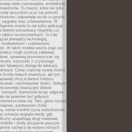
ozwoju wielu samorządów, architektów,
 inwestorów. To miasto, które nie tylko
przede wszystkim uczy się potrzeb
zkańców i odpowiada na nie w sposób
, wygodny oraz zrównoważony. W
ligentne miasto to nie tylko aplikacja
 biletów komunikacji miejskiej czy
e tablice na przystankach. To cały
ązań pomiędzy technologią,
, środowiskiem i codziennymi
dzi. W takim modelu ważne staje się
zkańcy mogli szybciej załatwiać
dowe, sprawniej przemieszczać się
nicami, korzystać z czystszego
mieć łatwiejszy dostęp do edukacji,
rekreacji. Coraz częściej rozwój miasta
ie liczbą nowych inwestycji, ale tym,
naprawdę chcą w danym miejscu
racować i wychowywać dzieci. Jednym
woczesnego miasta jest dobrze
 transport. Samochód wciąż odgrywa
ale nie powinien być jedynym
zemieszczania się. Tam, gdzie rozwija
mwajowa, autobusowa i kolej
a, rośnie komfort życia mieszkańców.
ej sytuacja wygląda wtedy, gdy
bliczny uzupełniają drogi rowerowe,
hodniki i strefy przyjazne pieszym.
igentne zachęca do wyboru różnych
sportu w zależności od potrzeb,