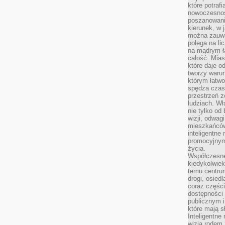
które potraf
nowoczesnoś
poszanowani
kierunek, w 
można zauważ
polega na lic
na mądrym ł
całość. Mias
które daje o
tworzy warun
którym łatwo
spędza czas,
przestrzeń z
ludziach. Wł
nie tylko od 
wizji, odwagi
mieszkańców.
inteligentne
promocyjnym
życia.
Współczesne 
kiedykolwiek
temu centru
drogi, osiedl
coraz części
dostępności u
publicznym i
które mają 
Inteligentne 
wizją rodem 