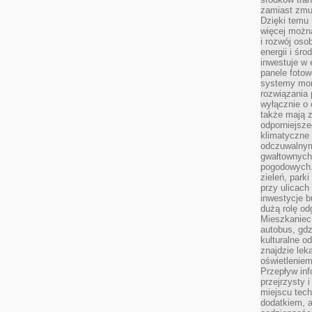
zamiast zmu
Dzięki temu 
więcej możn
i rozwój oso
energii i śr
inwestuje w 
panele fotow
systemy moni
rozwiązania 
wyłącznie o
także mają z
odporniejsz
klimatyczne 
odczuwalnym
gwałtownych
pogodowych.
zieleń, park
przy ulicach
inwestycje 
dużą rolę od
Mieszkaniec 
autobus, gd
kulturalne o
znajdzie lek
oświetlenie
Przepływ inf
przejrzysty 
miejscu tec
dodatkiem, 