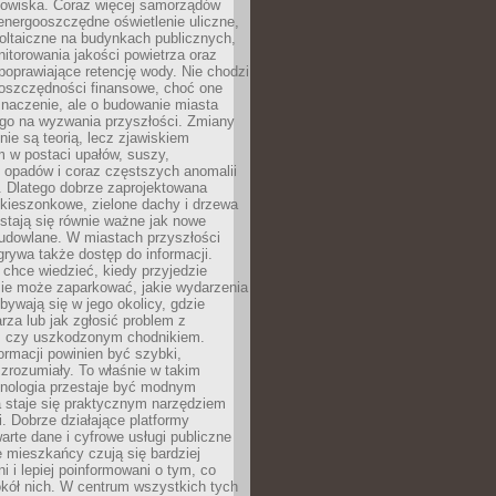
odowiska. Coraz więcej samorządów
energooszczędne oświetlenie uliczne,
oltaiczne na budynkach publicznych,
torowania jakości powietrza oraz
poprawiające retencję wody. Nie chodzi
 oszczędności finansowe, choć one
naczenie, ale o budowanie miasta
ego na wyzwania przyszłości. Zmiany
nie są teorią, lecz zjawiskiem
 w postaci upałów, suszy,
 opadów i coraz częstszych anomalii
 Dlatego dobrze zaprojektowana
i kieszonkowe, zielone dachy i drzewa
 stają się równie ważne jak nowe
budowlane. W miastach przyszłości
grywa także dostęp do informacji.
chce wiedzieć, kiedy przyjedzie
zie może zaparkować, jakie wydarzenia
dbywają się w jego okolicy, gdzie
arza lub jak zgłosić problem z
m czy uszkodzonym chodnikiem.
ormacji powinien być szybki,
i zrozumiały. To właśnie w takim
hnologia przestaje być modnym
a staje się praktycznym narzędziem
. Dobrze działające platformy
warte dane i cyfrowe usługi publiczne
e mieszkańcy czują się bardziej
 i lepiej poinformowani o tym, co
okół nich. W centrum wszystkich tych