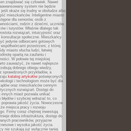
ien znajdować się człowiek. Nawet
 zaawansowany system nie będzie
 jeśli okaże się trudny w obsłudze albo
ęść mieszkańców. Inteligentne miasto
tępne dla seniorów, osób z
wnościami, rodzin z dziećmi, uczniów,
ców i turystów. Właśnie dlatego tak
rostota rozwiązań, intuicyjność oraz
a konsultacje społeczne. Mieszkańcy
być jedynie odbiorcami gotowych
z współtwórcami przestrzeni, z której
Gdy miasto słucha ludzi, łatwiej
lnotę opartą na zaufaniu i
ności. W połowie tej miejskiej
arto zauważyć, że nawet najlepsze
zebują dobrego obiegu wiedzy,
raz sprawdzonych przykładów, a
dzaju
katalog artykułów
poświęconych
 ekologii i technologiom może być dla
ządów oraz mieszkańców cennym
ktycznych rozwiązań. Dostęp do
 innych miast pozwala unikać
błędów i szybciej wdrażać to, co
e poprawia jakość życia. Nowoczesne
kże miejsca pracy i rozwoju
o. Firmy coraz chętniej inwestują
tnieje dobra infrastruktura, dostęp do
wanych pracowników, przyjazne
znesowe i wysoka jakość życia.
cy nie szukają już wyłącznie taniej