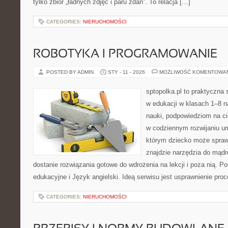
tylko zbiór „ładnych zdjęć i paru zdań”. To relacja […]
CATEGORIES:
NIERUCHOMOŚCI
ROBOTYKA I PROGRAMOWANIE
POSTED BY ADMIN
STY - 11 - 2026
MOŻLIWOŚĆ KOMENTOWA
sptopolka.pl to praktyczna
w edukacji w klasach 1–8 n
nauki, podpowiedziom na c
w codziennym rozwijaniu um
którym dziecko może spraw
znajdzie narzędzia do mądr
dostanie rozwiązania gotowe do wdrożenia na lekcji i poza nią. 
edukacyjne i Język angielski. Ideą serwisu jest usprawnienie pro
CATEGORIES:
NIERUCHOMOŚCI