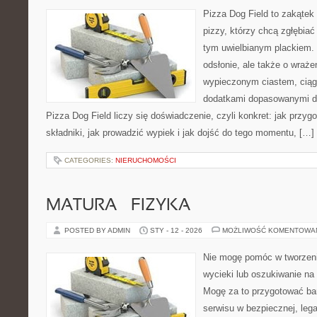
Pizza Dog Field to zakątek
pizzy, którzy chcą zgłębiać
tym uwielbianym plackiem. 
odsłonie, ale także o wraże
wypieczonym ciastem, ciąg
dodatkami dopasowanymi do
Pizza Dog Field liczy się doświadczenie, czyli konkret: jak przyg
składniki, jak prowadzić wypiek i jak dojść do tego momentu, […]
CATEGORIES:
NIERUCHOMOŚCI
MATURA – FIZYKA
POSTED BY ADMIN
STY - 12 - 2026
MOŻLIWOŚĆ KOMENTOWA
Nie mogę pomóc w tworzeniu
wycieki lub oszukiwanie na
Mogę za to przygotować bar
serwisu w bezpiecznej, lega