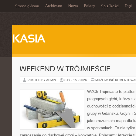
Archiwum
Nowa
Polacy
Tagi
Strona główna
Spis Treści
KASIA
WEEKEND W TRÓJMIEŚCIE
POSTED BY ADMIN
STY - 15 - 2026
MOŻLIWOŚĆ KOMENTOWA
WŻCh Trójmiasto to platfor
pragnących głębi, którzy sz
duchowości z codziennością
grupy w Gdańsku, Gdyni i 
jako zrozumiała mapa dla k
w spotkaniach. To nie tylko
zaproszenie do duchowej drogi – konkretnie. Polecamy Atrakcje t