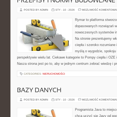
PRZEPISY I NORMY BUDOWLANE
POSTED BY ADMIN
STY - 10 - 2026
MOŻLIWOŚĆ KOMENTOWA
Rymar to platforma stworzo
dopasowanych rozwiązań w 
nowoczesnych systemów ins
Na stronie prezentujemy w
ciepła i szeroko rozumiane 
myślą o wygodzie, spokoju
perspektywie wielu lat. Ciekawe kategorie to Pompy ciepła i OZE i
Nasza strona jest po to, aby w jednym centrum zebrać wiedzę i pr
CATEGORIES:
NIERUCHOMOŚCI
BAZY DANYCH
POSTED BY ADMIN
STY - 10 - 2026
MOŻLIWOŚĆ KOMENTOWA
Programista Java to miejsc
chcą uczyć się Javy od pods