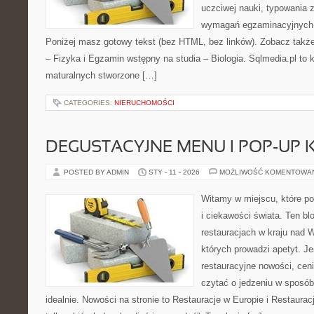
uczciwej nauki, typowania 
wymagań egzaminacyjnych 
Poniżej masz gotowy tekst (bez HTML, bez linków). Zobacz takż
– Fizyka i Egzamin wstępny na studia – Biologia. Sqlmedia.pl t
maturalnych stworzone […]
CATEGORIES:
NIERUCHOMOŚCI
DEGUSTACYJNE MENU I POP-UP 
POSTED BY ADMIN
STY - 11 - 2026
MOŻLIWOŚĆ KOMENTOWA
Witamy w miejscu, które po
i ciekawości świata. Ten bl
restauracjach w kraju nad 
których prowadzi apetyt. Je
restauracyjne nowości, ceni
czytać o jedzeniu w sposób 
idealnie. Nowości na stronie to Restauracje w Europie i Restaura