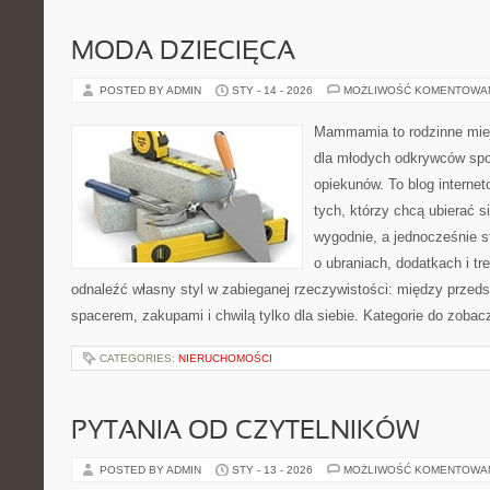
MODA DZIECIĘCA
POSTED BY ADMIN
STY - 14 - 2026
MOŻLIWOŚĆ KOMENTOWA
Mammamia to rodzinne miej
dla młodych odkrywców spo
opiekunów. To blog interne
tych, którzy chcą ubierać s
wygodnie, a jednocześnie st
o ubraniach, dodatkach i tr
odnaleźć własny styl w zabieganej rzeczywistości: między przeds
spacerem, zakupami i chwilą tylko dla siebie. Kategorie do zobac
CATEGORIES:
NIERUCHOMOŚCI
PYTANIA OD CZYTELNIKÓW
POSTED BY ADMIN
STY - 13 - 2026
MOŻLIWOŚĆ KOMENTOWA