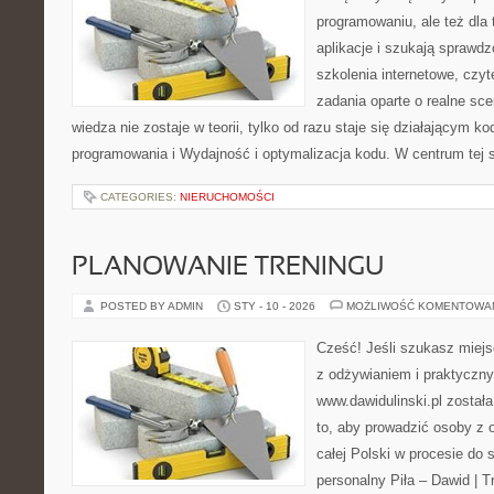
programowaniu, ale też dla 
aplikacje i szukają spraw
szkolenia internetowe, czyt
zadania oparte o realne sce
wiedza nie zostaje w teorii, tylko od razu staje się działającym 
programowania i Wydajność i optymalizacja kodu. W centrum tej 
CATEGORIES:
NIERUCHOMOŚCI
PLANOWANIE TRENINGU
POSTED BY ADMIN
STY - 10 - 2026
MOŻLIWOŚĆ KOMENTOWA
Cześć! Jeśli szukasz miejsc
z odżywianiem i praktyczny
www.dawidulinski.pl został
to, aby prowadzić osoby z o
całej Polski w procesie do s
personalny Piła – Dawid | Tre