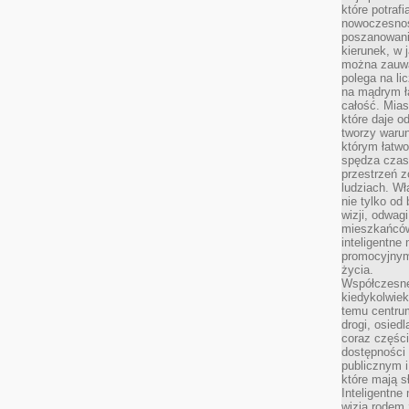
które potraf
nowoczesnoś
poszanowani
kierunek, w 
można zauważ
polega na lic
na mądrym ł
całość. Mias
które daje o
tworzy warun
którym łatwo
spędza czas,
przestrzeń z
ludziach. Wł
nie tylko od 
wizji, odwagi
mieszkańców.
inteligentne
promocyjnym
życia.
Współczesne 
kiedykolwiek
temu centru
drogi, osiedl
coraz części
dostępności u
publicznym i
które mają 
Inteligentne 
wizją rodem 