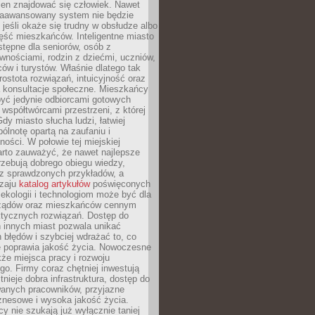
ien znajdować się człowiek. Nawet
 zaawansowany system nie będzie
 jeśli okaże się trudny w obsłudze albo
ęść mieszkańców. Inteligentne miasto
tępne dla seniorów, osób z
wnościami, rodzin z dziećmi, uczniów,
ców i turystów. Właśnie dlatego tak
rostota rozwiązań, intuicyjność oraz
a konsultacje społeczne. Mieszkańcy
być jedynie odbiorcami gotowych
z współtwórcami przestrzeni, z której
Gdy miasto słucha ludzi, łatwiej
lnotę opartą na zaufaniu i
ności. W połowie tej miejskiej
arto zauważyć, że nawet najlepsze
zebują dobrego obiegu wiedzy,
raz sprawdzonych przykładów, a
dzaju
katalog artykułów
poświęconych
 ekologii i technologiom może być dla
ządów oraz mieszkańców cennym
ktycznych rozwiązań. Dostęp do
 innych miast pozwala unikać
błędów i szybciej wdrażać to, co
e poprawia jakość życia. Nowoczesne
kże miejsca pracy i rozwoju
o. Firmy coraz chętniej inwestują
tnieje dobra infrastruktura, dostęp do
wanych pracowników, przyjazne
znesowe i wysoka jakość życia.
cy nie szukają już wyłącznie taniej