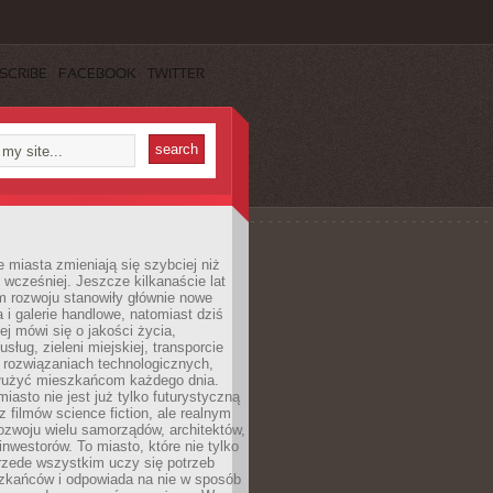
SCRIBE
FACEBOOK
TWITTER
miasta zmieniają się szybciej niż
 wcześniej. Jeszcze kilkanaście lat
m rozwoju stanowiły głównie nowe
a i galerie handlowe, natomiast dziś
ej mówi się o jakości życia,
sług, zieleni miejskiej, transporcie
 rozwiązaniach technologicznych,
służyć mieszkańcom każdego dnia.
miasto nie jest już tylko futurystyczną
z filmów science fiction, ale realnym
ozwoju wielu samorządów, architektów,
 inwestorów. To miasto, które nie tylko
przede wszystkim uczy się potrzeb
zkańców i odpowiada na nie w sposób