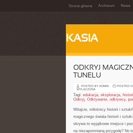
Archiwum
Nowa
Strona główna
KASIA
ODKRYJ MAGICZNY
TUNELU
POSTED BY ADMIN
POSTED ON
WYŁĄCZONA
Tagi:
edukacja
,
eksploracja
,
histor
Odkryj
,
Odkrywanie
,
odkrywcy
,
po
Witajcie, miłośnicy historii i szt
magicznego świata historii i sztuki
skrywa to wyjątkowe miejsce i poz
na ​niezapomnianą przygodę? No 