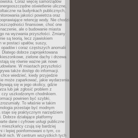
odowiska. Coraz więcej samorządów
energooszczędne oświetlenie uliczne,
oltaiczne na budynkach publicznych,
torowania jakości powietrza oraz
poprawiające retencję wody. Nie chodzi
 oszczędności finansowe, choć one
naczenie, ale o budowanie miasta
ego na wyzwania przyszłości. Zmiany
nie są teorią, lecz zjawiskiem
 w postaci upałów, suszy,
 opadów i coraz częstszych anomalii
 Dlatego dobrze zaprojektowana
i kieszonkowe, zielone dachy i drzewa
 stają się równie ważne jak nowe
budowlane. W miastach przyszłości
grywa także dostęp do informacji.
chce wiedzieć, kiedy przyjedzie
zie może zaparkować, jakie wydarzenia
dbywają się w jego okolicy, gdzie
arza lub jak zgłosić problem z
m czy uszkodzonym chodnikiem.
ormacji powinien być szybki,
i zrozumiały. To właśnie w takim
hnologia przestaje być modnym
a staje się praktycznym narzędziem
. Dobrze działające platformy
warte dane i cyfrowe usługi publiczne
e mieszkańcy czują się bardziej
 i lepiej poinformowani o tym, co
okół nich. W centrum wszystkich tych