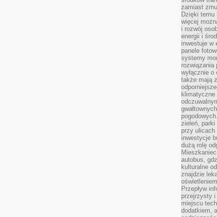
zamiast zmu
Dzięki temu 
więcej możn
i rozwój oso
energii i śr
inwestuje w 
panele fotow
systemy moni
rozwiązania 
wyłącznie o
także mają z
odporniejsz
klimatyczne 
odczuwalnym
gwałtownych
pogodowych.
zieleń, park
przy ulicach
inwestycje 
dużą rolę od
Mieszkaniec 
autobus, gd
kulturalne o
znajdzie lek
oświetlenie
Przepływ inf
przejrzysty 
miejscu tec
dodatkiem, 