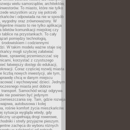
ozwoju wielu samorządów, architektów,
 inwestorów. To miasto, które nie tylko
przede wszystkim uczy się potrzeb
zkańców i odpowiada na nie w sposób
, wygodny oraz zrównoważony. W
ligentne miasto to nie tylko aplikacja
 biletów komunikacji miejskiej czy
e tablice na przystankach. To cały
ązań pomiędzy technologią,
, środowiskiem i codziennymi
dzi. W takim modelu ważne staje się
zkańcy mogli szybciej załatwiać
dowe, sprawniej przemieszczać się
nicami, korzystać z czystszego
mieć łatwiejszy dostęp do edukacji,
rekreacji. Coraz częściej rozwój miasta
ie liczbą nowych inwestycji, ale tym,
naprawdę chcą w danym miejscu
racować i wychowywać dzieci. Jednym
woczesnego miasta jest dobrze
 transport. Samochód wciąż odgrywa
ale nie powinien być jedynym
zemieszczania się. Tam, gdzie rozwija
mwajowa, autobusowa i kolej
a, rośnie komfort życia mieszkańców.
ej sytuacja wygląda wtedy, gdy
bliczny uzupełniają drogi rowerowe,
hodniki i strefy przyjazne pieszym.
igentne zachęca do wyboru różnych
sportu w zależności od potrzeb,