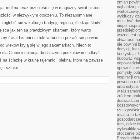
zmian powin
najbardziej
ą, ‍można teraz‍ przenieść się w ⁢magiczny ⁢świat historii i
wartościowy,
złości w‌ niezwykłym otoczeniu. ⁢To​ niezapomniane
wykluczy cz
musi być dos
agłębić się w kulturę i tradycję⁣ regionu, śledząc ślady
niepełnospra
iejsca jak ​ten są prawdziwym skarbem, który warto
przedsiębior
ważna jest p
ny‍ świat historii i sztuki⁢ w tunelu i pozwól się porwać
otwartość n
nie powinni 
d ⁣wieków kryją się w jego zakamarkach. Niech to
decyzji, lec
ę dla Ciebie inspiracją do dalszych poszukiwań i ​odkryć.
korzystają. 
budować wspó
 na ścieżkę w krainę ⁣tajemnic i ⁢piękna, która na ⁢zawsze
odpowiedzial
ię i sztukę.
opowieści w
pomysły potr
inspiracji o
pewnego ro
urbanistyce,
wielu samor
źródłem pra
doświadczeń
kosztownych 
rzeczywiści
miasta to ta
gospodarczeg
tam, gdzie is
wykwalifiko
otoczenie bi
Przedsiębior