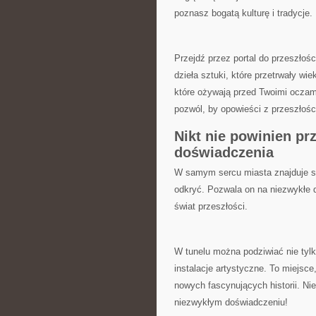
poznasz​ bogatą kulturę i tradycje.
Przejdź przez portal do ⁤przeszłości
dzieła sztuki, które przetrwały wie
które ożywają⁣ przed Twoimi‍ oczami.
pozwól,⁤ by opowieści z przeszłośc
Nikt⁢ nie powinien p
doświadczenia
W samym sercu miasta znajduje się u
odkryć. Pozwala on na ⁢niezwykłe 
świat przeszłości.
W tunelu można podziwiać nie tylk
instalacje⁤ artystyczne.⁢ To ‍miejsc
nowych ‌fascynujących ⁢historii. ‌N
niezwykłym doświadczeniu!