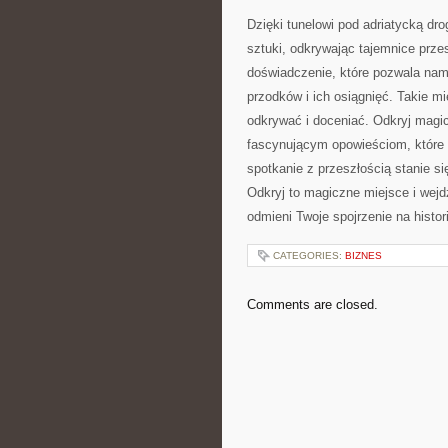
Dzięki tunelowi pod⁢ adriatycką drog
sztuki, odkrywając tajemnice przes
‍doświadczenie, które pozwala nam z
przodków i‍ ich osiągnięć. Takie m
odkrywać ⁢i doceniać. Odkryj magicz
fascynującym opowieściom, które o
spotkanie ⁢z przeszłością stanie si
Odkryj to⁣ magiczne miejsce i wejdź
odmieni Twoje spojrzenie na‍ histor
CATEGORIES:
BIZNES
Comments are closed.