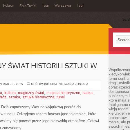
Polacy
Tagi
Warszawa
Tagi
Spis Treści
SUB
 ŚWIAT HISTORII I SZTUKI W
Współczesne 
kiedykolwiek
temu centru
drogi, osiedl
ODKRYJ
 MAR - 2 - 2025
MOŻLIWOŚĆ KOMENTOWANIA
ZOSTAŁA
coraz części
MAGICZNY
ŚWIAT
dostępności u
ia
,
kultura
,
magiczny świat
,
miejsca historyczne
,
nauka
,
HISTORII
publicznym i
dróż
,
sztuka
,
sztuka historyczna
,
tunel
I
SZTUKI
które mają 
W
Inteligentne 
TUNELU
uki!⁢ Dziś zapraszamy Was na wyjątkową podróż do
wizją rodem 
kierunkiem r
 w⁤ tunelu.⁢ Odkryjemy​ razem fascynujące tajemnice, które
urbanistów i
wolimy się porwać przez jego niezwykłą atmosferę. Gotowi
rośnie, ale 
swoich mies
to zaczynamy!