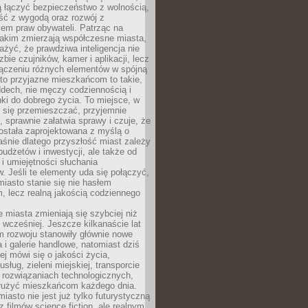
ią łączyć bezpieczeństwo z wolnością,
ć z wygodą oraz rozwój z
em praw obywateli. Patrząc na
jakim zmierzają współczesne miasta,
yć, że prawdziwa inteligencja nie
zbie czujników, kamer i aplikacji, lecz
ączeniu różnych elementów w spójną
to przyjazne mieszkańcom to takie,
ddech, nie męczy codziennością i
ki do dobrego życia. To miejsce, w
 się przemieszczać, przyjemnie
 sprawnie załatwia sprawy i czuje, że
ostała zaprojektowana z myślą o
aśnie dlatego przyszłość miast zależy
budżetów i inwestycji, ale także od
 i umiejętności słuchania
 Jeśli te elementy uda się połączyć,
 miasto stanie się nie hasłem
, lecz realną jakością codziennego
miasta zmieniają się szybciej niż
 wcześniej. Jeszcze kilkanaście lat
m rozwoju stanowiły głównie nowe
a i galerie handlowe, natomiast dziś
ej mówi się o jakości życia,
sług, zieleni miejskiej, transporcie
 rozwiązaniach technologicznych,
służyć mieszkańcom każdego dnia.
miasto nie jest już tylko futurystyczną
z filmów science fiction, ale realnym