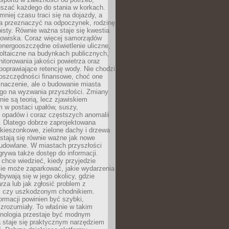
szać każdego do stania w korkach.
mniej czasu traci się na dojazdy, a
a przeznaczyć na odpoczynek, rodzinę
bisty. Równie ważna staje się kwestia
odowiska. Coraz więcej samorządów
energooszczędne oświetlenie uliczne,
oltaiczne na budynkach publicznych,
torowania jakości powietrza oraz
poprawiające retencję wody. Nie chodzi
 oszczędności finansowe, choć one
naczenie, ale o budowanie miasta
ego na wyzwania przyszłości. Zmiany
nie są teorią, lecz zjawiskiem
 w postaci upałów, suszy,
 opadów i coraz częstszych anomalii
 Dlatego dobrze zaprojektowana
i kieszonkowe, zielone dachy i drzewa
 stają się równie ważne jak nowe
budowlane. W miastach przyszłości
grywa także dostęp do informacji.
chce wiedzieć, kiedy przyjedzie
zie może zaparkować, jakie wydarzenia
dbywają się w jego okolicy, gdzie
arza lub jak zgłosić problem z
m czy uszkodzonym chodnikiem.
ormacji powinien być szybki,
i zrozumiały. To właśnie w takim
hnologia przestaje być modnym
a staje się praktycznym narzędziem