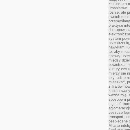
kierunkiem r
urbanistów i
rośnie, ale 
swoich mies
przemyślany
praktyce inte
do kupowania
elektroniczn
system powi
przestrzenią
nawykami lu
to, aby mies
sprawy urzę
między dziel
powietrza i 
kultury czy 
mierzy się n
czy ludzie 
mieszkać, p
z filarów no
zaplanowany
ważną rolę, 
sposobem pr
się sieć tra
aglomeracyjn
Jeszcze lepi
transport pu
bezpieczne c
Miasto intel
środków tran