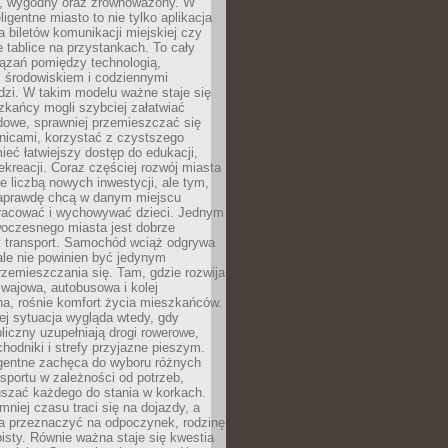
, wygodny oraz zrównoważony. W
ligentne miasto to nie tylko aplikacja
 biletów komunikacji miejskiej czy
e tablice na przystankach. To cały
ązań pomiędzy technologią,
, środowiskiem i codziennymi
dzi. W takim modelu ważne staje się
zkańcy mogli szybciej załatwiać
dowe, sprawniej przemieszczać się
nicami, korzystać z czystszego
mieć łatwiejszy dostęp do edukacji,
rekreacji. Coraz częściej rozwój miasta
ie liczbą nowych inwestycji, ale tym,
naprawdę chcą w danym miejscu
racować i wychowywać dzieci. Jednym
woczesnego miasta jest dobrze
 transport. Samochód wciąż odgrywa
ale nie powinien być jedynym
zemieszczania się. Tam, gdzie rozwija
mwajowa, autobusowa i kolej
a, rośnie komfort życia mieszkańców.
ej sytuacja wygląda wtedy, gdy
bliczny uzupełniają drogi rowerowe,
hodniki i strefy przyjazne pieszym.
igentne zachęca do wyboru różnych
sportu w zależności od potrzeb,
szać każdego do stania w korkach.
mniej czasu traci się na dojazdy, a
a przeznaczyć na odpoczynek, rodzinę
bisty. Równie ważna staje się kwestia