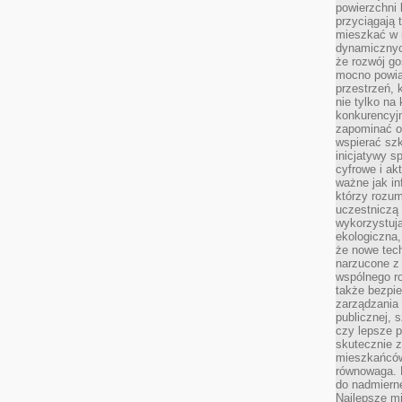
powierzchni 
przyciągają 
mieszkać w 
dynamicznych
że rozwój go
mocno powią
przestrzeń, 
nie tylko na
konkurencyj
zapominać o 
wspierać szko
inicjatywy 
cyfrowe i ak
ważne jak in
którzy rozum
uczestniczą 
wykorzystuj
ekologiczna,
że nowe tech
narzucone z 
wspólnego r
także bezpie
zarządzania 
publicznej, 
czy lepsze p
skutecznie 
mieszkańców.
równowaga. 
do nadmierne
Najlepsze mi