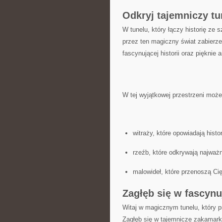
Odkryj tajemniczy⁣ tun
W tunelu, który łączy historię ze 
⁣przez ten magiczny świat zabierz
fascynującej historii ‍oraz pięknie 
W tej ‌wyjątkowej przestrzeni​ moż
witraży,⁣ które opowiadają ‌histo
rzeźb, które odkrywają⁤ najważ
malowideł, które przenoszą Cię 
Zagłęb⁣ się w⁣ fascynu
Witaj w magicznym tunelu, który‍ p
Zagłęb się w‍ tajemnicze zakamarki