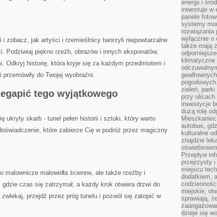
energii i śr
inwestuje w 
panele fotow
systemy moni
rozwiązania 
wyłącznie o
 i zobacz,⁤ jak artyści i rzemieślnicy tworzyli niepowtarzalne
także mają z
ki. Podziwiaj piękno rzeźb, obrazów ⁣i innych eksponatów,
odporniejsz
klimatyczne 
 Odkryj historię, która kryje ​się za ⁢każdym‍ przedmiotem​ i⁣
odczuwalnym
i przemówiły do Twojej⁣ wyobraźni.
gwałtownych
pogodowych.
zieleń, park
rzegapić tego wyjątkowego
przy ulicach
inwestycje 
dużą rolę od
kryty skarb ⁣- tunel ⁤pełen historii i sztuki, który warto
Mieszkaniec 
autobus, gd
doświadczenie, które zabierze​ Cię​ w podróż przez magiczny
kulturalne o
znajdzie lek
oświetlenie
Przepływ inf
przejrzysty 
miejscu tec
o malownicze malowidła ścienne, ale także rzeźby​ i
dodatkiem, 
codzienności
e, gdzie czas się zatrzymał, a każdy​ krok ⁤otwiera drzwi do
miejskie, ot
ie zwlekaj, przejdź przez próg tunelu i pozwól się zatopić w
sprawiają, ż
zaangażowani
dzieje się w