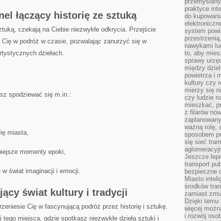
przemyślany
praktyce inte
el‍ łączący historię ze ‍sztuką
do kupowania
elektroniczn
sztuką, czekają na Ciebie niezwykłe odkrycia.⁢ Przejście
system powi
przestrzenią
e Cię w podróż w czasie, pozwalając zanurzyć⁤ się w
nawykami lu
‌artystycznych dziełach.
to, aby mies
sprawy urzę
między dziel
powietrza i 
kultury czy 
mierzy się n
esz ⁣spodziewać się m.in.:
czy ludzie 
mieszkać, p
z filarów no
zaplanowany
ważną rolę, 
rię miasta,
sposobem pr
się sieć tra
aglomeracyjn
niejsze momenty⁢ epoki,
Jeszcze lepi
transport pu
w świat imaginacji i⁢ emocji.
bezpieczne c
Miasto intel
środków tran
jący świat kultury⁤ i tradycji
zamiast zmu
Dzięki temu 
rzeniesie Cię w fascynującą podróż przez ⁤historię i sztukę.
więcej możn
i rozwój oso
 tego miejsca, gdzie spotkasz niezwykłe dzieła sztuki ⁣i