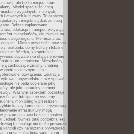
biurowej, ale także miejsc, które
talenty. Młodzi specjaliści chcą
miastach wygodnych, zielonych,
 i otwartych kulturowo. To oznacza,
spodarczy i miejski są dziś ze sobą
zane. Dobrze zaplanowana
kultura, edukacja i transport wpływają
 komfort mieszkańców, ale również na
ność całego regionu. Nie można też
edukacji. Miasto przyszłości powinno
ły, biblioteki, domy kultury i lokalne
społeczne. Wiedza, kompetencje
tywność obywatelska stają się równie
frastruktura techniczna. Mieszkańcy,
ieją zachodzące zmiany, chętniej
w życiu społecznym i lepiej
ą oferowane rozwiązania. Edukacja
 cyfrowa i obywatelska może sprawić,
nologie nie będą odbierane jako
góry, ale jako naturalny element
ozwoju. Ważnym aspektem pozostaje
czeństwo. Inteligentne systemy
ruchem, monitoring w przestrzeni
szybkie kanały komunikacji kryzysowej
lanowanie infrastruktury mogą
zwiększać poczucie bezpieczeństwa
 Jednak również tutaj potrzebna jest
Rozwój technologii nie może prowadzić
j kontroli czy naruszania prywatności.
asta przyszłości będą więc takimi,