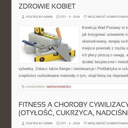
ZDROWIE KOBIET
POSTED BY ADMIN
STY - 3 - 2026
MOŻLIWOŚĆ KOMENTOWAN
Korekcja Wad Postawy to k
jak korygować ustawienie s
ukierunkowany, terapię ruch
miejsce powstało z myślą o
ich plecy proszą o uwagę, a
działać bezpiecznie i met
sylwetkę. Zobacz także Alergie i nietolerancje i Profilaktyka w szk
znajdziesz rozbudowane materiały o tym, skąd biorą się nieprawi
CATEGORIES:
NIERUCHOMOŚCI
FITNESS A CHOROBY CYWILIZAC
(OTYŁOŚĆ, CUKRZYCA, NADCIŚNI
POSTED BY ADMIN
STY - 3 - 2026
MOŻLIWOŚĆ KOMENTOWAN