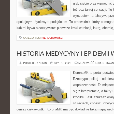
głąb siebie oraz wzmocnić 
też bez taniej sensacji. Tu 
wyczuciem, a fałszywe prz
spokojnym, życiowym podejściem. To przewodnik, który pomaga 
ludźmi bywa nieoczywiste: pierwsze kroki w relacji, iskrę, chemię,
CATEGORIES:
NIERUCHOMOŚCI
HISTORIA MEDYCYNY I EPIDEMII
POSTED BY ADMIN
STY - 1 - 2026
MOŻLIWOŚĆ KOMENTOWAN
KoronaMK to portal poświę
Rzeczypospolitej – od pie
współczesność. To miejsce,
się z interpretacją, a fakty
kronikę. Jeśli szukasz wia
stuleciach, chcesz uchwyci
cenisz ciekawostki, KoronaMK ma być dokładnie taką mapą wędró