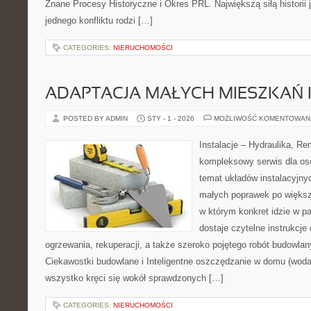
Znane Procesy Historyczne i Okres PRL. Największą siłą historii 
jednego konfliktu rodzi […]
CATEGORIES:
NIERUCHOMOŚCI
ADAPTACJA MAŁYCH MIESZKAŃ 
POSTED BY ADMIN
STY - 1 - 2026
MOŻLIWOŚĆ KOMENTOWAN
Instalacje – Hydraulika, R
kompleksowy serwis dla os
temat układów instalacyjny
małych poprawek po większ
w którym konkret idzie w pa
dostaje czytelne instrukcj
ogrzewania, rekuperacji, a także szeroko pojętego robót budowlan
Ciekawostki budowlane i Inteligentne oszczędzanie w domu (woda, 
wszystko kręci się wokół sprawdzonych […]
CATEGORIES:
NIERUCHOMOŚCI