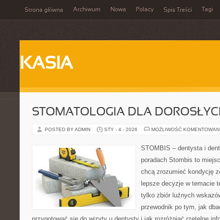
Archiwum
Nowa
Polacy
Tagi
Strona główna
Spis Treści
KASIA
STOMATOLOGIA DLA DOROSŁYCH
POSTED BY ADMIN
STY - 4 - 2026
MOŻLIWOŚĆ KOMENTOWAN
STOMBIS – dentysta i dent
poradach Stombis to miejsc
chcą zrozumieć kondycję z
lepsze decyzje w temacie te
tylko zbiór luźnych wskazó
przewodnik po tym, jak dba
przygotować się do wizyty u dentysty i jak rozróżniać rzetelne in