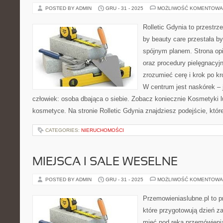
POSTED BY ADMIN
GRU - 31 - 2025
MOŻLIWOŚĆ KOMENTOWA
Rolletic Gdynia to przestrz
by beauty care przestała by
spójnym planem. Strona opi
oraz procedury pielęgnacyj
zrozumieć cerę i krok po kr
W centrum jest naskórek – 
człowiek: osoba dbająca o siebie. Zobacz koniecznie Kosmetyki 
kosmetyce. Na stronie Rolletic Gdynia znajdziesz podejście, któr
CATEGORIES:
NIERUCHOMOŚCI
MIEJSCA I SALE WESELNE
POSTED BY ADMIN
GRU - 31 - 2025
MOŻLIWOŚĆ KOMENTOWA
Przemowieniaslubne.pl to p
które przygotowują dzień za
mieć pod ręką przemówienia