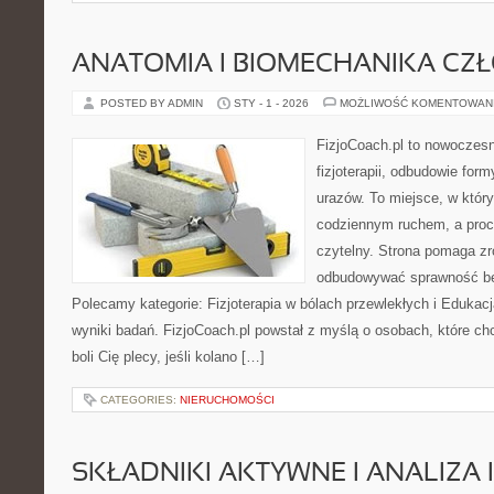
ANATOMIA I BIOMECHANIKA CZ
POSTED BY ADMIN
STY - 1 - 2026
MOŻLIWOŚĆ KOMENTOWAN
FizjoCoach.pl to nowoczes
fizjoterapii, odbudowie for
urazów. To miejsce, w któr
codziennym ruchem, a proce
czytelny. Strona pomaga zro
odbudowywać sprawność be
Polecamy kategorie: Fizjoterapia w bólach przewlekłych i Edukacj
wyniki badań. FizjoCoach.pl powstał z myślą o osobach, które chc
boli Cię plecy, jeśli kolano […]
CATEGORIES:
NIERUCHOMOŚCI
SKŁADNIKI AKTYWNE I ANALIZA 