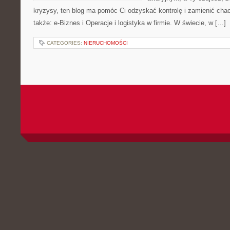
kryzysy, ten blog ma pomóc Ci odzyskać kontrolę i zamienić ch
także: e-Biznes i Operacje i logistyka w firmie. W świecie, w […]
CATEGORIES:
NIERUCHOMOŚCI