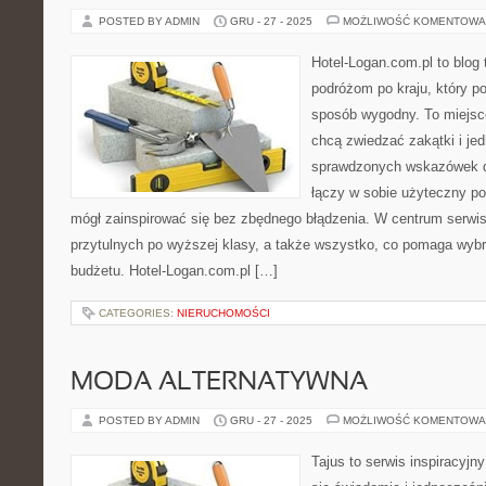
POSTED BY ADMIN
GRU - 27 - 2025
MOŻLIWOŚĆ KOMENTOWA
Hotel-Logan.com.pl to blog
podróżom po kraju, który 
sposób wygodny. To miejsce 
chcą zwiedzać zakątki i je
sprawdzonych wskazówek do
łączy w sobie użyteczny por
mógł zainspirować się bez zbędnego błądzenia. W centrum serwisu
przytulnych po wyższej klasy, a także wszystko, co pomaga wyb
budżetu. Hotel-Logan.com.pl […]
CATEGORIES:
NIERUCHOMOŚCI
MODA ALTERNATYWNA
POSTED BY ADMIN
GRU - 27 - 2025
MOŻLIWOŚĆ KOMENTOWA
Tajus to serwis inspiracyjn