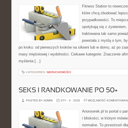
Fitness Station to nowocze
które chcą zbudować lepsz
przypadkowości. To miejsce
spotykają się z żywieniem, 
traktowana tak samo poważn
powstała z myślą o tym, by
po kroku: od pierwszych kroków na siłowni lub w domu, aż po za
masy mięśniowej i wydolności. Ciekawe kategorie: Znaczenie afir
myślenia […]
CATEGORIES:
NIERUCHOMOŚCI
SEKS I RANDKOWANIE PO 50+
POSTED BY ADMIN
STY - 3 - 2026
MOŻLIWOŚĆ KOMENTOWAN
Anonserek.pl to portal o pa
i bliskości, w którym mówie
normalne. To przestrzeń dl