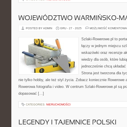
WOJEWÓDZTWO WARMIŃSKO-MA
POSTED BY ADMIN
GRU - 27 - 2025
MOŻLIWOŚĆ KOMENTOWA
Szlaki-Rowerowe.pl to porta
łączy w jednym miejscu szl
wskazówki oraz recenzje a
wiedzy dla osób, które lubią
jednocześnie chcą układać 
Strona jest tworzona dla ty
nie tylko hobby, ale też styl życia. Zobacz koniecznie Rowerowe ap
Rowerowa fotografia i video. W centrum Szlaki-Rowerowe.pl są pr
dopasować […]
CATEGORIES:
NIERUCHOMOŚCI
LEGENDY I TAJEMNICE POLSKI