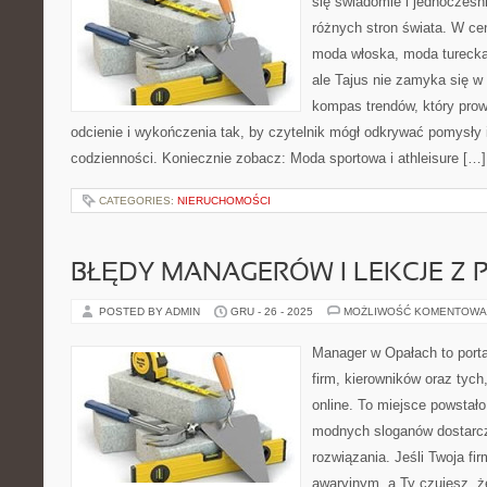
się świadomie i jednocześn
różnych stron świata. W cen
moda włoska, moda turecka
ale Tajus nie zamyka się w 
kompas trendów, który prowa
odcienie i wykończenia tak, by czytelnik mógł odkrywać pomysły i
codzienności. Koniecznie zobacz: Moda sportowa i athleisure […]
CATEGORIES:
NIERUCHOMOŚCI
BŁĘDY MANAGERÓW I LEKCJE Z 
POSTED BY ADMIN
GRU - 26 - 2025
MOŻLIWOŚĆ KOMENTOWA
Manager w Opałach to portal
firm, kierowników oraz tych,
online. To miejsce powstało
modnych sloganów dostarcz
rozwiązania. Jeśli Twoja fir
awaryjnym, a Ty czujesz, ż