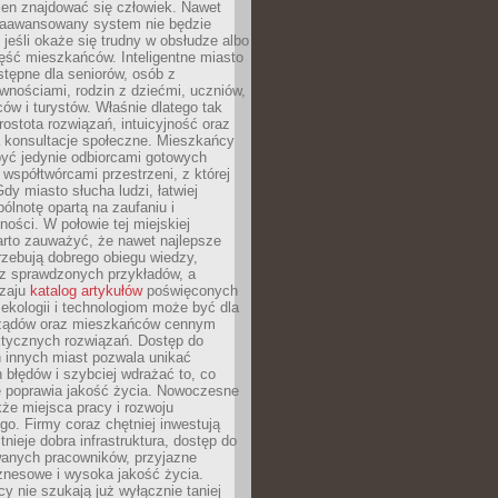
ien znajdować się człowiek. Nawet
 zaawansowany system nie będzie
 jeśli okaże się trudny w obsłudze albo
ęść mieszkańców. Inteligentne miasto
tępne dla seniorów, osób z
wnościami, rodzin z dziećmi, uczniów,
ców i turystów. Właśnie dlatego tak
rostota rozwiązań, intuicyjność oraz
a konsultacje społeczne. Mieszkańcy
być jedynie odbiorcami gotowych
z współtwórcami przestrzeni, z której
Gdy miasto słucha ludzi, łatwiej
lnotę opartą na zaufaniu i
ności. W połowie tej miejskiej
arto zauważyć, że nawet najlepsze
zebują dobrego obiegu wiedzy,
raz sprawdzonych przykładów, a
dzaju
katalog artykułów
poświęconych
 ekologii i technologiom może być dla
ządów oraz mieszkańców cennym
ktycznych rozwiązań. Dostęp do
 innych miast pozwala unikać
błędów i szybciej wdrażać to, co
e poprawia jakość życia. Nowoczesne
kże miejsca pracy i rozwoju
o. Firmy coraz chętniej inwestują
tnieje dobra infrastruktura, dostęp do
wanych pracowników, przyjazne
znesowe i wysoka jakość życia.
cy nie szukają już wyłącznie taniej