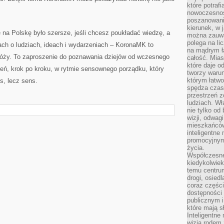
które potraf
nowoczesnoś
poszanowani
kierunek, w 
e na Polskę było szersze, jeśli chcesz poukładać wiedzę, a
można zauważ
polega na lic
jach o ludziach, ideach i wydarzeniach – KoronaMK to
na mądrym ł
dróży. To zaproszenie do poznawania dziejów od wczesnego
całość. Mias
które daje o
ień, krok po kroku, w rytmie sensownego porządku, który
tworzy warun
którym łatwo
s, lecz sens.
spędza czas,
przestrzeń z
ludziach. Wł
nie tylko od 
wizji, odwagi
mieszkańców.
inteligentne
promocyjnym
życia.
Współczesne 
kiedykolwiek
temu centru
drogi, osiedl
coraz części
dostępności u
publicznym i
które mają 
Inteligentne 
wizją rodem 