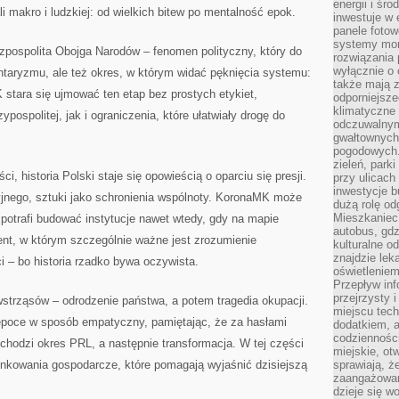
energii i śr
i makro i ludzkiej: od wielkich bitew po mentalność epok.
inwestuje w 
panele fotow
systemy moni
pospolita Obojga Narodów – fenomen polityczny, który do
rozwiązania 
wyłącznie o
ntaryzmu, ale też okres, w którym widać pęknięcia systemu:
także mają z
 stara się ujmować ten etap bez prostych etykiet,
odporniejsz
klimatyczne 
ospolitej, jak i ograniczenia, które ułatwiały drogę do
odczuwalnym
gwałtownych
pogodowych.
zieleń, park
, historia Polski staje się opowieścią o oparciu się presji.
przy ulicach
inwestycje 
jnego, sztuki jako schronienia wspólnoty. KoronaMK może
dużą rolę od
Mieszkaniec 
potrafi budować instytucje nawet wtedy, gdy na mapie
autobus, gd
nt, w którym szczególnie ważne jest zrozumienie
kulturalne o
znajdzie lek
i – bo historia rzadko bywa oczywista.
oświetlenie
Przepływ inf
przejrzysty 
 wstrząsów – odrodzenie państwa, a potem tragedia okupacji.
miejscu tec
poce w sposób empatyczny, pamiętając, że za hasłami
dodatkiem, 
codzienności
zychodzi okres PRL, a następnie transformacja. W tej części
miejskie, ot
unkowania gospodarcze, które pomagają wyjaśnić dzisiejszą
sprawiają, ż
zaangażowani
dzieje się w