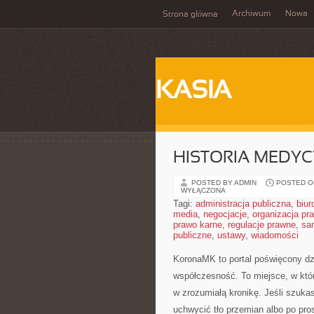
Archiwum
Nowa
Strona główna
KASIA
HISTORIA MEDYCY
POSTED BY ADMIN
POSTED ON
WYŁĄCZONA
Tagi:
administracja publiczna
,
biur
media
,
negocjacje
,
organizacja pr
prawo karne
,
regulacje prawne
,
sa
publiczne
,
ustawy
,
wiadomości
KoronaMK to portal poświęcony dz
współczesność. To miejsce, w który
w zrozumiałą kronikę. Jeśli szuk
uchwycić tło przemian albo po pr