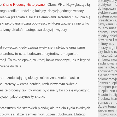
przemyślany
ie
Znane Procesy Historyczne
i Okres PRL. Największą siłą
praktyce inte
do kupowania
dnego konfliktu rodzi się kolejny, decyzja jednego władcy
elektroniczn
system powi
ięstwa przeplatają się z załamaniami. KoronaMK skupia się
przestrzenią
ski jako dynamiczną opowieść, w której ważne są nie tylko
nawykami lu
to, aby mies
anizmy działań, następstwa decyzji i wybory
sprawy urzę
między dziel
powietrza i 
kultury czy 
dniowiecze, kiedy zawiązywały się instytucje organizmu
mierzy się n
czy ludzie 
narchów to czas budowania terytoriów, zmagania o
mieszkać, p
z filarów no
acji. To także epoka, w której łatwo zobaczyć, jak z legend
zaplanowany
olsce do dziś.
ważną rolę, 
sposobem pr
się sieć tra
n – zmieniają się układy, rośnie znaczenie miast, a
aglomeracyjn
Jeszcze lepi
ć interesy w coraz bardziej rozbudowanym świecie.
transport pu
z te procesy tak, by widać było nie tylko co się wydarzyło,
bezpieczne c
Miasto intel
yzje i jakie przynosiły skutki.
środków tran
zamiast zmu
Dzięki temu 
o przestrzeń dla szerokich planów, ale też dla życia zwykłych
więcej możn
 królów; są także rzemieślnicy, uczeni, duchowni. Dlatego
i rozwój oso