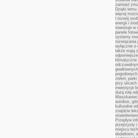
zamiast zmu
Dzięki temu 
więcej możn
i rozwój oso
energii i śr
inwestuje w 
panele fotow
systemy moni
rozwiązania 
wyłącznie o
także mają z
odporniejsz
klimatyczne 
odczuwalnym
gwałtownych
pogodowych.
zieleń, park
przy ulicach
inwestycje 
dużą rolę od
Mieszkaniec 
autobus, gd
kulturalne o
znajdzie lek
oświetlenie
Przepływ inf
przejrzysty 
miejscu tec
dodatkiem, 