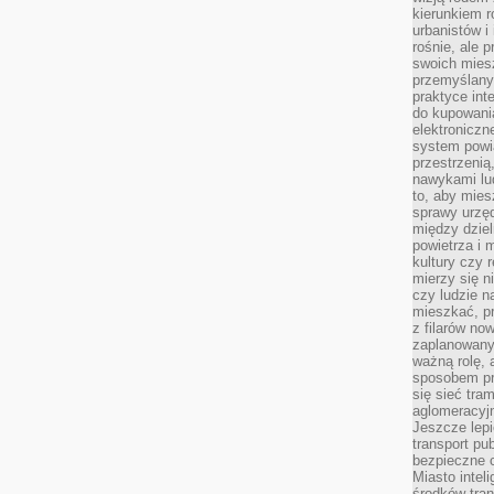
kierunkiem r
urbanistów i
rośnie, ale 
swoich mies
przemyślany
praktyce inte
do kupowania
elektroniczn
system powi
przestrzenią
nawykami lu
to, aby mies
sprawy urzę
między dziel
powietrza i 
kultury czy 
mierzy się n
czy ludzie 
mieszkać, p
z filarów no
zaplanowany
ważną rolę, 
sposobem pr
się sieć tra
aglomeracyjn
Jeszcze lepi
transport pu
bezpieczne c
Miasto intel
środków tran