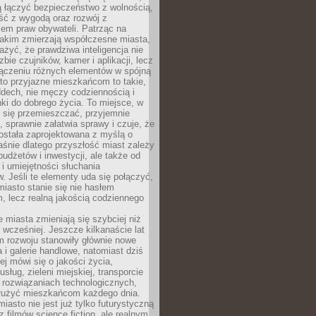
ią łączyć bezpieczeństwo z wolnością,
ć z wygodą oraz rozwój z
em praw obywateli. Patrząc na
jakim zmierzają współczesne miasta,
yć, że prawdziwa inteligencja nie
zbie czujników, kamer i aplikacji, lecz
ączeniu różnych elementów w spójną
to przyjazne mieszkańcom to takie,
ddech, nie męczy codziennością i
ki do dobrego życia. To miejsce, w
 się przemieszczać, przyjemnie
 sprawnie załatwia sprawy i czuje, że
ostała zaprojektowana z myślą o
aśnie dlatego przyszłość miast zależy
budżetów i inwestycji, ale także od
 i umiejętności słuchania
 Jeśli te elementy uda się połączyć,
 miasto stanie się nie hasłem
, lecz realną jakością codziennego
miasta zmieniają się szybciej niż
 wcześniej. Jeszcze kilkanaście lat
m rozwoju stanowiły głównie nowe
a i galerie handlowe, natomiast dziś
ej mówi się o jakości życia,
sług, zieleni miejskiej, transporcie
 rozwiązaniach technologicznych,
służyć mieszkańcom każdego dnia.
miasto nie jest już tylko futurystyczną
z filmów science fiction, ale realnym