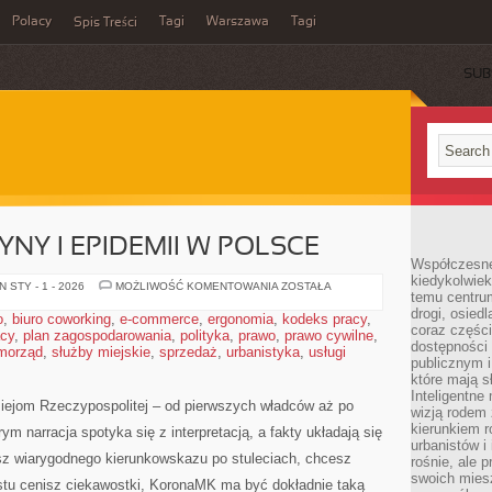
Polacy
Tagi
Warszawa
Tagi
Spis Treści
SUB
NY I EPIDEMII W POLSCE
Współczesne 
kiedykolwiek
HISTORIA
 STY - 1 - 2026
MOŻLIWOŚĆ KOMENTOWANIA
ZOSTAŁA
temu centru
MEDYCYNY
I
drogi, osiedl
o
,
biuro coworking
,
e-commerce
,
ergonomia
,
kodeks pracy
,
EPIDEMII
coraz części
acy
,
plan zagospodarowania
,
polityka
,
prawo
,
W
prawo cywilne
,
dostępności u
POLSCE
morząd
,
służby miejskie
,
sprzedaż
,
urbanistyka
,
usługi
publicznym i
które mają 
Inteligentne 
iejom Rzeczypospolitej – od pierwszych władców aż po
wizją rodem 
kierunkiem r
m narracja spotyka się z interpretacją, a fakty układają się
urbanistów i
asz wiarygodnego kierunkowskazu po stuleciach, chcesz
rośnie, ale 
swoich mies
ostu cenisz ciekawostki, KoronaMK ma być dokładnie taką