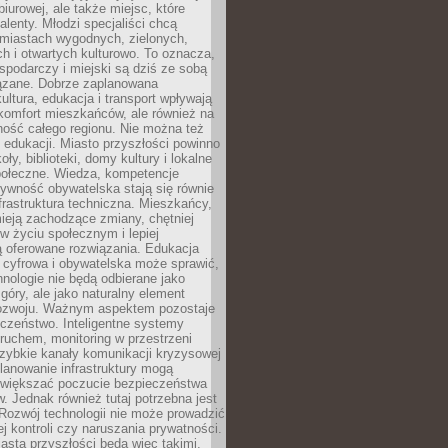
biurowej, ale także miejsc, które
talenty. Młodzi specjaliści chcą
miastach wygodnych, zielonych,
 i otwartych kulturowo. To oznacza,
spodarczy i miejski są dziś ze sobą
zane. Dobrze zaplanowana
kultura, edukacja i transport wpływają
 komfort mieszkańców, ale również na
ność całego regionu. Nie można też
edukacji. Miasto przyszłości powinno
ły, biblioteki, domy kultury i lokalne
społeczne. Wiedza, kompetencje
tywność obywatelska stają się równie
frastruktura techniczna. Mieszkańcy,
ieją zachodzące zmiany, chętniej
w życiu społecznym i lepiej
ą oferowane rozwiązania. Edukacja
 cyfrowa i obywatelska może sprawić,
nologie nie będą odbierane jako
góry, ale jako naturalny element
ozwoju. Ważnym aspektem pozostaje
czeństwo. Inteligentne systemy
ruchem, monitoring w przestrzeni
szybkie kanały komunikacji kryzysowej
lanowanie infrastruktury mogą
zwiększać poczucie bezpieczeństwa
 Jednak również tutaj potrzebna jest
Rozwój technologii nie może prowadzić
j kontroli czy naruszania prywatności.
asta przyszłości będą więc takimi,