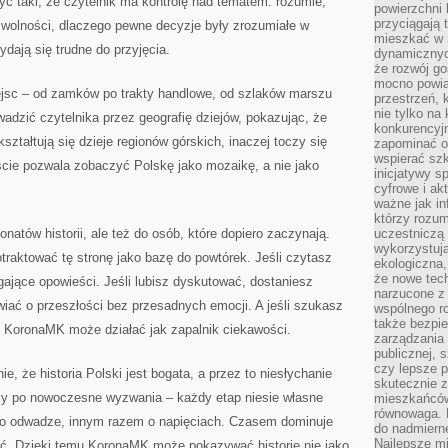
yć taki, że czytelnik ma kontrolę nad tematem: rozumie,
powierzchni 
przyciągają 
 wolności, dlaczego pewne decyzje były zrozumiałe w
mieszkać w 
ydają się trudne do przyjęcia.
dynamicznych
że rozwój go
mocno powią
 miejsc – od zamków po trakty handlowe, od szlaków marszu
przestrzeń, 
nie tylko na
dzić czytelnika przez geografię dziejów, pokazując, że
konkurencyj
ształtują się dzieje regionów górskich, inaczej toczy się
zapominać o 
wspierać szko
ście pozwala zobaczyć Polskę jako mozaikę, a nie jako
inicjatywy 
cyfrowe i ak
ważne jak in
którzy rozum
atów historii, ale też do osób, które dopiero zaczynają.
uczestniczą 
wykorzystuj
traktować tę stronę jako bazę do powtórek. Jeśli czytasz
ekologiczna,
że nowe tech
gające opowieści. Jeśli lubisz dyskutować, dostaniesz
narzucone z 
iać o przeszłości bez przesadnych emocji. A jeśli szukasz
wspólnego r
także bezpie
, KoronaMK może działać jak zapalnik ciekawości.
zarządzania 
publicznej, 
czy lepsze p
, że historia Polski jest bogata, a przez to niesłychanie
skutecznie 
zy po nowoczesne wyzwania – każdy etap niesie własne
mieszkańców.
równowaga. 
ć o odwadze, innym razem o napięciach. Czasem dominuje
do nadmierne
Najlepsze mi
ć. Dzięki temu KoronaMK może pokazywać historię nie jako