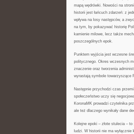
mapą wędrówki. Nowości na stron
historii jest łańcuch zdarzeń: z je
wpływa na losy następców, a zwyc
na tym, by pokazywać historię Pol
kamienie milowe, lecz także mech
poszczególnych epok.
Punktem wyjścia jest wczesne śre
politycznego. Okres wczesnych mo
znaczenie oraz tworzenia administr
wyrastają symbole towarzyszące P
Następnie przychodzi czas przemia
społeczeństwo uczy się negocjowa
KoronaMK prowadzi czytelnika prze
ale też dlaczego wynikały dane dec
Kolejne epoki – złote stulecia – t
ludzi. W historii nie ma wyłącznie