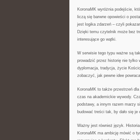
KoronaMK wyróżnia podejście, któr
liczą się barwne opowieści o posta
jest logika zdarzeń – czyli pokazan
Dzięki temu czytelnik może bez t
interesujące go wątki.
W serwisie tego typu ważne są t
prowadzić przez historię nie tylko
dyplomacja, tradycja, życie Kości
zobaczyć, jak pewne idee powraca
KoronaMK to także przestrzeń dla t
czas na akademickie wywody. Czas
podstawy, a innym razem marzy s
budować treści tak, by dało się je
Ważny jest również język. Historia 
KoronaMK ma ambicję mówić o tym 