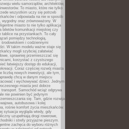
ozwoju wielu samorządów, architektów,
 inwestorów. To miasto, które nie tylko
przede wszystkim uczy się potrzeb
zkańców i odpowiada na nie w sposób
, wygodny oraz zrównoważony. W
ligentne miasto to nie tylko aplikacja
 biletów komunikacji miejskiej czy
e tablice na przystankach. To cały
ązań pomiędzy technologią,
, środowiskiem i codziennymi
dzi. W takim modelu ważne staje się
zkańcy mogli szybciej załatwiać
dowe, sprawniej przemieszczać się
nicami, korzystać z czystszego
mieć łatwiejszy dostęp do edukacji,
rekreacji. Coraz częściej rozwój miasta
ie liczbą nowych inwestycji, ale tym,
naprawdę chcą w danym miejscu
racować i wychowywać dzieci. Jednym
woczesnego miasta jest dobrze
 transport. Samochód wciąż odgrywa
ale nie powinien być jedynym
zemieszczania się. Tam, gdzie rozwija
mwajowa, autobusowa i kolej
a, rośnie komfort życia mieszkańców.
ej sytuacja wygląda wtedy, gdy
bliczny uzupełniają drogi rowerowe,
hodniki i strefy przyjazne pieszym.
igentne zachęca do wyboru różnych
sportu w zależności od potrzeb,