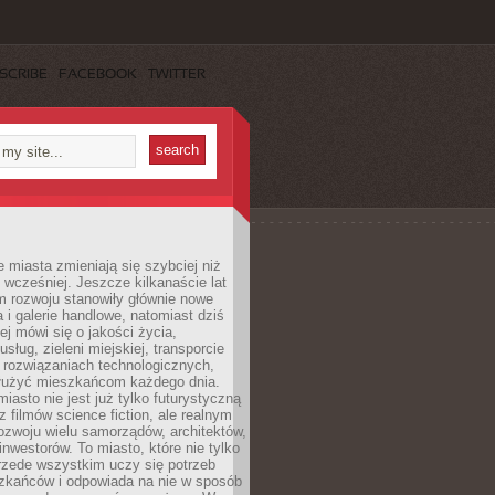
SCRIBE
FACEBOOK
TWITTER
miasta zmieniają się szybciej niż
 wcześniej. Jeszcze kilkanaście lat
m rozwoju stanowiły głównie nowe
a i galerie handlowe, natomiast dziś
ej mówi się o jakości życia,
sług, zieleni miejskiej, transporcie
 rozwiązaniach technologicznych,
służyć mieszkańcom każdego dnia.
miasto nie jest już tylko futurystyczną
z filmów science fiction, ale realnym
ozwoju wielu samorządów, architektów,
 inwestorów. To miasto, które nie tylko
przede wszystkim uczy się potrzeb
zkańców i odpowiada na nie w sposób