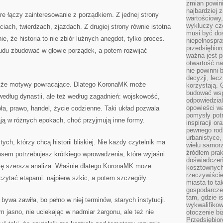
zmian powin
najbardziej
e łączy zainteresowanie z porządkiem. Z jednej strony
wartościowy,
wykluczy cz
ciach, twierdzach, zjazdach. Z drugiej strony równie istotna
musi być dos
ie, że historia to nie zbiór luźnych anegdot, tylko proces.
niepełnospra
przedsiębior
rudu zbudować w głowie porządek, a potem rozwijać
ważna jest p
otwartość n
nie powinni 
decyzji, lec
akże motywy powracające. Dlatego KoronaMK może
korzystają. 
budować wspó
 według dynastii, ale też według zagadnień: wojskowość,
odpowiedzial
opowieści w
oła, prawo, handel, życie codzienne. Taki układ pozwala
pomysły potr
ją w różnych epokach, choć przyjmują inne formy.
inspiracji o
pewnego ro
urbanistyce,
ych, którzy chcą historii bliskiej. Nie każdy czytelnik ma
wielu samor
źródłem pra
em potrzebujesz krótkiego wprowadzenia, które wyjaśni
doświadczeń
ię szersza analiza. Właśnie dlatego KoronaMK może
kosztownych 
rzeczywiści
 czytać etapami: najpierw szkic, a potem szczegóły.
miasta to ta
gospodarczeg
tam, gdzie is
bywa zawiła, bo pełno w niej terminów, starych instytucji.
wykwalifiko
jasno, nie uciekając w nadmiar żargonu, ale też nie
otoczenie bi
Przedsiębior