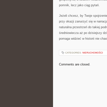
pomnik, lecz jako ciąg pytań.
Jeżeli chcesz, by Twoje spojrzeni
przy okazji zanurzyć się w narrac
naturalna przestrzeń do takiej po
średniowiecza aż po dzisiejszy dz
pomaga widzieć w historii nie chao
CATEGORIES:
NIERUCHOMOŚCI
Comments are closed.