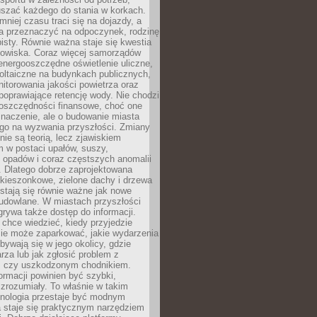
szać każdego do stania w korkach.
mniej czasu traci się na dojazdy, a
a przeznaczyć na odpoczynek, rodzinę
bisty. Równie ważna staje się kwestia
odowiska. Coraz więcej samorządów
energooszczędne oświetlenie uliczne,
oltaiczne na budynkach publicznych,
torowania jakości powietrza oraz
poprawiające retencję wody. Nie chodzi
 oszczędności finansowe, choć one
naczenie, ale o budowanie miasta
ego na wyzwania przyszłości. Zmiany
nie są teorią, lecz zjawiskiem
 w postaci upałów, suszy,
 opadów i coraz częstszych anomalii
 Dlatego dobrze zaprojektowana
i kieszonkowe, zielone dachy i drzewa
 stają się równie ważne jak nowe
budowlane. W miastach przyszłości
grywa także dostęp do informacji.
chce wiedzieć, kiedy przyjedzie
zie może zaparkować, jakie wydarzenia
dbywają się w jego okolicy, gdzie
arza lub jak zgłosić problem z
m czy uszkodzonym chodnikiem.
ormacji powinien być szybki,
i zrozumiały. To właśnie w takim
hnologia przestaje być modnym
a staje się praktycznym narzędziem