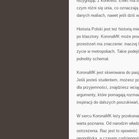
rezygnując z konkretu. Efekt ma b
czym różni się unia, co oznaczają
danych realiach, nawet jeśli dziś w
Historia Polski jest też historią
po klasztory. KoronaMK może prowa
przestrzeń ma znaczenie: inaczej k
życie w metropoliach. Takie podej
jednolity schemat.
KoronaMK jest skierowana do pasjon
Jeśli jesteś studentem, możesz po
dla przyjemności, znajdziesz wcią
argumenty, które pomagają rozmaw
inspiracji do dalszych poszukiwań
W sercu KoronaMK leży przekonanie
warta poznania. Od narodzin wład
ostrzeżenia. Raz jest to opowieś
geopolityka, a czasem codziennoś