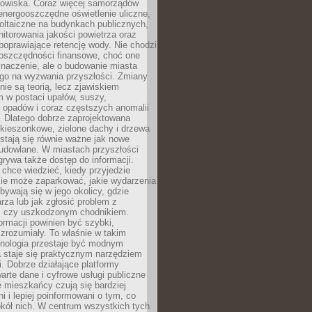
odowiska. Coraz więcej samorządów
energooszczędne oświetlenie uliczne,
oltaiczne na budynkach publicznych,
torowania jakości powietrza oraz
poprawiające retencję wody. Nie chodzi
 oszczędności finansowe, choć one
naczenie, ale o budowanie miasta
ego na wyzwania przyszłości. Zmiany
nie są teorią, lecz zjawiskiem
 w postaci upałów, suszy,
 opadów i coraz częstszych anomalii
 Dlatego dobrze zaprojektowana
i kieszonkowe, zielone dachy i drzewa
 stają się równie ważne jak nowe
budowlane. W miastach przyszłości
grywa także dostęp do informacji.
chce wiedzieć, kiedy przyjedzie
zie może zaparkować, jakie wydarzenia
dbywają się w jego okolicy, gdzie
arza lub jak zgłosić problem z
m czy uszkodzonym chodnikiem.
ormacji powinien być szybki,
i zrozumiały. To właśnie w takim
hnologia przestaje być modnym
a staje się praktycznym narzędziem
. Dobrze działające platformy
warte dane i cyfrowe usługi publiczne
e mieszkańcy czują się bardziej
 i lepiej poinformowani o tym, co
okół nich. W centrum wszystkich tych