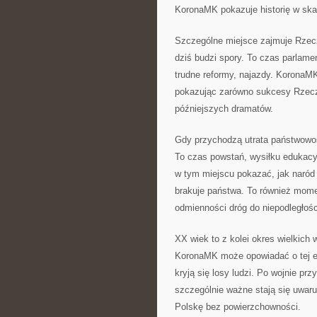
KoronaMK pokazuje historię w skal
Szczególne miejsce zajmuje Rzecz
dziś budzi spory. To czas parlame
trudne reformy, najazdy. KoronaMK
pokazując zarówno sukcesy Rzeczyp
późniejszych dramatów.
Gdy przychodzą utrata państwowości
To czas powstań, wysiłku edukacy
w tym miejscu pokazać, jak naród 
brakuje państwa. To również mome
odmienności dróg do niepodległośc
XX wiek to z kolei okres wielkich
KoronaMK może opowiadać o tej e
kryją się losy ludzi. Po wojnie pr
szczególnie ważne stają się uwar
Polskę bez powierzchowności.