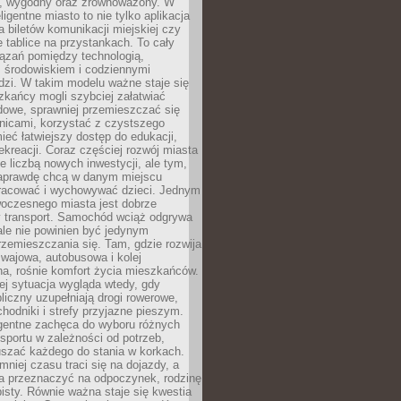
, wygodny oraz zrównoważony. W
ligentne miasto to nie tylko aplikacja
 biletów komunikacji miejskiej czy
e tablice na przystankach. To cały
ązań pomiędzy technologią,
, środowiskiem i codziennymi
dzi. W takim modelu ważne staje się
zkańcy mogli szybciej załatwiać
dowe, sprawniej przemieszczać się
nicami, korzystać z czystszego
mieć łatwiejszy dostęp do edukacji,
rekreacji. Coraz częściej rozwój miasta
ie liczbą nowych inwestycji, ale tym,
naprawdę chcą w danym miejscu
racować i wychowywać dzieci. Jednym
woczesnego miasta jest dobrze
 transport. Samochód wciąż odgrywa
ale nie powinien być jedynym
zemieszczania się. Tam, gdzie rozwija
mwajowa, autobusowa i kolej
a, rośnie komfort życia mieszkańców.
ej sytuacja wygląda wtedy, gdy
bliczny uzupełniają drogi rowerowe,
hodniki i strefy przyjazne pieszym.
igentne zachęca do wyboru różnych
sportu w zależności od potrzeb,
szać każdego do stania w korkach.
mniej czasu traci się na dojazdy, a
a przeznaczyć na odpoczynek, rodzinę
bisty. Równie ważna staje się kwestia