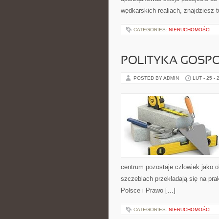
wędkarskich realiach, znajdziesz 
CATEGORIES:
NIERUCHOMOŚCI
POLITYKA GOSP
POSTED BY ADMIN
LUT - 25 - 
centrum pozostaje człowiek jako o
szczeblach przekładają się na pra
Polsce i Prawo […]
CATEGORIES:
NIERUCHOMOŚCI