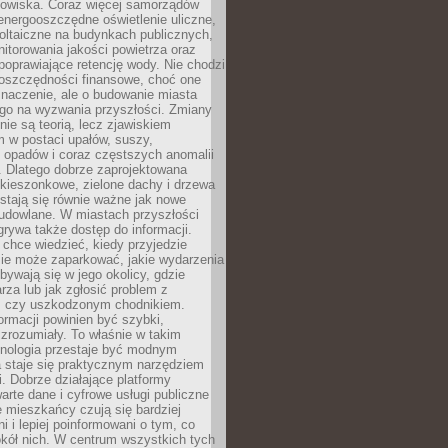
odowiska. Coraz więcej samorządów
energooszczędne oświetlenie uliczne,
oltaiczne na budynkach publicznych,
torowania jakości powietrza oraz
poprawiające retencję wody. Nie chodzi
 oszczędności finansowe, choć one
naczenie, ale o budowanie miasta
ego na wyzwania przyszłości. Zmiany
nie są teorią, lecz zjawiskiem
 w postaci upałów, suszy,
 opadów i coraz częstszych anomalii
 Dlatego dobrze zaprojektowana
i kieszonkowe, zielone dachy i drzewa
 stają się równie ważne jak nowe
budowlane. W miastach przyszłości
grywa także dostęp do informacji.
chce wiedzieć, kiedy przyjedzie
zie może zaparkować, jakie wydarzenia
dbywają się w jego okolicy, gdzie
arza lub jak zgłosić problem z
m czy uszkodzonym chodnikiem.
ormacji powinien być szybki,
i zrozumiały. To właśnie w takim
hnologia przestaje być modnym
a staje się praktycznym narzędziem
. Dobrze działające platformy
warte dane i cyfrowe usługi publiczne
e mieszkańcy czują się bardziej
 i lepiej poinformowani o tym, co
okół nich. W centrum wszystkich tych