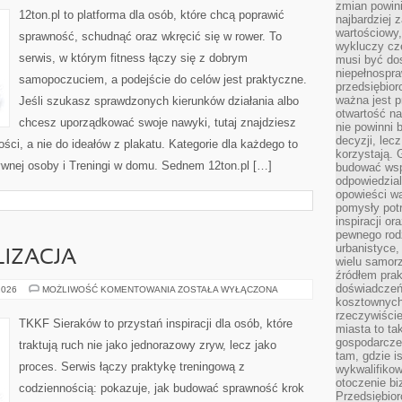
zmian powin
SIŁOWNIA
12ton.pl to platforma dla osób, które chcą poprawić
najbardziej
wartościowy,
sprawność, schudnąć oraz wkręcić się w rower. To
wykluczy cz
serwis, w którym fitness łączy się z dobrym
musi być dos
niepełnospra
samopoczuciem, a podejście do celów jest praktyczne.
przedsiębior
ważna jest p
Jeśli szukasz sprawdzonych kierunków działania albo
otwartość n
chcesz uporządkować swoje nawyki, tutaj znajdziesz
nie powinni 
decyzji, lec
i, a nie do ideałów z plakatu. Kategorie dla każdego to
korzystają. 
ktywnej osoby i Treningi w domu. Sednem 12ton.pl […]
budować wspó
odpowiedzial
opowieści w
pomysły potr
inspiracji o
pewnego ro
urbanistyce,
IZACJA
wielu samor
źródłem pra
doświadczeń
ZAWODY
2026
MOŻLIWOŚĆ KOMENTOWANIA
ZOSTAŁA WYŁĄCZONA
I
kosztownych 
RYWALIZACJA
rzeczywiści
TKKF Sieraków to przystań inspiracji dla osób, które
miasta to ta
gospodarczeg
traktują ruch nie jako jednorazowy zryw, lecz jako
tam, gdzie is
proces. Serwis łączy praktykę treningową z
wykwalifiko
otoczenie bi
codziennością: pokazuje, jak budować sprawność krok
Przedsiębior