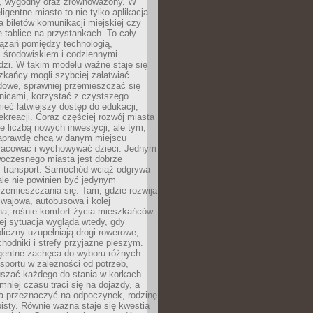
, wygodny oraz zrównoważony. W
ligentne miasto to nie tylko aplikacja
 biletów komunikacji miejskiej czy
e tablice na przystankach. To cały
ązań pomiędzy technologią,
, środowiskiem i codziennymi
dzi. W takim modelu ważne staje się
zkańcy mogli szybciej załatwiać
dowe, sprawniej przemieszczać się
nicami, korzystać z czystszego
mieć łatwiejszy dostęp do edukacji,
rekreacji. Coraz częściej rozwój miasta
ie liczbą nowych inwestycji, ale tym,
naprawdę chcą w danym miejscu
racować i wychowywać dzieci. Jednym
woczesnego miasta jest dobrze
 transport. Samochód wciąż odgrywa
ale nie powinien być jedynym
zemieszczania się. Tam, gdzie rozwija
mwajowa, autobusowa i kolej
a, rośnie komfort życia mieszkańców.
ej sytuacja wygląda wtedy, gdy
bliczny uzupełniają drogi rowerowe,
hodniki i strefy przyjazne pieszym.
igentne zachęca do wyboru różnych
sportu w zależności od potrzeb,
szać każdego do stania w korkach.
mniej czasu traci się na dojazdy, a
a przeznaczyć na odpoczynek, rodzinę
bisty. Równie ważna staje się kwestia