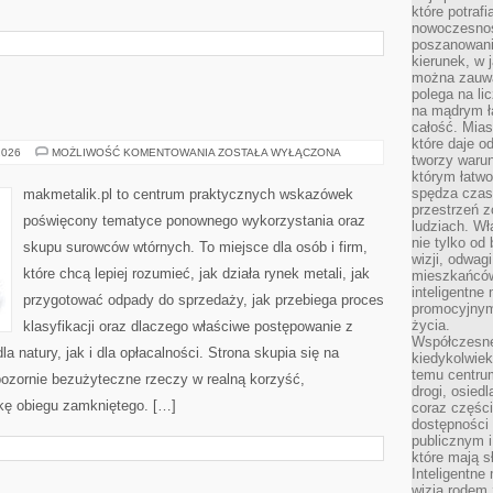
które potraf
nowoczesnoś
poszanowani
kierunek, w 
można zauważ
polega na lic
na mądrym ł
całość. Mias
które daje o
MAKMETALIK
2026
MOŻLIWOŚĆ KOMENTOWANIA
ZOSTAŁA WYŁĄCZONA
tworzy warun
którym łatwo
spędza czas,
makmetalik.pl to centrum praktycznych wskazówek
przestrzeń z
poświęcony tematyce ponownego wykorzystania oraz
ludziach. Wł
nie tylko od 
skupu surowców wtórnych. To miejsce dla osób i firm,
wizji, odwagi
które chcą lepiej rozumieć, jak działa rynek metali, jak
mieszkańców.
inteligentne
przygotować odpady do sprzedaży, jak przebiega proces
promocyjnym
życia.
klasyfikacji oraz dlaczego właściwe postępowanie z
Współczesne 
 natury, jak i dla opłacalności. Strona skupia się na
kiedykolwiek
temu centru
pozornie bezużyteczne rzeczy w realną korzyść,
drogi, osiedl
kę obiegu zamkniętego. […]
coraz części
dostępności u
publicznym i
które mają 
Inteligentne 
wizją rodem 