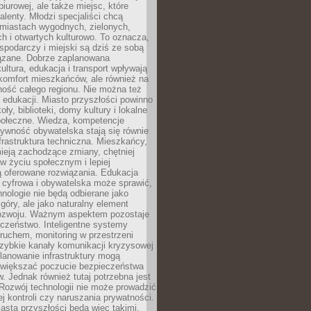
biurowej, ale także miejsc, które
talenty. Młodzi specjaliści chcą
miastach wygodnych, zielonych,
 i otwartych kulturowo. To oznacza,
spodarczy i miejski są dziś ze sobą
zane. Dobrze zaplanowana
kultura, edukacja i transport wpływają
 komfort mieszkańców, ale również na
ność całego regionu. Nie można też
edukacji. Miasto przyszłości powinno
ły, biblioteki, domy kultury i lokalne
społeczne. Wiedza, kompetencje
tywność obywatelska stają się równie
frastruktura techniczna. Mieszkańcy,
ieją zachodzące zmiany, chętniej
w życiu społecznym i lepiej
ą oferowane rozwiązania. Edukacja
 cyfrowa i obywatelska może sprawić,
nologie nie będą odbierane jako
góry, ale jako naturalny element
ozwoju. Ważnym aspektem pozostaje
czeństwo. Inteligentne systemy
ruchem, monitoring w przestrzeni
szybkie kanały komunikacji kryzysowej
lanowanie infrastruktury mogą
zwiększać poczucie bezpieczeństwa
 Jednak również tutaj potrzebna jest
Rozwój technologii nie może prowadzić
j kontroli czy naruszania prywatności.
asta przyszłości będą więc takimi,