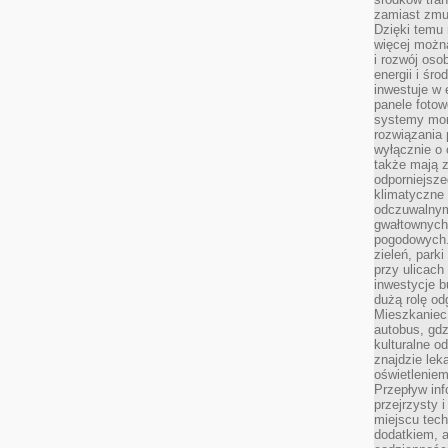
zamiast zmu
Dzięki temu 
więcej możn
i rozwój oso
energii i śr
inwestuje w 
panele fotow
systemy moni
rozwiązania 
wyłącznie o
także mają z
odporniejsz
klimatyczne 
odczuwalnym
gwałtownych
pogodowych.
zieleń, park
przy ulicach
inwestycje 
dużą rolę od
Mieszkaniec 
autobus, gd
kulturalne o
znajdzie lek
oświetlenie
Przepływ inf
przejrzysty 
miejscu tec
dodatkiem, 