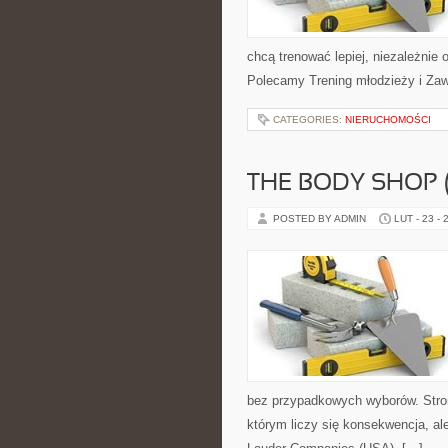
chcą trenować lepiej, niezależnie 
Polecamy Trening młodzieży i Zaw
CATEGORIES:
NIERUCHOMOŚCI
THE BODY SHOP 
POSTED BY ADMIN
LUT - 23 - 
bez przypadkowych wyborów. Strona
którym liczy się konsekwencja, al