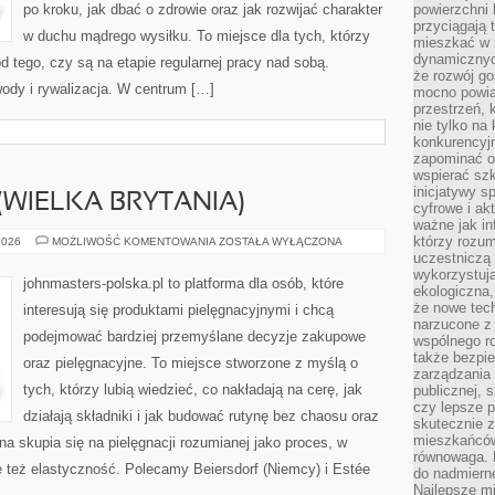
po kroku, jak dbać o zdrowie oraz jak rozwijać charakter
powierzchni 
przyciągają 
w duchu mądrego wysiłku. To miejsce dla tych, którzy
mieszkać w 
dynamicznych
od tego, czy są na etapie regularnej pracy nad sobą.
że rozwój go
ody i rywalizacja. W centrum […]
mocno powią
przestrzeń, 
nie tylko na
konkurencyj
zapominać o 
wspierać szko
inicjatywy 
(WIELKA BRYTANIA)
cyfrowe i ak
ważne jak in
którzy rozum
THE
2026
MOŻLIWOŚĆ KOMENTOWANIA
ZOSTAŁA WYŁĄCZONA
BODY
uczestniczą 
SHOP
wykorzystuj
(WIELKA
johnmasters-polska.pl to platforma dla osób, które
BRYTANIA)
ekologiczna,
że nowe tech
interesują się produktami pielęgnacyjnymi i chcą
narzucone z 
podejmować bardziej przemyślane decyzje zakupowe
wspólnego r
także bezpie
oraz pielęgnacyjne. To miejsce stworzone z myślą o
zarządzania 
tych, którzy lubią wiedzieć, co nakładają na cerę, jak
publicznej, 
czy lepsze p
działają składniki i jak budować rutynę bez chaosu oraz
skutecznie 
mieszkańców.
 skupia się na pielęgnacji rozumianej jako proces, w
równowaga. 
e też elastyczność. Polecamy Beiersdorf (Niemcy) i Estée
do nadmierne
Najlepsze mi