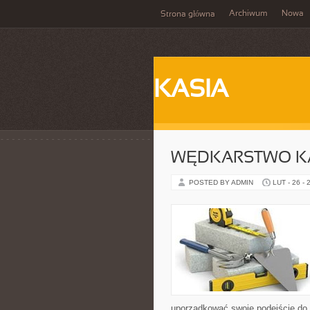
Archiwum
Nowa
Strona główna
KASIA
WĘDKARSTWO K
POSTED BY ADMIN
LUT - 26 - 
uporządkować swoje podejście do ta