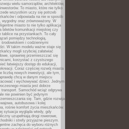
ozwoju wielu samorządów, architektów,
 inwestorów. To miasto, które nie tylko
przede wszystkim uczy się potrzeb
zkańców i odpowiada na nie w sposób
, wygodny oraz zrównoważony. W
ligentne miasto to nie tylko aplikacja
 biletów komunikacji miejskiej czy
e tablice na przystankach. To cały
ązań pomiędzy technologią,
, środowiskiem i codziennymi
dzi. W takim modelu ważne staje się
zkańcy mogli szybciej załatwiać
dowe, sprawniej przemieszczać się
nicami, korzystać z czystszego
mieć łatwiejszy dostęp do edukacji,
rekreacji. Coraz częściej rozwój miasta
ie liczbą nowych inwestycji, ale tym,
naprawdę chcą w danym miejscu
racować i wychowywać dzieci. Jednym
woczesnego miasta jest dobrze
 transport. Samochód wciąż odgrywa
ale nie powinien być jedynym
zemieszczania się. Tam, gdzie rozwija
mwajowa, autobusowa i kolej
a, rośnie komfort życia mieszkańców.
ej sytuacja wygląda wtedy, gdy
bliczny uzupełniają drogi rowerowe,
hodniki i strefy przyjazne pieszym.
igentne zachęca do wyboru różnych
sportu w zależności od potrzeb,