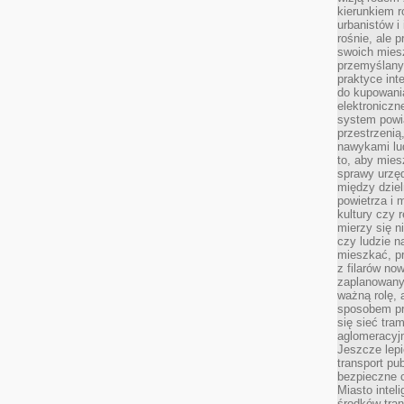
kierunkiem r
urbanistów i
rośnie, ale 
swoich mies
przemyślany
praktyce inte
do kupowania
elektroniczn
system powi
przestrzenią
nawykami lu
to, aby mies
sprawy urzę
między dziel
powietrza i 
kultury czy 
mierzy się n
czy ludzie 
mieszkać, p
z filarów no
zaplanowany
ważną rolę, 
sposobem pr
się sieć tra
aglomeracyjn
Jeszcze lepi
transport pu
bezpieczne c
Miasto intel
środków tran