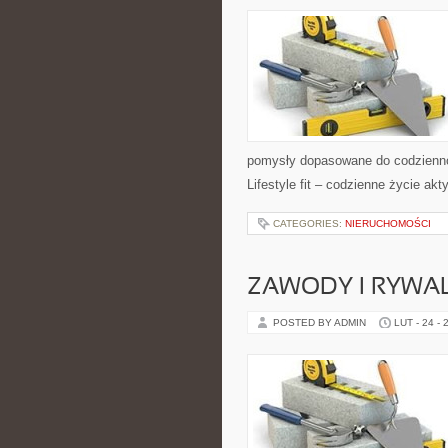
pomysły dopasowane do codziennośc
Lifestyle fit – codzienne życie a
CATEGORIES:
NIERUCHOMOŚCI
ZAWODY I RYWAL
POSTED BY ADMIN
LUT - 24 - 