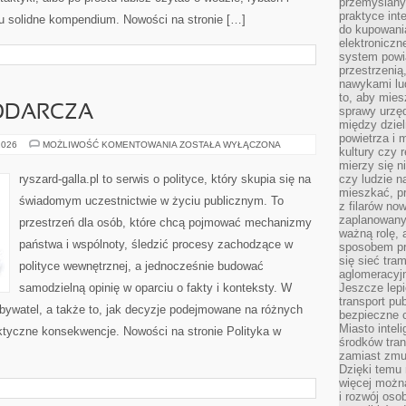
przemyślany
praktyce inte
tu solidne kompendium. Nowości na stronie […]
do kupowania
elektroniczn
system powi
przestrzenią
nawykami lu
to, aby mies
ODARCZA
sprawy urzę
między dziel
powietrza i 
POLITYKA
2026
MOŻLIWOŚĆ KOMENTOWANIA
ZOSTAŁA WYŁĄCZONA
kultury czy 
GOSPODARCZA
mierzy się n
ryszard-galla.pl to serwis o polityce, który skupia się na
czy ludzie 
mieszkać, p
świadomym uczestnictwie w życiu publicznym. To
z filarów no
zaplanowany
przestrzeń dla osób, które chcą pojmować mechanizmy
ważną rolę, 
państwa i wspólnoty, śledzić procesy zachodzące w
sposobem pr
się sieć tra
polityce wewnętrznej, a jednocześnie budować
aglomeracyjn
samodzielną opinię w oparciu o fakty i konteksty. W
Jeszcze lepi
transport pu
bywatel, a także to, jak decyzje podejmowane na różnych
bezpieczne c
Miasto intel
ktyczne konsekwencje. Nowości na stronie Polityka w
środków tran
zamiast zmu
Dzięki temu 
więcej możn
i rozwój oso