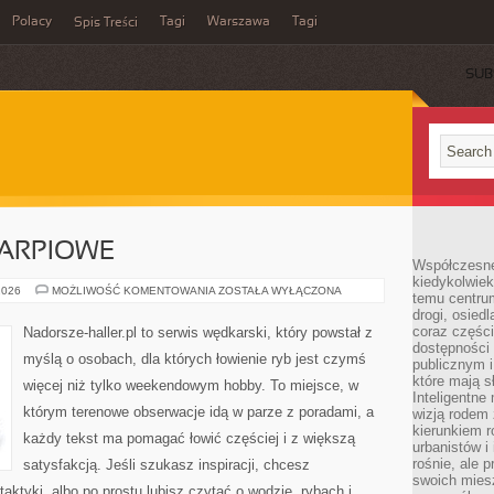
Polacy
Tagi
Warszawa
Tagi
Spis Treści
SUB
ARPIOWE
Współczesne 
kiedykolwiek
WĘDKARSTWO
2026
MOŻLIWOŚĆ KOMENTOWANIA
ZOSTAŁA WYŁĄCZONA
temu centru
KARPIOWE
drogi, osiedl
coraz części
Nadorsze-haller.pl to serwis wędkarski, który powstał z
dostępności u
myślą o osobach, dla których łowienie ryb jest czymś
publicznym i
które mają 
więcej niż tylko weekendowym hobby. To miejsce, w
Inteligentne 
którym terenowe obserwacje idą w parze z poradami, a
wizją rodem 
kierunkiem r
każdy tekst ma pomagać łowić częściej i z większą
urbanistów i
rośnie, ale 
satysfakcją. Jeśli szukasz inspiracji, chcesz
swoich mies
ktyki, albo po prostu lubisz czytać o wodzie, rybach i