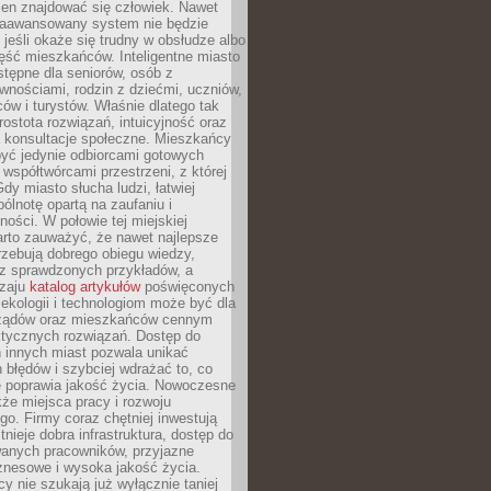
ien znajdować się człowiek. Nawet
 zaawansowany system nie będzie
 jeśli okaże się trudny w obsłudze albo
ęść mieszkańców. Inteligentne miasto
tępne dla seniorów, osób z
wnościami, rodzin z dziećmi, uczniów,
ców i turystów. Właśnie dlatego tak
rostota rozwiązań, intuicyjność oraz
a konsultacje społeczne. Mieszkańcy
być jedynie odbiorcami gotowych
z współtwórcami przestrzeni, z której
Gdy miasto słucha ludzi, łatwiej
lnotę opartą na zaufaniu i
ności. W połowie tej miejskiej
arto zauważyć, że nawet najlepsze
zebują dobrego obiegu wiedzy,
raz sprawdzonych przykładów, a
dzaju
katalog artykułów
poświęconych
 ekologii i technologiom może być dla
ządów oraz mieszkańców cennym
ktycznych rozwiązań. Dostęp do
 innych miast pozwala unikać
błędów i szybciej wdrażać to, co
e poprawia jakość życia. Nowoczesne
kże miejsca pracy i rozwoju
o. Firmy coraz chętniej inwestują
tnieje dobra infrastruktura, dostęp do
wanych pracowników, przyjazne
znesowe i wysoka jakość życia.
cy nie szukają już wyłącznie taniej