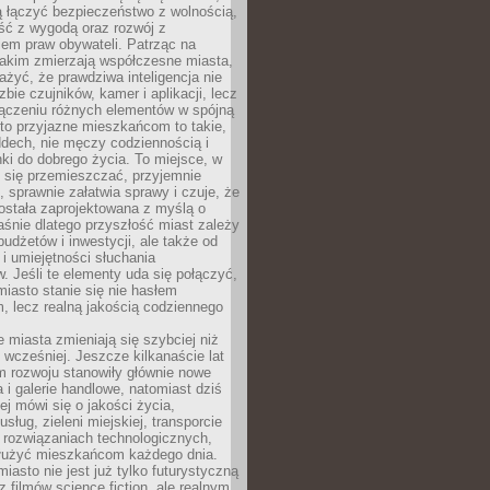
ią łączyć bezpieczeństwo z wolnością,
ć z wygodą oraz rozwój z
em praw obywateli. Patrząc na
jakim zmierzają współczesne miasta,
yć, że prawdziwa inteligencja nie
zbie czujników, kamer i aplikacji, lecz
ączeniu różnych elementów w spójną
to przyjazne mieszkańcom to takie,
ddech, nie męczy codziennością i
ki do dobrego życia. To miejsce, w
 się przemieszczać, przyjemnie
 sprawnie załatwia sprawy i czuje, że
ostała zaprojektowana z myślą o
aśnie dlatego przyszłość miast zależy
budżetów i inwestycji, ale także od
 i umiejętności słuchania
 Jeśli te elementy uda się połączyć,
 miasto stanie się nie hasłem
, lecz realną jakością codziennego
miasta zmieniają się szybciej niż
 wcześniej. Jeszcze kilkanaście lat
m rozwoju stanowiły głównie nowe
a i galerie handlowe, natomiast dziś
ej mówi się o jakości życia,
sług, zieleni miejskiej, transporcie
 rozwiązaniach technologicznych,
służyć mieszkańcom każdego dnia.
miasto nie jest już tylko futurystyczną
z filmów science fiction, ale realnym