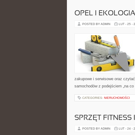
OPEL I EKOLOGI
POSTED BY ADMIN
LUT - 25 - 
zakupowe i serwisowe oraz czytać
samochodów z podejściem „na co dz
CATEGORIES:
NIERUCHOMOŚCI
SPRZĘT FITNESS 
POSTED BY ADMIN
LUT - 24 - 