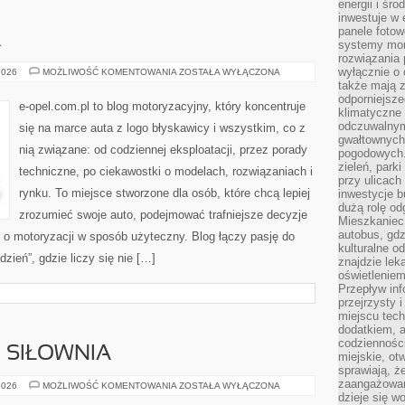
energii i śr
inwestuje w 
panele fotow
A
systemy moni
rozwiązania 
wyłącznie o
OPEL
2026
MOŻLIWOŚĆ KOMENTOWANIA
ZOSTAŁA WYŁĄCZONA
I
także mają z
EKOLOGIA
odporniejsz
e-opel.com.pl to blog motoryzacyjny, który koncentruje
klimatyczne 
odczuwalnym
się na marce auta z logo błyskawicy i wszystkim, co z
gwałtownych
nią związane: od codziennej eksploatacji, przez porady
pogodowych.
zieleń, park
techniczne, po ciekawostki o modelach, rozwiązaniach i
przy ulicach
rynku. To miejsce stworzone dla osób, które chcą lepiej
inwestycje 
dużą rolę od
zrozumieć swoje auto, podejmować trafniejsze decyzje
Mieszkaniec 
autobus, gd
 o motoryzacji w sposób użyteczny. Blog łączy pasję do
kulturalne o
ień”, gdzie liczy się nie […]
znajdzie lek
oświetlenie
Przepływ inf
przejrzysty 
miejscu tec
dodatkiem, 
codzienności
I SIŁOWNIA
miejskie, ot
sprawiają, ż
zaangażowani
SPRZĘT
2026
MOŻLIWOŚĆ KOMENTOWANIA
ZOSTAŁA WYŁĄCZONA
FITNESS
dzieje się w
I