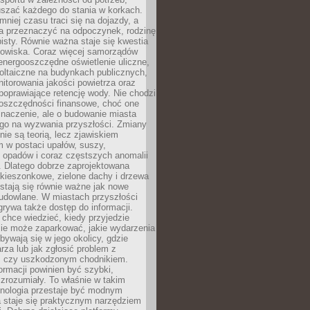
szać każdego do stania w korkach.
mniej czasu traci się na dojazdy, a
a przeznaczyć na odpoczynek, rodzinę
bisty. Równie ważna staje się kwestia
odowiska. Coraz więcej samorządów
energooszczędne oświetlenie uliczne,
oltaiczne na budynkach publicznych,
torowania jakości powietrza oraz
poprawiające retencję wody. Nie chodzi
 oszczędności finansowe, choć one
naczenie, ale o budowanie miasta
ego na wyzwania przyszłości. Zmiany
nie są teorią, lecz zjawiskiem
 w postaci upałów, suszy,
 opadów i coraz częstszych anomalii
 Dlatego dobrze zaprojektowana
i kieszonkowe, zielone dachy i drzewa
 stają się równie ważne jak nowe
budowlane. W miastach przyszłości
grywa także dostęp do informacji.
chce wiedzieć, kiedy przyjedzie
zie może zaparkować, jakie wydarzenia
dbywają się w jego okolicy, gdzie
arza lub jak zgłosić problem z
m czy uszkodzonym chodnikiem.
ormacji powinien być szybki,
i zrozumiały. To właśnie w takim
hnologia przestaje być modnym
a staje się praktycznym narzędziem