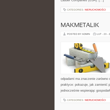
Lauder Companies (USA). […]
CATEGORIES:
NIERUCHOMOŚCI
MAKMETALIK
POSTED BY ADMIN
LUT - 23 - 
odpadami ma znaczenie zarówno dla
praktyce: pokazuje, jak zamienić 
jednocześnie wspierając gospodar
CATEGORIES:
NIERUCHOMOŚCI