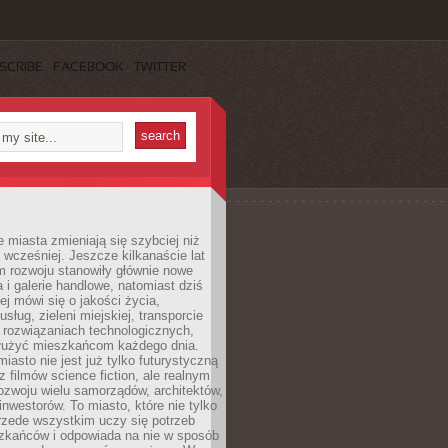
SCRIBE
FACEBOOK
TWITTER
miasta zmieniają się szybciej niż
 wcześniej. Jeszcze kilkanaście lat
m rozwoju stanowiły głównie nowe
a i galerie handlowe, natomiast dziś
ej mówi się o jakości życia,
sług, zieleni miejskiej, transporcie
 rozwiązaniach technologicznych,
służyć mieszkańcom każdego dnia.
miasto nie jest już tylko futurystyczną
z filmów science fiction, ale realnym
ozwoju wielu samorządów, architektów,
 inwestorów. To miasto, które nie tylko
przede wszystkim uczy się potrzeb
zkańców i odpowiada na nie w sposób