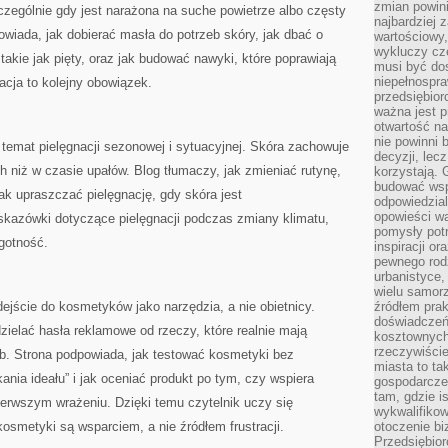
zmian powin
czególnie gdy jest narażona na suche powietrze albo częsty
najbardziej
owiada, jak dobierać masła do potrzeb skóry, jak dbać o
wartościowy,
wykluczy cz
akie jak pięty, oraz jak budować nawyki, które poprawiają
musi być dos
niepełnospra
acja to kolejny obowiązek.
przedsiębior
ważna jest p
otwartość n
nie powinni 
 temat pielęgnacji sezonowej i sytuacyjnej. Skóra zachowuje
decyzji, lec
h niż w czasie upałów. Blog tłumaczy, jak zmieniać rutynę,
korzystają. 
budować wspó
ak upraszczać pielęgnację, gdy skóra jest
odpowiedzial
opowieści w
skazówki dotyczące pielęgnacji podczas zmiany klimatu,
pomysły potr
gotność.
inspiracji o
pewnego ro
urbanistyce,
wielu samor
ejście do kosmetyków jako narzędzia, a nie obietnicy.
źródłem pra
doświadczeń
ielać hasła reklamowe od rzeczy, które realnie mają
kosztownych 
rzeczywiści
b. Strona podpowiada, jak testować kosmetyki bez
miasta to ta
ania ideału” i jak oceniać produkt po tym, czy wspiera
gospodarczeg
tam, gdzie is
 pierwszym wrażeniu. Dzięki temu czytelnik uczy się
wykwalifiko
kosmetyki są wsparciem, a nie źródłem frustracji.
otoczenie bi
Przedsiębior