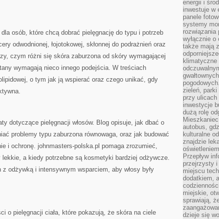
energii i śr
inwestuje w 
panele fotow
systemy moni
rozwiązania 
 dla osób, które chcą dobrać pielęgnację do typu i potrzeb
wyłącznie o
cery odwodnionej, łojotokowej, skłonnej do podrażnień oraz
także mają z
odporniejsz
czy, czym różni się skóra zaburzona od skóry wymagającej
klimatyczne 
stany wymagają nieco innego podejścia. W treściach
odczuwalnym
gwałtownych
rolipidowej, o tym jak ją wspierać oraz czego unikać, gdy
pogodowych.
zieleń, park
aktywna.
przy ulicach
inwestycje 
dużą rolę od
Mieszkaniec 
y dotyczące pielęgnacji włosów. Blog opisuje, jak dbać o
autobus, gd
żniać problemy typu zaburzona równowaga, oraz jak budować
kulturalne o
znajdzie lek
ie i ochronę. johnmasters-polska.pl pomaga zrozumieć,
oświetlenie
Przepływ inf
y lekkie, a kiedy potrzebne są kosmetyki bardziej odżywcze.
przejrzysty 
n z odżywką i intensywnym wsparciem, aby włosy były
miejscu tec
dodatkiem, 
codzienności
miejskie, ot
sprawiają, ż
zaangażowani
ci o pielęgnacji ciała, które pokazują, że skóra na ciele
dzieje się w