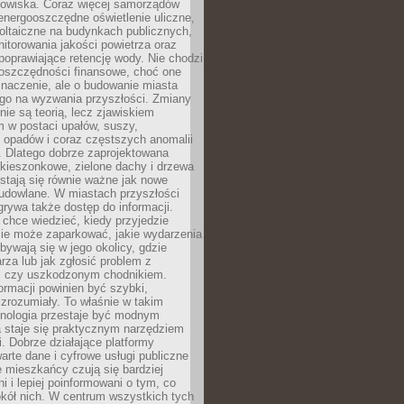
odowiska. Coraz więcej samorządów
energooszczędne oświetlenie uliczne,
oltaiczne na budynkach publicznych,
torowania jakości powietrza oraz
poprawiające retencję wody. Nie chodzi
 oszczędności finansowe, choć one
naczenie, ale o budowanie miasta
ego na wyzwania przyszłości. Zmiany
nie są teorią, lecz zjawiskiem
 w postaci upałów, suszy,
 opadów i coraz częstszych anomalii
 Dlatego dobrze zaprojektowana
i kieszonkowe, zielone dachy i drzewa
 stają się równie ważne jak nowe
budowlane. W miastach przyszłości
grywa także dostęp do informacji.
chce wiedzieć, kiedy przyjedzie
zie może zaparkować, jakie wydarzenia
dbywają się w jego okolicy, gdzie
arza lub jak zgłosić problem z
m czy uszkodzonym chodnikiem.
ormacji powinien być szybki,
i zrozumiały. To właśnie w takim
hnologia przestaje być modnym
a staje się praktycznym narzędziem
. Dobrze działające platformy
warte dane i cyfrowe usługi publiczne
e mieszkańcy czują się bardziej
 i lepiej poinformowani o tym, co
okół nich. W centrum wszystkich tych