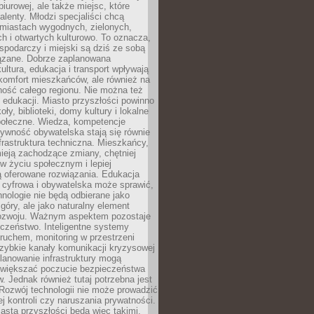
biurowej, ale także miejsc, które
talenty. Młodzi specjaliści chcą
miastach wygodnych, zielonych,
 i otwartych kulturowo. To oznacza,
spodarczy i miejski są dziś ze sobą
zane. Dobrze zaplanowana
kultura, edukacja i transport wpływają
 komfort mieszkańców, ale również na
ność całego regionu. Nie można też
edukacji. Miasto przyszłości powinno
ły, biblioteki, domy kultury i lokalne
społeczne. Wiedza, kompetencje
tywność obywatelska stają się równie
frastruktura techniczna. Mieszkańcy,
ieją zachodzące zmiany, chętniej
w życiu społecznym i lepiej
ą oferowane rozwiązania. Edukacja
 cyfrowa i obywatelska może sprawić,
nologie nie będą odbierane jako
góry, ale jako naturalny element
ozwoju. Ważnym aspektem pozostaje
czeństwo. Inteligentne systemy
ruchem, monitoring w przestrzeni
szybkie kanały komunikacji kryzysowej
lanowanie infrastruktury mogą
zwiększać poczucie bezpieczeństwa
 Jednak również tutaj potrzebna jest
Rozwój technologii nie może prowadzić
j kontroli czy naruszania prywatności.
asta przyszłości będą więc takimi,