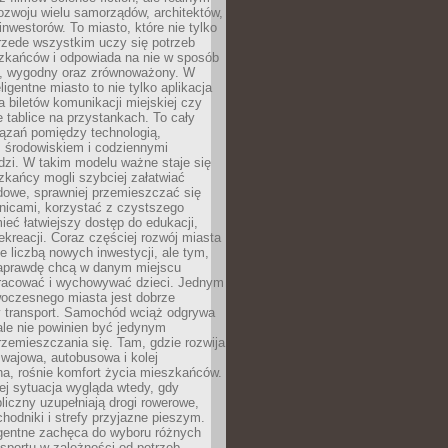
ozwoju wielu samorządów, architektów,
 inwestorów. To miasto, które nie tylko
przede wszystkim uczy się potrzeb
zkańców i odpowiada na nie w sposób
, wygodny oraz zrównoważony. W
ligentne miasto to nie tylko aplikacja
 biletów komunikacji miejskiej czy
e tablice na przystankach. To cały
ązań pomiędzy technologią,
, środowiskiem i codziennymi
dzi. W takim modelu ważne staje się
zkańcy mogli szybciej załatwiać
dowe, sprawniej przemieszczać się
nicami, korzystać z czystszego
mieć łatwiejszy dostęp do edukacji,
rekreacji. Coraz częściej rozwój miasta
ie liczbą nowych inwestycji, ale tym,
naprawdę chcą w danym miejscu
racować i wychowywać dzieci. Jednym
woczesnego miasta jest dobrze
 transport. Samochód wciąż odgrywa
ale nie powinien być jedynym
zemieszczania się. Tam, gdzie rozwija
mwajowa, autobusowa i kolej
a, rośnie komfort życia mieszkańców.
ej sytuacja wygląda wtedy, gdy
bliczny uzupełniają drogi rowerowe,
hodniki i strefy przyjazne pieszym.
igentne zachęca do wyboru różnych
sportu w zależności od potrzeb,