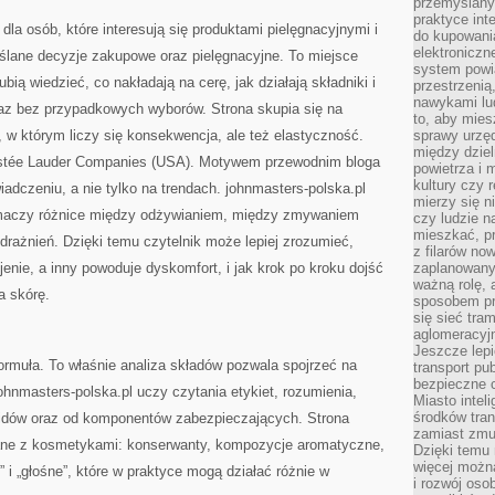
przemyślany
praktyce inte
 dla osób, które interesują się produktami pielęgnacyjnymi i
do kupowania
elektroniczn
lane decyzje zakupowe oraz pielęgnacyjne. To miejsce
system powi
bią wiedzieć, co nakładają na cerę, jak działają składniki i
przestrzenią
nawykami lu
az bez przypadkowych wyborów. Strona skupia się na
to, aby mies
, w którym liczy się konsekwencja, ale też elastyczność.
sprawy urzę
między dziel
stée Lauder Companies (USA). Motywem przewodnim bloga
powietrza i 
kultury czy 
iadczeniu, a nie tylko na trendach. johnmasters-polska.pl
mierzy się n
umaczy różnice między odżywianiem, między zmywaniem
czy ludzie 
mieszkać, p
odrażnień. Dzięki temu czytelnik może lepiej zrozumieć,
z filarów no
enie, a inny powoduje dyskomfort, i jak krok po kroku dojść
zaplanowany
ważną rolę, 
ra skórę.
sposobem pr
się sieć tra
aglomeracyjn
Jeszcze lepi
ormuła. To właśnie analiza składów pozwala spojrzeć na
transport pu
bezpieczne c
hnmasters-polska.pl uczy czytania etykiet, rozumienia,
Miasto intel
środków tran
pidów oraz od komponentów zabezpieczających. Strona
zamiast zmu
ane z kosmetykami: konserwanty, kompozycje aromatyczne,
Dzięki temu 
więcej możn
” i „głośne”, które w praktyce mogą działać różnie w
i rozwój oso