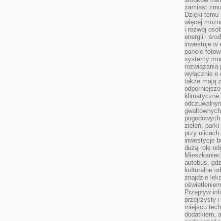
zamiast zmu
Dzięki temu 
więcej możn
i rozwój oso
energii i śr
inwestuje w 
panele fotow
systemy moni
rozwiązania 
wyłącznie o
także mają z
odporniejsz
klimatyczne 
odczuwalnym
gwałtownych
pogodowych.
zieleń, park
przy ulicach
inwestycje 
dużą rolę od
Mieszkaniec 
autobus, gd
kulturalne o
znajdzie lek
oświetlenie
Przepływ inf
przejrzysty 
miejscu tec
dodatkiem, 