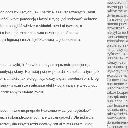
powierzchni 
przyciągają 
mieszkać w 
sób początkujących, jak i bardziej zaawansowanych. Jeśli
dynamicznych
treści, które pomagają ułożyć rutynę „od podstaw”: ochrona.
że rozwój go
mocno powią
żesz pogłębić wiedzę o składnikach i aktywach, o
przestrzeń, 
nie tylko na
 o tym, jak minimalizować ryzyko podrażnienia.
konkurencyj
e pielęgnacja może być klarowna, a jednocześnie
zapominać o 
wspierać szko
inicjatywy 
cyfrowe i ak
ważne jak in
którzy rozum
enne nawyki, które w kosmetyce są często pomijane, a
uczestniczą 
wykorzystuj
dycję skóry. Pojawiają się wątki o delikatności, o tym, jak
ekologiczna,
iem, a także jak pielęgnacja łączy się z nawodnieniem. Blog
że nowe tech
narzucone z 
ają w próżni i że najlepsze efekty pojawiają się wtedy, gdy
wspólnego r
z codziennym stylem życia.
także bezpie
zarządzania 
publicznej, 
czy lepsze p
skutecznie 
jscem, które inspiruje do tworzenia własnych „rytuałów”
mieszkańców.
ugich i skomplikowanych, ale wspierających. Dla jednych
równowaga. 
do nadmierne
eczorem, dla innych rozbudowany rytuał z masażem. Blog
Najlepsze mi