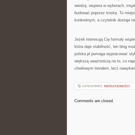
wiedzę, wspiera w wyborach, inspi
budować poprzez troskę. To miejs
konkretnym, a czytelnik dostaje ni
Jeżeli interesują Cię formuły wspi
która daje stabilność, ten blog 
polska.pl pomaga wypracować styl p
większą uważnością na to, co napr
chwilowym trendem, lecz nawykie
CATEGORIES:
NIERUCHOMOŚCI
Comments are closed.