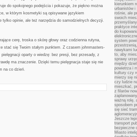
kierunkiem r
ruje do spokojnego podejścia i pokazuje, że piękno można
urbanistów i
ce, w którym kosmetyki są opisywane językiem
rośnie, ale 
swoich mies
e tylko opinie, ale też narzędzia do samodzielnych decyzji.
przemyślany
praktyce inte
do kupowania
elektroniczn
erające cerę, troska o skórę głowy oraz codzienna rutyna,
system powi
przestrzenią
może stać się Twoim stałym punktem. Z czasem johnmasters-
nawykami lu
to, aby mies
ielęgnacji oparty o wiedzę: bez presji, bez przesady, z
sprawy urzę
awdę ma znaczenie. Dzięki temu pielęgnacja staje się nie
między dziel
powietrza i 
m na co dzień.
kultury czy 
mierzy się n
czy ludzie 
mieszkać, p
z filarów no
zaplanowany
ważną rolę, 
sposobem pr
się sieć tra
aglomeracyjn
Jeszcze lepi
transport pu
bezpieczne c
Miasto intel
środków tran