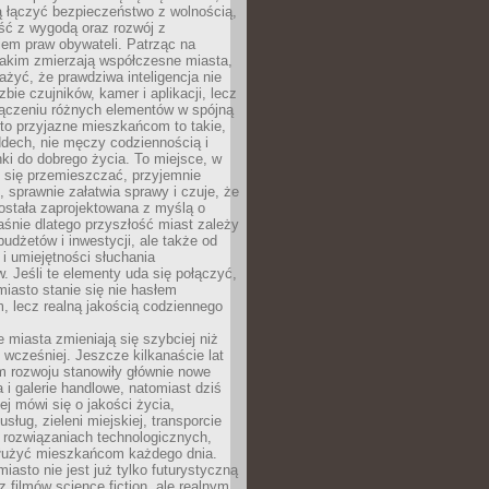
ią łączyć bezpieczeństwo z wolnością,
ć z wygodą oraz rozwój z
em praw obywateli. Patrząc na
jakim zmierzają współczesne miasta,
yć, że prawdziwa inteligencja nie
zbie czujników, kamer i aplikacji, lecz
ączeniu różnych elementów w spójną
to przyjazne mieszkańcom to takie,
ddech, nie męczy codziennością i
ki do dobrego życia. To miejsce, w
 się przemieszczać, przyjemnie
 sprawnie załatwia sprawy i czuje, że
ostała zaprojektowana z myślą o
aśnie dlatego przyszłość miast zależy
budżetów i inwestycji, ale także od
 i umiejętności słuchania
 Jeśli te elementy uda się połączyć,
 miasto stanie się nie hasłem
, lecz realną jakością codziennego
miasta zmieniają się szybciej niż
 wcześniej. Jeszcze kilkanaście lat
m rozwoju stanowiły głównie nowe
a i galerie handlowe, natomiast dziś
ej mówi się o jakości życia,
sług, zieleni miejskiej, transporcie
 rozwiązaniach technologicznych,
służyć mieszkańcom każdego dnia.
miasto nie jest już tylko futurystyczną
z filmów science fiction, ale realnym