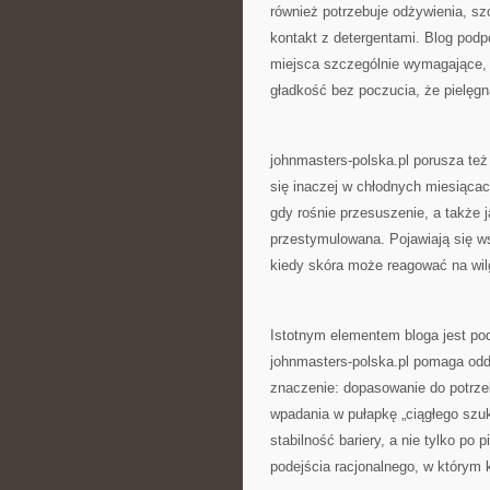
również potrzebuje odżywienia, sz
kontakt z detergentami. Blog podp
miejsca szczególnie wymagające, t
gładkość bez poczucia, że pielęgn
johnmasters-polska.pl porusza też
się inaczej w chłodnych miesiącac
gdy rośnie przesuszenie, a także j
przestymulowana. Pojawiają się w
kiedy skóra może reagować na wil
Istotnym elementem bloga jest pod
johnmasters-polska.pl pomaga oddz
znaczenie: dopasowanie do potrze
wpadania w pułapkę „ciągłego szuk
stabilność bariery, a nie tylko po
podejścia racjonalnego, w którym 