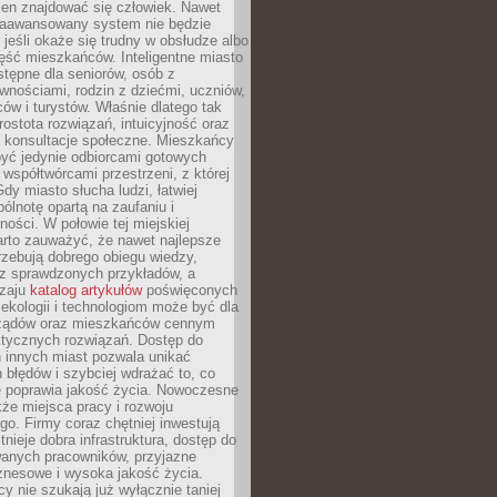
ien znajdować się człowiek. Nawet
 zaawansowany system nie będzie
 jeśli okaże się trudny w obsłudze albo
ęść mieszkańców. Inteligentne miasto
tępne dla seniorów, osób z
wnościami, rodzin z dziećmi, uczniów,
ców i turystów. Właśnie dlatego tak
rostota rozwiązań, intuicyjność oraz
a konsultacje społeczne. Mieszkańcy
być jedynie odbiorcami gotowych
z współtwórcami przestrzeni, z której
Gdy miasto słucha ludzi, łatwiej
lnotę opartą na zaufaniu i
ności. W połowie tej miejskiej
arto zauważyć, że nawet najlepsze
zebują dobrego obiegu wiedzy,
raz sprawdzonych przykładów, a
dzaju
katalog artykułów
poświęconych
 ekologii i technologiom może być dla
ządów oraz mieszkańców cennym
ktycznych rozwiązań. Dostęp do
 innych miast pozwala unikać
błędów i szybciej wdrażać to, co
e poprawia jakość życia. Nowoczesne
kże miejsca pracy i rozwoju
o. Firmy coraz chętniej inwestują
tnieje dobra infrastruktura, dostęp do
wanych pracowników, przyjazne
znesowe i wysoka jakość życia.
cy nie szukają już wyłącznie taniej