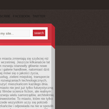
SCRIBE
FACEBOOK
TWITTER
miasta zmieniają się szybciej niż
 wcześniej. Jeszcze kilkanaście lat
m rozwoju stanowiły głównie nowe
a i galerie handlowe, natomiast dziś
ej mówi się o jakości życia,
sług, zieleni miejskiej, transporcie
 rozwiązaniach technologicznych,
służyć mieszkańcom każdego dnia.
miasto nie jest już tylko futurystyczną
z filmów science fiction, ale realnym
ozwoju wielu samorządów, architektów,
 inwestorów. To miasto, które nie tylko
przede wszystkim uczy się potrzeb
zkańców i odpowiada na nie w sposób