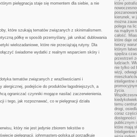
którym pielęgnacja staje się momentem dla siebie, a nie
które potraf
nowoczesnoś
poszanowani
kierunek, w 
można zauważ
polega na lic
soby, które szukają tematów związanych z skinimalismem.
na mądrym ł
całość. Mias
tyczną półkę w sposób przemyślany, jak unikać dublowania
które daje o
tworzy warun
tyki wielozadaniowe, które nie przeciążają rutyny. Dla
którym łatwo
połączyć świadome wydatki z realnym wsparciem skóry i
spędza czas,
przestrzeń z
ludziach. Wł
nie tylko od 
wizji, odwagi
mieszkańców.
dotyka tematów związanych z wrażliwościami i
inteligentne
promocyjnym
ry alergicznej, podejście do produktów łagodniejszych, a
życia.
hcą ograniczać czynniki mogące nasilać zaczerwienienia.
Współczesne 
kiedykolwiek
cji i tego, jak rozpoznawać, co w pielęgnacji działa
temu centru
drogi, osiedl
coraz części
dostępności u
publicznym i
które mają 
rwisu, który nie jest jedynie zbiorem tekstów o
Inteligentne 
iecie pielęgnacji. johnmasters-polska.pl porządkuje
wizją rodem 