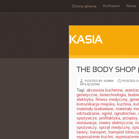
Archiwum
Nowa
Strona główna
KASIA
THE BODY SHOP 
POSTED BY ADMIN
POSTED ON
WYŁĄCZONA
Tagi:
akcesoria kuchenne
,
aranżac
genetyczne
,
biotechnologia
,
budow
elektryka
,
fitness medyczny
,
gene
komunikacja miejska
,
kuchnia
,
kul
materiały budowlane
,
materiały m
odchudzanie
,
ogród
,
ogrodnictwo
,
spożywcze
,
profilaktyka
,
przepisy
restauracje
,
rowery elektryczne
,
r
spożywczy
,
sprzęt medyczny
,
spr
tarasy
,
transport
,
transport lotniczy
wyposażenie kuchni
,
wyposażenie