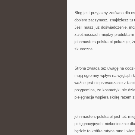
Blog jest przyjazny zarówno dla o
dopiero zaczynasz, znajdziesz tu 
Jeśli masz już doświadczenie, mo
zależnościach między produktami i
johnmasters-polska.pl pokazuje, ż
skuteczna.
Strona zwraca też uwagę na codzi
mają ogromny wpływ na wygląd i kon
ważne jest nieprzesadzanie z tarc
przypomina, że kosmetyki nie dział
pielęgnacja wspiera skórę razem 
johnmasters-polska.pl jest też mie
pielęgnacyjnych: niekoniecznie dł
będzie to krótka rutyna rano i wi