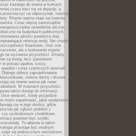
szać każdego do stania w korkach.
mniej czasu traci się na dojazdy, a
a przeznaczyć na odpoczynek, rodzinę
bisty. Równie ważna staje się kwestia
odowiska. Coraz więcej samorządów
energooszczędne oświetlenie uliczne,
oltaiczne na budynkach publicznych,
torowania jakości powietrza oraz
poprawiające retencję wody. Nie chodzi
 oszczędności finansowe, choć one
naczenie, ale o budowanie miasta
ego na wyzwania przyszłości. Zmiany
nie są teorią, lecz zjawiskiem
 w postaci upałów, suszy,
 opadów i coraz częstszych anomalii
 Dlatego dobrze zaprojektowana
i kieszonkowe, zielone dachy i drzewa
 stają się równie ważne jak nowe
budowlane. W miastach przyszłości
grywa także dostęp do informacji.
chce wiedzieć, kiedy przyjedzie
zie może zaparkować, jakie wydarzenia
dbywają się w jego okolicy, gdzie
arza lub jak zgłosić problem z
m czy uszkodzonym chodnikiem.
ormacji powinien być szybki,
i zrozumiały. To właśnie w takim
hnologia przestaje być modnym
a staje się praktycznym narzędziem