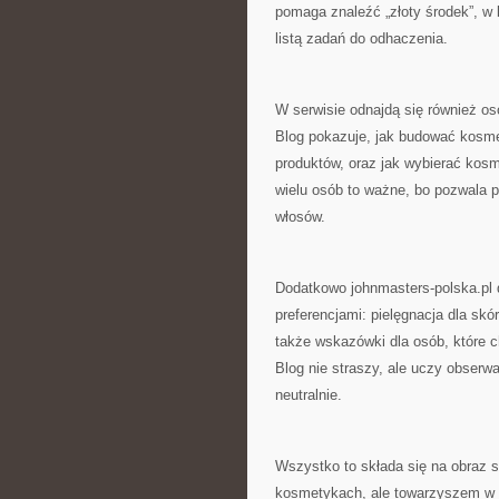
pomaga znaleźć „złoty środek”, w 
listą zadań do odhaczenia.
W serwisie odnajdą się również o
Blog pokazuje, jak budować kosme
produktów, oraz jak wybierać kosme
wielu osób to ważne, bo pozwala 
włosów.
Dodatkowo johnmasters-polska.pl 
preferencjami: pielęgnacja dla skó
także wskazówki dla osób, które c
Blog nie straszy, ale uczy obserwa
neutralnie.
Wszystko to składa się na obraz se
kosmetykach, ale towarzyszem w św