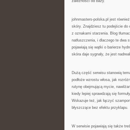
zależności od bazy.
johnmasters-polska.pl jest również
skóry. Znajdziesz tu podejście do 
z oznakami starzenia. Blog tłuma
natłuszczenia, i dlaczego te dwa 
pojawiają się wątki o barierze hyd
skóra daje sygnały, że jest nadre
Dużą część serwisu stanowią temat
podłoże wzrostu włosa, jak rozró
rutynę obejmującą mycie, nawilżan
kiedy lepiej sprawdzają się formuł
Wskazuje też, jak łączyć szampo
błyszczące bez efektu przyklapu.
W serwisie pojawiają się także treś