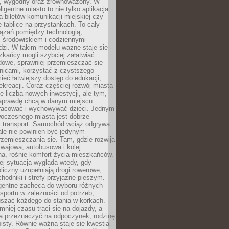
, wygodny oraz zrównoważony. W
ligentne miasto to nie tylko aplikacja
 biletów komunikacji miejskiej czy
e tablice na przystankach. To cały
ązań pomiędzy technologią,
, środowiskiem i codziennymi
dzi. W takim modelu ważne staje się
zkańcy mogli szybciej załatwiać
dowe, sprawniej przemieszczać się
nicami, korzystać z czystszego
mieć łatwiejszy dostęp do edukacji,
rekreacji. Coraz częściej rozwój miasta
ie liczbą nowych inwestycji, ale tym,
naprawdę chcą w danym miejscu
racować i wychowywać dzieci. Jednym
woczesnego miasta jest dobrze
 transport. Samochód wciąż odgrywa
ale nie powinien być jedynym
zemieszczania się. Tam, gdzie rozwija
mwajowa, autobusowa i kolej
a, rośnie komfort życia mieszkańców.
ej sytuacja wygląda wtedy, gdy
bliczny uzupełniają drogi rowerowe,
hodniki i strefy przyjazne pieszym.
igentne zachęca do wyboru różnych
sportu w zależności od potrzeb,
szać każdego do stania w korkach.
mniej czasu traci się na dojazdy, a
a przeznaczyć na odpoczynek, rodzinę
bisty. Równie ważna staje się kwestia