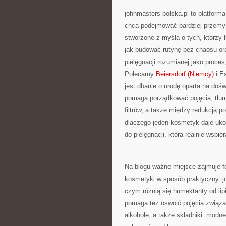
johnmasters-polska.pl to platforma
chcą podejmować bardziej przemyś
stworzone z myślą o tych, którzy lu
jak budować rutynę bez chaosu or
pielęgnacji rozumianej jako proces
Polecamy
Beiersdorf (Niemcy)
i E
jest dbanie o urodę oparta na dośw
pomaga porządkować pojęcia, tł
filtrów, a także między redukcją p
dlaczego jeden kosmetyk daje ukoj
do pielęgnacji, która realnie wspie
Na blogu ważne miejsce zajmuje f
kosmetyki w sposób praktyczny. jo
czym różnią się humektanty od li
pomaga też oswoić pojęcia związ
alkohole, a także składniki „modne