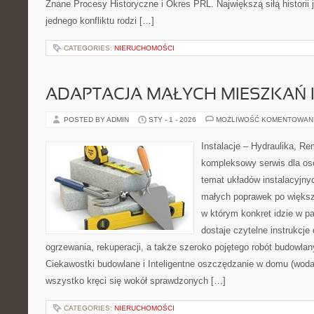
Znane Procesy Historyczne i Okres PRL. Największą siłą historii 
jednego konfliktu rodzi […]
CATEGORIES:
NIERUCHOMOŚCI
ADAPTACJA MAŁYCH MIESZKAŃ 
POSTED BY ADMIN
STY - 1 - 2026
MOŻLIWOŚĆ KOMENTOWAN
Instalacje – Hydraulika, R
kompleksowy serwis dla os
temat układów instalacyjny
małych poprawek po większ
w którym konkret idzie w pa
dostaje czytelne instrukcj
ogrzewania, rekuperacji, a także szeroko pojętego robót budowlan
Ciekawostki budowlane i Inteligentne oszczędzanie w domu (woda, 
wszystko kręci się wokół sprawdzonych […]
CATEGORIES:
NIERUCHOMOŚCI