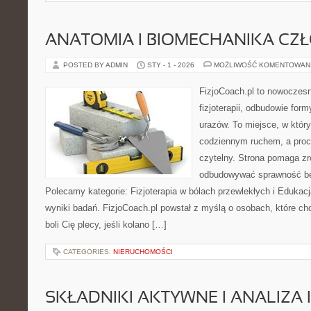
ANATOMIA I BIOMECHANIKA CZ
POSTED BY ADMIN
STY - 1 - 2026
MOŻLIWOŚĆ KOMENTOWAN
FizjoCoach.pl to nowoczes
fizjoterapii, odbudowie for
urazów. To miejsce, w któr
codziennym ruchem, a proce
czytelny. Strona pomaga zro
odbudowywać sprawność be
Polecamy kategorie: Fizjoterapia w bólach przewlekłych i Edukacj
wyniki badań. FizjoCoach.pl powstał z myślą o osobach, które chc
boli Cię plecy, jeśli kolano […]
CATEGORIES:
NIERUCHOMOŚCI
SKŁADNIKI AKTYWNE I ANALIZA 