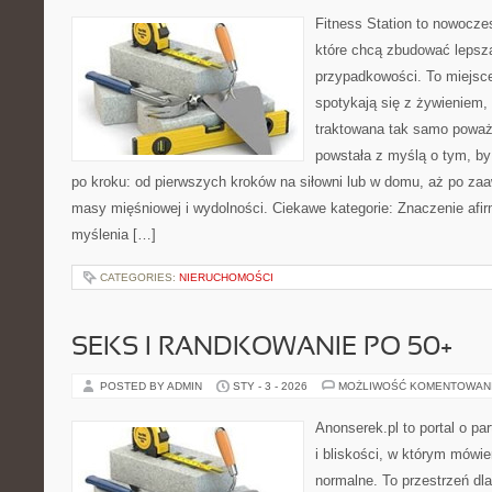
Fitness Station to nowocze
które chcą zbudować lepsz
przypadkowości. To miejsce
spotykają się z żywieniem, 
traktowana tak samo poważn
powstała z myślą o tym, by
po kroku: od pierwszych kroków na siłowni lub w domu, aż po za
masy mięśniowej i wydolności. Ciekawe kategorie: Znaczenie afir
myślenia […]
CATEGORIES:
NIERUCHOMOŚCI
SEKS I RANDKOWANIE PO 50+
POSTED BY ADMIN
STY - 3 - 2026
MOŻLIWOŚĆ KOMENTOWAN
Anonserek.pl to portal o pa
i bliskości, w którym mówie
normalne. To przestrzeń dl