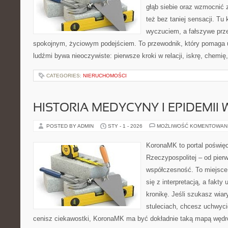
głąb siebie oraz wzmocnić 
też bez taniej sensacji. Tu 
wyczuciem, a fałszywe prz
spokojnym, życiowym podejściem. To przewodnik, który pomaga 
ludźmi bywa nieoczywiste: pierwsze kroki w relacji, iskrę, chemię,
CATEGORIES:
NIERUCHOMOŚCI
HISTORIA MEDYCYNY I EPIDEMII
POSTED BY ADMIN
STY - 1 - 2026
MOŻLIWOŚĆ KOMENTOWAN
KoronaMK to portal poświę
Rzeczypospolitej – od pie
współczesność. To miejsce,
się z interpretacją, a fakty
kronikę. Jeśli szukasz wia
stuleciach, chcesz uchwyci
cenisz ciekawostki, KoronaMK ma być dokładnie taką mapą wędró