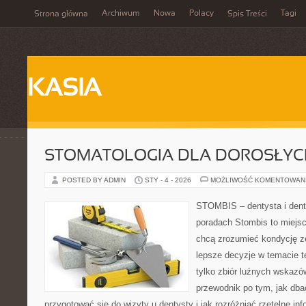
Archiwum
Nowa
Polacy
Tagi
Strona główna
Spis Treści
KASIA
STOMATOLOGIA DLA DOROSŁYCH
POSTED BY ADMIN
STY - 4 - 2026
MOŻLIWOŚĆ KOMENTOWAN
STOMBIS – dentysta i dent
poradach Stombis to miejsc
chcą zrozumieć kondycję z
lepsze decyzje w temacie te
tylko zbiór luźnych wskazó
przewodnik po tym, jak dba
przygotować się do wizyty u dentysty i jak rozróżniać rzetelne in