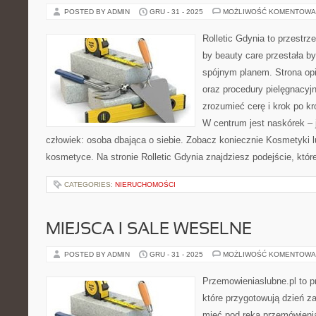
POSTED BY ADMIN
GRU - 31 - 2025
MOŻLIWOŚĆ KOMENTOWA
Rolletic Gdynia to przestrz
by beauty care przestała by
spójnym planem. Strona opi
oraz procedury pielęgnacyj
zrozumieć cerę i krok po kr
W centrum jest naskórek – 
człowiek: osoba dbająca o siebie. Zobacz koniecznie Kosmetyki 
kosmetyce. Na stronie Rolletic Gdynia znajdziesz podejście, któr
CATEGORIES:
NIERUCHOMOŚCI
MIEJSCA I SALE WESELNE
POSTED BY ADMIN
GRU - 31 - 2025
MOŻLIWOŚĆ KOMENTOWA
Przemowieniaslubne.pl to p
które przygotowują dzień za
mieć pod ręką przemówienia