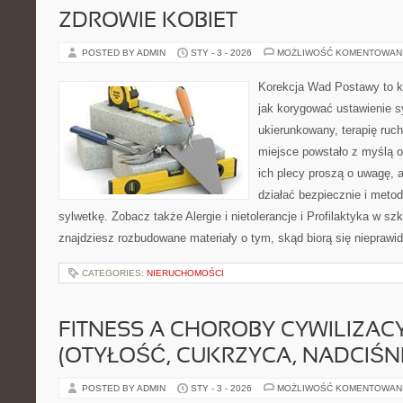
ZDROWIE KOBIET
POSTED BY ADMIN
STY - 3 - 2026
MOŻLIWOŚĆ KOMENTOWAN
Korekcja Wad Postawy to k
jak korygować ustawienie s
ukierunkowany, terapię ruch
miejsce powstało z myślą o
ich plecy proszą o uwagę, a
działać bezpiecznie i met
sylwetkę. Zobacz także Alergie i nietolerancje i Profilaktyka w szk
znajdziesz rozbudowane materiały o tym, skąd biorą się nieprawi
CATEGORIES:
NIERUCHOMOŚCI
FITNESS A CHOROBY CYWILIZAC
(OTYŁOŚĆ, CUKRZYCA, NADCIŚNI
POSTED BY ADMIN
STY - 3 - 2026
MOŻLIWOŚĆ KOMENTOWAN