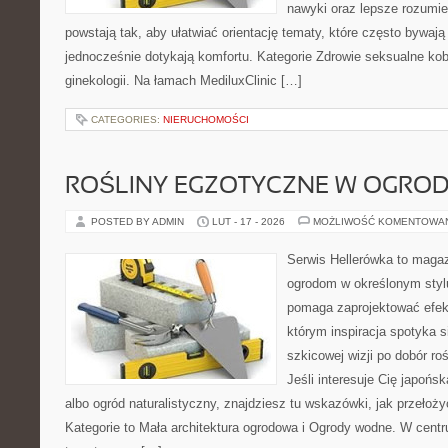
nawyki oraz lepsze rozumie
powstają tak, aby ułatwiać orientację tematy, które często bywaj
jednocześnie dotykają komfortu. Kategorie Zdrowie seksualne kobi
ginekologii. Na łamach MediluxClinic […]
CATEGORIES:
NIERUCHOMOŚCI
ROŚLINY EGZOTYCZNE W OGROD
POSTED BY ADMIN
LUT - 17 - 2026
MOŻLIWOŚĆ KOMENTOWA
Serwis Hellerówka to maga
ogrodom w określonym styl
pomaga zaprojektować efek
którym inspiracja spotyka s
szkicowej wizji po dobór roś
Jeśli interesuje Cię japońs
albo ogród naturalistyczny, znajdziesz tu wskazówki, jak przełożyć
Kategorie to Mała architektura ogrodowa i Ogrody wodne. W cent