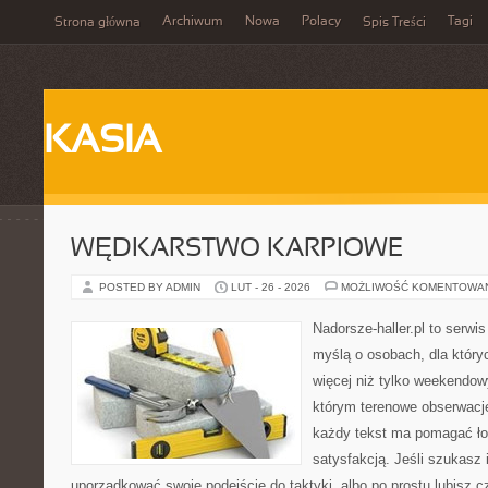
Archiwum
Nowa
Polacy
Tagi
Strona główna
Spis Treści
KASIA
WĘDKARSTWO KARPIOWE
POSTED BY ADMIN
LUT - 26 - 2026
MOŻLIWOŚĆ KOMENTOWA
Nadorsze-haller.pl to serwi
myślą o osobach, dla który
więcej niż tylko weekendo
którym terenowe obserwacje
każdy tekst ma pomagać łow
satysfakcją. Jeśli szukasz 
uporządkować swoje podejście do taktyki, albo po prostu lubisz c