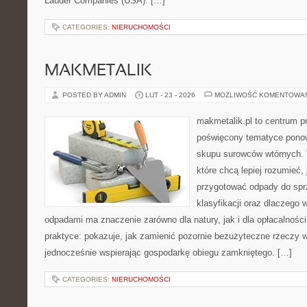
Lauder Companies (USA). […]
CATEGORIES:
NIERUCHOMOŚCI
MAKMETALIK
POSTED BY ADMIN
LUT - 23 - 2026
MOŻLIWOŚĆ KOMENTOWA
makmetalik.pl to centrum 
poświęcony tematyce pono
skupu surowców wtórnych. T
które chcą lepiej rozumieć, 
przygotować odpady do sprz
klasyfikacji oraz dlaczego
odpadami ma znaczenie zarówno dla natury, jak i dla opłacalności
praktyce: pokazuje, jak zamienić pozornie bezużyteczne rzeczy w
jednocześnie wspierając gospodarkę obiegu zamkniętego. […]
CATEGORIES:
NIERUCHOMOŚCI