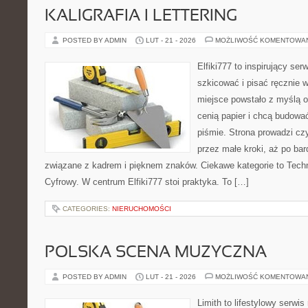
KALIGRAFIA I LETTERING
POSTED BY ADMIN
LUT - 21 - 2026
MOŻLIWOŚĆ KOMENTOWA
Elfiki777 to inspirujący ser
szkicować i pisać ręcznie 
miejsce powstało z myślą o 
cenią papier i chcą budowa
piśmie. Strona prowadzi czy
przez małe kroki, aż po ba
związane z kadrem i pięknem znaków. Ciekawe kategorie to Techn
Cyfrowy. W centrum Elfiki777 stoi praktyka. To […]
CATEGORIES:
NIERUCHOMOŚCI
POLSKA SCENA MUZYCZNA
POSTED BY ADMIN
LUT - 21 - 2026
MOŻLIWOŚĆ KOMENTOWA
Limith to lifestylowy serwi