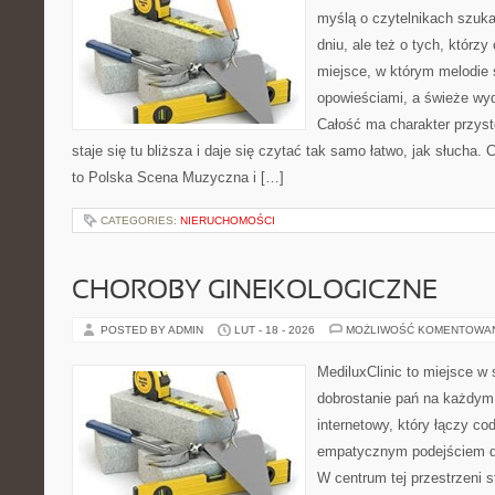
myślą o czytelnikach szuk
dniu, ale też o tych, którz
miejsce, w którym melodie 
opowieściami, a świeże wyd
Całość ma charakter przys
staje się tu bliższa i daje się czytać tak samo łatwo, jak słucha. 
to Polska Scena Muzyczna i […]
CATEGORIES:
NIERUCHOMOŚCI
CHOROBY GINEKOLOGICZNE
POSTED BY ADMIN
LUT - 18 - 2026
MOŻLIWOŚĆ KOMENTOWA
MediluxClinic to miejsce w 
dobrostanie pań na każdym e
internetowy, który łączy c
empatycznym podejściem d
W centrum tej przestrzeni s