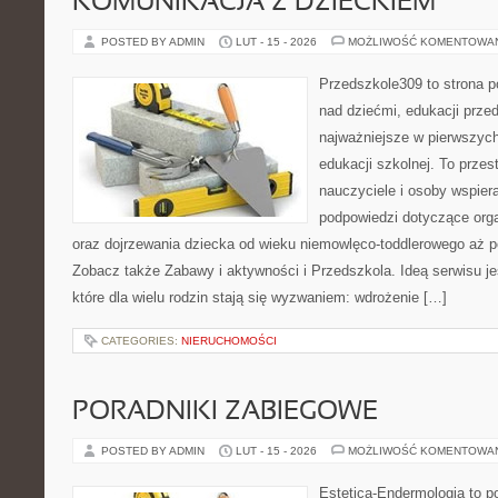
KOMUNIKACJA Z DZIECKIEM
POSTED BY ADMIN
LUT - 15 - 2026
MOŻLIWOŚĆ KOMENTOWA
Przedszkole309 to strona 
nad dziećmi, edukacji prze
najważniejsze w pierwszych
edukacji szkolnej. To przes
nauczyciele i osoby wspier
podpowiedzi dotyczące org
oraz dojrzewania dziecka od wieku niemowlęco-toddlerowego aż po
Zobacz także Zabawy i aktywności i Przedszkola. Ideą serwisu j
które dla wielu rodzin stają się wyzwaniem: wdrożenie […]
CATEGORIES:
NIERUCHOMOŚCI
PORADNIKI ZABIEGOWE
POSTED BY ADMIN
LUT - 15 - 2026
MOŻLIWOŚĆ KOMENTOWA
Estetica-Endermologia to p