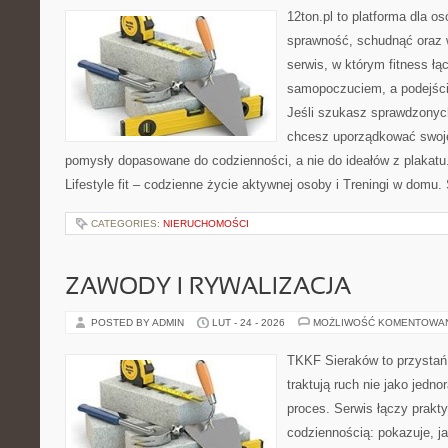
12ton.pl to platforma dla o
sprawność, schudnąć oraz w
serwis, w którym fitness łą
samopoczuciem, a podejście
Jeśli szukasz sprawdzonych
chcesz uporządkować swoje 
pomysły dopasowane do codzienności, a nie do ideałów z plakatu.
Lifestyle fit – codzienne życie aktywnej osoby i Treningi w domu
CATEGORIES:
NIERUCHOMOŚCI
ZAWODY I RYWALIZACJA
POSTED BY ADMIN
LUT - 24 - 2026
MOŻLIWOŚĆ KOMENTOWA
TKKF Sieraków to przystań i
traktują ruch nie jako jedno
proces. Serwis łączy prakt
codziennością: pokazuje, 