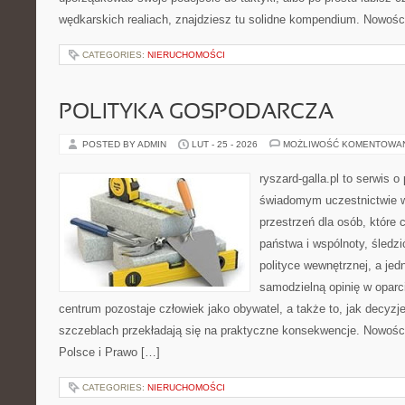
wędkarskich realiach, znajdziesz tu solidne kompendium. Nowości
CATEGORIES:
NIERUCHOMOŚCI
POLITYKA GOSPODARCZA
POSTED BY ADMIN
LUT - 25 - 2026
MOŻLIWOŚĆ KOMENTOWA
ryszard-galla.pl to serwis o 
świadomym uczestnictwie w
przestrzeń dla osób, któr
państwa i wspólnoty, śledz
polityce wewnętrznej, a je
samodzielną opinię w oparci
centrum pozostaje człowiek jako obywatel, a także to, jak decy
szczeblach przekładają się na praktyczne konsekwencje. Nowości
Polsce i Prawo […]
CATEGORIES:
NIERUCHOMOŚCI