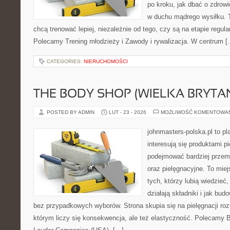
po kroku, jak dbać o zdrowi
w duchu mądrego wysiłku. T
chcą trenować lepiej, niezależnie od tego, czy są na etapie regula
Polecamy Trening młodzieży i Zawody i rywalizacja. W centrum [
CATEGORIES:
NIERUCHOMOŚCI
THE BODY SHOP (WIELKA BRYTAN
POSTED BY ADMIN
LUT - 23 - 2026
MOŻLIWOŚĆ KOMENTOWA
johnmasters-polska.pl to pl
interesują się produktami p
podejmować bardziej prze
oraz pielęgnacyjne. To mie
tych, którzy lubią wiedzieć,
działają składniki i jak bu
bez przypadkowych wyborów. Strona skupia się na pielęgnacji roz
którym liczy się konsekwencja, ale też elastyczność. Polecamy B