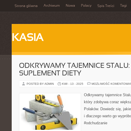
Archiwum
Nowa
Polacy
Tagi
Strona główna
Spis Treści
KASIA
ODKRYWAMY TAJEMNICE STALU:
SUPLEMENT DIETY
POSTED BY ADMIN
KWI - 13 - 2025
MOŻLIWOŚĆ KOMENTOWA
Odkrywamy tajemnice Stalu:
który zdobywa coraz więks
Polaków. Dowiedz się, jaki
i dlaczego warto go wypró
#odchudzanie