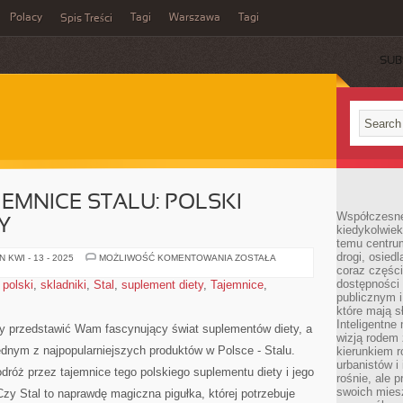
Polacy
Tagi
Warszawa
Tagi
Spis Treści
SUB
MNICE STALU: POLSKI
Współczesne 
Y
kiedykolwiek
temu centru
drogi, osiedl
ODKRYWAMY
 KWI - 13 - 2025
MOŻLIWOŚĆ KOMENTOWANIA
ZOSTAŁA
TAJEMNICE
coraz części
STALU:
dostępności u
,
polski
,
skladniki
,
Stal
,
suplement diety
,
Tajemnice
,
POLSKI
publicznym i
SUPLEMENT
DIETY
które mają 
Inteligentne 
my przedstawić Wam fascynujący świat suplementów diety, a
wizją rodem 
jednym z najpopularniejszych produktów ⁤w Polsce ‍- Stalu.
kierunkiem r
urbanistów i
róż ​przez tajemnice tego polskiego ​suplementu⁤ diety i ‍jego
rośnie, ale 
swoich mies
Czy Stal to⁣ naprawdę magiczna pigułka, której potrzebuje