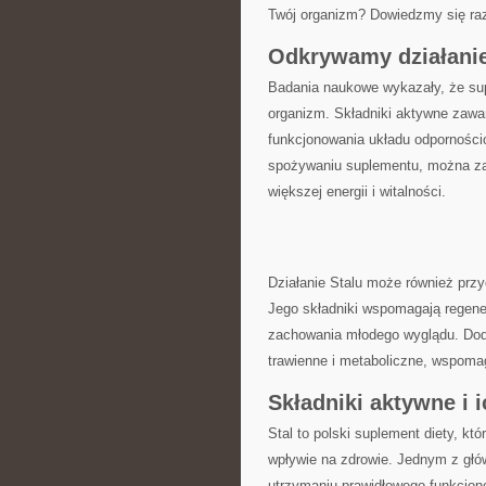
Twój organizm? Dowiedzmy⁣ się ra
Odkrywamy działanie
Badania naukowe wykazały, że sup
organizm. Składniki aktywne zawart
funkcjonowania układu odpornościo
spożywaniu suplementu, można za
‍większej energii i witalności.
Działanie Stalu może również przyc
Jego ⁣składniki wspomagają regen
zachowania młodego wyglądu. Doda
trawienne i metaboliczne, wspomag
Składniki aktywne i 
Stal to ‌polski​ suplement diety, 
wpływie na zdrowie. Jednym z głów
utrzymaniu prawidłowego funkcjon