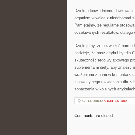
Dzięki odpowiedniemu dawkowaniu
organizm w walce z niedoborami 
Pamiętajmy, że regularne stosowa
oczekiwanych ‌rezultatów, dlatego 
Dziękujemy, że ‍pozwoliłeś nam od
nadzieję, że nasz artykuł był dla Cie
skuteczność tego wyjątkowego pr
suplementami diety, aby znaleźć na
wrażeniami z nami w komentarzach
innowacyjnego rozwiązania dla zdr
zobaczenia w kolejnych artykułach
CATEGORIES:
ARCHITEKTURA
Comments are closed.