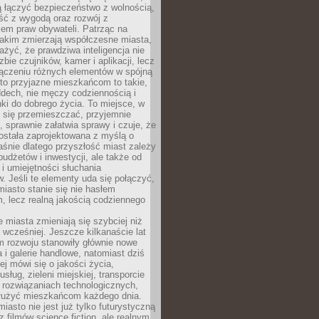
ią łączyć bezpieczeństwo z wolnością,
ć z wygodą oraz rozwój z
em praw obywateli. Patrząc na
jakim zmierzają współczesne miasta,
yć, że prawdziwa inteligencja nie
zbie czujników, kamer i aplikacji, lecz
ączeniu różnych elementów w spójną
to przyjazne mieszkańcom to takie,
ddech, nie męczy codziennością i
ki do dobrego życia. To miejsce, w
 się przemieszczać, przyjemnie
 sprawnie załatwia sprawy i czuje, że
ostała zaprojektowana z myślą o
aśnie dlatego przyszłość miast zależy
budżetów i inwestycji, ale także od
 i umiejętności słuchania
 Jeśli te elementy uda się połączyć,
 miasto stanie się nie hasłem
, lecz realną jakością codziennego
miasta zmieniają się szybciej niż
 wcześniej. Jeszcze kilkanaście lat
m rozwoju stanowiły głównie nowe
a i galerie handlowe, natomiast dziś
ej mówi się o jakości życia,
sług, zieleni miejskiej, transporcie
 rozwiązaniach technologicznych,
służyć mieszkańcom każdego dnia.
miasto nie jest już tylko futurystyczną
z filmów science fiction, ale realnym