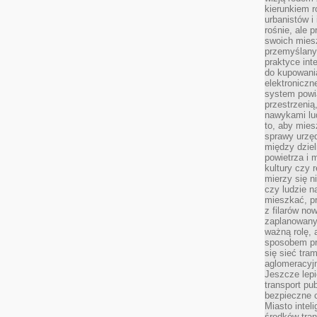
kierunkiem r
urbanistów i
rośnie, ale 
swoich mies
przemyślany
praktyce inte
do kupowania
elektroniczn
system powi
przestrzenią
nawykami lu
to, aby mies
sprawy urzę
między dziel
powietrza i 
kultury czy 
mierzy się n
czy ludzie 
mieszkać, p
z filarów no
zaplanowany
ważną rolę, 
sposobem pr
się sieć tra
aglomeracyjn
Jeszcze lepi
transport pu
bezpieczne c
Miasto intel
środków tran