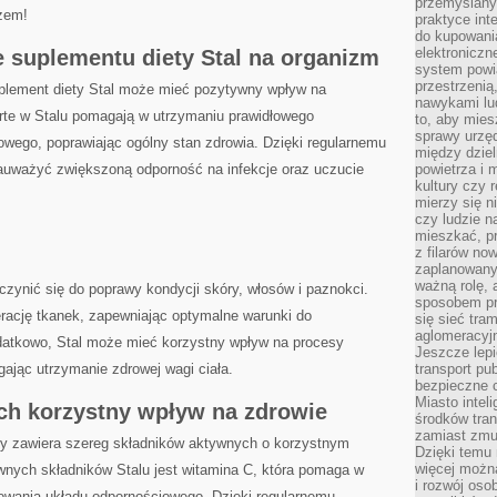
przemyślany
zem!
praktyce inte
do kupowania
elektroniczn
 suplementu diety Stal na organizm
system powi
przestrzenią
lement diety Stal może mieć pozytywny wpływ ⁢na
nawykami lu
e w​ Stalu pomagają ‍w ​utrzymaniu prawidłowego⁣
to, aby mies
sprawy urzę
wego, ‍poprawiając ogólny stan zdrowia. ‌Dzięki regularnemu
między dziel
uważyć zwiększoną odporność ⁤na infekcje oraz uczucie
powietrza i 
kultury czy 
mierzy się n
czy ludzie 
mieszkać, p
z filarów no
zaplanowany
ważną rolę, 
zynić‌ się do poprawy kondycji​ skóry, włosów i paznokci.
sposobem pr
erację tkanek, zapewniając optymalne warunki do
się sieć tra
aglomeracyjn
tkowo, Stal może⁤ mieć korzystny wpływ na ⁢procesy
Jeszcze lepi
ając utrzymanie zdrowej wagi ciała.
transport pu
bezpieczne c
Miasto intel
ich korzystny wpływ na zdrowie
środków tran
zamiast zmu
który zawiera szereg ‍składników aktywnych o korzystnym
Dzięki temu 
więcej możn
nych składników Stalu jest witamina C, która⁢ pomaga w
i rozwój oso
owania⁣ układu odpornościowego. Dzięki regularnemu