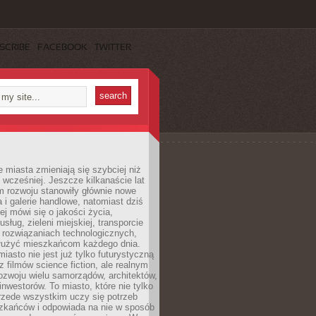
SCRIBE
FACEBOOK
TWITTER
miasta zmieniają się szybciej niż
 wcześniej. Jeszcze kilkanaście lat
m rozwoju stanowiły głównie nowe
a i galerie handlowe, natomiast dziś
ej mówi się o jakości życia,
sług, zieleni miejskiej, transporcie
 rozwiązaniach technologicznych,
służyć mieszkańcom każdego dnia.
miasto nie jest już tylko futurystyczną
z filmów science fiction, ale realnym
ozwoju wielu samorządów, architektów,
 inwestorów. To miasto, które nie tylko
przede wszystkim uczy się potrzeb
zkańców i odpowiada na nie w sposób