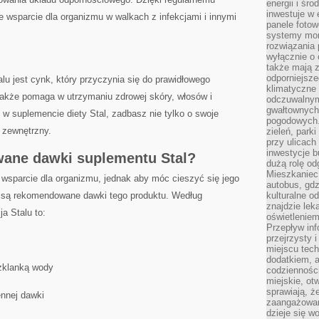
energii i śr
inwestuje w 
e wsparcie dla organizmu ​w walkach z infekcjami i innymi
panele fotow
systemy moni
rozwiązania 
wyłącznie o
także mają z
odporniejsz
lu jest cynk, który przyczynia się do prawidłowego
klimatyczne 
akże ⁤pomaga w utrzymaniu zdrowej skóry, włosów i
odczuwalnym
gwałtownych
 w suplemencie diety Stal, zadbasz nie tylko o swoje
pogodowych.
d zewnętrzny.
zieleń, park
przy ulicach
inwestycje 
ane dawki suplementu Stal?
dużą rolę od
Mieszkaniec 
 wsparcie dla organizmu, jednak aby móc​ cieszyć się jego
autobus, gd
ie ‌są rekomendowane⁣ dawki tego produktu. Według⁤
kulturalne o
znajdzie lek
a Stalu ⁣to:
oświetlenie
Przepływ inf
przejrzysty 
miejscu tec
dodatkiem, 
szklanką wody
codzienności
miejskie, ot
sprawiają, ż
ennej dawki
zaangażowani
dzieje się w