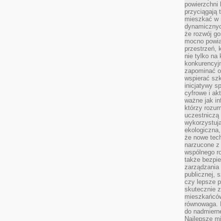
powierzchni 
przyciągają 
mieszkać w 
dynamicznych
że rozwój go
mocno powią
przestrzeń, 
nie tylko na
konkurencyj
zapominać o 
wspierać szko
inicjatywy 
cyfrowe i ak
ważne jak in
którzy rozum
uczestniczą 
wykorzystuj
ekologiczna,
że nowe tech
narzucone z 
wspólnego r
także bezpie
zarządzania 
publicznej, 
czy lepsze p
skutecznie 
mieszkańców.
równowaga. 
do nadmierne
Najlepsze mi