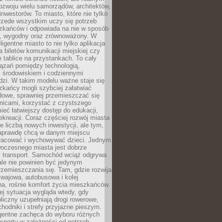
ozwoju wielu samorządów, architektów,
 inwestorów. To miasto, które nie tylko
przede wszystkim uczy się potrzeb
zkańców i odpowiada na nie w sposób
, wygodny oraz zrównoważony. W
ligentne miasto to nie tylko aplikacja
 biletów komunikacji miejskiej czy
e tablice na przystankach. To cały
ązań pomiędzy technologią,
, środowiskiem i codziennymi
dzi. W takim modelu ważne staje się
zkańcy mogli szybciej załatwiać
dowe, sprawniej przemieszczać się
nicami, korzystać z czystszego
mieć łatwiejszy dostęp do edukacji,
rekreacji. Coraz częściej rozwój miasta
ie liczbą nowych inwestycji, ale tym,
naprawdę chcą w danym miejscu
racować i wychowywać dzieci. Jednym
woczesnego miasta jest dobrze
 transport. Samochód wciąż odgrywa
ale nie powinien być jedynym
zemieszczania się. Tam, gdzie rozwija
mwajowa, autobusowa i kolej
a, rośnie komfort życia mieszkańców.
ej sytuacja wygląda wtedy, gdy
bliczny uzupełniają drogi rowerowe,
hodniki i strefy przyjazne pieszym.
igentne zachęca do wyboru różnych
sportu w zależności od potrzeb,