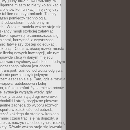
, wygodny oraz zrównoważony. W
ligentne miasto to nie tylko aplikacja
 biletów komunikacji miejskiej czy
e tablice na przystankach. To cały
ązań pomiędzy technologią,
, środowiskiem i codziennymi
dzi. W takim modelu ważne staje się
zkańcy mogli szybciej załatwiać
dowe, sprawniej przemieszczać się
nicami, korzystać z czystszego
mieć łatwiejszy dostęp do edukacji,
rekreacji. Coraz częściej rozwój miasta
ie liczbą nowych inwestycji, ale tym,
naprawdę chcą w danym miejscu
racować i wychowywać dzieci. Jednym
woczesnego miasta jest dobrze
 transport. Samochód wciąż odgrywa
ale nie powinien być jedynym
zemieszczania się. Tam, gdzie rozwija
mwajowa, autobusowa i kolej
a, rośnie komfort życia mieszkańców.
ej sytuacja wygląda wtedy, gdy
bliczny uzupełniają drogi rowerowe,
hodniki i strefy przyjazne pieszym.
igentne zachęca do wyboru różnych
sportu w zależności od potrzeb,
szać każdego do stania w korkach.
mniej czasu traci się na dojazdy, a
a przeznaczyć na odpoczynek, rodzinę
bisty. Równie ważna staje się kwestia