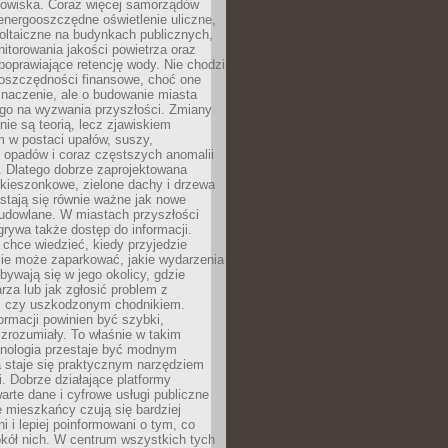
odowiska. Coraz więcej samorządów
energooszczędne oświetlenie uliczne,
oltaiczne na budynkach publicznych,
torowania jakości powietrza oraz
poprawiające retencję wody. Nie chodzi
 oszczędności finansowe, choć one
naczenie, ale o budowanie miasta
ego na wyzwania przyszłości. Zmiany
nie są teorią, lecz zjawiskiem
 w postaci upałów, suszy,
 opadów i coraz częstszych anomalii
 Dlatego dobrze zaprojektowana
i kieszonkowe, zielone dachy i drzewa
 stają się równie ważne jak nowe
budowlane. W miastach przyszłości
grywa także dostęp do informacji.
chce wiedzieć, kiedy przyjedzie
zie może zaparkować, jakie wydarzenia
dbywają się w jego okolicy, gdzie
arza lub jak zgłosić problem z
m czy uszkodzonym chodnikiem.
ormacji powinien być szybki,
i zrozumiały. To właśnie w takim
hnologia przestaje być modnym
a staje się praktycznym narzędziem
. Dobrze działające platformy
warte dane i cyfrowe usługi publiczne
e mieszkańcy czują się bardziej
 i lepiej poinformowani o tym, co
okół nich. W centrum wszystkich tych