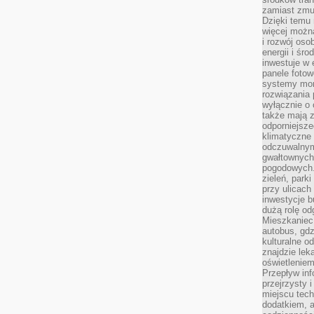
zamiast zmu
Dzięki temu 
więcej możn
i rozwój oso
energii i śr
inwestuje w 
panele fotow
systemy moni
rozwiązania 
wyłącznie o
także mają z
odporniejsz
klimatyczne 
odczuwalnym
gwałtownych
pogodowych.
zieleń, park
przy ulicach
inwestycje 
dużą rolę od
Mieszkaniec 
autobus, gd
kulturalne o
znajdzie lek
oświetlenie
Przepływ inf
przejrzysty 
miejscu tec
dodatkiem, 