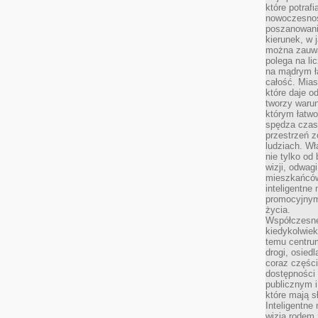
które potraf
nowoczesnoś
poszanowani
kierunek, w 
można zauważ
polega na lic
na mądrym ł
całość. Mias
które daje o
tworzy warun
którym łatwo
spędza czas,
przestrzeń z
ludziach. Wł
nie tylko od 
wizji, odwagi
mieszkańców.
inteligentne
promocyjnym
życia.
Współczesne 
kiedykolwiek
temu centru
drogi, osiedl
coraz części
dostępności u
publicznym i
które mają 
Inteligentne 
wizją rodem 