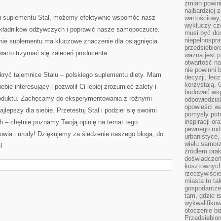
zmian powin
najbardziej
 suplementu Stal,⁢ możemy efektywnie wspomóc nasz
wartościowy,
wykluczy cz
składników odżywczych i poprawić nasze samopoczucie.
musi być dos
niepełnospra
nie suplementu ma kluczowe znaczenie dla osiągnięcia
przedsiębior
warto trzymać ​się zaleceń producenta.
ważna jest p
otwartość n
nie powinni 
kryć tajemnice Stalu – polskiego suplementu⁣ diety. Mam
decyzji, lec
korzystają. 
bie interesujący i pozwolił Ci⁤ lepiej‍ zrozumieć⁤ zalety⁢ i
budować wspó
oduktu. Zachęcamy do eksperymentowania z ⁤różnymi
odpowiedzial
opowieści w
jlepszy dla siebie. Przetestuj Stal i podziel się swoimi
pomysły potr
inspiracji o
 – chętnie poznamy Twoją opinię na temat ⁣tego
pewnego ro
owia i urody! Dziękujemy ‍za śledzenie naszego bloga, do
urbanistyce,
wielu samor
!
źródłem pra
doświadczeń
kosztownych 
rzeczywiści
miasta to ta
gospodarczeg
tam, gdzie is
wykwalifiko
otoczenie bi
Przedsiębior