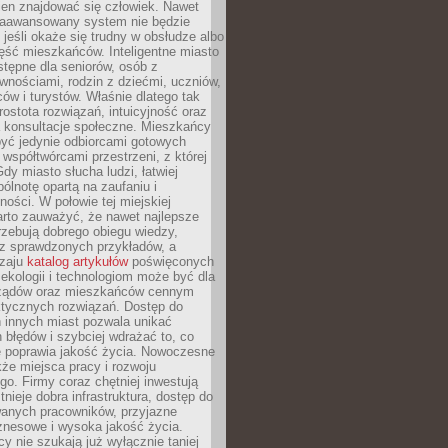
ien znajdować się człowiek. Nawet
 zaawansowany system nie będzie
 jeśli okaże się trudny w obsłudze albo
ęść mieszkańców. Inteligentne miasto
tępne dla seniorów, osób z
wnościami, rodzin z dziećmi, uczniów,
ców i turystów. Właśnie dlatego tak
rostota rozwiązań, intuicyjność oraz
a konsultacje społeczne. Mieszkańcy
być jedynie odbiorcami gotowych
z współtwórcami przestrzeni, z której
Gdy miasto słucha ludzi, łatwiej
lnotę opartą na zaufaniu i
ności. W połowie tej miejskiej
arto zauważyć, że nawet najlepsze
zebują dobrego obiegu wiedzy,
raz sprawdzonych przykładów, a
dzaju
katalog artykułów
poświęconych
 ekologii i technologiom może być dla
ządów oraz mieszkańców cennym
ktycznych rozwiązań. Dostęp do
 innych miast pozwala unikać
błędów i szybciej wdrażać to, co
e poprawia jakość życia. Nowoczesne
kże miejsca pracy i rozwoju
o. Firmy coraz chętniej inwestują
tnieje dobra infrastruktura, dostęp do
wanych pracowników, przyjazne
znesowe i wysoka jakość życia.
cy nie szukają już wyłącznie taniej