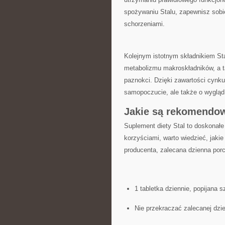
⁤spożywaniu Stalu, zapewnisz sobi
schorzeniami.
Kolejnym istotnym⁣ składnikiem Sta
metabolizmu makroskładników, a t
paznokci. Dzięki‌ zawartości cynku
samopoczucie, ‌ale także o ⁢wyglą
Jakie są rekomendow
Suplement diety‍ Stal to doskonałe
⁤korzyściami, warto ⁣wiedzieć, jak
producenta, zalecana ‍dzienna porcj
1 tabletka dziennie, popijana 
Nie przekraczać zalecanej dzi