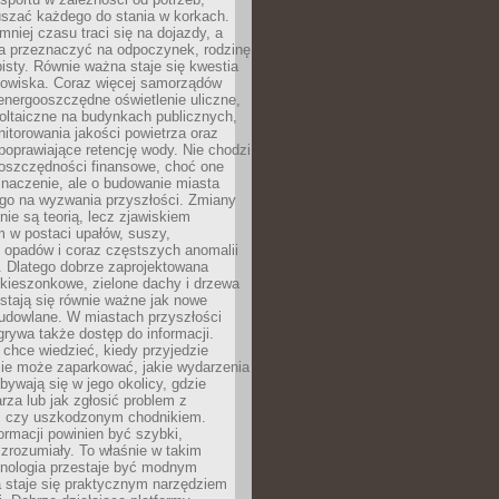
szać każdego do stania w korkach.
mniej czasu traci się na dojazdy, a
a przeznaczyć na odpoczynek, rodzinę
bisty. Równie ważna staje się kwestia
odowiska. Coraz więcej samorządów
energooszczędne oświetlenie uliczne,
oltaiczne na budynkach publicznych,
torowania jakości powietrza oraz
poprawiające retencję wody. Nie chodzi
 oszczędności finansowe, choć one
naczenie, ale o budowanie miasta
ego na wyzwania przyszłości. Zmiany
nie są teorią, lecz zjawiskiem
 w postaci upałów, suszy,
 opadów i coraz częstszych anomalii
 Dlatego dobrze zaprojektowana
i kieszonkowe, zielone dachy i drzewa
 stają się równie ważne jak nowe
budowlane. W miastach przyszłości
grywa także dostęp do informacji.
chce wiedzieć, kiedy przyjedzie
zie może zaparkować, jakie wydarzenia
dbywają się w jego okolicy, gdzie
arza lub jak zgłosić problem z
m czy uszkodzonym chodnikiem.
ormacji powinien być szybki,
i zrozumiały. To właśnie w takim
hnologia przestaje być modnym
a staje się praktycznym narzędziem