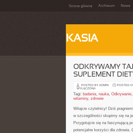
Archiwum
Nowa
Strona główna
KASIA
ODKRYWAMY TAJE
SUPLEMENT DIET
POSTED BY ADMIN
POSTED ON
WYŁĄCZONA
Tagi:
badania
,
nauka
,
Odkrywanie
witaminy
,
zdrowie
Witajcie czytelnicy! Dziś pragnie
w​ szczególności skupimy się⁣ na ⁣
Przygotujcie się na fascynującą pod
potencjalne korzyści dla zdrowia. 