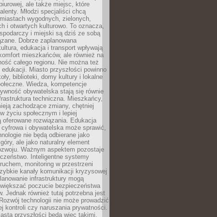
biurowej, ale także miejsc, które
talenty. Młodzi specjaliści chcą
miastach wygodnych, zielonych,
 i otwartych kulturowo. To oznacza,
spodarczy i miejski są dziś ze sobą
zane. Dobrze zaplanowana
kultura, edukacja i transport wpływają
 komfort mieszkańców, ale również na
ność całego regionu. Nie można też
edukacji. Miasto przyszłości powinno
ły, biblioteki, domy kultury i lokalne
społeczne. Wiedza, kompetencje
tywność obywatelska stają się równie
frastruktura techniczna. Mieszkańcy,
ieją zachodzące zmiany, chętniej
w życiu społecznym i lepiej
ą oferowane rozwiązania. Edukacja
 cyfrowa i obywatelska może sprawić,
nologie nie będą odbierane jako
góry, ale jako naturalny element
ozwoju. Ważnym aspektem pozostaje
czeństwo. Inteligentne systemy
ruchem, monitoring w przestrzeni
szybkie kanały komunikacji kryzysowej
lanowanie infrastruktury mogą
zwiększać poczucie bezpieczeństwa
 Jednak również tutaj potrzebna jest
Rozwój technologii nie może prowadzić
j kontroli czy naruszania prywatności.
asta przyszłości będą więc takimi,