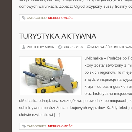
domowych warunkach. Zobacz: Ogród przyjazny suszy (rośliny od
CATEGORIES:
NIERUCHOMOŚCI
TURYSTYKA AKTYWNA
POSTED BY ADMIN
GRU - 6 - 2025
MOŻLIWOŚĆ KOMENTOWAN
uMichalika – Podróże po Po
który został stworzony z m
polskich regionów. To miej
znajdzie inspiracje na wyja
kraju – od pasm górskich p
oraz historyczne miejscowoś
uMichalika odnajdziesz szczegółowe przewodniki po miejscach, 
subiektywne spostrzeżenia z krajowych wyjazdów. Każdy tekst jes
ułatwić czytelnikowi […]
CATEGORIES:
NIERUCHOMOŚCI