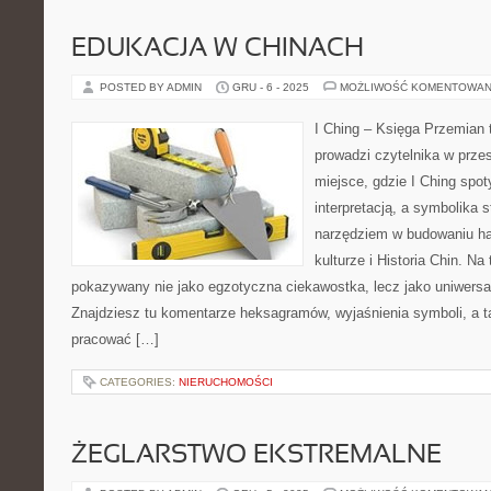
EDUKACJA W CHINACH
POSTED BY ADMIN
GRU - 6 - 2025
MOŻLIWOŚĆ KOMENTOWAN
I Ching – Księga Przemian t
prowadzi czytelnika w przest
miejsce, gdzie I Ching spo
interpretacją, a symbolika 
narzędziem w budowaniu ha
kulturze i Historia Chin. Na 
pokazywany nie jako egzotyczna ciekawostka, lecz jako uniwersa
Znajdziesz tu komentarze heksagramów, wyjaśnienia symboli, a t
pracować […]
CATEGORIES:
NIERUCHOMOŚCI
ŻEGLARSTWO EKSTREMALNE