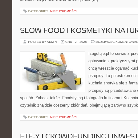
CATEGORIES:
NIERUCHOMOŚCI
SLOW FOOD I KOSMETYKI NATU
POSTED BY ADMIN
GRU - 2 - 2025
MOŻLIWOŚĆ KOMENTOWAN
Izagotuje.pl to serwis z prz
gotowania z praktycznymi p
chcą wreszcie ogarnąć kuch
przepisy. To przestrzeń on
kuchnia spotyka się z fanta
przepisy są przedstawiane 
sposób. Zobacz także: Foodstyling i fotografia kulinarna i Kuchnia 
czytelnik znajdzie obszerny zbiór dań, obejmującą zarówno szybk
CATEGORIES:
NIERUCHOMOŚCI
ETF-Y I CROWDFUNDING I INWE