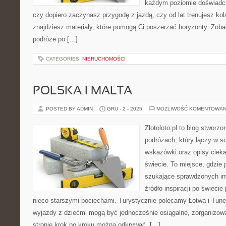
każdym poziomie doświadcz
czy dopiero zaczynasz przygodę z jazdą, czy od lat trenujesz kola
znajdziesz materiały, które pomogą Ci poszerzać horyzonty. Zob
podróże po […]
CATEGORIES:
NIERUCHOMOŚCI
POLSKA I MALTA
POSTED BY ADMIN
GRU - 2 - 2025
MOŻLIWOŚĆ KOMENTOWAN
Zlotoloto.pl to blog stworz
podróżach, który łączy w so
wskazówki oraz opisy ciek
świecie. To miejsce, gdzie
szukające sprawdzonych inf
źródło inspiracji po świeci
nieco starszymi pociechami. Turystycznie polecamy Łotwa i Tunezj
wyjazdy z dziećmi mogą być jednocześnie osiągalne, zorganizowa
stronie krok po kroku można odkrywać, […]