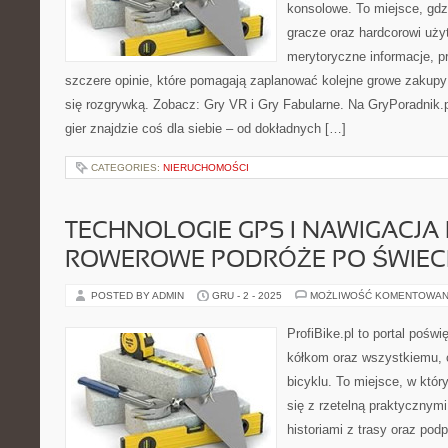
konsolowe. To miejsce, gd
gracze oraz hardcorowi uży
merytoryczne informacje, p
szczere opinie, które pomagają zaplanować kolejne growe zakupy 
się rozgrywką. Zobacz: Gry VR i Gry Fabularne. Na GryPoradnik.p
gier znajdzie coś dla siebie – od dokładnych […]
CATEGORIES:
NIERUCHOMOŚCI
TECHNOLOGIE GPS I NAWIGACJA
ROWEROWE PODRÓŻE PO ŚWIEC
POSTED BY ADMIN
GRU - 2 - 2025
MOŻLIWOŚĆ KOMENTOWAN
ProfiBike.pl to portal pośw
kółkom oraz wszystkiemu, c
bicyklu. To miejsce, w któ
się z rzetelną praktycznymi
historiami z trasy oraz pod