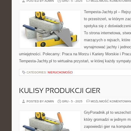
POSTED BY ADMIN
GRU - 5 - 2025
MOŻLIWOŚĆ KOMENTOWAN
Tempesta-Jachty.pl – Rejsy
to przestrzeń, w którym za
spotyka się z doświadczenie
To strona internetowa, stwo
marzących o rejsach, któr
wynajmować jachty i jednoc
umiejętności. Polecamy: Praca na Morzu i Kariery Morskie i Praca
Tempesta-Jachty.pl to wirtualna przystań, w której każdy sympat
CATEGORIES:
NIERUCHOMOŚCI
KULISY PRODUKCJI GIER
POSTED BY ADMIN
GRU - 5 - 2025
MOŻLIWOŚĆ KOMENTOWAN
GryPoradnik.pl to wszechs
który gromadzi w jednym mie
zapowiedzi gier na kompute