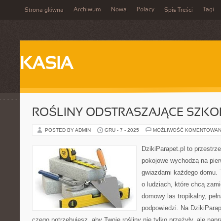
Archiwum
Nowa
Polacy
Tagi
Strona główna
Spis Treści
KASIA
ROŚLINY ODSTRASZAJĄCE SZKO
POSTED BY ADMIN
GRU - 7 - 2025
MOŻLIWOŚĆ KOMENTOWAN
DzikiParapet.pl to przestrz
pokojowe wychodzą na pierw
gwiazdami każdego domu. T
o ludziach, które chcą zami
domowy las tropikalny, pełn
podpowiedzi. Na DzikiParap
czego potrzebujesz, aby Twoje rośliny nie tylko przeżyły, ale napr