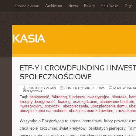
Archiwum
Nowa
Polacy
Tagi
Strona główna
Spis Treści
KASIA
ETF-Y I CROWDFUNDING I INWE
SPOŁECZNOŚCIOWE
POSTED BY ADMIN
POSTED ON GRU - 1 - 2025
MOŻLIWOŚĆ 
WYŁĄCZONA
Tagi:
bankowość
,
faktoring
,
fundusze inwestycyjne
,
hipoteka
,
kar
kredyty
,
księgowość
,
leasing
,
oszczędzanie
,
planowanie budżetu
inwestycyjny
,
pożyczki
,
ubezpieczenia
,
ubezpieczenie domu
,
ube
ubezpieczenie samochodu
,
ubezpieczenie zdrowotne
,
zarządzani
Wszystko o Pożyczkach to strona internetowa, który powstał z m
chcą lepiej zrozumieć świat kredytów i osobistych pieniędzy. To 
miejscu zebrano wiedzę na temat świadomego pożyczania, spłac