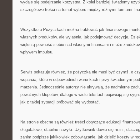
wydaje się podejrzanie korzystna. Z kolei bardziej świadomy użyt
szczegółowe treści na temat wyboru między różnymi formami fin
Wszystko o Pożyczkach można traktować jak finansowego mentora
własnych produktów, ale wyjaśnia, jak podejmować decyzje. Dzięk
większą pewność siebie nad własnymi finansami i może zredukow
wpływem impulsu.
Serwis pokazuje również, że pożyczka nie musi być czymś, o cz
wsparcia, które w odpowiednich warunkach i przy świadomym po
marzenia. Jednocześnie autorzy nie ukrywają, że nadmierne zad
poważnych kłopotów, dlatego w wielu tekstach pojawiają się sygn
jak z takiej sytuacji próbować się wydostać.
Na stronie obecne są również treści dotyczące edukacji finansowe
długofalowe, stabilne nawyki. Użytkownik dowie się m.in., dlacze
zanim podpisze jakikolwiek zobowiązanie, jak dzielić koszty w ro