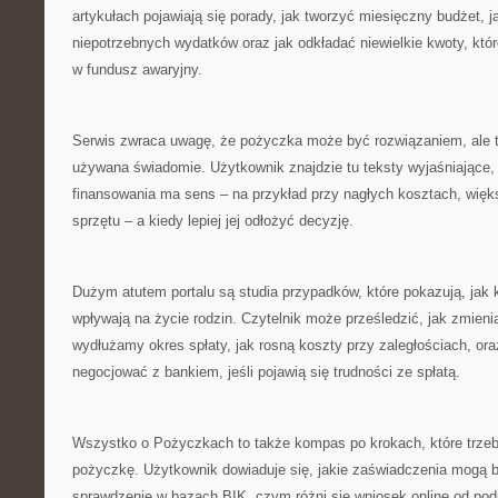
artykułach pojawiają się porady, jak tworzyć miesięczny budżet, 
niepotrzebnych wydatków oraz jak odkładać niewielkie kwoty, któ
w fundusz awaryjny.
Serwis zwraca uwagę, że pożyczka może być rozwiązaniem, ale ty
używana świadomie. Użytkownik znajdzie tu teksty wyjaśniające, 
finansowania ma sens – na przykład przy nagłych kosztach, więk
sprzętu – a kiedy lepiej jej odłożyć decyzję.
Dużym atutem portalu są studia przypadków, które pokazują, jak
wpływają na życie rodzin. Czytelnik może prześledzić, jak zmieni
wydłużamy okres spłaty, jak rosną koszty przy zaległościach, ora
negocjować z bankiem, jeśli pojawią się trudności ze spłatą.
Wszystko o Pożyczkach to także kompas po krokach, które trzeb
pożyczkę. Użytkownik dowiaduje się, jakie zaświadczenia mogą 
sprawdzenie w bazach BIK, czym różni się wniosek online od po