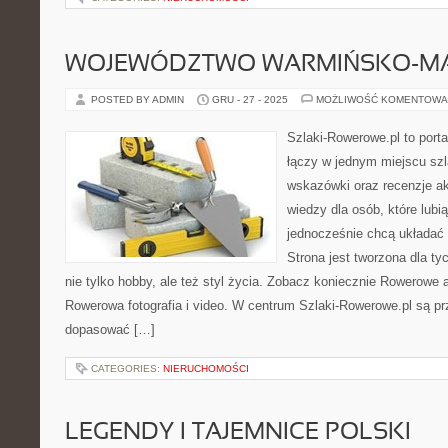
WOJEWÓDZTWO WARMIŃSKO-MA
POSTED BY ADMIN
GRU - 27 - 2025
MOŻLIWOŚĆ KOMENTOWA
Szlaki-Rowerowe.pl to porta
łączy w jednym miejscu szl
wskazówki oraz recenzje a
wiedzy dla osób, które lubią
jednocześnie chcą układać 
Strona jest tworzona dla ty
nie tylko hobby, ale też styl życia. Zobacz koniecznie Rowerowe ap
Rowerowa fotografia i video. W centrum Szlaki-Rowerowe.pl są pr
dopasować […]
CATEGORIES:
NIERUCHOMOŚCI
LEGENDY I TAJEMNICE POLSKI