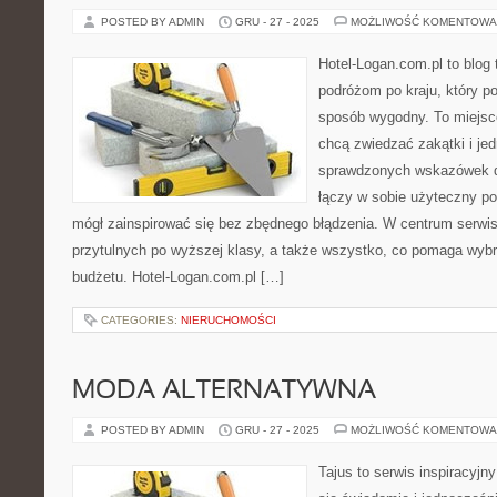
POSTED BY ADMIN
GRU - 27 - 2025
MOŻLIWOŚĆ KOMENTOWA
Hotel-Logan.com.pl to blog
podróżom po kraju, który 
sposób wygodny. To miejsce 
chcą zwiedzać zakątki i je
sprawdzonych wskazówek do
łączy w sobie użyteczny por
mógł zainspirować się bez zbędnego błądzenia. W centrum serwisu
przytulnych po wyższej klasy, a także wszystko, co pomaga wyb
budżetu. Hotel-Logan.com.pl […]
CATEGORIES:
NIERUCHOMOŚCI
MODA ALTERNATYWNA
POSTED BY ADMIN
GRU - 27 - 2025
MOŻLIWOŚĆ KOMENTOWA
Tajus to serwis inspiracyjn