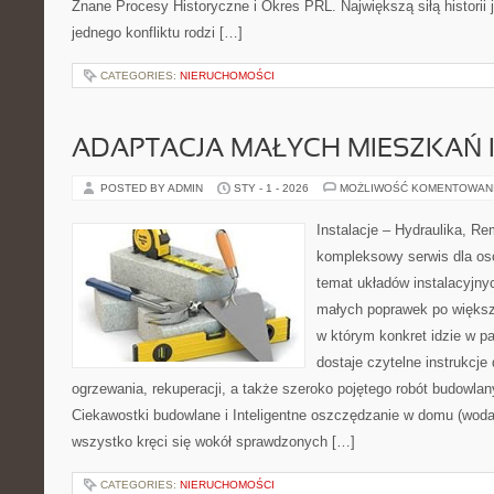
Znane Procesy Historyczne i Okres PRL. Największą siłą historii 
jednego konfliktu rodzi […]
CATEGORIES:
NIERUCHOMOŚCI
ADAPTACJA MAŁYCH MIESZKAŃ 
POSTED BY ADMIN
STY - 1 - 2026
MOŻLIWOŚĆ KOMENTOWAN
Instalacje – Hydraulika, R
kompleksowy serwis dla os
temat układów instalacyjny
małych poprawek po większ
w którym konkret idzie w pa
dostaje czytelne instrukcj
ogrzewania, rekuperacji, a także szeroko pojętego robót budowlan
Ciekawostki budowlane i Inteligentne oszczędzanie w domu (woda, 
wszystko kręci się wokół sprawdzonych […]
CATEGORIES:
NIERUCHOMOŚCI