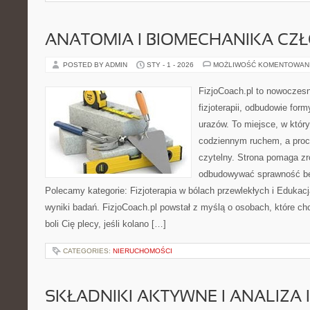
ANATOMIA I BIOMECHANIKA CZ
POSTED BY ADMIN
STY - 1 - 2026
MOŻLIWOŚĆ KOMENTOWAN
FizjoCoach.pl to nowoczes
fizjoterapii, odbudowie for
urazów. To miejsce, w któr
codziennym ruchem, a proce
czytelny. Strona pomaga zro
odbudowywać sprawność be
Polecamy kategorie: Fizjoterapia w bólach przewlekłych i Edukacj
wyniki badań. FizjoCoach.pl powstał z myślą o osobach, które chc
boli Cię plecy, jeśli kolano […]
CATEGORIES:
NIERUCHOMOŚCI
SKŁADNIKI AKTYWNE I ANALIZA 