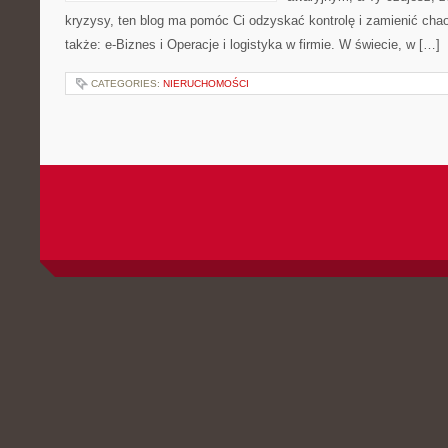
kryzysy, ten blog ma pomóc Ci odzyskać kontrolę i zamienić ch
także: e-Biznes i Operacje i logistyka w firmie. W świecie, w […]
CATEGORIES:
NIERUCHOMOŚCI