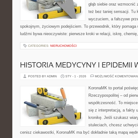
głąb siebie oraz wzmocnić 
też bez taniej sensacji. Tu 
wyczuciem, a fałszywe prz
spokojnym, życiowym podejściem. To przewodnik, który pomaga 
ludźmi bywa nieoczywiste: pierwsze kroki w relacji, iskrę, chemię,
CATEGORIES:
NIERUCHOMOŚCI
HISTORIA MEDYCYNY I EPIDEMII
POSTED BY ADMIN
STY - 1 - 2026
MOŻLIWOŚĆ KOMENTOWAN
KoronaMK to portal poświę
Rzeczypospolitej – od pie
współczesność. To miejsce,
się z interpretacją, a fakty
kronikę. Jeśli szukasz wia
stuleciach, chcesz uchwyci
cenisz ciekawostki, KoronaMK ma być dokładnie taką mapą wędró