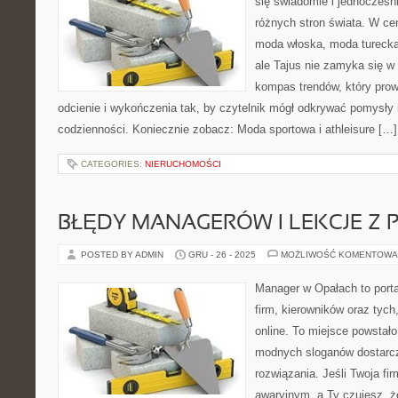
się świadomie i jednocześn
różnych stron świata. W cen
moda włoska, moda turecka
ale Tajus nie zamyka się w 
kompas trendów, który prowa
odcienie i wykończenia tak, by czytelnik mógł odkrywać pomysły i
codzienności. Koniecznie zobacz: Moda sportowa i athleisure […]
CATEGORIES:
NIERUCHOMOŚCI
BŁĘDY MANAGERÓW I LEKCJE Z 
POSTED BY ADMIN
GRU - 26 - 2025
MOŻLIWOŚĆ KOMENTOWA
Manager w Opałach to portal
firm, kierowników oraz tych,
online. To miejsce powstało
modnych sloganów dostarcz
rozwiązania. Jeśli Twoja fir
awaryjnym, a Ty czujesz, ż