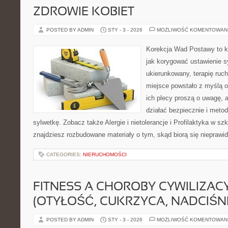
ZDROWIE KOBIET
POSTED BY ADMIN
STY - 3 - 2026
MOŻLIWOŚĆ KOMENTOWAN
Korekcja Wad Postawy to k
jak korygować ustawienie s
ukierunkowany, terapię ruch
miejsce powstało z myślą o
ich plecy proszą o uwagę, a
działać bezpiecznie i met
sylwetkę. Zobacz także Alergie i nietolerancje i Profilaktyka w szk
znajdziesz rozbudowane materiały o tym, skąd biorą się nieprawi
CATEGORIES:
NIERUCHOMOŚCI
FITNESS A CHOROBY CYWILIZAC
(OTYŁOŚĆ, CUKRZYCA, NADCIŚNI
POSTED BY ADMIN
STY - 3 - 2026
MOŻLIWOŚĆ KOMENTOWAN