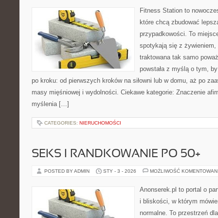
Fitness Station to nowocze
które chcą zbudować lepsz
przypadkowości. To miejsce
spotykają się z żywieniem, 
traktowana tak samo poważn
powstała z myślą o tym, by
po kroku: od pierwszych kroków na siłowni lub w domu, aż po za
masy mięśniowej i wydolności. Ciekawe kategorie: Znaczenie afir
myślenia […]
CATEGORIES:
NIERUCHOMOŚCI
SEKS I RANDKOWANIE PO 50+
POSTED BY ADMIN
STY - 3 - 2026
MOŻLIWOŚĆ KOMENTOWAN
Anonserek.pl to portal o pa
i bliskości, w którym mówie
normalne. To przestrzeń dl