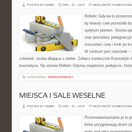
POSTED BY ADMIN
GRU - 31 - 2025
MOŻLIWOŚĆ KOMENTOWA
Rolletic Gdynia to przestrz
by beauty care przestała by
spójnym planem. Strona opi
oraz procedury pielęgnacyj
zrozumieć cerę i krok po kr
W centrum jest naskórek – 
człowiek: osoba dbająca o siebie. Zobacz koniecznie Kosmetyki 
kosmetyce. Na stronie Rolletic Gdynia znajdziesz podejście, któr
CATEGORIES:
NIERUCHOMOŚCI
MIEJSCA I SALE WESELNE
POSTED BY ADMIN
GRU - 31 - 2025
MOŻLIWOŚĆ KOMENTOWA
Przemowieniaslubne.pl to p
które przygotowują dzień za
mieć pod ręką przemówienia