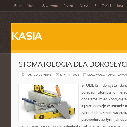
Archiwum
Nowa
Polacy
Tagi
Strona główna
Spis Treści
KASIA
STOMATOLOGIA DLA DOROSŁYCH
POSTED BY ADMIN
STY - 4 - 2026
MOŻLIWOŚĆ KOMENTOWAN
STOMBIS – dentysta i dent
poradach Stombis to miejsc
chcą zrozumieć kondycję z
lepsze decyzje w temacie te
tylko zbiór luźnych wskazó
przewodnik po tym, jak dba
przygotować się do wizyty u dentysty i jak rozróżniać rzetelne in