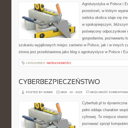
Agroturystyka w Polsce i Eu
przestrzeń, w którym wypra
sielska okolica staje się in
w spokojniejszym, bliższym
poświęcony odpoczynkowi n
gospodarstw, poznawaniu lo
szukaniu wyjątkowych miejsc zarówno w Polsce, jak i w innych 
strona jest przedstawiona jako blog o agroturystyce w Polsce i Eu
CATEGORIES:
NIERUCHOMOŚCI
CYBERBEZPIECZEŃSTWO
POSTED BY ADMIN
MAR - 16 - 2026
MOŻLIWOŚĆ KOMENTOWA
Cyberhub.pl to dynamiczna 
pełni oddaje charakter wspó
cyfrowej. To miejsce stworz
poznawać sprzęt komputero