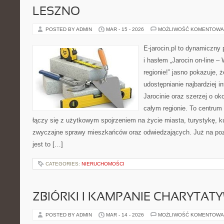
LESZNO
POSTED BY ADMIN
MAR - 15 - 2026
MOŻLIWOŚĆ KOMENTOWA
E-jarocin.pl to dynamiczny 
i hasłem „Jarocin on-line –
regionie!” jasno pokazuje, ż
udostępnianie najbardziej i
Jarocinie oraz szerzej o ok
całym regionie. To centrum 
łączy się z użytkowym spojrzeniem na życie miasta, turystykę, kul
zwyczajne sprawy mieszkańców oraz odwiedzających. Już na pozi
jest to […]
CATEGORIES:
NIERUCHOMOŚCI
ZBIÓRKI I KAMPANIE CHARYTAT
POSTED BY ADMIN
MAR - 14 - 2026
MOŻLIWOŚĆ KOMENTOWA