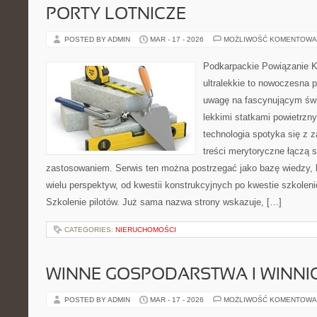
PORTY LOTNICZE
POSTED BY ADMIN
MAR - 17 - 2026
MOŻLIWOŚĆ KOMENTOWA
Podkarpackie Powiązanie K
ultralekkie to nowoczesna p
uwagę na fascynującym świe
lekkimi statkami powietrzn
technologia spotyka się z z
treści merytoryczne łączą 
zastosowaniem. Serwis ten można postrzegać jako bazę wiedzy, k
wielu perspektyw, od kwestii konstrukcyjnych po kwestie szkoleni
Szkolenie pilotów. Już sama nazwa strony wskazuje, […]
CATEGORIES:
NIERUCHOMOŚCI
WINNE GOSPODARSTWA I WINNI
POSTED BY ADMIN
MAR - 17 - 2026
MOŻLIWOŚĆ KOMENTOWA