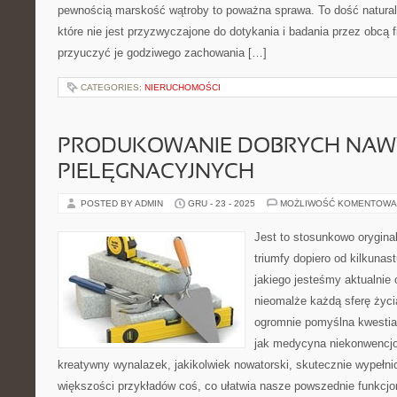
pewnością marskość wątroby to poważna sprawa. To dość natura
które nie jest przyzwyczajone do dotykania i badania przez obcą 
przyuczyć je godziwego zachowania […]
CATEGORIES:
NIERUCHOMOŚCI
PRODUKOWANIE DOBRYCH NA
PIELĘGNACYJNYCH
POSTED BY ADMIN
GRU - 23 - 2025
MOŻLIWOŚĆ KOMENTOWA
Jest to stosunkowo oryginal
triumfy dopiero od kilkunas
jakiego jesteśmy aktualnie
nieomalże każdą sferę życia
ogromnie pomyślna kwestia, 
jak medycyna niekonwencjon
kreatywny wynalazek, jakikolwiek nowatorski, skutecznie wypełnio
większości przykładów coś, co ułatwia nasze powszednie funkcj