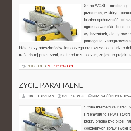
Sztab WOŚP Tarnobrzeg – G
przestrzeń, w którym pomoc
lokalna społeczność pokazu
ogromną wartość. To nie jes
wydarzeniach, ale cyfrowe 
pomagania, zaangażowania 
która łączy mieszkańców Tarnobrzega oraz wszystkich ludzi o dob
trafia do tej przestrzeni, może od razu poczuć, że jest to projekt 
CATEGORIES:
NIERUCHOMOŚCI
ŻYCIE PARAFIALNE
POSTED BY ADMIN
MAR - 14 - 2026
MOŻLIWOŚĆ KOMENTOWA
Strona internetowa Parafii 
Przemyślu to serwis stworz
którzy pragną być bliżej Pa
codziennych spraw swojej par