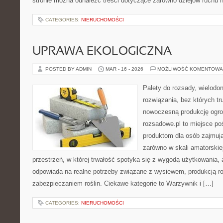
stronie można odnaleźć treści dotyczące zarówno dziejów ruchu ha
CATEGORIES:
NIERUCHOMOŚCI
UPRAWA EKOLOGICZNA
POSTED BY ADMIN
MAR - 16 - 2026
MOŻLIWOŚĆ KOMENTOWA
Palety do rozsady, wielodoni
rozwiązania, bez których t
nowoczesną produkcję ogrod
rozsadowe.pl to miejsce p
produktom dla osób zajmują
zarówno w skali amatorskiej,
przestrzeń, w której trwałość spotyka się z wygodą użytkowania, 
odpowiada na realne potrzeby związane z wysiewem, produkcją r
zabezpieczaniem roślin. Ciekawe kategorie to Warzywnik i […]
CATEGORIES:
NIERUCHOMOŚCI