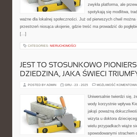
zwykła platforma, ale przew
spotykają się modlitwa, tra
ważne dla lokalnej społeczności. Już od pierwszych chwil można 
przestrzeń niosąca ukojenie, gdzie treść ma prowadzić do pogłęb
[…]
CATEGORIES:
NIERUCHOMOŚCI
JEST TO STOSUNKOWO PIONIER
DZIEDZINA, JAKA ŚWIECI TRIUMF
POSTED BY ADMIN
GRU - 23 - 2025
MOŻLIWOŚĆ KOMENTOWA
Uniwersalnie twierdzi się, ż
wody korzystnie wpływa Ki
jakąś poważną dokuczliwoś
wizyta u doktora dziecięce
wielu przypadkach wiąże si
spowodowanymi strachem dz