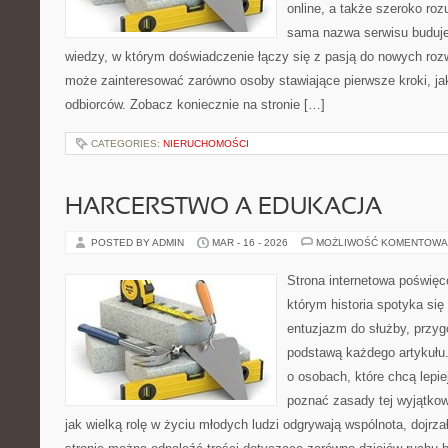
online, a także szeroko ro
sama nazwa serwisu buduje
wiedzy, w którym doświadczenie łączy się z pasją do nowych rozw
może zainteresować zarówno osoby stawiające pierwsze kroki, ja
odbiorców. Zobacz koniecznie na stronie […]
CATEGORIES:
NIERUCHOMOŚCI
HARCERSTWO A EDUKACJA
POSTED BY ADMIN
MAR - 16 - 2026
MOŻLIWOŚĆ KOMENTOWA
Strona internetowa poświęc
którym historia spotyka si
entuzjazm do służby, przyg
podstawą każdego artykułu.
o osobach, które chcą lepie
poznać zasady tej wyjątkow
jak wielką rolę w życiu młodych ludzi odgrywają wspólnota, dojrza