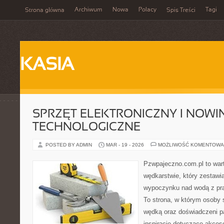
Archiwum
Nowa
Polacy
Tagi
Strona główna
Spis Treści
KASIA
SPRZĘT ELEKTRONICZNY I NOWI
TECHNOLOGICZNE
POSTED BY ADMIN
MAR - 19 - 2026
MOŻLIWOŚĆ KOMENTOWA
Pzwpajeczno.com.pl to wart
wędkarstwie, który zestawi
wypoczynku nad wodą z pr
To strona, w którym osoby 
wędką oraz doświadczeni p
inspiracje dotyczące akces