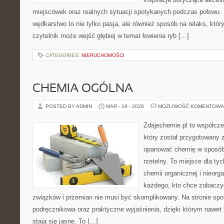
miejscówek oraz realnych sytuacji spotykanych podczas połowu. 
wędkarstwo to nie tylko pasja, ale również sposób na relaks, któr
czytelnik może wejść głębiej w temat łowienia ryb […]
CATEGORIES:
NIERUCHOMOŚCI
CHEMIA OGÓLNA
POSTED BY ADMIN
MAR - 19 - 2026
MOŻLIWOŚĆ KOMENTOWA
Zdajechemie.pl to współcze
który został przygotowany
opanować chemię w sposób 
rzetelny. To miejsce dla ty
chemii organicznej i nieorga
każdego, kto chce zobaczyć
związków i przemian nie musi być skomplikowany. Na stronie spo
podręcznikowa oraz praktyczne wyjaśnienia, dzięki którym nawet 
stają się jasne. To […]