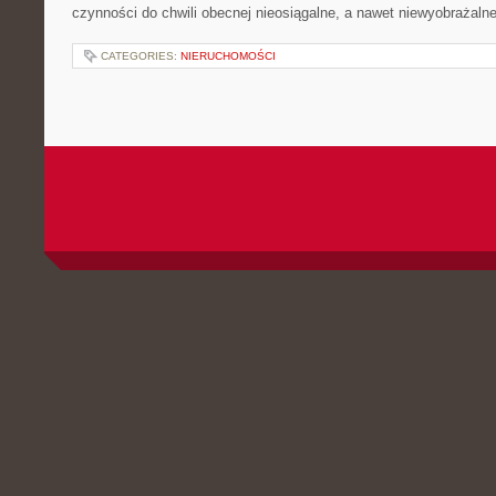
czynności do chwili obecnej nieosiągalne, a nawet niewyobrażalne
CATEGORIES:
NIERUCHOMOŚCI