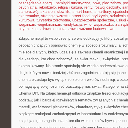
oszczędzanie energii
,
pamiątki turystyczne
,
piwo
,
plac zabaw
,
pod
psychiatria
,
rękodzieło
,
religia i kultura
,
renty
,
rozwój osobisty
,
sam
samorozwój
,
skansen
,
slow life
,
smart home
,
smartfony
,
spadochr
ekstremalne
,
strategie wzrostu
,
street food
,
styl życia
,
szkolenia 
kulturowa
,
turystyka zdrowotna
,
ubezpieczenia społeczne
,
usługi
weganizm
,
wegetarianizm
,
windykacja
,
wino
,
wspinaczka
,
zarząd
psychiczne
,
zdrowie seniora
,
zrównoważone budownictwo
Zdajechemie.pl to współczesny serwis edukacyjny, który został 
osobach chcących opanować chemię w sposób zrozumiały, a jedno
miejsce dla tych, którzy uczą się z zakresu chemii organicznej i n
dla każdego, kto chce zobaczyć, że świat reakcji, związków i pr
skomplikowany. Na stronie spotykają się wiedza podręcznikowa o
dzięki którym nawet bardziej złożone zagadnienia stają się jasne. 
chemia przestaje być wyłącznie zbiorem wzorów i definicji, a zac
pomagającą lepiej rozumieć otaczający nas świat. Kategorie na st
Chemia DIY. Na zdajechemie.pl odbiorca znajdzie treści edukacy
podstaw, jak i bardziej rozwiniętych tematów związanych z chemi
materii, właściwości pierwiastków, charakterystykę związków ch
rządzące reakcjami zachodzącymi w laboratorium i w codziennym
znajdują się tu zagadnienia, które dla wielu uczniów bywają kłopotl
równania reakcji, dysocjacja, redoks, stężenia, kwasy, zasady, so