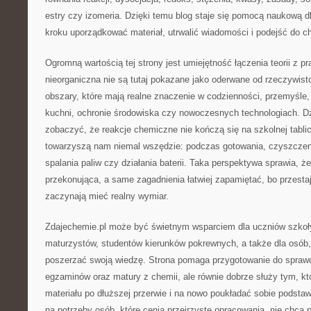
estry czy izomeria. Dzięki temu blog staje się pomocą naukową d
kroku uporządkować materiał, utrwalić wiadomości i podejść do 
Ogromną wartością tej strony jest umiejętność łączenia teorii z p
nieorganiczna nie są tutaj pokazane jako oderwane od rzeczywistoś
obszary, które mają realne znaczenie w codzienności, przemyśle,
kuchni, ochronie środowiska czy nowoczesnych technologiach. D
zobaczyć, że reakcje chemiczne nie kończą się na szkolnej tablic
towarzyszą nam niemal wszędzie: podczas gotowania, czyszczenia
spalania paliw czy działania baterii. Taka perspektywa sprawia, że
przekonująca, a same zagadnienia łatwiej zapamiętać, bo przestaj
zaczynają mieć realny wymiar.
Zdajechemie.pl może być świetnym wsparciem dla uczniów szkoły 
maturzystów, studentów kierunków pokrewnych, a także dla osób, 
poszerzać swoją wiedzę. Strona pomaga przygotowanie do spraw
egzaminów oraz matury z chemii, ale równie dobrze służy tym, kt
materiału po dłuższej przerwie i na nowo poukładać sobie podstaw
na potrzeby osób, które cenią przejrzyste opracowania, nie chcą 