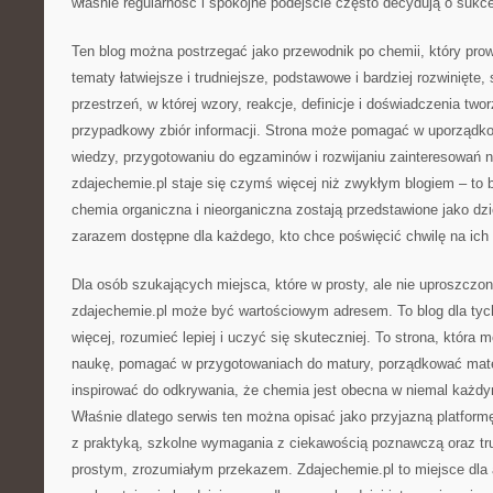
właśnie regularność i spokojne podejście często decydują o sukce
Ten blog można postrzegać jako przewodnik po chemii, który pro
tematy łatwiejsze i trudniejsze, podstawowe i bardziej rozwinięte, 
przestrzeń, w której wzory, reakcje, definicje i doświadczenia two
przypadkowy zbiór informacji. Strona może pomagać w uporządkow
wiedzy, przygotowaniu do egzaminów i rozwijaniu zainteresowań 
zdajechemie.pl staje się czymś więcej niż zwykłym blogiem – to 
chemia organiczna i nieorganiczna zostają przedstawione jako dz
zarazem dostępne dla każdego, kto chce poświęcić chwilę na ich
Dla osób szukających miejsca, które w prosty, ale nie uproszcz
zdajechemie.pl może być wartościowym adresem. To blog dla tych
więcej, rozumieć lepiej i uczyć się skuteczniej. To strona, która
naukę, pomagać w przygotowaniach do matury, porządkować mate
inspirować do odkrywania, że chemia jest obecna w niemal każd
Właśnie dlatego serwis ten można opisać jako przyjazną platform
z praktyką, szkolne wymagania z ciekawością poznawczą oraz tru
prostym, zrozumiałym przekazem. Zdajechemie.pl to miejsce dla 