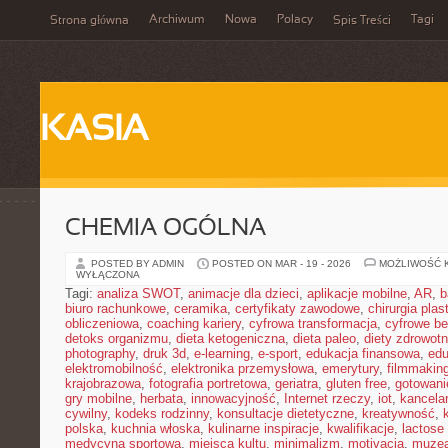
Archiwum
Nowa
Polacy
Tagi
Strona główna
Spis Treści
KASIA
CHEMIA OGÓLNA
POSTED BY ADMIN
POSTED ON MAR - 19 - 2026
MOŻLIWOŚĆ 
WYŁĄCZONA
Tagi:
analiza SWOT
,
animacje dla dzieci
,
aplikacje mobilne
,
AR
,
b
biuro rachunkowe
,
ceramika
,
certyfikaty zawodowe
,
chirurgia pla
obliczeniowa
,
coaching kariery
,
cyfrowa transformacja
,
cyfrowe b
detoks organizmu
,
dieta ketogeniczna
,
dieta paleo
,
diety zdrowot
photography
,
druk 3d
,
e-learning
,
e-sport
,
edukacja finansowa
,
edu
elektromobilność
,
elektronika przemysłowa
,
emerytury
,
filmmakin
krajobrazowa
,
fotografia portretowa
,
geriatra
,
gluten free
,
gotowan
gry mobilne
,
herbata
,
innowacyjność
,
Internet rzeczy
,
iot
,
kancela
cywilny
,
kodeks rodzinny
,
konsultacje dietetyczne
,
kreatywność
,
polska
,
kuchnia włoska
,
kulinarne inspiracje
,
kwalifikacje
,
lactose 
medycyna sportowa
,
miejsca kultu
,
minimalizm
,
motivacja
,
muze