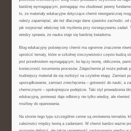
bardziej wymagającym, pomagając mu zbudować pewny fundament
to, że materiały edukacyjne dotyczące chemii nieorganicznej mog
należy zapamiętać, ale też dlaczego dane zjawisko zachodzi, od 
jak rozpoznać właściwy tok myślenia przy rozwiązywaniu zadań.
wiedzy sprawia, że nauka staje się bardziej świadoma.
Blog edukacyjny poświęcony chemii ma ogromne znaczenie również
uprościć tematy, które w szkolnej rzeczywistości często budzą st
jest przedmiotem wymagającym, bo łączy teorię, obliczenia, pami
konieczność rozumienia procesów. Zdajechemie.pl może jednak 
trudniejszy materiał da się rozłożyć na czytelne etapy. Zamiast p
uporządkowanie, zamiast zniechęcenia – gotowość do nauki, a z
chemicznymi – spokojniejsze podejście. Taki styl prowadzenia b
edukacyjną, ponieważ daje odbiorcy nie tylko wiedzę, ale również 
możliwy do opanowania.
Na stronie tego typu szczególnie cenne są omówienia tematów, k
zależności między teorią a zadaniami. W chemii bardzo ważne jest
poznanie definicji, ale także umiejętność zastosowania wiedzy w 