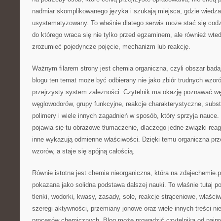
nadmiar skomplikowanego języka i szukają miejsca, gdzie wiedz
usystematyzowany. To właśnie dlatego serwis może stać się co
do którego wraca się nie tylko przed egzaminem, ale również wtedy
zrozumieć pojedyncze pojęcie, mechanizm lub reakcję.
Ważnym filarem strony jest chemia organiczna, czyli obszar bada
blogu ten temat może być odbierany nie jako zbiór trudnych wzoró
przejrzysty system zależności. Czytelnik ma okazję poznawać w
węglowodorów, grupy funkcyjne, reakcje charakterystyczne, substy
polimery i wiele innych zagadnień w sposób, który sprzyja nauce.
pojawia się tu obrazowe tłumaczenie, dlaczego jedne związki rea
inne wykazują odmienne właściwości. Dzięki temu organiczna prze
wzorów, a staje się spójną całością.
Równie istotna jest chemia nieorganiczna, która na zdajechemie.
pokazana jako solidna podstawa dalszej nauki. To właśnie tutaj poj
tlenki, wodorki, kwasy, zasady, sole, reakcje strąceniowe, właściwo
szeregi aktywności, przemiany jonowe oraz wiele innych treści n
procesów chemicznych. Blog może prowadzić czytelnika od najp