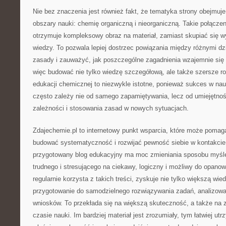
Nie bez znaczenia jest również fakt, że tematyka strony obejmu
obszary nauki: chemię organiczną i nieorganiczną. Takie połącze
otrzymuje kompleksowy obraz na materiał, zamiast skupiać się 
wiedzy. To pozwala lepiej dostrzec powiązania między różnymi d
zasady i zauważyć, jak poszczególne zagadnienia wzajemnie się 
więc budować nie tylko wiedzę szczegółową, ale także szersze 
edukacji chemicznej to niezwykle istotne, ponieważ sukces w na
często zależy nie od samego zapamiętywania, lecz od umiejętno
zależności i stosowania zasad w nowych sytuacjach.
Zdajechemie.pl to internetowy punkt wsparcia, które może pomag
budować systematyczność i rozwijać pewność siebie w kontakcie
przygotowany blog edukacyjny ma moc zmieniania sposobu myśle
trudnego i stresującego na ciekawy, logiczny i możliwy do opanowa
regularnie korzysta z takich treści, zyskuje nie tylko większą wie
przygotowanie do samodzielnego rozwiązywania zadań, analizowan
wniosków. To przekłada się na większą skuteczność, a także na 
czasie nauki. Im bardziej materiał jest zrozumiały, tym łatwiej ut