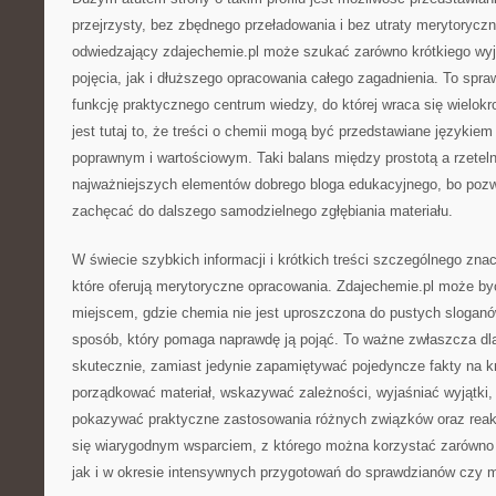
przejrzysty, bez zbędnego przeładowania i bez utraty merytoryczn
odwiedzający zdajechemie.pl może szukać zarówno krótkiego wyj
pojęcia, jak i dłuższego opracowania całego zagadnienia. To spra
funkcję praktycznego centrum wiedzy, do której wraca się wielok
jest tutaj to, że treści o chemii mogą być przedstawiane językiem
poprawnym i wartościowym. Taki balans między prostotą a rzeteln
najważniejszych elementów dobrego bloga edukacyjnego, bo pozw
zachęcać do dalszego samodzielnego zgłębiania materiału.
W świecie szybkich informacji i krótkich treści szczególnego znac
które oferują merytoryczne opracowania. Zdajechemie.pl może by
miejscem, gdzie chemia nie jest uproszczona do pustych sloganó
sposób, który pomaga naprawdę ją pojąć. To ważne zwłaszcza dla
skutecznie, zamiast jedynie zapamiętywać pojedyncze fakty na k
porządkować materiał, wskazywać zależności, wyjaśniać wyjątki
pokazywać praktyczne zastosowania różnych związków oraz reakcj
się wiarygodnym wsparciem, z którego można korzystać zarówno 
jak i w okresie intensywnych przygotowań do sprawdzianów czy m