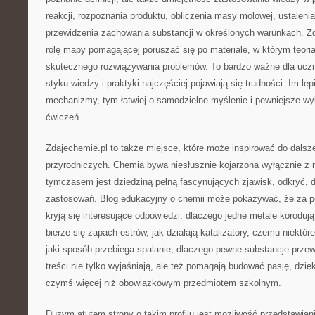
reakcji, rozpoznania produktu, obliczenia masy molowej, ustalenia
przewidzenia zachowania substancji w określonych warunkach. Z
rolę mapy pomagającej poruszać się po materiale, w którym teoria
skutecznego rozwiązywania problemów. To bardzo ważne dla uczn
styku wiedzy i praktyki najczęściej pojawiają się trudności. Im lep
mechanizmy, tym łatwiej o samodzielne myślenie i pewniejsze w
ćwiczeń.
Zdajechemie.pl to także miejsce, które może inspirować do dals
przyrodniczych. Chemia bywa niesłusznie kojarzona wyłącznie z
tymczasem jest dziedziną pełną fascynujących zjawisk, odkryć, 
zastosowań. Blog edukacyjny o chemii może pokazywać, że za po
kryją się interesujące odpowiedzi: dlaczego jedne metale korodują
bierze się zapach estrów, jak działają katalizatory, czemu niektór
jaki sposób przebiega spalanie, dlaczego pewne substancje przewo
treści nie tylko wyjaśniają, ale też pomagają budować pasję, dzięk
czymś więcej niż obowiązkowym przedmiotem szkolnym.
Dużym atutem strony o takim profilu jest możliwość przedstawia