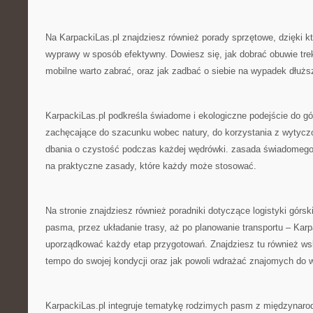
Na KarpackiLas.pl znajdziesz również porady sprzętowe, dzięki k
wyprawy w sposób efektywny. Dowiesz się, jak dobrać obuwie trek
mobilne warto zabrać, oraz jak zadbać o siebie na wypadek dłuższ
KarpackiLas.pl podkreśla świadome i ekologiczne podejście do gór
zachęcające do szacunku wobec natury, do korzystania z wytyczo
dbania o czystość podczas każdej wędrówki. zasada świadomego t
na praktyczne zasady, które każdy może stosować.
Na stronie znajdziesz również poradniki dotyczące logistyki górs
pasma, przez układanie trasy, aż po planowanie transportu – Kar
uporządkować każdy etap przygotowań. Znajdziesz tu również w
tempo do swojej kondycji oraz jak powoli wdrażać znajomych do 
KarpackiLas.pl integruje tematykę rodzimych pasm z międzynaro