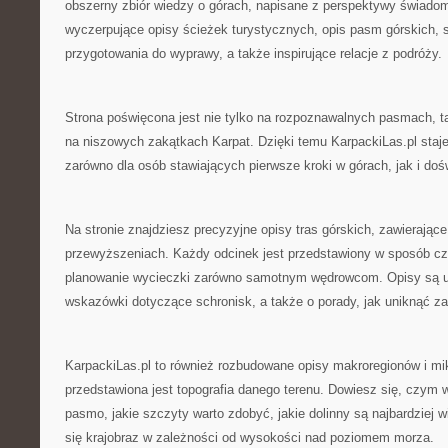
obszerny zbiór wiedzy o górach, napisane z perspektywy świadom
wyczerpujące opisy ścieżek turystycznych, opis pasm górskich, 
przygotowania do wyprawy, a także inspirujące relacje z podróży.
Strona poświęcona jest nie tylko na rozpoznawalnych pasmach, tak
na niszowych zakątkach Karpat. Dzięki temu KarpackiLas.pl staj
zarówno dla osób stawiających pierwsze kroki w górach, jak i d
Na stronie znajdziesz precyzyjne opisy tras górskich, zawierające
przewyższeniach. Każdy odcinek jest przedstawiony w sposób czy
planowanie wycieczki zarówno samotnym wędrowcom. Opisy są u
wskazówki dotyczące schronisk, a także o porady, jak uniknąć z
KarpackiLas.pl to również rozbudowane opisy makroregionów i mi
przedstawiona jest topografia danego terenu. Dowiesz się, czym 
pasmo, jakie szczyty warto zdobyć, jakie dolinny są najbardziej 
się krajobraz w zależności od wysokości nad poziomem morza.