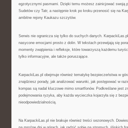
egzotycznymi pasmami. Dzięki temu możesz zainicjować swoją p
Sudetów czy Tatr, a następnie krok po kroku przenosić się na Ka
ambitne rejony Kaukazu szczytów.
Serwis nie ogranicza się tylko do suchych danych. KarpackiLas.pl
nasycone emocjami prosto z dolin. W tekstach przewijają się po
momenty zwątpienia i refleksje, które towarzyszą każdemu turyści
tylko informacyjne, ale także poruszające.
KarpackiLas.pl obejmuje również tematykę bezpieczeństwa w gór
znajdziesz porady, jak analizować warunki, jak postępować w razi
kompas są nadal kluczowe mimo smartfonów. Podkreślane jest 
podejmowania ryzyka, aby każda wycieczka kojarzyła się z bezp
nieodpowiedzialnością.
Na KarpackiLas.pl nie brakuje również treści sezonowych. Dowies
na mroźne dni w górach, jak radzić sobie na stromych, śliskich f