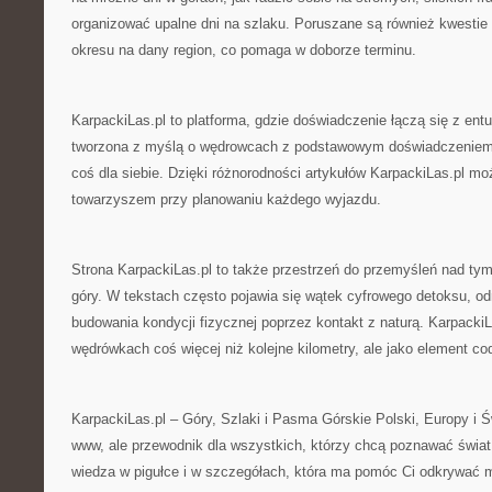
organizować upalne dni na szlaku. Poruszane są również kwesti
okresu na dany region, co pomaga w doborze terminu.
KarpackiLas.pl to platforma, gdzie doświadczenie łączą się z ent
tworzona z myślą o wędrowcach z podstawowym doświadczeniem, 
coś dla siebie. Dzięki różnorodności artykułów KarpackiLas.pl m
towarzyszem przy planowaniu każdego wyjazdu.
Strona KarpackiLas.pl to także przestrzeń do przemyśleń nad ty
góry. W tekstach często pojawia się wątek cyfrowego detoksu, o
budowania kondycji fizycznej poprzez kontakt z naturą. Karpacki
wędrówkach coś więcej niż kolejne kilometry, ale jako element codz
KarpackiLas.pl – Góry, Szlaki i Pasma Górskie Polski, Europy i Św
www, ale przewodnik dla wszystkich, którzy chcą poznawać świat
wiedza w pigułce i w szczegółach, która ma pomóc Ci odkrywać mą