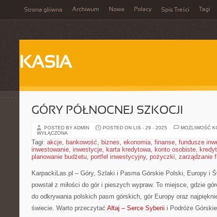
Archiwum
Nowa
Polacy
Tagi
Strona główna
Spis Treści
KASIA
GÓRY PÓŁNOCNEJ SZKOCJI
POSTED BY ADMIN
POSTED ON LIS - 29 - 2025
MOŻLIWOŚĆ 
WYŁĄCZONA
Tagi:
akcje
,
bankowość
,
biznes
,
ekonomia
,
finanse
,
fundusze inw
inwestowanie
,
inwestycje
,
karta kredytowa
,
konto osobiste
,
kredyt
planowanie budżetu
,
portfel inwestycyjny
,
pożyczki
,
zarządzanie 
KarpackiLas.pl – Góry, Szlaki i Pasma Górskie Polski, Europy i Św
powstał z miłości do gór i pieszych wypraw. To miejsce, gdzie gó
do odkrywania polskich pasm górskich, gór Europy oraz najpiękni
świecie. Warto przeczytać
Ałtaj – Serce Syberii
i Podróże Górskie 