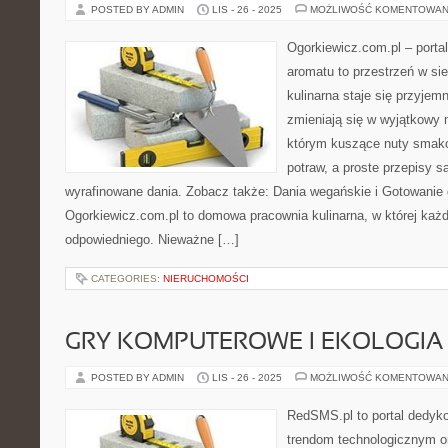
POSTED BY ADMIN
LIS - 26 - 2025
MOŻLIWOŚĆ KOMENTOWAN
Ogorkiewicz.com.pl – porta
aromatu to przestrzeń w si
kulinarna staje się przyjem
zmieniają się w wyjątkowy 
którym kuszące nuty smako
potraw, a proste przepisy 
wyrafinowane dania. Zobacz także: Dania wegańskie i Gotowanie 
Ogorkiewicz.com.pl to domowa pracownia kulinarna, w której każ
odpowiedniego. Nieważne […]
CATEGORIES:
NIERUCHOMOŚCI
GRY KOMPUTEROWE I EKOLOGIA
POSTED BY ADMIN
LIS - 26 - 2025
MOŻLIWOŚĆ KOMENTOWAN
RedSMS.pl to portal dedy
trendom technologicznym o