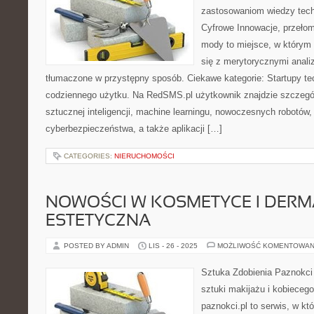
zastosowaniom wiedzy tech
Cyfrowe Innowacje, przełom
mody to miejsce, w którym 
się z merytorycznymi analiz
tłumaczone w przystępny sposób. Ciekawe kategorie: Startupy te
codziennego użytku. Na RedSMS.pl użytkownik znajdzie szczegó
sztucznej inteligencji, machine learningu, nowoczesnych robotów
cyberbezpieczeństwa, a także aplikacji […]
CATEGORIES:
NIERUCHOMOŚCI
NOWOŚCI W KOSMETYCE I DER
ESTETYCZNA
POSTED BY ADMIN
LIS - 26 - 2025
MOŻLIWOŚĆ KOMENTOWAN
Sztuka Zdobienia Paznokci 
sztuki makijażu i kobieceg
paznokci.pl to serwis, w kt