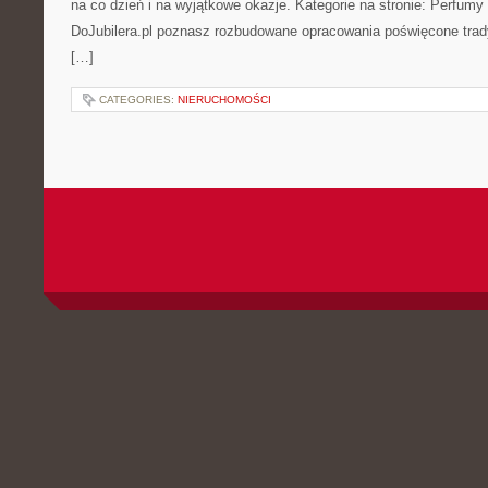
na co dzień i na wyjątkowe okazje. Kategorie na stronie: Perfumy i
DoJubilera.pl poznasz rozbudowane opracowania poświęcone tr
[…]
CATEGORIES:
NIERUCHOMOŚCI