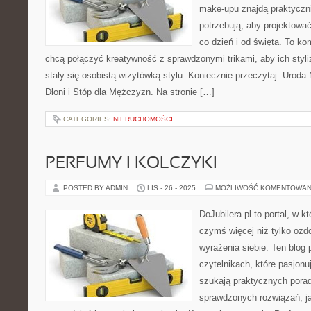
make-upu znajdą praktyczn
potrzebują, aby projektować
co dzień i od święta. To k
chcą połączyć kreatywność z sprawdzonymi trikami, aby ich styliz
stały się osobistą wizytówką stylu. Koniecznie przeczytaj: Urod
Dłoni i Stóp dla Mężczyzn. Na stronie […]
CATEGORIES:
NIERUCHOMOŚCI
PERFUMY I KOLCZYKI
POSTED BY ADMIN
LIS - 26 - 2025
MOŻLIWOŚĆ KOMENTOWAN
DoJubilera.pl to portal, w k
czymś więcej niż tylko ozd
wyrażenia siebie. Ten blog 
czytelnikach, które pasjonu
szukają praktycznych pora
sprawdzonych rozwiązań, ja