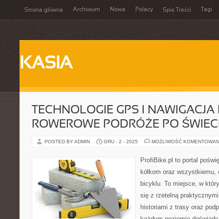
Archiwum
Nowa
Polacy
Tagi
Strona główna
Spis Treści
KASIA
TECHNOLOGIE GPS I NAWIGACJA
ROWEROWE PODRÓŻE PO ŚWIEC
POSTED BY ADMIN
GRU - 2 - 2025
MOŻLIWOŚĆ KOMENTOWAN
ProfiBike.pl to portal pośw
kółkom oraz wszystkiemu, c
bicyklu. To miejsce, w któ
się z rzetelną praktycznymi
historiami z trasy oraz pod
każdym poziomie doświadcz