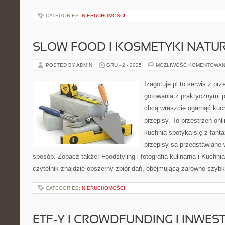
CATEGORIES:
NIERUCHOMOŚCI
SLOW FOOD I KOSMETYKI NATU
POSTED BY ADMIN
GRU - 2 - 2025
MOŻLIWOŚĆ KOMENTOWAN
Izagotuje.pl to serwis z prz
gotowania z praktycznymi p
chcą wreszcie ogarnąć kuch
przepisy. To przestrzeń on
kuchnia spotyka się z fanta
przepisy są przedstawiane 
sposób. Zobacz także: Foodstyling i fotografia kulinarna i Kuchnia 
czytelnik znajdzie obszerny zbiór dań, obejmującą zarówno szybk
CATEGORIES:
NIERUCHOMOŚCI
ETF-Y I CROWDFUNDING I INWE