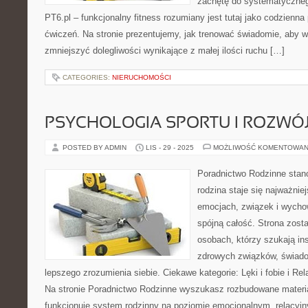
zachętę do systematyczneg
PT6.pl – funkcjonalny fitness rozumiany jest tutaj jako codzienna 
ćwiczeń. Na stronie prezentujemy, jak trenować świadomie, aby w
zmniejszyć dolegliwości wynikające z małej ilości ruchu […]
CATEGORIES:
NIERUCHOMOŚCI
PSYCHOLOGIA SPORTU I ROZWÓJ
POSTED BY ADMIN
LIS - 29 - 2025
MOŻLIWOŚĆ KOMENTOWAN
Poradnictwo Rodzinne stano
rodzina staje się najważni
emocjach, związek i wychow
spójną całość. Strona zost
osobach, którzy szukają in
zdrowych związków, świado
lepszego zrozumienia siebie. Ciekawe kategorie: Lęki i fobie i R
Na stronie Poradnictwo Rodzinne wyszukasz rozbudowane materiał
funkcjonuje system rodzinny na poziomie emocjonalnym, relacyj