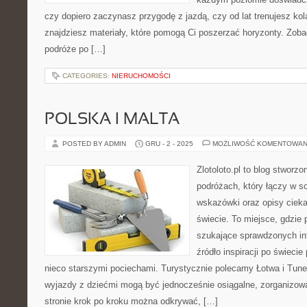
czy dopiero zaczynasz przygodę z jazdą, czy od lat trenujesz kola
znajdziesz materiały, które pomogą Ci poszerzać horyzonty. Zob
podróże po […]
CATEGORIES:
NIERUCHOMOŚCI
POLSKA I MALTA
POSTED BY ADMIN
GRU - 2 - 2025
MOŻLIWOŚĆ KOMENTOWAN
Zlotoloto.pl to blog stworz
podróżach, który łączy w so
wskazówki oraz opisy ciek
świecie. To miejsce, gdzie
szukające sprawdzonych inf
źródło inspiracji po świeci
nieco starszymi pociechami. Turystycznie polecamy Łotwa i Tunezj
wyjazdy z dziećmi mogą być jednocześnie osiągalne, zorganizowa
stronie krok po kroku można odkrywać, […]