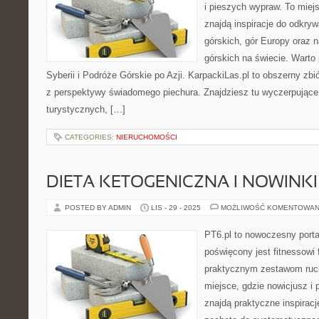
i pieszych wypraw. To miej
znajdą inspiracje do odkry
górskich, gór Europy oraz n
górskich na świecie. Warto 
Syberii i Podróże Górskie po Azji. KarpackiLas.pl to obszerny zbi
z perspektywy świadomego piechura. Znajdziesz tu wyczerpujące
turystycznych, […]
CATEGORIES:
NIERUCHOMOŚCI
DIETA KETOGENICZNA I NOWINKI
POSTED BY ADMIN
LIS - 29 - 2025
MOŻLIWOŚĆ KOMENTOWAN
PT6.pl to nowoczesny portal
poświęcony jest fitnessowi
praktycznym zestawom ruc
miejsce, gdzie nowicjusz i 
znajdą praktyczne inspiracj