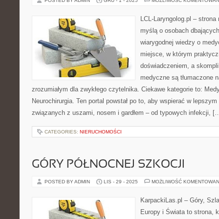
POSTED BY ADMIN
GRU - 1 - 2025
MOŻLIWOŚĆ KOMENTOWAN
LCL-Laryngolog.pl – stron
myślą o osobach dbających 
wiarygodnej wiedzy o medyc
miejsce, w którym praktycz
doświadczeniem, a skompl
medyczne są tłumaczone n
zrozumiałym dla zwykłego czytelnika. Ciekawe kategorie to: Med
Neurochirurgia. Ten portal powstał po to, aby wspierać w lepszy
związanych z uszami, nosem i gardłem – od typowych infekcji, [
CATEGORIES:
NIERUCHOMOŚCI
GÓRY PÓŁNOCNEJ SZKOCJI
POSTED BY ADMIN
LIS - 29 - 2025
MOŻLIWOŚĆ KOMENTOWAN
KarpackiLas.pl – Góry, Szl
Europy i Świata to strona, k