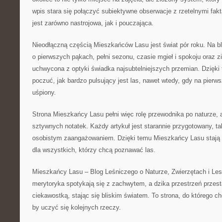
wpis stara się połączyć subiektywne obserwacje z rzetelnymi fakt
jest zarówno nastrojowa, jak i pouczająca.
Nieodłączną częścią Mieszkańców Lasu jest świat pór roku. Na b
o pierwszych pąkach, pełni sezonu, czasie mgieł i spokoju oraz z
uchwycona z optyki świadka najsubtelniejszych przemian. Dzięki
poczuć, jak bardzo pulsujący jest las, nawet wtedy, gdy na pierws
uśpiony.
Strona Mieszkańcy Lasu pełni więc rolę przewodnika po naturze, a
sztywnych notatek. Każdy artykuł jest starannie przygotowany, t
osobistym zaangażowaniem. Dzięki temu Mieszkańcy Lasu stają s
dla wszystkich, którzy chcą poznawać las.
Mieszkańcy Lasu – Blog Leśniczego o Naturze, Zwierzętach i Lesi
merytoryka spotykają się z zachwytem, a dzika przestrzeń przes
ciekawostką, stając się bliskim światem. To strona, do którego ch
by uczyć się kolejnych rzeczy.