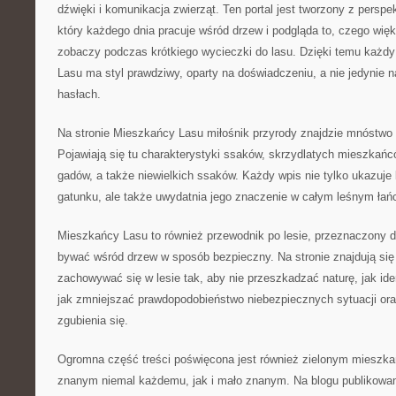
dźwięki i komunikacja zwierząt. Ten portal jest tworzony z perspe
który każdego dnia pracuje wśród drzew i podgląda to, czego więk
zobaczy podczas krótkiego wycieczki do lasu. Dzięki temu każd
Lasu ma styl prawdziwy, oparty na doświadczeniu, a nie jedynie
hasłach.
Na stronie Mieszkańcy Lasu miłośnik przyrody znajdzie mnóstwo 
Pojawiają się tu charakterystyki ssaków, skrzydlatych mieszkańcó
gadów, a także niewielkich ssaków. Każdy wpis nie tylko ukazuje
gatunku, ale także uwydatnia jego znaczenie w całym leśnym łań
Mieszkańcy Lasu to również przewodnik po lesie, przeznaczony dl
bywać wśród drzew w sposób bezpieczny. Na stronie znajdują się 
zachowywać się w lesie tak, aby nie przeszkadzać naturę, jak ide
jak zmniejszać prawdopodobieństwo niebezpiecznych sytuacji oraz
zgubienia się.
Ogromna część treści poświęcona jest również zielonym mieszk
znanym niemal każdemu, jak i mało znanym. Na blogu publikowan