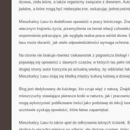
drzewa, zioła leśne, a także organizmy związane z drewnem. Autor
jadalne, a które mogą być niebezpieczne, wskazując jednocześnie
Mieszkańcy Lasu to dodatkowo opowieść o pracy leśniczego. Znaj
wiecznym krążeniu życia, przemyślenia na temat relacji człowieka
wspomnienia pokazujące, jak wygląda realna praca wśród drzew. 
lasu może docenić, jak wiele odpowiedzialności wymaga ochrona 
Na stronie nie brakuje również ciekawostek z pogranicza biologii i
pojawiają się opowieści z dawnych czasów, w których las pełni rol
drugiej strony autor korzysta po actualną wiedzę, by oddzielać f
Mieszkańcy Lasu stają się kładką między kulturą ludową a dzisie
Blog jest dedykowany do każdego, kto czuje więź z naturą. Znajdą
mieszczuchy stawiające pierwsze kroki w naturze, jak i pracownicy
mogą wykorzystać publikowane treści jako podstawę do lekcji te
uczniowie zyskają opowieści, które łatwo zapamiętać.
Mieszkańcy Lasu to także apel do odkrywania leśnych ścieżek. B
okolice to nie tylko miejsce na zdjęcia, ale złożony system, któ