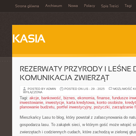
Archiwum
Nowa
Polacy
Tagi
Strona główna
Spis Treści
KASIA
REZERWATY PRZYRODY I LEŚNE D
KOMUNIKACJA ZWIERZĄT
POSTED BY ADMIN
POSTED ON LIS - 29 - 2025
MOŻLIWOŚĆ 
WYŁĄCZONA
Tagi:
akcje
,
bankowość
,
biznes
,
ekonomia
,
finanse
,
fundusze inw
inwestowanie
,
inwestycje
,
karta kredytowa
,
konto osobiste
,
kredyt
planowanie budżetu
,
portfel inwestycyjny
,
pożyczki
,
zarządzanie 
Mieszkańcy Lasu to blog, który powstał z zafascynowania do natu
gospodarza lasu. To zakątek sieci, w którym gość może wtopić si
zwierzętach i codziennych cudach, które zachodzą w zielonej głu