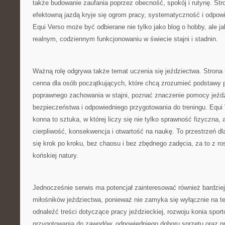
także budowanie zaufania poprzez obecność, spokój i rutynę. St
efektowną jazdą kryje się ogrom pracy, systematyczność i odpow
Equi Verso może być odbierane nie tylko jako blog o hobby, ale ja
realnym, codziennym funkcjonowaniu w świecie stajni i stadnin.
Ważną rolę odgrywa także temat uczenia się jeździectwa. Strona
cenna dla osób początkujących, które chcą zrozumieć podstawy 
poprawnego zachowania w stajni, poznać znaczenie pomocy jeźd
bezpieczeństwa i odpowiedniego przygotowania do treningu. Equi 
konna to sztuka, w której liczy się nie tylko sprawność fizyczna, 
cierpliwość, konsekwencja i otwartość na naukę. To przestrzeń dla
się krok po kroku, bez chaosu i bez zbędnego zadęcia, za to z 
końskiej natury.
Jednocześnie serwis ma potencjał zainteresować również bardzi
miłośników jeździectwa, ponieważ nie zamyka się wyłącznie na 
odnaleźć treści dotyczące pracy jeździeckiej, rozwoju konia spo
przygotowania do zawodów, odpowiedniego doboru sprzętu oraz p