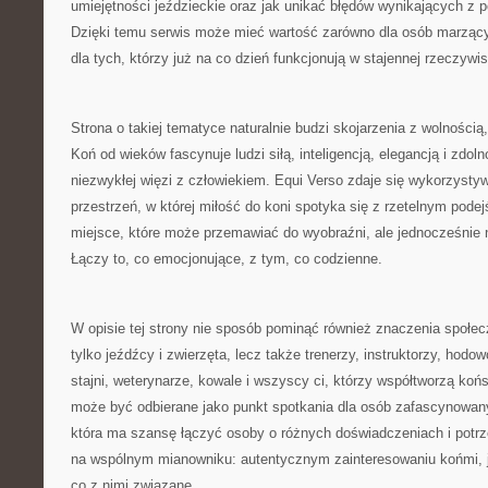
umiejętności jeździeckie oraz jak unikać błędów wynikających z 
Dzięki temu serwis może mieć wartość zarówno dla osób marzący
dla tych, którzy już na co dzień funkcjonują w stajennej rzeczywis
Strona o takiej tematyce naturalnie budzi skojarzenia z wolnością
Koń od wieków fascynuje ludzi siłą, inteligencją, elegancją i zdol
niezwykłej więzi z człowiekiem. Equi Verso zdaje się wykorzystyw
przestrzeń, w której miłość do koni spotyka się z rzetelnym pode
miejsce, które może przemawiać do wyobraźni, ale jednocześnie n
Łączy to, co emocjonujące, z tym, co codzienne.
W opisie tej strony nie sposób pominąć również znaczenia społecz
tylko jeźdźcy i zwierzęta, lecz także trenerzy, instruktorzy, hodo
stajni, weterynarze, kowale i wszyscy ci, którzy współtworzą koń
może być odbierane jako punkt spotkania dla osób zafascynowany
która ma szansę łączyć osoby o różnych doświadczeniach i potrz
na wspólnym mianowniku: autentycznym zainteresowaniu końmi, 
co z nimi związane.