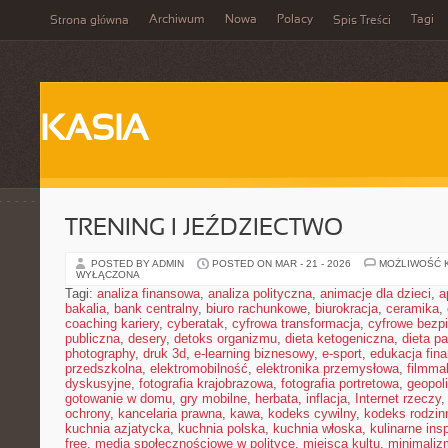
Archiwum
Nowa
Polacy
Tagi
Strona główna
Spis Treści
KASIA
TRENING I JEŹDZIECTWO
POSTED BY ADMIN
POSTED ON MAR - 21 - 2026
MOŻLIWOŚĆ 
WYŁĄCZONA
Tagi:
analiza finansowa
,
analiza polityczna
,
animacje dla dzieci
,
a
bakalia
,
bank centralny
,
biuro rachunkowe
,
biurokracja
,
ceramika
,
coaching kariery
,
cyberatak
,
cyfrowa transformacja
,
cyfrowe bezp
publiczna
,
desery
,
detoks organizmu
,
dieta ketogeniczna
,
dieta pa
photography
,
druk 3d
,
e-learning biznesowy
,
e-sport
,
edukacja fin
przedszkolna
,
elektromobilność
,
elektronika przemysłowa
,
filmma
dyskusyjne
,
fotografia krajobrazowa
,
fotografia portretowa
,
geopol
gotowanie w domu
,
gry mobilne
,
herbata
,
inflacja
,
Internet rzeczy
ochrony
,
kancelaria prawna
,
kawa
,
kodeks cywilny
,
kodeks rodzin
kuchnia azjatycka
,
kuchnia polska
,
kuchnia włoska
,
kulinarne insp
free
,
media społecznościowe w polityce
,
miejsca kultu
,
minimaliz