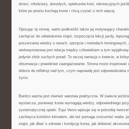
dzieci, młodzieży, dorosłych, opiekunów koni, rekreacyjnych jeź
które po prostu kochają konie i chcą czytać o nich więcej.
Opisując tę stronę, warto podkreślić także jej motywujący charak
zachęcać do odwiedzenia stajni, rozpoczęcia lekcji jazdy, lepsze
poszerzania wiedzy o rasach, sprzęcie i metodach treningowych, 
wielowymiarowa jest relacja między człowiekiem a tym wyjątkowy
jedynie zbiór suchych porad. To raczej narracja o świecie, w który
obserwacja i prawdziwe zaangażowanie. Strona może inspirować do
dobrze do refleksji nad tym, czym naprawdę jest odpowiedzialna
życiu.
Bardzo ważna jest również warstwa praktyczna. W świecie jeździ
wystarcza, ponieważ konie wymagają wiedzy, odpowiedniego przy
systematycznej opieki. Equi Verso wpisuje się w potrzebę tworzeni
zachwyca końskim klimatem, ale też pomaga zrozumieć realia: j
stajni, jak dbać o zdrowie i kondycję konia, jak dobierać akcesoria