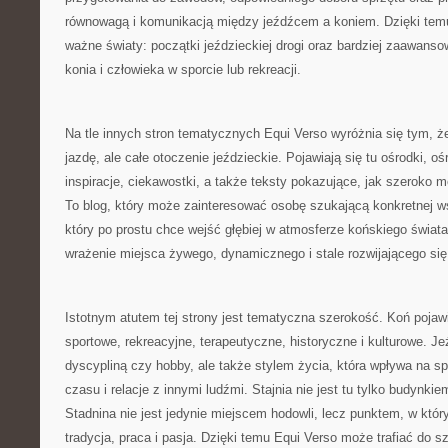
równowagą i komunikacją między jeźdźcem a koniem. Dzięki tem
ważne światy: początki jeździeckiej drogi oraz bardziej zaawanso
konia i człowieka w sporcie lub rekreacji.
Na tle innych stron tematycznych Equi Verso wyróżnia się tym, ż
jazdę, ale całe otoczenie jeździeckie. Pojawiają się tu ośrodki, o
inspiracje, ciekawostki, a także teksty pokazujące, jak szeroko 
To blog, który może zainteresować osobę szukającą konkretnej ws
który po prostu chce wejść głębiej w atmosferze końskiego świata
wrażenie miejsca żywego, dynamicznego i stale rozwijającego się
Istotnym atutem tej strony jest tematyczna szerokość. Koń pojawi
sportowe, rekreacyjne, terapeutyczne, historyczne i kulturowe. Jeź
dyscypliną czy hobby, ale także stylem życia, która wpływa na s
czasu i relacje z innymi ludźmi. Stajnia nie jest tu tylko budynki
Stadnina nie jest jedynie miejscem hodowli, lecz punktem, w któr
tradycja, praca i pasja. Dzięki temu Equi Verso może trafiać do s