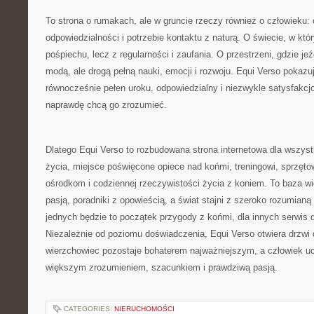
To strona o rumakach, ale w gruncie rzeczy również o człowieku: o 
odpowiedzialności i potrzebie kontaktu z naturą. O świecie, w któ
pośpiechu, lecz z regularności i zaufania. O przestrzeni, gdzie je
modą, ale drogą pełną nauki, emocji i rozwoju. Equi Verso pokazu
równocześnie pełen uroku, odpowiedzialny i niezwykle satysfakcjo
naprawdę chcą go zrozumieć.
Dlatego Equi Verso to rozbudowana strona internetowa dla wszyst
życia, miejsce poświęcone opiece nad końmi, treningowi, sprzęto
ośrodkom i codziennej rzeczywistości życia z koniem. To baza wi
pasją, poradniki z opowieścią, a świat stajni z szeroko rozumianą 
jednych będzie to początek przygody z końmi, dla innych serwis 
Niezależnie od poziomu doświadczenia, Equi Verso otwiera drzwi 
wierzchowiec pozostaje bohaterem najważniejszym, a człowiek uc
większym zrozumieniem, szacunkiem i prawdziwą pasją.
CATEGORIES:
NIERUCHOMOŚCI