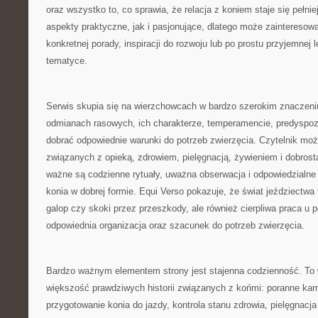
oraz wszystko to, co sprawia, że relacja z koniem staje się pełni
aspekty praktyczne, jak i pasjonujące, dlatego może zaintereso
konkretnej porady, inspiracji do rozwoju lub po prostu przyjemnej 
tematyce.
Serwis skupia się na wierzchowcach w bardzo szerokim znaczeniu.
odmianach rasowych, ich charakterze, temperamencie, predyspoz
dobrać odpowiednie warunki do potrzeb zwierzęcia. Czytelnik mo
związanych z opieką, zdrowiem, pielęgnacją, żywieniem i dobrost
ważne są codzienne rytuały, uważna obserwacja i odpowiedzialne
konia w dobrej formie. Equi Verso pokazuje, że świat jeździectwa
galop czy skoki przez przeszkody, ale również cierpliwa praca u 
odpowiednia organizacja oraz szacunek do potrzeb zwierzęcia.
Bardzo ważnym elementem strony jest stajenna codzienność. To w
większość prawdziwych historii związanych z końmi: poranne kar
przygotowanie konia do jazdy, kontrola stanu zdrowia, pielęgnacja 