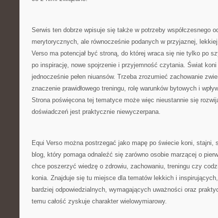
Serwis ten dobrze wpisuje się także w potrzeby współczesnego odb
merytorycznych, ale równocześnie podanych w przyjaznej, lekkiej 
Verso ma potencjał być stroną, do której wraca się nie tylko po 
po inspirację, nowe spojrzenie i przyjemność czytania. Świat koni
jednocześnie pełen niuansów. Trzeba zrozumieć zachowanie zwier
znaczenie prawidłowego treningu, rolę warunków bytowych i wpływ 
Strona poświęcona tej tematyce może więc nieustannie się rozwija
doświadczeń jest praktycznie niewyczerpana.
Equi Verso można postrzegać jako mapę po świecie koni, stajni, s
blog, który pomaga odnaleźć się zarówno osobie marzącej o pierws
chce poszerzyć wiedzę o zdrowiu, zachowaniu, treningu czy cod
konia. Znajduje się tu miejsce dla tematów lekkich i inspirujących
bardziej odpowiedzialnych, wymagających uważności oraz praktyc
temu całość zyskuje charakter wielowymiarowy.