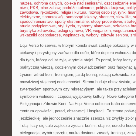
muzea
,
ochrona danych
,
opieka nad seniorami
,
oszczędzanie ener
piwo
,
PKB
,
plac zabaw
,
podróże kulinarne
,
polityka krajowa
,
polit
zawodowa
,
rękodzieło
,
religia i kultura
,
rozwój osobisty
,
rynki fin
elektryczne
,
samorozwój
,
samorząd lokalny
,
skansen
,
slow life
,
s
spadochroniarstwo
,
sporty ekstremalne
,
stopy procentowe
,
strate
studia podyplomowe
,
styl życia
,
systemy alarmowe
,
szkolenia br
turystyka zdrowotna
,
usługi cyfrowe
,
VR
,
weganizm
,
wegetariani
wskaźniki gospodarcze
,
wspinaczka
,
wybory
,
zdrowie seniora
,
zr
Equi Verso to serwis, w którym koński świat zostaje pokazany 
ciekawy i przystępny zarówno dla osób, które dopiero wchodzą do 
dla tych, którzy od lat żyją w rytmie stajni. To portal, który łączy
praktyczną wiedzą, codziennym doświadczeniem oraz fascynacją 
życiem wśród koni, treningiem, jazdą konną, relacją człowieka ze
prawdziwej stajennej codzienności. Strona buduje obraz świata, w 
zwierzęciem sportowym czy rekreacyjnym, ale także przyjacielem,
symbolem wolności i częścią wyjątkowej kultury. Nowe kategorie 
Pielęgnacja i Zdrowie Koni. Na Equi Verso odbiorca trafia do ser
centrum opowieści, porad, obserwacji i inspiracji. To strona pośw
jeździeckiej, ale jednocześnie znacznie szersza niż zwykły zbiór
Tutaj liczy się całe zaplecze życia z końmi: stajnie, ośrodki hod
pielęgnacja, wybór sprzętu, nauka dosiadu, zasady treningu, zroz