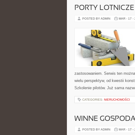
PORTY LOTNICZE
POSTED BY ADMIN
MAR - 17 -
zastosowaniem. Serwis ten można 
wielu perspektyw, od kwestii kons
Szkolenie pilotów. Już sama nazw
CATEGORIES:
NIERUCHOMOŚCI
WINNE GOSPODA
POSTED BY ADMIN
MAR - 17 -