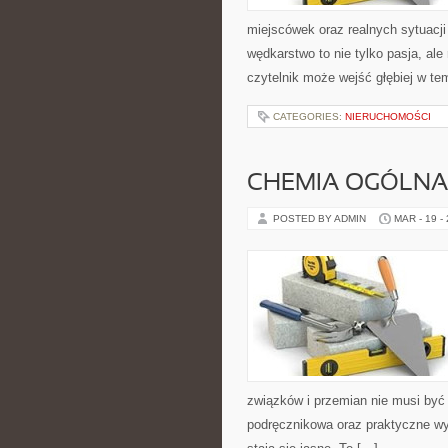
miejscówek oraz realnych sytuacj
wędkarstwo to nie tylko pasja, ale
czytelnik może wejść głębiej w tem
CATEGORIES:
NIERUCHOMOŚCI
CHEMIA OGÓLNA
POSTED BY ADMIN
MAR - 19 -
związków i przemian nie musi być
podręcznikowa oraz praktyczne wyj