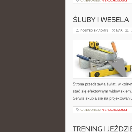
CATEGORIES:
NIERUCHOMOŚCI
ŚLUBY I WESELA
POSTED BY ADMIN
MAR - 21 -
Strona przedstawia świat, w który
stać się efektownym widowiskiem. 
Serwis skupia się na projektowani
CATEGORIES:
NIERUCHOMOŚCI
TRENING I JEŹDZ