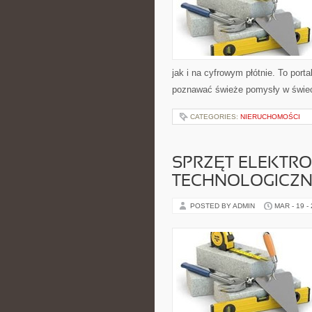
jak i na cyfrowym płótnie. To porta
poznawać świeże pomysły w świecie
CATEGORIES:
NIERUCHOMOŚCI
SPRZĘT ELEKTRO
TECHNOLOGICZN
POSTED BY ADMIN
MAR - 19 -