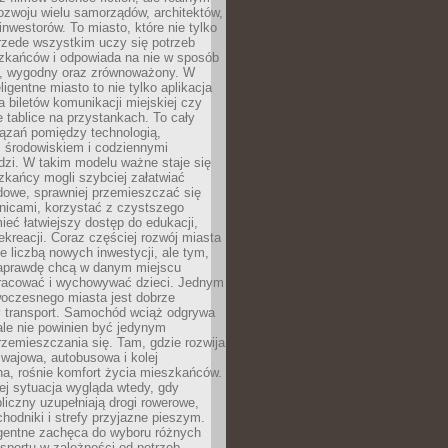
ozwoju wielu samorządów, architektów,
 inwestorów. To miasto, które nie tylko
przede wszystkim uczy się potrzeb
zkańców i odpowiada na nie w sposób
, wygodny oraz zrównoważony. W
ligentne miasto to nie tylko aplikacja
 biletów komunikacji miejskiej czy
e tablice na przystankach. To cały
ązań pomiędzy technologią,
, środowiskiem i codziennymi
dzi. W takim modelu ważne staje się
zkańcy mogli szybciej załatwiać
dowe, sprawniej przemieszczać się
nicami, korzystać z czystszego
mieć łatwiejszy dostęp do edukacji,
rekreacji. Coraz częściej rozwój miasta
ie liczbą nowych inwestycji, ale tym,
naprawdę chcą w danym miejscu
racować i wychowywać dzieci. Jednym
woczesnego miasta jest dobrze
 transport. Samochód wciąż odgrywa
ale nie powinien być jedynym
zemieszczania się. Tam, gdzie rozwija
mwajowa, autobusowa i kolej
a, rośnie komfort życia mieszkańców.
ej sytuacja wygląda wtedy, gdy
bliczny uzupełniają drogi rowerowe,
hodniki i strefy przyjazne pieszym.
igentne zachęca do wyboru różnych
sportu w zależności od potrzeb,