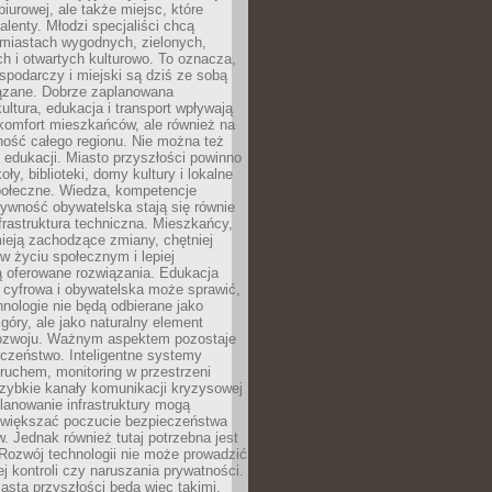
biurowej, ale także miejsc, które
talenty. Młodzi specjaliści chcą
miastach wygodnych, zielonych,
 i otwartych kulturowo. To oznacza,
spodarczy i miejski są dziś ze sobą
zane. Dobrze zaplanowana
kultura, edukacja i transport wpływają
 komfort mieszkańców, ale również na
ność całego regionu. Nie można też
edukacji. Miasto przyszłości powinno
ły, biblioteki, domy kultury i lokalne
społeczne. Wiedza, kompetencje
tywność obywatelska stają się równie
frastruktura techniczna. Mieszkańcy,
ieją zachodzące zmiany, chętniej
w życiu społecznym i lepiej
ą oferowane rozwiązania. Edukacja
 cyfrowa i obywatelska może sprawić,
nologie nie będą odbierane jako
góry, ale jako naturalny element
ozwoju. Ważnym aspektem pozostaje
czeństwo. Inteligentne systemy
ruchem, monitoring w przestrzeni
szybkie kanały komunikacji kryzysowej
lanowanie infrastruktury mogą
zwiększać poczucie bezpieczeństwa
 Jednak również tutaj potrzebna jest
Rozwój technologii nie może prowadzić
j kontroli czy naruszania prywatności.
asta przyszłości będą więc takimi,