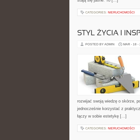
stają się jasne. To […]
CATEGORIES:
NIERUCHOMOŚCI
STYL ŻYCIA I INS
POSTED BY ADMIN
MAR - 18 -
rozwijać swoją wiedzę o skórze, p
jednocześnie korzystać z prakty
łączy w sobie estetykę […]
CATEGORIES:
NIERUCHOMOŚCI