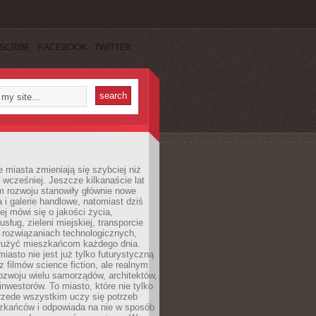
SCRIBE
FACEBOOK
TWITTER
miasta zmieniają się szybciej niż
 wcześniej. Jeszcze kilkanaście lat
m rozwoju stanowiły głównie nowe
a i galerie handlowe, natomiast dziś
ej mówi się o jakości życia,
sług, zieleni miejskiej, transporcie
 rozwiązaniach technologicznych,
służyć mieszkańcom każdego dnia.
miasto nie jest już tylko futurystyczną
z filmów science fiction, ale realnym
ozwoju wielu samorządów, architektów,
 inwestorów. To miasto, które nie tylko
przede wszystkim uczy się potrzeb
zkańców i odpowiada na nie w sposób