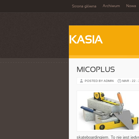
Archiwum
Nowa
Strona główna
KASIA
MICOPLUS
POSTED BY ADMIN
MAR - 22 -
skateboardingiem. To nie jest jedy