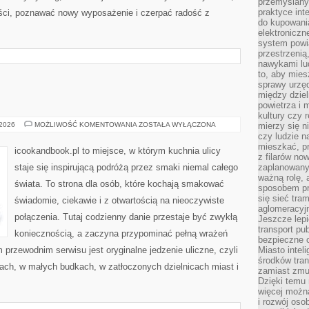
przemyślany
praktyce inte
ości, poznawać nowy wyposażenie i czerpać radość z
do kupowania
elektroniczn
system powi
przestrzenią
nawykami lu
to, aby mies
sprawy urzę
między dziel
powietrza i 
kultury czy 
WEGE
 2026
MOŻLIWOŚĆ KOMENTOWANIA
ZOSTAŁA WYŁĄCZONA
mierzy się n
NA
czy ludzie 
ULICY
mieszkać, p
icookandbook.pl to miejsce, w którym kuchnia ulicy
z filarów no
staje się inspirującą podróżą przez smaki niemal całego
zaplanowany
ważną rolę, 
świata. To strona dla osób, które kochają smakować
sposobem pr
się sieć tra
świadomie, ciekawie i z otwartością na nieoczywiste
aglomeracyjn
połączenia. Tutaj codzienny danie przestaje być zwykłą
Jeszcze lepi
transport pu
koniecznością, a zaczyna przypominać pełną wrażeń
bezpieczne c
przewodnim serwisu jest oryginalne jedzenie uliczne, czyli
Miasto intel
środków tran
anach, w małych budkach, w zatłoczonych dzielnicach miast i
zamiast zmu
Dzięki temu 
więcej możn
i rozwój oso