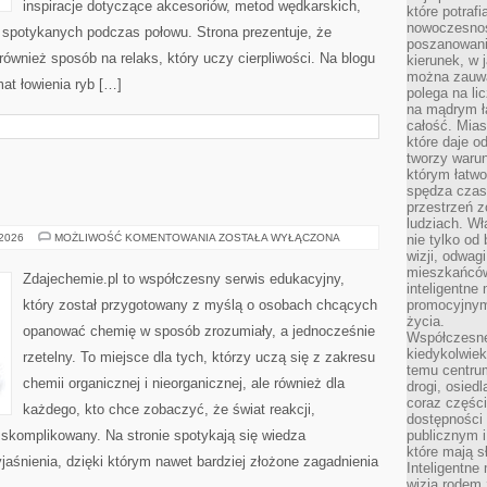
inspiracje dotyczące akcesoriów, metod wędkarskich,
które potraf
nowoczesnoś
i spotykanych podczas połowu. Strona prezentuje, że
poszanowani
 również sposób na relaks, który uczy cierpliwości. Na blogu
kierunek, w 
można zauważ
at łowienia ryb […]
polega na lic
na mądrym ł
całość. Mias
które daje o
tworzy warun
którym łatwo
spędza czas,
przestrzeń z
ludziach. Wł
CHEMIA
 2026
MOŻLIWOŚĆ KOMENTOWANIA
ZOSTAŁA WYŁĄCZONA
nie tylko od 
OGÓLNA
wizji, odwagi
mieszkańców.
Zdajechemie.pl to współczesny serwis edukacyjny,
inteligentne
który został przygotowany z myślą o osobach chcących
promocyjnym
życia.
opanować chemię w sposób zrozumiały, a jednocześnie
Współczesne 
kiedykolwiek
rzetelny. To miejsce dla tych, którzy uczą się z zakresu
temu centru
chemii organicznej i nieorganicznej, ale również dla
drogi, osiedl
coraz części
każdego, kto chce zobaczyć, że świat reakcji,
dostępności u
 skomplikowany. Na stronie spotykają się wiedza
publicznym i
które mają 
aśnienia, dzięki którym nawet bardziej złożone zagadnienia
Inteligentne 
wizją rodem 