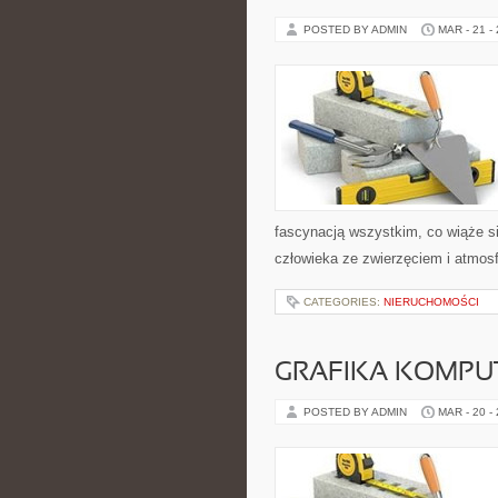
POSTED BY ADMIN
MAR - 21 -
fascynacją wszystkim, co wiąże si
człowieka ze zwierzęciem i atmosf
CATEGORIES:
NIERUCHOMOŚCI
GRAFIKA KOMP
POSTED BY ADMIN
MAR - 20 -