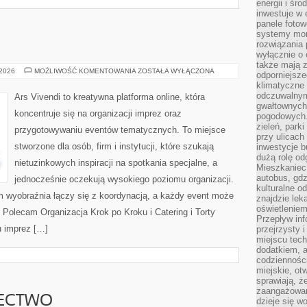
energii i śr
inwestuje w 
panele fotow
systemy moni
rozwiązania 
wyłącznie o
także mają z
ŚLUBY
 2026
MOŻLIWOŚĆ KOMENTOWANIA
ZOSTAŁA WYŁĄCZONA
odporniejsz
I
klimatyczne 
WESELA
odczuwalnym
Ars Vivendi to kreatywna platforma online, która
gwałtownych
koncentruje się na organizacji imprez oraz
pogodowych.
zieleń, park
przygotowywaniu eventów tematycznych. To miejsce
przy ulicach
stworzone dla osób, firm i instytucji, które szukają
inwestycje 
dużą rolę od
nietuzinkowych inspiracji na spotkania specjalne, a
Mieszkaniec 
autobus, gd
jednocześnie oczekują wysokiego poziomu organizacji.
kulturalne o
m wyobraźnia łączy się z koordynacją, a każdy event może
znajdzie lek
oświetlenie
Polecam Organizacja Krok po Kroku i Catering i Torty
Przepływ inf
u imprez […]
przejrzysty 
miejscu tec
dodatkiem, 
codzienności
miejskie, ot
sprawiają, ż
zaangażowani
IECTWO
dzieje się w