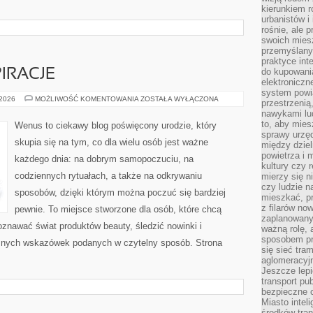
kierunkiem r
urbanistów i
rośnie, ale 
swoich mies
przemyślany
praktyce inte
do kupowania
PIRACJE
elektroniczn
system powi
STYL
 2026
MOŻLIWOŚĆ KOMENTOWANIA
ZOSTAŁA WYŁĄCZONA
przestrzenią
ŻYCIA
nawykami lu
I
INSPIRACJE
to, aby mies
Wenus to ciekawy blog poświęcony urodzie, który
sprawy urzę
skupia się na tym, co dla wielu osób jest ważne
między dziel
powietrza i 
każdego dnia: na dobrym samopoczuciu, na
kultury czy 
codziennych rytuałach, a także na odkrywaniu
mierzy się n
czy ludzie 
sposobów, dzięki którym można poczuć się bardziej
mieszkać, p
z filarów no
pewnie. To miejsce stworzone dla osób, które chcą
zaplanowany
oznawać świat produktów beauty, śledzić nowinki i
ważną rolę, 
sposobem pr
cznych wskazówek podanych w czytelny sposób. Strona
się sieć tra
aglomeracyjn
Jeszcze lepi
transport pu
bezpieczne c
Miasto intel
środków tran