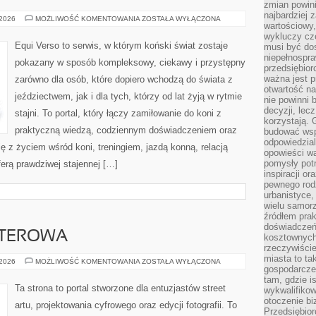
zmian powin
najbardziej
TRENING
 2026
MOŻLIWOŚĆ KOMENTOWANIA
ZOSTAŁA WYŁĄCZONA
wartościowy,
I
JEŹDZIECTWO
wykluczy cz
Equi Verso to serwis, w którym koński świat zostaje
musi być dos
niepełnospra
pokazany w sposób kompleksowy, ciekawy i przystępny
przedsiębior
ważna jest p
zarówno dla osób, które dopiero wchodzą do świata z
otwartość n
jeździectwem, jak i dla tych, którzy od lat żyją w rytmie
nie powinni 
decyzji, lec
stajni. To portal, który łączy zamiłowanie do koni z
korzystają. 
praktyczną wiedzą, codziennym doświadczeniem oraz
budować wspó
odpowiedzial
ę z życiem wśród koni, treningiem, jazdą konną, relacją
opowieści w
pomysły potr
erą prawdziwej stajennej […]
inspiracji o
pewnego ro
urbanistyce,
wielu samor
źródłem pra
doświadczeń
UTEROWA
kosztownych 
rzeczywiści
miasta to ta
GRAFIKA
 2026
MOŻLIWOŚĆ KOMENTOWANIA
ZOSTAŁA WYŁĄCZONA
gospodarczeg
KOMPUTEROWA
tam, gdzie is
Ta strona to portal stworzone dla entuzjastów street
wykwalifiko
otoczenie bi
artu, projektowania cyfrowego oraz edycji fotografii. To
Przedsiębior