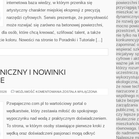
internetowa baza wiedzy, w którym przenika się
powierzchni 
przyciągają 
artystyczny charakter miejskiej ekspresji z precyzją
mieszkać w 
dynamicznych
narzędzi cyfrowych. Serwis prezentuje, że pomysłowość
że rozwój go
może rozwijać się zarówno na betonowej powierzchni,
mocno powią
przestrzeń, 
l dla osób, które chcą kreować, szlifować talent, a także
nie tylko na
 koloru. Nowości na stronie to Poradniki i Tutoriale […]
konkurencyj
zapominać o 
wspierać szko
inicjatywy 
cyfrowe i ak
ważne jak in
którzy rozum
NICZNY I NOWINKI
uczestniczą 
wykorzystuj
E
ekologiczna,
że nowe tech
narzucone z 
SPRZĘT
 2026
MOŻLIWOŚĆ KOMENTOWANIA
ZOSTAŁA WYŁĄCZONA
ELEKTRONICZNY
wspólnego r
I
także bezpie
NOWINKI
Pzwpajeczno.com.pl to wartościowy portal o
zarządzania 
TECHNOLOGICZNE
publicznej, 
wędkarstwie, który zestawia miłość do spokojnego
czy lepsze p
wypoczynku nad wodą z praktycznym doświadczeniem.
skutecznie 
mieszkańców.
To strona, w którym osoby stawiające pierwsze kroki z
równowaga. 
do nadmierne
wędką oraz doświadczeni pasjonaci mogą odkryć
Najlepsze mi