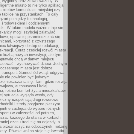
, wygodny oraz zrównoważony. W
ligentne miasto to nie tylko aplikacja
 biletów komunikacji miejskiej czy
e tablice na przystankach. To cały
ązań pomiędzy technologią,
, środowiskiem i codziennymi
dzi. W takim modelu ważne staje się
zkańcy mogli szybciej załatwiać
dowe, sprawniej przemieszczać się
nicami, korzystać z czystszego
mieć łatwiejszy dostęp do edukacji,
rekreacji. Coraz częściej rozwój miasta
ie liczbą nowych inwestycji, ale tym,
naprawdę chcą w danym miejscu
racować i wychowywać dzieci. Jednym
woczesnego miasta jest dobrze
 transport. Samochód wciąż odgrywa
ale nie powinien być jedynym
zemieszczania się. Tam, gdzie rozwija
mwajowa, autobusowa i kolej
a, rośnie komfort życia mieszkańców.
ej sytuacja wygląda wtedy, gdy
bliczny uzupełniają drogi rowerowe,
hodniki i strefy przyjazne pieszym.
igentne zachęca do wyboru różnych
sportu w zależności od potrzeb,
szać każdego do stania w korkach.
mniej czasu traci się na dojazdy, a
a przeznaczyć na odpoczynek, rodzinę
bisty. Równie ważna staje się kwestia