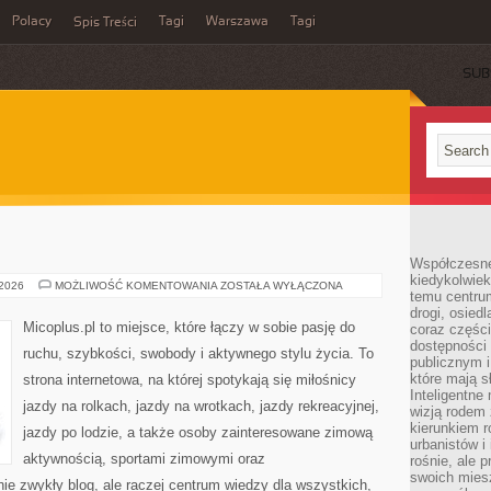
Polacy
Tagi
Warszawa
Tagi
Spis Treści
SUB
Współczesne 
kiedykolwiek
MICOPLUS
 2026
MOŻLIWOŚĆ KOMENTOWANIA
ZOSTAŁA WYŁĄCZONA
temu centru
drogi, osiedl
Micoplus.pl to miejsce, które łączy w sobie pasję do
coraz części
dostępności u
ruchu, szybkości, swobody i aktywnego stylu życia. To
publicznym i
które mają 
strona internetowa, na której spotykają się miłośnicy
Inteligentne 
jazdy na rolkach, jazdy na wrotkach, jazdy rekreacyjnej,
wizją rodem 
kierunkiem r
jazdy po lodzie, a także osoby zainteresowane zimową
urbanistów i
aktywnością, sportami zimowymi oraz
rośnie, ale 
swoich mies
nie zwykły blog, ale raczej centrum wiedzy dla wszystkich,