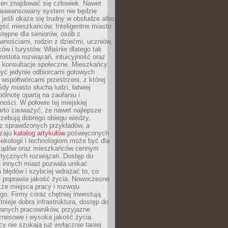
ien znajdować się człowiek. Nawet
 zaawansowany system nie będzie
 jeśli okaże się trudny w obsłudze albo
ęść mieszkańców. Inteligentne miasto
tępne dla seniorów, osób z
wnościami, rodzin z dziećmi, uczniów,
ców i turystów. Właśnie dlatego tak
rostota rozwiązań, intuicyjność oraz
a konsultacje społeczne. Mieszkańcy
być jedynie odbiorcami gotowych
z współtwórcami przestrzeni, z której
Gdy miasto słucha ludzi, łatwiej
lnotę opartą na zaufaniu i
ności. W połowie tej miejskiej
arto zauważyć, że nawet najlepsze
zebują dobrego obiegu wiedzy,
raz sprawdzonych przykładów, a
dzaju
katalog artykułów
poświęconych
 ekologii i technologiom może być dla
ządów oraz mieszkańców cennym
ktycznych rozwiązań. Dostęp do
 innych miast pozwala unikać
błędów i szybciej wdrażać to, co
e poprawia jakość życia. Nowoczesne
kże miejsca pracy i rozwoju
o. Firmy coraz chętniej inwestują
tnieje dobra infrastruktura, dostęp do
wanych pracowników, przyjazne
znesowe i wysoka jakość życia.
cy nie szukają już wyłącznie taniej