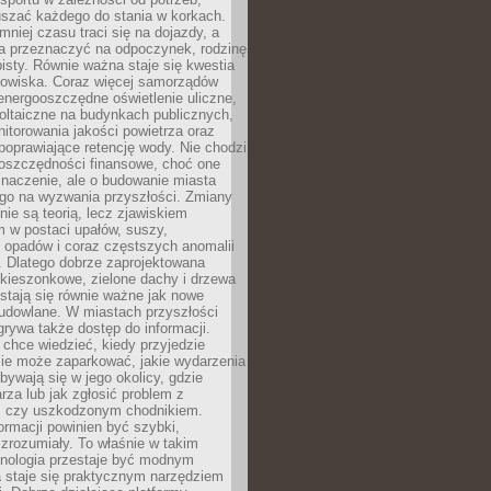
szać każdego do stania w korkach.
mniej czasu traci się na dojazdy, a
a przeznaczyć na odpoczynek, rodzinę
bisty. Równie ważna staje się kwestia
odowiska. Coraz więcej samorządów
energooszczędne oświetlenie uliczne,
oltaiczne na budynkach publicznych,
torowania jakości powietrza oraz
poprawiające retencję wody. Nie chodzi
 oszczędności finansowe, choć one
naczenie, ale o budowanie miasta
ego na wyzwania przyszłości. Zmiany
nie są teorią, lecz zjawiskiem
 w postaci upałów, suszy,
 opadów i coraz częstszych anomalii
 Dlatego dobrze zaprojektowana
i kieszonkowe, zielone dachy i drzewa
 stają się równie ważne jak nowe
budowlane. W miastach przyszłości
grywa także dostęp do informacji.
chce wiedzieć, kiedy przyjedzie
zie może zaparkować, jakie wydarzenia
dbywają się w jego okolicy, gdzie
arza lub jak zgłosić problem z
m czy uszkodzonym chodnikiem.
ormacji powinien być szybki,
i zrozumiały. To właśnie w takim
hnologia przestaje być modnym
a staje się praktycznym narzędziem