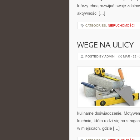
którzy chcą rozwijać swoje zdoln
aktywności […]
CATEGORIES:
NIERUCHOMOŚCI
WEGE NA ULICY
POSTED BY ADMIN
MAR - 22 -
kulinarne doświadczenie. Motywem 
kuchnia, która rodzi się na strag
w miejscach, gdzie […]