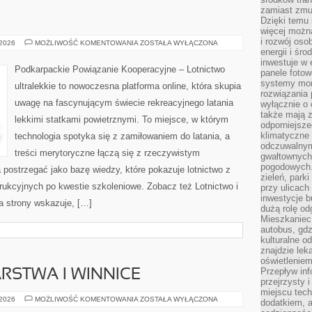
zamiast zmu
Dzięki temu 
więcej możn
i rozwój oso
PORTY
 2026
MOŻLIWOŚĆ KOMENTOWANIA
ZOSTAŁA WYŁĄCZONA
LOTNICZE
energii i śr
inwestuje w 
Podkarpackie Powiązanie Kooperacyjne – Lotnictwo
panele fotow
systemy moni
ultralekkie to nowoczesna platforma online, która skupia
rozwiązania 
uwagę na fascynującym świecie rekreacyjnego latania
wyłącznie o
także mają z
lekkimi statkami powietrznymi. To miejsce, w którym
odporniejsz
klimatyczne 
technologia spotyka się z zamiłowaniem do latania, a
odczuwalnym
treści merytoryczne łączą się z rzeczywistym
gwałtownych
pogodowych.
postrzegać jako bazę wiedzy, które pokazuje lotnictwo z
zieleń, park
trukcyjnych po kwestie szkoleniowe. Zobacz też Lotnictwo i
przy ulicach
inwestycje 
a strony wskazuje, […]
dużą rolę od
Mieszkaniec 
autobus, gd
kulturalne o
znajdzie lek
oświetlenie
Przepływ inf
RSTWA I WINNICE
przejrzysty 
miejscu tec
WINNE
 2026
MOŻLIWOŚĆ KOMENTOWANIA
ZOSTAŁA WYŁĄCZONA
dodatkiem, 
GOSPODARSTWA