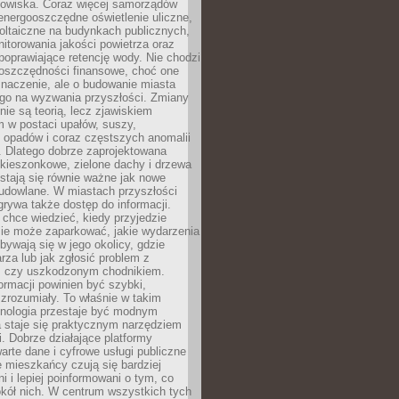
odowiska. Coraz więcej samorządów
energooszczędne oświetlenie uliczne,
oltaiczne na budynkach publicznych,
torowania jakości powietrza oraz
poprawiające retencję wody. Nie chodzi
 oszczędności finansowe, choć one
naczenie, ale o budowanie miasta
ego na wyzwania przyszłości. Zmiany
nie są teorią, lecz zjawiskiem
 w postaci upałów, suszy,
 opadów i coraz częstszych anomalii
 Dlatego dobrze zaprojektowana
i kieszonkowe, zielone dachy i drzewa
 stają się równie ważne jak nowe
budowlane. W miastach przyszłości
grywa także dostęp do informacji.
chce wiedzieć, kiedy przyjedzie
zie może zaparkować, jakie wydarzenia
dbywają się w jego okolicy, gdzie
arza lub jak zgłosić problem z
m czy uszkodzonym chodnikiem.
ormacji powinien być szybki,
i zrozumiały. To właśnie w takim
hnologia przestaje być modnym
a staje się praktycznym narzędziem
. Dobrze działające platformy
warte dane i cyfrowe usługi publiczne
e mieszkańcy czują się bardziej
 i lepiej poinformowani o tym, co
okół nich. W centrum wszystkich tych