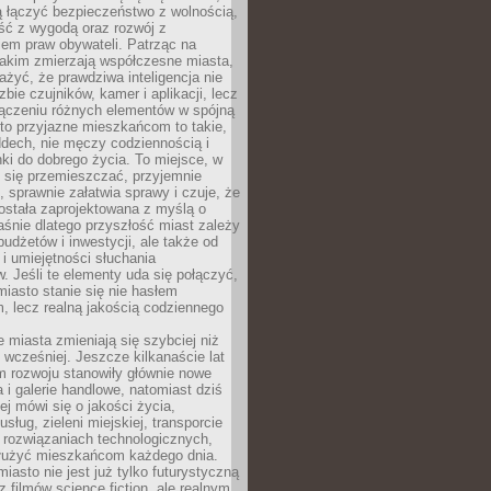
ią łączyć bezpieczeństwo z wolnością,
ć z wygodą oraz rozwój z
em praw obywateli. Patrząc na
jakim zmierzają współczesne miasta,
yć, że prawdziwa inteligencja nie
zbie czujników, kamer i aplikacji, lecz
ączeniu różnych elementów w spójną
to przyjazne mieszkańcom to takie,
ddech, nie męczy codziennością i
ki do dobrego życia. To miejsce, w
 się przemieszczać, przyjemnie
 sprawnie załatwia sprawy i czuje, że
ostała zaprojektowana z myślą o
aśnie dlatego przyszłość miast zależy
budżetów i inwestycji, ale także od
 i umiejętności słuchania
 Jeśli te elementy uda się połączyć,
 miasto stanie się nie hasłem
, lecz realną jakością codziennego
miasta zmieniają się szybciej niż
 wcześniej. Jeszcze kilkanaście lat
m rozwoju stanowiły głównie nowe
a i galerie handlowe, natomiast dziś
ej mówi się o jakości życia,
sług, zieleni miejskiej, transporcie
 rozwiązaniach technologicznych,
służyć mieszkańcom każdego dnia.
miasto nie jest już tylko futurystyczną
z filmów science fiction, ale realnym