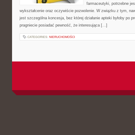
farmaceutyki, potrzebne jes
wykształcenie oraz oczywiście pozwolenie. W związku z tym, na
jest szczególna koncesja, bez której działanie apteki byłoby po pr
pragniecie posiadać pewność, że interesująca […]
CATEGORIES:
NIERUCHOMOŚCI