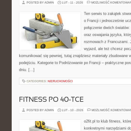
POSTED BY ADMIN
LUT - 11 - 2026
MOŻLIWOŚĆ KOMENTOWA
Ten serwis to zakątek stwo
o Francji i jednocześnie uc
połączenie dwóch światów: 
oraz oswajania języka, któ
rozmowach z Francuzami. 
wyjazd, ale też chcesz pocz
komunikować się pewniej, tutaj znajdziesz materiały zbudowane
podejściu. Kategorie to Podróżowanie po Francji – praktyczne por
dniu. […]
CATEGORIES:
NIERUCHOMOŚCI
FITNESS PO 40-TCE
POSTED BY ADMIN
LUT - 10 - 2026
MOŻLIWOŚĆ KOMENTOWA
o2fit.pl to klub fitness, któ
konkretnymi narzędziami do