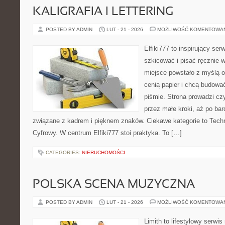
KALIGRAFIA I LETTERING
POSTED BY ADMIN
LUT - 21 - 2026
MOŻLIWOŚĆ KOMENTOWA
Elfiki777 to inspirujący ser
szkicować i pisać ręcznie 
miejsce powstało z myślą o 
cenią papier i chcą budowa
piśmie. Strona prowadzi czy
przez małe kroki, aż po ba
związane z kadrem i pięknem znaków. Ciekawe kategorie to Techn
Cyfrowy. W centrum Elfiki777 stoi praktyka. To […]
CATEGORIES:
NIERUCHOMOŚCI
POLSKA SCENA MUZYCZNA
POSTED BY ADMIN
LUT - 21 - 2026
MOŻLIWOŚĆ KOMENTOWA
Limith to lifestylowy serwi