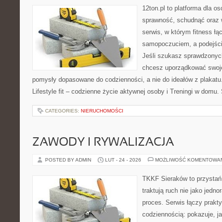
12ton.pl to platforma dla o
sprawność, schudnąć oraz w
serwis, w którym fitness łą
samopoczuciem, a podejście
Jeśli szukasz sprawdzonych
chcesz uporządkować swoje 
pomysły dopasowane do codzienności, a nie do ideałów z plakatu.
Lifestyle fit – codzienne życie aktywnej osoby i Treningi w domu
CATEGORIES:
NIERUCHOMOŚCI
ZAWODY I RYWALIZACJA
POSTED BY ADMIN
LUT - 24 - 2026
MOŻLIWOŚĆ KOMENTOWA
TKKF Sieraków to przystań i
traktują ruch nie jako jedno
proces. Serwis łączy prakt
codziennością: pokazuje, 