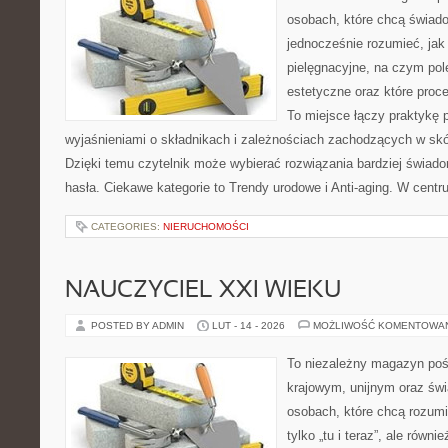
osobach, które chcą świado
jednocześnie rozumieć, jak 
pielęgnacyjne, na czym po
estetyczne oraz które proc
To miejsce łączy praktykę 
wyjaśnieniami o składnikach i zależnościach zachodzących w skó
Dzięki temu czytelnik może wybierać rozwiązania bardziej świad
hasła. Ciekawe kategorie to Trendy urodowe i Anti-aging. W cent
CATEGORIES:
NIERUCHOMOŚCI
NAUCZYCIEL XXI WIEKU
POSTED BY ADMIN
LUT - 14 - 2026
MOŻLIWOŚĆ KOMENTOWA
To niezależny magazyn poś
krajowym, unijnym oraz św
osobach, które chcą rozumie
tylko „tu i teraz”, ale równ