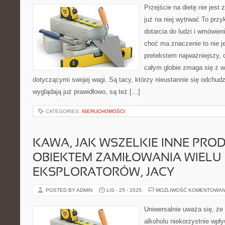
Przejście na dietę nie jest z
już na niej wytrwać To prz
dotarcia do ludzi i wmówie
choć ma znaczenie to nie j
pretekstem najważniejszy, 
całym globie zmaga się z 
dotyczącymi swojej wagi. Są tacy, którzy nieustannie się odchudz
wyglądają już prawidłowo, są też […]
CATEGORIES:
NIERUCHOMOŚCI
KAWA, JAK WSZELKIE INNE PROD
OBIEKTEM ZAMIŁOWANIA WIELU
EKSPLORATORÓW, JACY
POSTED BY ADMIN
LIS - 25 - 2025
MOŻLIWOŚĆ KOMENTOWAN
Uniwersalnie uważa się, że 
alkoholu niekorzystnie wpł