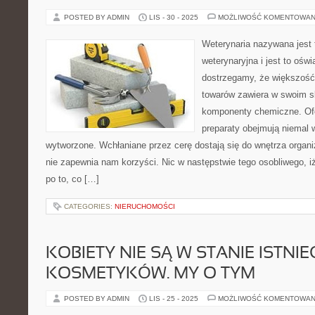
POSTED BY ADMIN
LIS - 30 - 2025
MOŻLIWOŚĆ KOMENTOWAN
Weterynaria nazywana jest 
weterynaryjna i jest to oświ
dostrzegamy, że większoś
towarów zawiera w swoim s
komponenty chemiczne. Of
preparaty obejmują niemal 
wytworzone. Wchłaniane przez cerę dostają się do wnętrza organ
nie zapewnia nam korzyści. Nic w następstwie tego osobliwego, i
po to, co […]
CATEGORIES:
NIERUCHOMOŚCI
KOBIETY NIE SĄ W STANIE ISTNIE
KOSMETYKÓW. MY O TYM
POSTED BY ADMIN
LIS - 25 - 2025
MOŻLIWOŚĆ KOMENTOWAN