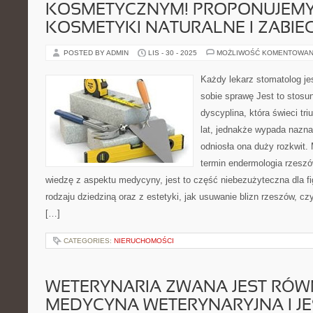
KOSMETYCZNYM! PROPONUJEM
KOSMETYKI NATURALNE I ZABIEG
POSTED BY ADMIN
LIS - 30 - 2025
MOŻLIWOŚĆ KOMENTOWAN
Każdy lekarz stomatolog je
sobie sprawę Jest to stosu
dyscyplina, która świeci tri
lat, jednakże wypada nazna
odniosła ona duży rozkwit.
termin endermologia rzesz
wiedzę z aspektu medycyny, jest to część niebezużyteczna dla fi
rodzaju dziedziną oraz z estetyki, jak usuwanie blizn rzeszów, cz
[…]
CATEGORIES:
NIERUCHOMOŚCI
WETERYNARIA ZWANA JEST RÓWN
MEDYCYNA WETERYNARYJNA I JE