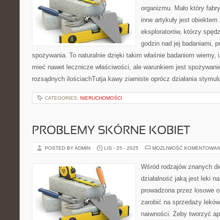
organizmu. Mało który fabr
inne artykuły jest obiektem
eksploratorów, którzy spędz
godzin nad jej badaniami, p
spożywania. To naturalnie dzięki takim właśnie badaniom wiemy, 
mieć nawet lecznicze właściwości, ale warunkiem jest spożywani
rozsądnych ilościachTutja kawy ziarniste oprócz działania stymu
CATEGORIES:
NIERUCHOMOŚCI
PROBLEMY SKÓRNE KOBIET
POSTED BY ADMIN
LIS - 25 - 2025
MOŻLIWOŚĆ KOMENTOWAN
Wśród rodzajów znanych die
działalność jaką jest leki n
prowadzona przez losowe os
zarobić na sprzedaży leków 
naiwności. Żeby tworzyć a