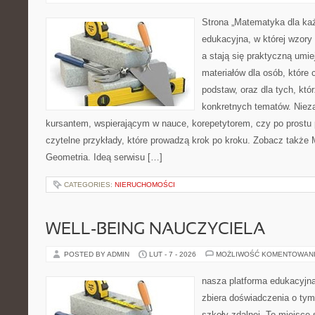
Strona „Matematyka dla każ
edukacyjna, w której wzory
a stają się praktyczną umie
materiałów dla osób, które
podstaw, oraz dla tych, któ
konkretnych tematów. Nieza
kursantem, wspierającym w nauce, korepetytorem, czy po prostu 
czytelne przykłady, które prowadzą krok po kroku. Zobacz także
Geometria. Ideą serwisu […]
CATEGORIES:
NIERUCHOMOŚCI
WELL-BEING NAUCZYCIELA
POSTED BY ADMIN
LUT - 7 - 2026
MOŻLIWOŚĆ KOMENTOWAN
nasza platforma edukacyjna 
zbiera doświadczenia o tym
szkoły zdalnej. To miejsce