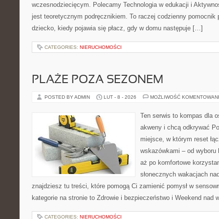
wczesnodziecięcym. Polecamy Technologia w edukacji i Aktywnoś
jest teoretycznym podręcznikiem. To raczej codzienny pomocnik 
dziecko, kiedy pojawia się płacz, gdy w domu następuje […]
CATEGORIES:
NIERUCHOMOŚCI
PLAŻE POZA SEZONEM
POSTED BY ADMIN
LUT - 8 - 2026
MOŻLIWOŚĆ KOMENTOWAN
Ten serwis to kompas dla o
akweny i chcą odkrywać Pol
miejsce, w którym reset łą
wskazówkami – od wyboru k
aż po komfortowe korzystan
słonecznych wakacjach n
znajdziesz tu treści, które pomogą Ci zamienić pomysł w sens
kategorie na stronie to Zdrowie i bezpieczeństwo i Weekend nad 
CATEGORIES:
NIERUCHOMOŚCI