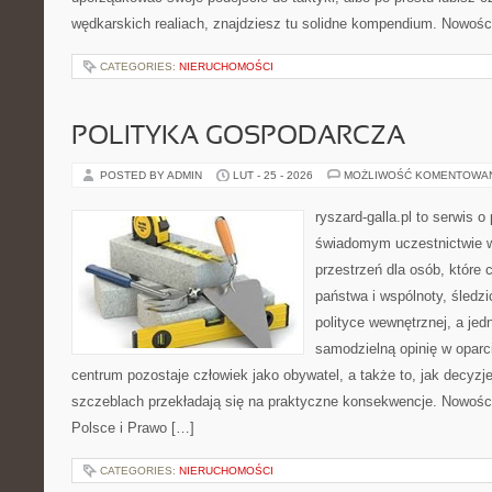
wędkarskich realiach, znajdziesz tu solidne kompendium. Nowości
CATEGORIES:
NIERUCHOMOŚCI
POLITYKA GOSPODARCZA
POSTED BY ADMIN
LUT - 25 - 2026
MOŻLIWOŚĆ KOMENTOWA
ryszard-galla.pl to serwis o 
świadomym uczestnictwie w
przestrzeń dla osób, któr
państwa i wspólnoty, śledz
polityce wewnętrznej, a je
samodzielną opinię w oparci
centrum pozostaje człowiek jako obywatel, a także to, jak decy
szczeblach przekładają się na praktyczne konsekwencje. Nowości
Polsce i Prawo […]
CATEGORIES:
NIERUCHOMOŚCI