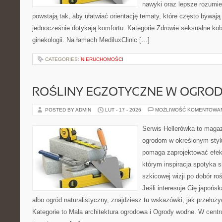
nawyki oraz lepsze rozumie
powstają tak, aby ułatwiać orientację tematy, które często bywaj
jednocześnie dotykają komfortu. Kategorie Zdrowie seksualne kobi
ginekologii. Na łamach MediluxClinic […]
CATEGORIES:
NIERUCHOMOŚCI
ROŚLINY EGZOTYCZNE W OGROD
POSTED BY ADMIN
LUT - 17 - 2026
MOŻLIWOŚĆ KOMENTOWA
Serwis Hellerówka to maga
ogrodom w określonym styl
pomaga zaprojektować efek
którym inspiracja spotyka s
szkicowej wizji po dobór roś
Jeśli interesuje Cię japońs
albo ogród naturalistyczny, znajdziesz tu wskazówki, jak przełożyć
Kategorie to Mała architektura ogrodowa i Ogrody wodne. W cent