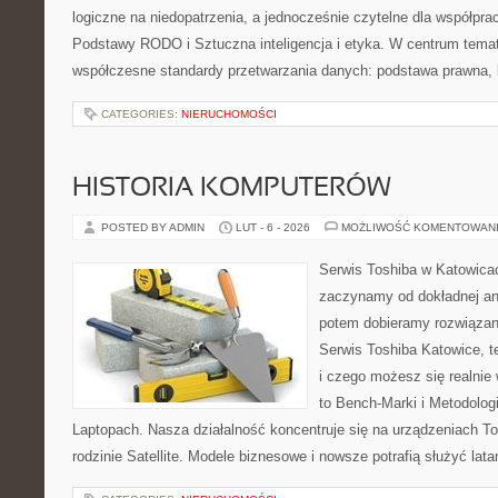
logiczne na niedopatrzenia, a jednocześnie czytelne dla współp
Podstawy RODO i Sztuczna inteligencja i etyka. W centrum temat
współczesne standardy przetwarzania danych: podstawa prawna, 
CATEGORIES:
NIERUCHOMOŚCI
HISTORIA KOMPUTERÓW
POSTED BY ADMIN
LUT - 6 - 2026
MOŻLIWOŚĆ KOMENTOWAN
Serwis Toshiba w Katowicac
zaczynamy od dokładnej ana
potem dobieramy rozwiązanie
Serwis Toshiba Katowice, t
i czego możesz się realnie
to Bench-Marki i Metodologi
Laptopach. Nasza działalność koncentruje się na urządzeniach T
rodzinie Satellite. Modele biznesowe i nowsze potrafią służyć latam