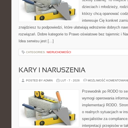
dzieciach i młodzieży, rodz
którzy chcą opanować codzi
interesuje Cię konkret zami
znajdziesz tu podpowiedzi, które ułatwiają wdrożenie dobrych n
rozwiązań. Dobre kategorie to Prawo oświatowe bez tajemnic i Na
Idea serwisu jest […]
CATEGORIES:
NIERUCHOMOŚCI
KARY I NARUSZENIA
POSTED BY ADMIN
LUT - 7 - 2026
MOŻLIWOŚĆ KOMENTOWAN
Przewodnik po RODO to ser
wymogi operowania informac
implementacji RODO. Stron
o realnych sytuacjach w ins
specjalistów za compliance. 
interpretacji przepisów w ta