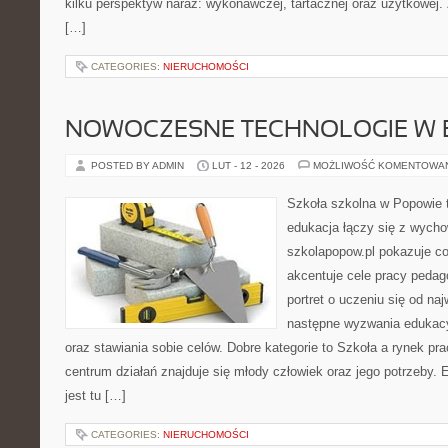
kilku perspektyw naraz: wykonawczej, tartacznej oraz użytkowej.
[…]
CATEGORIES:
NIERUCHOMOŚCI
NOWOCZESNE TECHNOLOGIE W 
POSTED BY ADMIN
LUT - 12 - 2026
MOŻLIWOŚĆ KOMENTOWA
Szkoła szkolna w Popowie 
edukacja łączy się z wycho
szkolapopow.pl pokazuje c
akcentuje cele pracy peda
portret o uczeniu się od na
następne wyzwania edukacy
oraz stawiania sobie celów. Dobre kategorie to Szkoła a rynek pr
centrum działań znajduje się młody człowiek oraz jego potrzeby
jest tu […]
CATEGORIES:
NIERUCHOMOŚCI