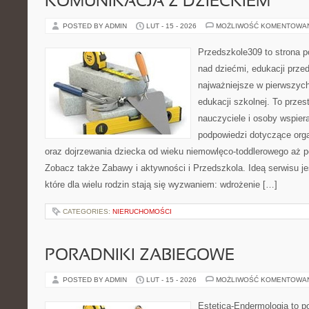
KOMUNIKACJA Z DZIECKIEM
POSTED BY ADMIN
LUT - 15 - 2026
MOŻLIWOŚĆ KOMENTOWA
Przedszkole309 to strona 
nad dziećmi, edukacji prze
najważniejsze w pierwszych
edukacji szkolnej. To przes
nauczyciele i osoby wspier
podpowiedzi dotyczące org
oraz dojrzewania dziecka od wieku niemowlęco-toddlerowego aż po
Zobacz także Zabawy i aktywności i Przedszkola. Ideą serwisu j
które dla wielu rodzin stają się wyzwaniem: wdrożenie […]
CATEGORIES:
NIERUCHOMOŚCI
PORADNIKI ZABIEGOWE
POSTED BY ADMIN
LUT - 15 - 2026
MOŻLIWOŚĆ KOMENTOWA
Estetica-Endermologia to p