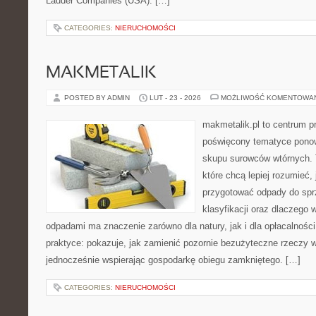
Lauder Companies (USA). […]
CATEGORIES:
NIERUCHOMOŚCI
MAKMETALIK
POSTED BY ADMIN
LUT - 23 - 2026
MOŻLIWOŚĆ KOMENTOWA
makmetalik.pl to centrum 
poświęcony tematyce pono
skupu surowców wtórnych. T
które chcą lepiej rozumieć, 
przygotować odpady do sprz
klasyfikacji oraz dlaczego
odpadami ma znaczenie zarówno dla natury, jak i dla opłacalności
praktyce: pokazuje, jak zamienić pozornie bezużyteczne rzeczy w
jednocześnie wspierając gospodarkę obiegu zamkniętego. […]
CATEGORIES:
NIERUCHOMOŚCI