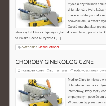
myślą o czytelnikach szuk
dniu, ale też o tych, którz
miejsce, w którym melodie 
opowieściami, a świeże wyd
Całość ma charakter przys
staje się tu bliższa i daje się czytać tak samo łatwo, jak słucha. 
to Polska Scena Muzyczna i […]
CATEGORIES:
NIERUCHOMOŚCI
CHOROBY GINEKOLOGICZNE
POSTED BY ADMIN
LUT - 18 - 2026
MOŻLIWOŚĆ KOMENTOWA
MediluxClinic to miejsce w 
dobrostanie pań na każdym e
internetowy, który łączy c
empatycznym podejściem d
W centrum tej przestrzeni s