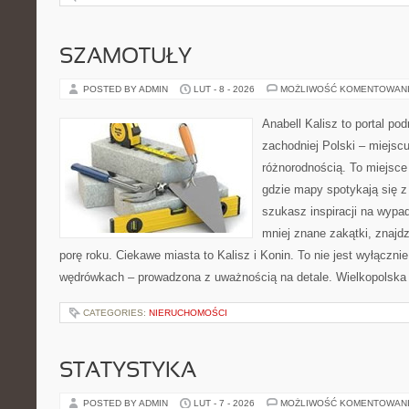
SZAMOTUŁY
POSTED BY ADMIN
LUT - 8 - 2026
MOŻLIWOŚĆ KOMENTOWAN
Anabell Kalisz to portal po
zachodniej Polski – miejscu
różnorodnością. To miejsce
gdzie mapy spotykają się z
szukasz inspiracji na wypa
mniej znane zakątki, znajd
porę roku. Ciekawe miasta to Kalisz i Konin. To nie jest wyłącznie l
wędrówkach – prowadzona z uważnością na detale. Wielkopolska 
CATEGORIES:
NIERUCHOMOŚCI
STATYSTYKA
POSTED BY ADMIN
LUT - 7 - 2026
MOŻLIWOŚĆ KOMENTOWAN