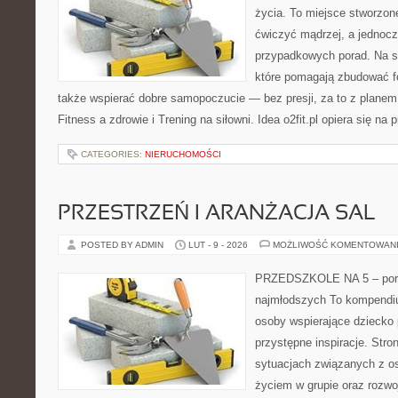
życia. To miejsce stworzon
ćwiczyć mądrzej, a jednocze
przypadkowych porad. Na st
które pomagają zbudować f
także wspierać dobre samopoczucie — bez presji, za to z planem
Fitness a zdrowie i Trening na siłowni. Idea o2fit.pl opiera się na
CATEGORIES:
NIERUCHOMOŚCI
PRZESTRZEŃ I ARANŻACJA SAL
POSTED BY ADMIN
LUT - 9 - 2026
MOŻLIWOŚĆ KOMENTOWAN
PRZEDSZKOLE NA 5 – port
najmłodszych To kompendiu
osoby wspierające dziecko 
przystępne inspiracje. Stro
sytuacjach związanych z o
życiem w grupie oraz rozw