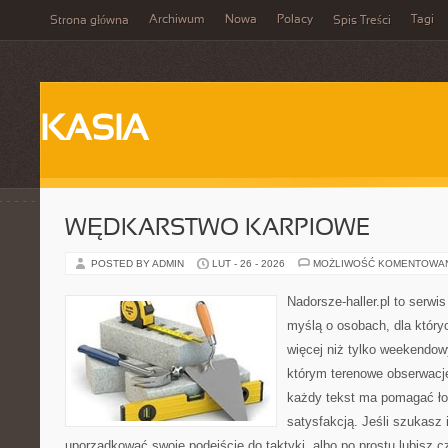
Archiwum
Nowa
Polacy
Tagi
Strona główna
Spis Treści
KASIA
WĘDKARSTWO KARPIOWE
POSTED BY ADMIN
LUT - 26 - 2026
MOŻLIWOŚĆ KOMENTOWA
Nadorsze-haller.pl to serwi
myślą o osobach, dla który
więcej niż tylko weekendo
którym terenowe obserwacje
każdy tekst ma pomagać łow
satysfakcją. Jeśli szukasz 
uporządkować swoje podejście do taktyki, albo po prostu lubisz c