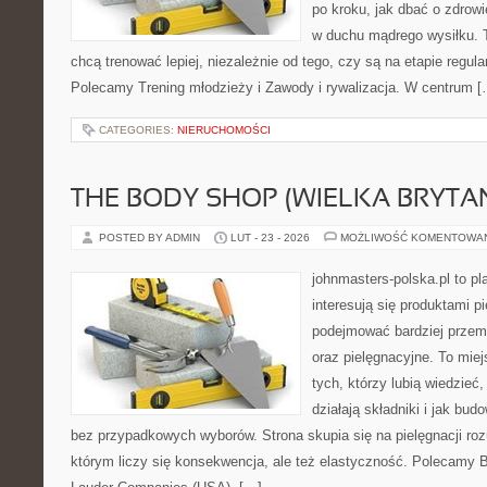
po kroku, jak dbać o zdrowi
w duchu mądrego wysiłku. T
chcą trenować lepiej, niezależnie od tego, czy są na etapie regula
Polecamy Trening młodzieży i Zawody i rywalizacja. W centrum [
CATEGORIES:
NIERUCHOMOŚCI
THE BODY SHOP (WIELKA BRYTAN
POSTED BY ADMIN
LUT - 23 - 2026
MOŻLIWOŚĆ KOMENTOWA
johnmasters-polska.pl to pl
interesują się produktami p
podejmować bardziej prze
oraz pielęgnacyjne. To mie
tych, którzy lubią wiedzieć,
działają składniki i jak bu
bez przypadkowych wyborów. Strona skupia się na pielęgnacji roz
którym liczy się konsekwencja, ale też elastyczność. Polecamy B