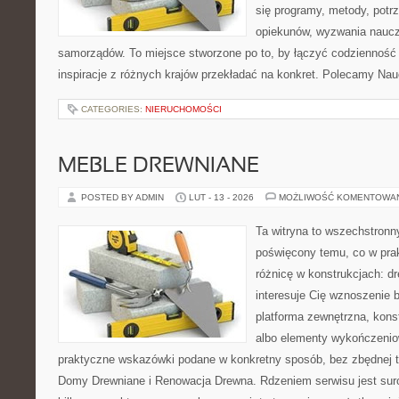
się programy, metody, potr
opiekunów, wyzwania nauczyc
samorządów. To miejsce stworzone po to, by łączyć codzienność s
inspiracje z różnych krajów przekładać na konkret. Polecamy Nau
CATEGORIES:
NIERUCHOMOŚCI
MEBLE DREWNIANE
POSTED BY ADMIN
LUT - 13 - 2026
MOŻLIWOŚĆ KOMENTOWA
Ta witryna to wszechstronn
poświęcony temu, co w prak
różnicę w konstrukcjach: d
interesuje Cię wznoszenie 
platforma zewnętrzna, kons
albo elementy wykończenio
praktyczne wskazówki podane w konkretny sposób, bez zbędnej te
Domy Drewniane i Renowacja Drewna. Rdzeniem serwisu jest sur