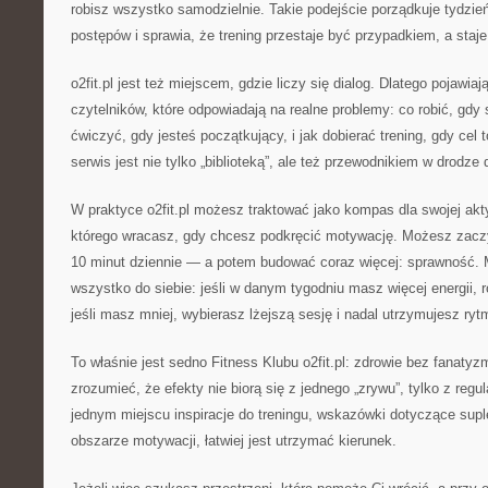
robisz wszystko samodzielnie. Takie podejście porządkuje tydzień
postępów i sprawia, że trening przestaje być przypadkiem, a staje
o2fit.pl jest też miejscem, gdzie liczy się dialog. Dlatego pojawiaj
czytelników, które odpowiadają na realne problemy: co robić, gdy
ćwiczyć, gdy jesteś początkujący, i jak dobierać trening, gdy cel 
serwis jest nie tylko „biblioteką”, ale też przewodnikiem w drodze 
W praktyce o2fit.pl możesz traktować jako kompas dla swojej akt
którego wracasz, gdy chcesz podkręcić motywację. Możesz zac
10 minut dziennie — a potem budować coraz więcej: sprawność.
wszystko do siebie: jeśli w danym tygodniu masz więcej energii, 
jeśli masz mniej, wybierasz lżejszą sesję i nadal utrzymujesz ryt
To właśnie jest sedno Fitness Klubu o2fit.pl: zdrowie bez fanat
zrozumieć, że efekty nie biorą się z jednego „zrywu”, tylko z regu
jednym miejscu inspiracje do treningu, wskazówki dotyczące supl
obszarze motywacji, łatwiej jest utrzymać kierunek.