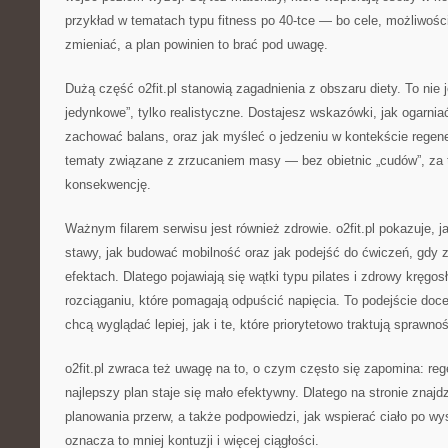
przykład w tematach typu fitness po 40-tce — bo cele, możliwości 
zmieniać, a plan powinien to brać pod uwagę.
Dużą część o2fit.pl stanowią zagadnienia z obszaru diety. To nie j
jedynkowe”, tylko realistyczne. Dostajesz wskazówki, jak ogarniać
zachować balans, oraz jak myśleć o jedzeniu w kontekście regener
tematy związane z zrzucaniem masy — bez obietnic „cudów”, za 
konsekwencję.
Ważnym filarem serwisu jest również zdrowie. o2fit.pl pokazuje, 
stawy, jak budować mobilność oraz jak podejść do ćwiczeń, gdy 
efektach. Dlatego pojawiają się wątki typu pilates i zdrowy kręgosł
rozciąganiu, które pomagają odpuścić napięcia. To podejście doc
chcą wyglądać lepiej, jak i te, które priorytetowo traktują sprawno
o2fit.pl zwraca też uwagę na to, o czym często się zapomina: re
najlepszy plan staje się mało efektywny. Dlatego na stronie znajd
planowania przerw, a także podpowiedzi, jak wspierać ciało po wy
oznacza to mniej kontuzji i więcej ciągłości.