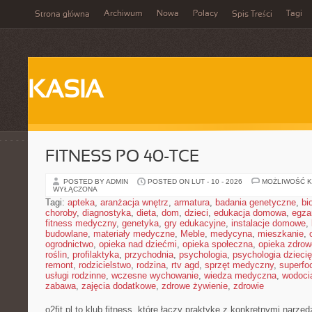
Archiwum
Nowa
Polacy
Tagi
Strona główna
Spis Treści
KASIA
FITNESS PO 40-TCE
POSTED BY ADMIN
POSTED ON LUT - 10 - 2026
MOŻLIWOŚĆ 
WYŁĄCZONA
Tagi:
apteka
,
aranżacja wnętrz
,
armatura
,
badania genetyczne
,
bi
choroby
,
diagnostyka
,
dieta
,
dom
,
dzieci
,
edukacja domowa
,
egza
fitness medyczny
,
genetyka
,
gry edukacyjne
,
instalacje domowe
,
budowlane
,
materiały medyczne
,
Meble
,
medycyna
,
mieszkanie
,
ogrodnictwo
,
opieka nad dziećmi
,
opieka społeczna
,
opieka zdrow
roślin
,
profilaktyka
,
przychodnia
,
psychologia
,
psychologia dzieci
remont
,
rodzicielstwo
,
rodzina
,
rtv agd
,
sprzęt medyczny
,
superfo
usługi rodzinne
,
wczesne wychowanie
,
wiedza medyczna
,
wodoci
zabawa
,
zajęcia dodatkowe
,
zdrowe żywienie
,
zdrowie
o2fit.pl to klub fitness, które łączy praktykę z konkretnymi narzę