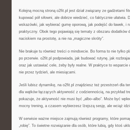
Kolejną mocną stroną o2fit.pl jest dział związany ze gadżetami fi
kupować pół siłowni, ale dobrze wiedzieć, co faktycznie ułatwia. D
wskazówki, jak wybierać gumę oporową, jak podejść do ławek, i n
praktyczny. Obok tego pojawiają się tematy z obszaru dodatków 
naciskiem na prostotę, a nie na „magiczne skróty”.
Nie brakuje tu również treści o mindsecie. Bo forma to nie tylko pl
po przerwie. o2fit.pl podpowiada, jak budować rutynę, jak rozbraj
oraz jak ustawiać cele, żeby były realne. W praktyce to wsparcie
nie przez tydzień, ale miesiącami.
Jeśli lubisz dynamikę, na o2fit.pl znajdziesz też przestrzeń dla 
dla wątków łączących aktywność z codziennością, na przykład tre
pokazuje, że aktywność nie musi być „albo–albo”. Może być wpl
mocny trening, a czasem wybierzesz lżejszą sesję, ale wciąż idzi
W serwisie ważne miejsce zajmują również programy, które pomag
„robię”. To świetne rozwiązanie dla osób, które lubią, gdy ktoś ukł