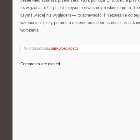
Jeżeli więc szukasz przestrzeni, która pomoże Ci wrócić, a przy 
rozwiązania, o2fit.pl jest miejscem stworzonym właśnie po to. To 
czymś więcej niż wyglądem — to sprawność. I niezależnie od teg
wzmocnienie, czy po prostu chcesz ruszać się częściej, znajdzies
wdrożenia.
CATEGORIES:
NIERUCHOMOŚCI
Comments are closed.