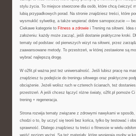
stylu życia. To miejsce stworzone dla osób, które chcą ćwiczyć m
lubią przypadkowych porad. Na stronie znajdziesz treści, które 
wysmuklić sylwetkę, a także wspierać dobre samopoczucie — bez 
Ciekawe kategorie to
Fitness a zdrowie
i Trening na siłowni. Idea 
założeniu: każdy może zacząć, jeśli dostanie praktyczne kroki. D
tematy od podstaw: od pierwszych wizyt na siłowni, przez zarząd
zaawansowane metody. To przestrzeń, w której zestawione są mo
wybrać najlepszą drogę.
W o2fit.pl ważna jest też uniwersalność. Jeśli lubisz pracę na m
znajdziesz tu podejście do treningu siłowego oraz praktyczne pod
obciążenie. Jeżeli wolisz ruch w czterech ścianach, też dostanie
przestrzeń. A jeśli chcesz łączyć różne światy, o2fit.pl pomoże Ci
trening + regeneracja.
Strona rozwija tematy związane z zdrowymi nawykami w sposób, k
chodzi o to, by uczyć się teorii bez końca, tylko by testować i o
sprawność. Dlatego znajdziesz tu treści o fitnessie w wielu odsło
wejść poziom wyżej. Są też materiały, które wspierają osoby w k