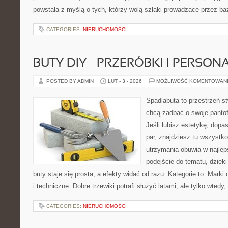
powstała z myślą o tych, którzy wolą szlaki prowadzące przez ba
CATEGORIES:
NIERUCHOMOŚCI
BUTY DIY – PRZERÓBKI I PERSON
POSTED BY ADMIN
LUT - 3 - 2026
MOŻLIWOŚĆ KOMENTOWAN
Spadlabuta to przestrzeń st
chcą zadbać o swoje pantof
Jeśli lubisz estetykę, dopa
par, znajdziesz tu wszystko
utrzymania obuwia w najleps
podejście do tematu, dzięk
buty staje się prosta, a efekty widać od razu. Kategorie to: Mark
i techniczne. Dobre trzewiki potrafi służyć latami, ale tylko wtedy,
CATEGORIES:
NIERUCHOMOŚCI