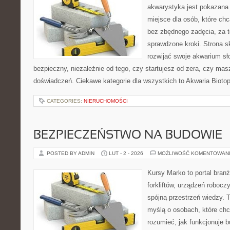
akwarystyka jest pokazana 
miejsce dla osób, które ch
bez zbędnego zadęcia, za t
sprawdzone kroki. Strona s
rozwijać swoje akwarium s
bezpieczny, niezależnie od tego, czy startujesz od zera, czy masz
doświadczeń. Ciekawe kategorie dla wszystkich to Akwaria Biotop
CATEGORIES:
NIERUCHOMOŚCI
BEZPIECZEŃSTWO NA BUDOWIE
POSTED BY ADMIN
LUT - 2 - 2026
MOŻLIWOŚĆ KOMENTOWAN
Kursy Marko to portal branż
forkliftów, urządzeń roboc
spójną przestrzeń wiedzy. 
myślą o osobach, które chc
rozumieć, jak funkcjonuje 