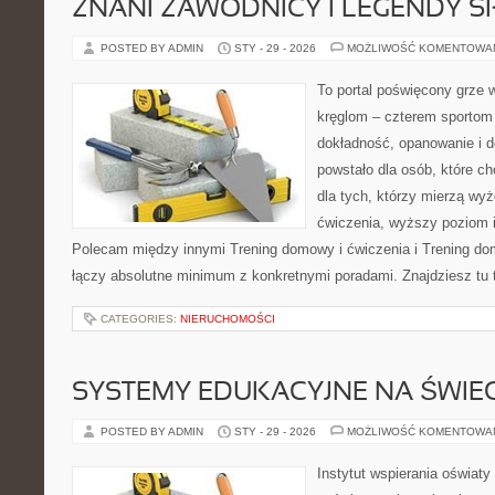
ZNANI ZAWODNICY I LEGENDY S
POSTED BY ADMIN
STY - 29 - 2026
MOŻLIWOŚĆ KOMENTOWA
To portal poświęcony grze w
kręglom – czterem sportom p
dokładność, opanowanie i d
powstało dla osób, które ch
dla tych, którzy mierzą wy
ćwiczenia, wyższy poziom i
Polecam między innymi Trening domowy i ćwiczenia i Trening do
łączy absolutne minimum z konkretnymi poradami. Znajdziesz tu t
CATEGORIES:
NIERUCHOMOŚCI
SYSTEMY EDUKACYJNE NA ŚWIEC
POSTED BY ADMIN
STY - 29 - 2026
MOŻLIWOŚĆ KOMENTOWA
Instytut wspierania oświaty