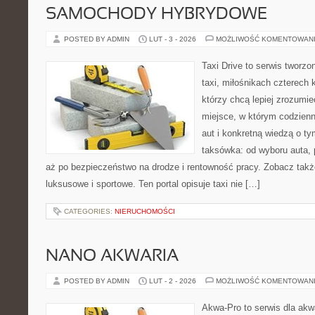
SAMOCHODY HYBRYDOWE
POSTED BY ADMIN
LUT - 3 - 2026
MOŻLIWOŚĆ KOMENTOWAN
Taxi Drive to serwis tworz
taxi, miłośnikach czterech 
którzy chcą lepiej zrozumie
miejsce, w którym codzienn
aut i konkretną wiedzą o t
taksówka: od wyboru auta, 
aż po bezpieczeństwo na drodze i rentowność pracy. Zobacz tak
luksusowe i sportowe. Ten portal opisuje taxi nie […]
CATEGORIES:
NIERUCHOMOŚCI
NANO AKWARIA
POSTED BY ADMIN
LUT - 2 - 2026
MOŻLIWOŚĆ KOMENTOWAN
Akwa-Pro to serwis dla akw