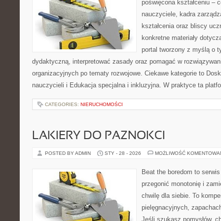
poświęcona kształceniu – 
nauczyciele, kadra zarządz
kształcenia oraz bliscy uc
konkretne materiały dotyczą
portal tworzony z myślą o 
dydaktyczną, interpretować zasady oraz pomagać w rozwiązywan
organizacyjnych po tematy rozwojowe. Ciekawe kategorie to Dos
nauczycieli i Edukacja specjalna i inkluzyjna. W praktyce ta platf
CATEGORIES:
NIERUCHOMOŚCI
LAKIERY DO PAZNOKCI
POSTED BY ADMIN
STY - 28 - 2026
MOŻLIWOŚĆ KOMENTOWA
Beat the boredom to serwis
przegonić monotonię i zami
chwilę dla siebie. To komp
pielęgnacyjnych, zapachach
Jeśli szukasz pomysłów, ch