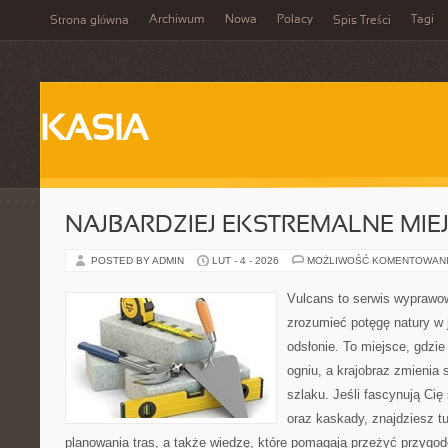
Archiwum
Nowa
Polacy
Tagi
Strona główna
Spis Treści
KASIA
NAJBARDZIEJ EKSTREMALNE MIEJ
POSTED BY ADMIN
LUT - 4 - 2026
MOŻLIWOŚĆ KOMENTOWAN
Vulcans to serwis wyprawow
zrozumieć potęgę natury w j
odsłonie. To miejsce, gdzie 
ogniu, a krajobraz zmienia
szlaku. Jeśli fascynują Cię
oraz kaskady, znajdziesz t
planowania tras, a także wiedzę, które pomagają przeżyć przygod