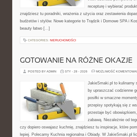
recepturę i wybierać produk
znajdziesz tu poradniki, wrażenia z użycia oraz zestawienia dop
budżetów i stylów. Nowe kategorie to Trądzik i Domowe SPA i Ko
beauty łatwo […]
CATEGORIES:
NIERUCHOMOŚCI
GOTOWANIE NA RÓŻNE OKAZJE
POSTED BY ADMIN
STY - 28 - 2026
MOŻLIWOŚĆ KOMENTOWA
JakieSmaki.pl to kulinarny s
by upraszczać codzienne g
posiłki w smaczne momenty.
przepisy spotykają się z w
przestaje być obowiązkiem,
zabawą. Niezależnie od teg
czy dopiero oswajasz kuchnię, znajdziesz tu inspiracje, które po
lepiej. Polecamy Kuchnia regionalna i Obiady. W JakieSmaki.pl lic