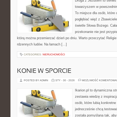
Droga z Jezusem to serwis
towarzyszem w powszednim 
To miejsce dla osób, które 
pogłębiać więź z Zbawicie
świetle Słowa Bożego. Cała 
przekonanie nie jest przypi
którą można przemierzać dzień po dniu. Warto przeczytać Religie 
rdzennych ludów. Na łamach […]
CATEGORIES:
NIERUCHOMOŚCI
KONIE W SPORCIE
POSTED BY ADMIN
STY - 30 - 2026
MOŻLIWOŚĆ KOMENTOWA
Ikarion.pl to dynamiczna st
zestawia wiedzę z inspiracj
osób, które lubią konkretne
jednocześnie chcą testowa
została pomyślana tak, ab