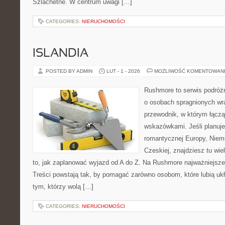
Szlachetne. W centrum uwagi […]
CATEGORIES:
NIERUCHOMOŚCI
ISLANDIA
POSTED BY ADMIN
LUT - 1 - 2026
MOŻLIWOŚĆ KOMENTOWAN
Rushmore to serwis podróżn
o osobach spragnionych wra
przewodnik, w którym łączą
wskazówkami. Jeśli planuje
romantycznej Europy, Niemie
Czeskiej, znajdziesz tu wi
to, jak zaplanować wyjazd od A do Z. Na Rushmore najważniejsze
Treści powstają tak, by pomagać zarówno osobom, które lubią uk
tym, którzy wolą […]
CATEGORIES:
NIERUCHOMOŚCI