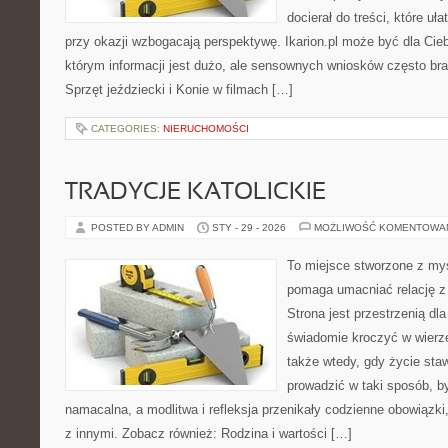
docierał do treści, które uł
przy okazji wzbogacają perspektywę. Ikarion.pl może być dla Ci
którym informacji jest dużo, ale sensownych wniosków często bra
Sprzęt jeździecki i Konie w filmach […]
CATEGORIES:
NIERUCHOMOŚCI
TRADYCJE KATOLICKIE
POSTED BY ADMIN
STY - 29 - 2026
MOŻLIWOŚĆ KOMENTOWA
To miejsce stworzone z myś
pomaga umacniać relację z
Strona jest przestrzenią dla
świadomie kroczyć w wierze 
także wtedy, gdy życie stawi
prowadzić w taki sposób, b
namacalna, a modlitwa i refleksja przenikały codzienne obowiązki,
z innymi. Zobacz również: Rodzina i wartości […]