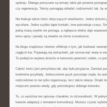
spokoju. Dlatego poruszane są tematy takie jak poranne pożegnan
czy regeneracja. Teksty pomagają układać codzienność tak, by ws
Nie brakuje także treści dotyczących wrażliwości. Jedno dziecko j
wycofane. Jedno szybko łapie kontakt, inne potrzebuje czasu. St
jedną miarą zwykle nie pomaga, a najlepsze efekty daje wspieran
temu opisy i porady są otwarte na różne scenariusze.
Na blogu znajdziesz również refleksje o tym, jak budować wewnęt
ciągłych kar. Pojawiają się wskazówki, jak wzmacniać wiarę w sieb
To podejście wspiera dziecko w tworzeniu pewności siebie, co j
Całość treści jest pomyślana tak, aby była przyjazna. Zamiast pu
konkretne przykłady. Jednocześnie język pozostaje ciepły, bo a
rodzicielstwo to nie tylko organizacja, lecz także relacje. Dzięki
miejscem powrotu wtedy, gdy potrzebujesz dobrego kierunku.
To, co wyróżnia ten opisowy charakter, to różnorodność. W jedny
kwestie adaptacji z tematami komunikacji. Możesz czytać wybiórc