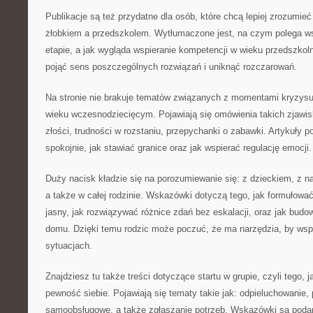
Publikacje są też przydatne dla osób, które chcą lepiej zrozumie
żłobkiem a przedszkolem. Wytłumaczone jest, na czym polega w
etapie, a jak wygląda wspieranie kompetencji w wieku przedszkoln
pojąć sens poszczególnych rozwiązań i uniknąć rozczarowań.
Na stronie nie brakuje tematów związanych z momentami kryzysu, 
wieku wczesnodziecięcym. Pojawiają się omówienia takich zjawisk
złości, trudności w rozstaniu, przepychanki o zabawki. Artykuły 
spokojnie, jak stawiać granice oraz jak wspierać regulację emocji.
Duży nacisk kładzie się na porozumiewanie się: z dzieckiem, z n
a także w całej rodzinie. Wskazówki dotyczą tego, jak formułow
jasny, jak rozwiązywać różnice zdań bez eskalacji, oraz jak budo
domu. Dzięki temu rodzic może poczuć, że ma narzędzia, by wsp
sytuacjach.
Znajdziesz tu także treści dotyczące startu w grupie, czyli tego,
pewność siebie. Pojawiają się tematy takie jak: odpieluchowanie, 
samoobsługowe, a także zgłaszanie potrzeb. Wskazówki są podane