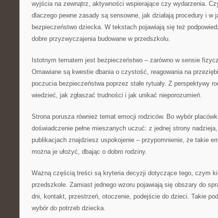
wyjścia na zewnątrz, aktywności wspierające czy wydarzenia. Czy
dlaczego pewne zasady są sensowne, jak działają procedury i w 
bezpieczeństwo dziecka. W tekstach pojawiają się też podpowied
dobre przyzwyczajenia budowane w przedszkolu.
Istotnym tematem jest bezpieczeństwo – zarówno w sensie fizycz
Omawiane są kwestie dbania o czystość, reagowania na przeziębi
poczucia bezpieczeństwa poprzez stałe rytuały. Z perspektywy ro
wiedzieć, jak zgłaszać trudności i jak unikać nieporozumień.
Strona porusza również temat emocji rodziców. Bo wybór placówki 
doświadczenie pełne mieszanych uczuć: z jednej strony nadzieja,
publikacjach znajdziesz uspokojenie – przypomnienie, że takie em
można je ułożyć, dbając o dobro rodziny.
Ważną częścią treści są kryteria decyzji dotyczące tego, czym ki
przedszkole. Zamiast jednego wzoru pojawiają się obszary do spr
dni, kontakt, przestrzeń, otoczenie, podejście do dzieci. Takie 
wybór do potrzeb dziecka.