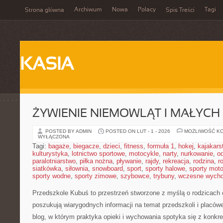
Archiwum
Nowa
Polacy
Tagi
Strona główna
Spis Treści
KASIA
ŻYWIENIE NIEMOWLĄT I MAŁYCH 
POSTED BY ADMIN
POSTED ON LUT - 1 - 2026
MOŻLIWOŚĆ K
WYŁĄCZONA
Tagi:
bagaże
,
biegacze
,
dzieci
,
fitness
,
formuła 1
,
hokej
,
kajakars
kulturystyka
,
lotnictwo sportowe
,
motocykle
,
narty
,
nurkowanie
,
o
paralotniarstwo
,
piłka nożna
,
pływanie
,
rajdy
,
rekreacja
,
rodzina
,
r
siatkówka
,
siłownia
,
snowboard
,
sport
,
sporty halowe
,
sporty mot
sporty wodne
,
sporty zimowe
,
szybowce
,
trybuny
,
wczesne wych
Przedszkole Kubuś
to przestrzeń stworzone z myślą o rodzicach 
poszukują wiarygodnych informacji na temat przedszkoli i placów
blog, w którym praktyka opieki i wychowania spotyka się z konkre