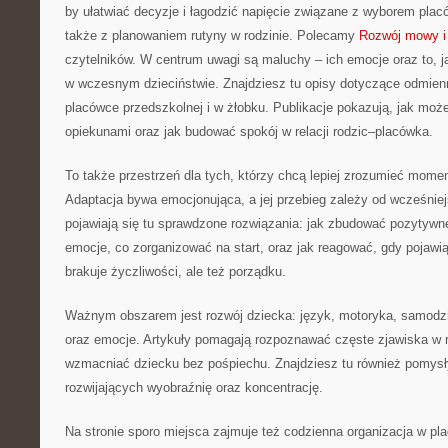
by ułatwiać decyzje i łagodzić napięcie związane z wyborem plac
także z planowaniem rutyny w rodzinie. Polecamy
Rozwój mowy i
czytelników. W centrum uwagi są maluchy – ich emocje oraz to, j
w wczesnym dzieciństwie. Znajdziesz tu opisy dotyczące odmien
placówce przedszkolnej i w żłobku. Publikacje pokazują, jak moż
opiekunami oraz jak budować spokój w relacji rodzic–placówka.
To także przestrzeń dla tych, którzy chcą lepiej zrozumieć momen
Adaptacja bywa emocjonująca, a jej przebieg zależy od wcześnie
pojawiają się tu sprawdzone rozwiązania: jak zbudować pozytywn
emocje, co zorganizować na start, oraz jak reagować, gdy pojawią
brakuje życzliwości, ale też porządku.
Ważnym obszarem jest rozwój dziecka: język, motoryka, samodzi
oraz emocje. Artykuły pomagają rozpoznawać częste zjawiska w r
wzmacniać dziecku bez pośpiechu. Znajdziesz tu również pomysł
rozwijających wyobraźnię oraz koncentrację.
Na stronie sporo miejsca zajmuje też codzienna organizacja w pl