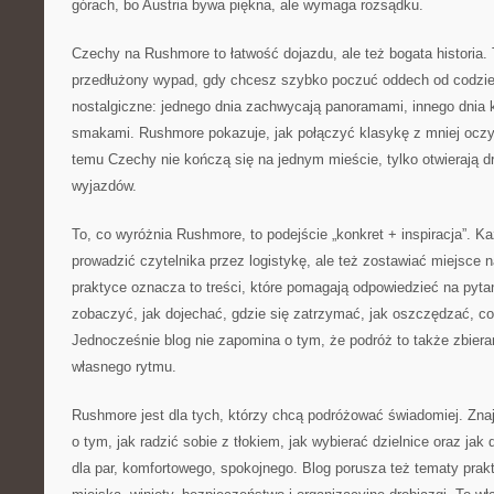
górach, bo Austria bywa piękna, ale wymaga rozsądku.
Czechy na Rushmore to łatwość dojazdu, ale też bogata historia. T
przedłużony wypad, gdy chcesz szybko poczuć oddech od codzien
nostalgiczne: jednego dnia zachwycają panoramami, innego dnia 
smakami. Rushmore pokazuje, jak połączyć klasykę z mniej oczy
temu Czechy nie kończą się na jednym mieście, tylko otwierają d
wyjazdów.
To, co wyróżnia Rushmore, to podejście „konkret + inspiracja”. 
prowadzić czytelnika przez logistykę, ale też zostawiać miejsce
praktyce oznacza to treści, które pomagają odpowiedzieć na pytan
zobaczyć, jak dojechać, gdzie się zatrzymać, jak oszczędzać, c
Jednocześnie blog nie zapomina o tym, że podróż to także zbier
własnego rytmu.
Rushmore jest dla tych, którzy chcą podróżować świadomiej. Znaj
o tym, jak radzić sobie z tłokiem, jak wybierać dzielnice oraz jak
dla par, komfortowego, spokojnego. Blog porusza też tematy pra