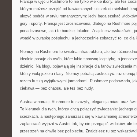
Francja w ujęciu Rushmore to nie tylko wielkie ikony, ale też codz
którym możesz przejść od kawiarnianych uliczek do sielskich kr
ułożyć podróż w stylu romantycznym: jedni będą szukać widoków 
góry i sporty. Francja jest zróżnicowana, dlatego na Rushmore po
ponadczasowe, jak i te bardziej lokalne. Znajdziesz wskazówki, ja
wpaść w pułapkę pośpiechu, a jednocześnie zobaczyć to, co dla C
Niemcy na Rushmore to świetna infrastruktura, ale też różnorodn
idealnie pasuje do osób, które lubią sprawną logistykę, a jednoc
dzielnic. Na blogu pojawiają się inspiracje dla fanów zwiedzania m
którzy wolą jeziora i lasy. Niemcy potrafią zaskoczyć: raz oferuj
razem kuszą wyjątkowymi jarmarkami. Rushmore podpowiada, jak 
ciekawa — bez chaosu, ale też bez nudy.
Austria w narracji Rushmore to szczyty, elegancja miast oraz świ
To kierunek dla tych, którzy chcą połączyć zwiedzanie: jednego d
ścieżkach, a następnego zanurzasz się w kawiarnianej atmosferze
zaplanować wyjazd w Austrii tak, by nie przegapić widoków, ale t
przestrzeń na chwile bez pośpiechu. Znajdziesz tu też wskazówk