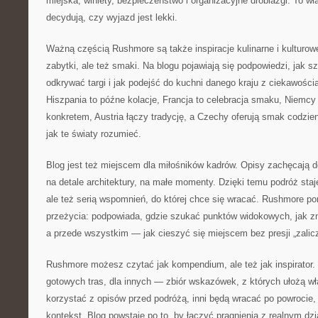
miejska, winiety, bezpieczeństwo i organizacyjne drobiazgi. To wł
decydują, czy wyjazd jest lekki.
Ważną częścią Rushmore są także inspiracje kulinarne i kulturowe
zabytki, ale też smaki. Na blogu pojawiają się podpowiedzi, jak s
odkrywać targi i jak podejść do kuchni danego kraju z ciekawością,
Hiszpania to późne kolacje, Francja to celebracja smaku, Niemcy
konkretem, Austria łączy tradycję, a Czechy oferują smak codzi
jak te światy rozumieć.
Blog jest też miejscem dla miłośników kadrów. Opisy zachęcają d
na detale architektury, na małe momenty. Dzięki temu podróż staje
ale też serią wspomnień, do której chce się wracać. Rushmore p
przeżycia: podpowiada, gdzie szukać punktów widokowych, jak zn
a przede wszystkim — jak cieszyć się miejscem bez presji „zali
Rushmore możesz czytać jak kompendium, ale też jak inspirator. 
gotowych tras, dla innych — zbiór wskazówek, z których ułożą wł
korzystać z opisów przed podróżą, inni będą wracać po powrocie
kontekst. Blog powstaje po to, by łączyć pragnienia z realnym dzi