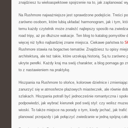
znajdziesz tu wieloaspektowe spojrzenie na to, jak zaplanować wy
Na Rushmore najważniejsze jest sprawdzone podejście. Treści p
zarówno osobom, które lubią układać harmonogram, jak i tym, któ
temu każdy czytelnik może znaleźć najlepszy sposób na zwiedzan
road tripy, aż po dłuższe wakacje. Ten blog to katalog pomysłów d
więcej niż tylko najbardziej znane miejsca. Ciekawe państwa to
S
Rushmore stawia na bogactwo tematów. Znajdziesz tu opisy miej
architekturą, ale też takie, które urzekają historią. Są tu zarówno p
ukryte perełki. Każdy kraj ma swój charakter, a blog pomaga go 
to z nastawieniem na praktykę.
Hiszpania na Rushmore to słońce, kolorowe dzielnice i zmieniając
zanurzyć się w atmosferze plażowych miasteczek, ale równie do
szlakach. Hiszpania potrafi być jednocześnie romantyczna i spok
podpowiedzi, jak wybrać kierunek pod swój styl: czy wolisz muze
wioski. To także miejsce na porady o tym, kiedy jechać, jak trafi
planować przejazdy i jak połączyć zwiedzanie w jedną spójną cał