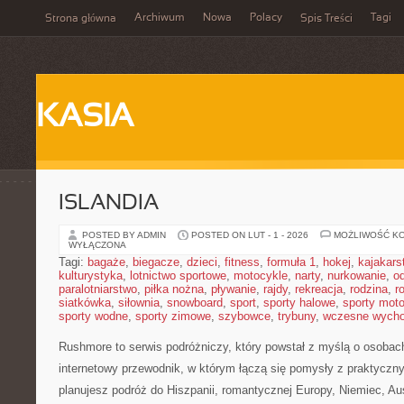
Archiwum
Nowa
Polacy
Tagi
Strona główna
Spis Treści
KASIA
ISLANDIA
POSTED BY ADMIN
POSTED ON LUT - 1 - 2026
MOŻLIWOŚĆ K
WYŁĄCZONA
Tagi:
bagaże
,
biegacze
,
dzieci
,
fitness
,
formuła 1
,
hokej
,
kajakars
kulturystyka
,
lotnictwo sportowe
,
motocykle
,
narty
,
nurkowanie
,
o
paralotniarstwo
,
piłka nożna
,
pływanie
,
rajdy
,
rekreacja
,
rodzina
,
r
siatkówka
,
siłownia
,
snowboard
,
sport
,
sporty halowe
,
sporty mot
sporty wodne
,
sporty zimowe
,
szybowce
,
trybuny
,
wczesne wych
Rushmore to serwis podróżniczy, który powstał z myślą o osobac
internetowy przewodnik, w którym łączą się pomysły z praktyczn
planujesz podróż do Hiszpanii, romantycznej Europy, Niemiec, Aust