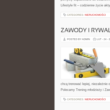
Lifestyle fit – codzienne życie a
CATEGORIES:
NIERUCHOMOŚCI
ZAWODY I RYWAL
POSTED BY ADMIN
LUT - 24 - 
chcą trenować lepiej, niezależnie 
Polecamy Trening młodzieży i Zaw
CATEGORIES:
NIERUCHOMOŚCI