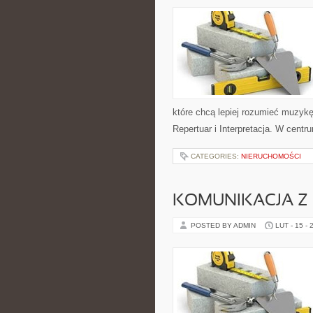
które chcą lepiej rozumieć muzyk
Repertuar i Interpretacja. W cent
CATEGORIES:
NIERUCHOMOŚCI
KOMUNIKACJA Z 
POSTED BY ADMIN
LUT - 15 - 