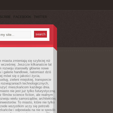
SCRIBE
FACEBOOK
TWITTER
miasta zmieniają się szybciej niż
 wcześniej. Jeszcze kilkanaście lat
m rozwoju stanowiły głównie nowe
a i galerie handlowe, natomiast dziś
ej mówi się o jakości życia,
sług, zieleni miejskiej, transporcie
 rozwiązaniach technologicznych,
służyć mieszkańcom każdego dnia.
miasto nie jest już tylko futurystyczną
z filmów science fiction, ale realnym
ozwoju wielu samorządów, architektów,
 inwestorów. To miasto, które nie tylko
przede wszystkim uczy się potrzeb
zkańców i odpowiada na nie w sposób