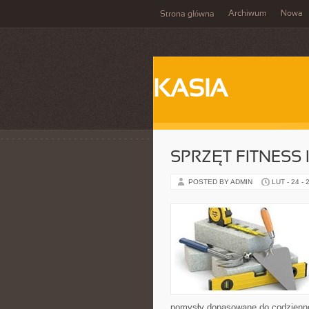
Archiwum
Nowa
Strona główna
KASIA
SPRZĘT FITNESS 
POSTED BY ADMIN
LUT - 24 - 
pomysły dopasowane do codziennośc