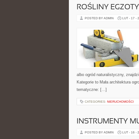
ROŚLINY EGZOT
POSTED BY ADMIN
LUT - 17 - 
albo ogród naturalistyczny, znajdz
Kategorie to Mała architektura o
tematyczne: […]
CATEGORIES:
NIERUCHOMOŚCI
INSTRUMENTY M
POSTED BY ADMIN
LUT - 16 - 