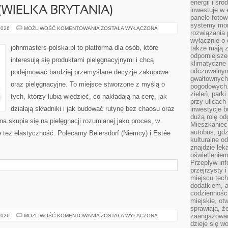
energii i śr
(WIELKA BRYTANIA)
inwestuje w 
panele fotow
systemy moni
THE
2026
MOŻLIWOŚĆ KOMENTOWANIA
ZOSTAŁA WYŁĄCZONA
rozwiązania 
BODY
SHOP
wyłącznie o
(WIELKA
johnmasters-polska.pl to platforma dla osób, które
także mają z
BRYTANIA)
odporniejsz
interesują się produktami pielęgnacyjnymi i chcą
klimatyczne 
odczuwalnym
podejmować bardziej przemyślane decyzje zakupowe
gwałtownych
oraz pielęgnacyjne. To miejsce stworzone z myślą o
pogodowych.
zieleń, park
tych, którzy lubią wiedzieć, co nakładają na cerę, jak
przy ulicach
działają składniki i jak budować rutynę bez chaosu oraz
inwestycje 
dużą rolę od
 skupia się na pielęgnacji rozumianej jako proces, w
Mieszkaniec 
autobus, gd
e też elastyczność. Polecamy Beiersdorf (Niemcy) i Estée
kulturalne o
znajdzie lek
oświetlenie
Przepływ inf
przejrzysty 
miejscu tec
dodatkiem, 
codzienności
miejskie, ot
sprawiają, ż
MAKMETALIK
zaangażowani
2026
MOŻLIWOŚĆ KOMENTOWANIA
ZOSTAŁA WYŁĄCZONA
dzieje się w