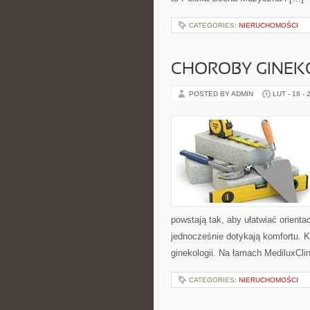
CATEGORIES:
NIERUCHOMOŚCI
CHOROBY GINEK
POSTED BY ADMIN
LUT - 18 - 
powstają tak, aby ułatwiać orient
jednocześnie dotykają komfortu. K
ginekologii. Na łamach MediluxCli
CATEGORIES:
NIERUCHOMOŚCI