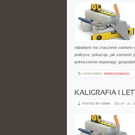
odpadami ma znaczenie zarówno dla
praktyce: pokazuje, jak zamienić 
jednocześnie wspierając gospodar
CATEGORIES:
NIERUCHOMOŚCI
KALIGRAFIA I LE
POSTED BY ADMIN
LUT - 21 - 