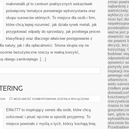
zmian powin
makmetalik.pl to centrum praktycznych wskazówek
najbardziej
wartościowy,
poświęcony tematyce ponownego wykorzystania oraz
wykluczy cz
skupu surowców wtórnych. To miejsce dla osób i firm,
musi być dos
niepełnospra
które chcą lepiej rozumieć, jak działa rynek metali, jak
przedsiębior
przygotować odpady do sprzedaży, jak przebiega proces
ważna jest p
otwartość n
klasyfikacji oraz dlaczego właściwe postępowanie z
nie powinni 
decyzji, lec
 natury, jak i dla opłacalności. Strona skupia się na
korzystają. 
pozornie bezużyteczne rzeczy w realną korzyść,
budować wspó
odpowiedzial
kę obiegu zamkniętego. […]
opowieści w
pomysły potr
inspiracji o
pewnego ro
urbanistyce,
wielu samor
TTERING
źródłem pra
doświadczeń
kosztownych 
KALIGRAFIA
2026
MOŻLIWOŚĆ KOMENTOWANIA
ZOSTAŁA WYŁĄCZONA
rzeczywiści
I
LETTERING
miasta to ta
Elfiki777 to inspirujący serwis dla osób, które chcą
gospodarczeg
tam, gdzie is
szkicować i pisać ręcznie w sposób przyjemny. To
wykwalifiko
otoczenie bi
miejsce powstało z myślą o tych, którzy kochają linię,
Przedsiębior