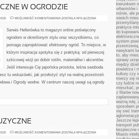
kierunkiem r
YCZNE W OGRODZIE
urbanistów i
rośnie, ale 
swoich mies
ROŚLINY
2026
MOŻLIWOŚĆ KOMENTOWANIA
ZOSTAŁA WYŁĄCZONA
EGZOTYCZNE
przemyślany
W
praktyce inte
OGRODZIE
Serwis Hellerówka to magazyn online poświęcony
do kupowania
elektroniczn
ogrodom w określonym stylu oraz wszystkiemu, co
system powi
pomaga zaprojektować efektowny ogród. To miejsce, w
przestrzenią
nawykami lu
którym inspiracja spotyka się z praktyką: od pierwszej
to, aby mies
szkicowej wizji po dobór roślin, materiałów i akcentów.
sprawy urzę
między dziel
Jeśli interesuje Cię japońska prostota, leśna swoboda
powietrza i 
kultury czy 
iesz tu wskazówki, jak przełożyć styl na realną przestrzeń.
mierzy się n
grodowa i Ogrody wodne. W centrum naszej uwagi są ogrody
czy ludzie 
mieszkać, p
z filarów no
zaplanowany
ważną rolę, 
sposobem pr
się sieć tra
aglomeracyjn
Jeszcze lepi
UZYCZNE
transport pu
bezpieczne c
INSTRUMENTY
2026
MOŻLIWOŚĆ KOMENTOWANIA
ZOSTAŁA WYŁĄCZONA
Miasto intel
MUZYCZNE
środków tran