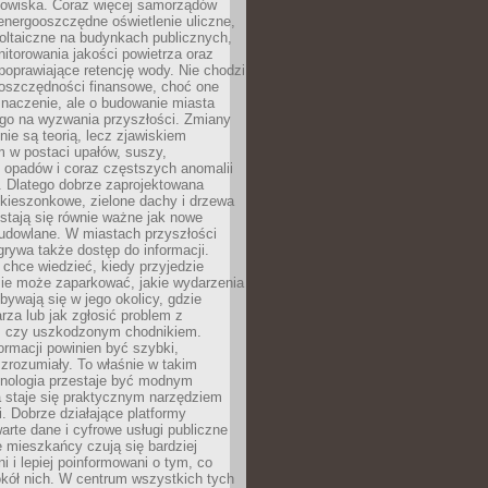
odowiska. Coraz więcej samorządów
energooszczędne oświetlenie uliczne,
oltaiczne na budynkach publicznych,
torowania jakości powietrza oraz
poprawiające retencję wody. Nie chodzi
 oszczędności finansowe, choć one
naczenie, ale o budowanie miasta
ego na wyzwania przyszłości. Zmiany
nie są teorią, lecz zjawiskiem
 w postaci upałów, suszy,
 opadów i coraz częstszych anomalii
 Dlatego dobrze zaprojektowana
i kieszonkowe, zielone dachy i drzewa
 stają się równie ważne jak nowe
budowlane. W miastach przyszłości
grywa także dostęp do informacji.
chce wiedzieć, kiedy przyjedzie
zie może zaparkować, jakie wydarzenia
dbywają się w jego okolicy, gdzie
arza lub jak zgłosić problem z
m czy uszkodzonym chodnikiem.
ormacji powinien być szybki,
i zrozumiały. To właśnie w takim
hnologia przestaje być modnym
a staje się praktycznym narzędziem
. Dobrze działające platformy
warte dane i cyfrowe usługi publiczne
e mieszkańcy czują się bardziej
 i lepiej poinformowani o tym, co
okół nich. W centrum wszystkich tych