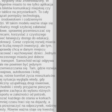
, wygodny oraz zrównoważony. W
ligentne miasto to nie tylko aplikacja
 biletów komunikacji miejskiej czy
e tablice na przystankach. To cały
ązań pomiędzy technologią,
, środowiskiem i codziennymi
dzi. W takim modelu ważne staje się
zkańcy mogli szybciej załatwiać
dowe, sprawniej przemieszczać się
nicami, korzystać z czystszego
mieć łatwiejszy dostęp do edukacji,
rekreacji. Coraz częściej rozwój miasta
ie liczbą nowych inwestycji, ale tym,
naprawdę chcą w danym miejscu
racować i wychowywać dzieci. Jednym
woczesnego miasta jest dobrze
 transport. Samochód wciąż odgrywa
ale nie powinien być jedynym
zemieszczania się. Tam, gdzie rozwija
mwajowa, autobusowa i kolej
a, rośnie komfort życia mieszkańców.
ej sytuacja wygląda wtedy, gdy
bliczny uzupełniają drogi rowerowe,
hodniki i strefy przyjazne pieszym.
igentne zachęca do wyboru różnych
sportu w zależności od potrzeb,
szać każdego do stania w korkach.
mniej czasu traci się na dojazdy, a
a przeznaczyć na odpoczynek, rodzinę
bisty. Równie ważna staje się kwestia