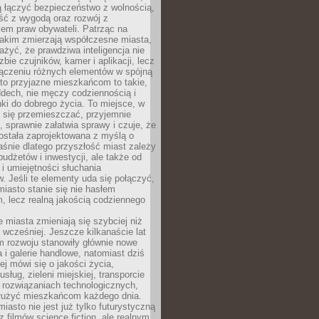
ią łączyć bezpieczeństwo z wolnością,
ć z wygodą oraz rozwój z
em praw obywateli. Patrząc na
jakim zmierzają współczesne miasta,
yć, że prawdziwa inteligencja nie
zbie czujników, kamer i aplikacji, lecz
ączeniu różnych elementów w spójną
to przyjazne mieszkańcom to takie,
ddech, nie męczy codziennością i
ki do dobrego życia. To miejsce, w
 się przemieszczać, przyjemnie
 sprawnie załatwia sprawy i czuje, że
ostała zaprojektowana z myślą o
aśnie dlatego przyszłość miast zależy
budżetów i inwestycji, ale także od
 i umiejętności słuchania
 Jeśli te elementy uda się połączyć,
 miasto stanie się nie hasłem
, lecz realną jakością codziennego
miasta zmieniają się szybciej niż
 wcześniej. Jeszcze kilkanaście lat
m rozwoju stanowiły głównie nowe
a i galerie handlowe, natomiast dziś
ej mówi się o jakości życia,
sług, zieleni miejskiej, transporcie
 rozwiązaniach technologicznych,
służyć mieszkańcom każdego dnia.
miasto nie jest już tylko futurystyczną
z filmów science fiction, ale realnym