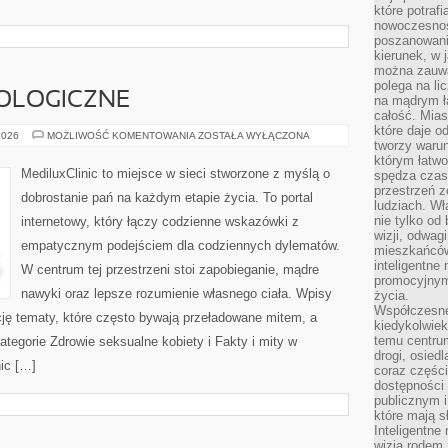
które potraf
nowoczesnoś
poszanowani
kierunek, w 
można zauważ
polega na lic
OLOGICZNE
na mądrym ł
całość. Mias
które daje o
CHOROBY
2026
MOŻLIWOŚĆ KOMENTOWANIA
ZOSTAŁA WYŁĄCZONA
tworzy warun
GINEKOLOGICZNE
którym łatwo
MediluxClinic to miejsce w sieci stworzone z myślą o
spędza czas,
przestrzeń z
dobrostanie pań na każdym etapie życia. To portal
ludziach. Wł
nie tylko od 
internetowy, który łączy codzienne wskazówki z
wizji, odwagi
empatycznym podejściem dla codziennych dylematów.
mieszkańców.
inteligentne
W centrum tej przestrzeni stoi zapobieganie, mądre
promocyjnym
nawyki oraz lepsze rozumienie własnego ciała. Wpisy
życia.
Współczesne 
ację tematy, które często bywają przeładowane mitem, a
kiedykolwiek
temu centru
ategorie Zdrowie seksualne kobiety i Fakty i mity w
drogi, osiedl
nic […]
coraz części
dostępności u
publicznym i
które mają 
Inteligentne 
wizją rodem 