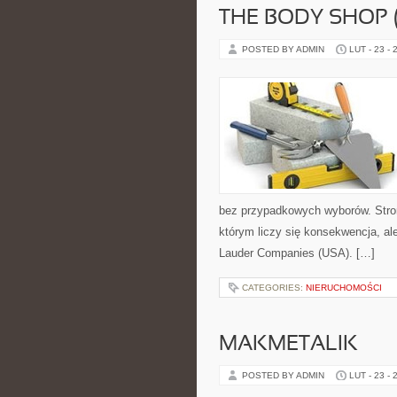
THE BODY SHOP 
POSTED BY ADMIN
LUT - 23 - 
bez przypadkowych wyborów. Strona
którym liczy się konsekwencja, al
Lauder Companies (USA). […]
CATEGORIES:
NIERUCHOMOŚCI
MAKMETALIK
POSTED BY ADMIN
LUT - 23 - 