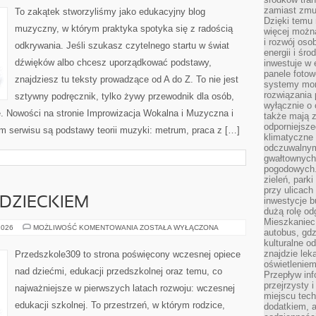
zamiast zmu
To zakątek stworzyliśmy jako edukacyjny blog
Dzięki temu 
muzyczny, w którym praktyka spotyka się z radością
więcej możn
i rozwój oso
odkrywania. Jeśli szukasz czytelnego startu w świat
energii i śr
dźwięków albo chcesz uporządkować podstawy,
inwestuje w 
panele fotow
znajdziesz tu teksty prowadzące od A do Z. To nie jest
systemy moni
rozwiązania 
sztywny podręcznik, tylko żywy przewodnik dla osób,
wyłącznie o
ę. Nowości na stronie Improwizacja Wokalna i Muzyczna i
także mają z
odporniejsz
rum serwisu są podstawy teorii muzyki: metrum, praca z […]
klimatyczne 
odczuwalnym
gwałtownych
pogodowych.
zieleń, park
przy ulicach
DZIECKIEM
inwestycje 
dużą rolę od
Mieszkaniec 
KOMUNIKACJA
2026
MOŻLIWOŚĆ KOMENTOWANIA
ZOSTAŁA WYŁĄCZONA
autobus, gd
Z
kulturalne o
DZIECKIEM
znajdzie lek
Przedszkole309 to strona poświęcony wczesnej opiece
oświetlenie
nad dziećmi, edukacji przedszkolnej oraz temu, co
Przepływ inf
przejrzysty 
najważniejsze w pierwszych latach rozwoju: wczesnej
miejscu tec
edukacji szkolnej. To przestrzeń, w którym rodzice,
dodatkiem, 