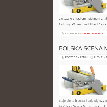
związane z kadrem i pięknem znak
Cyfrowy. W centrum Elfiki777 stoi
CATEGORIES:
NIERUCHOMOŚCI
POLSKA SCENA 
POSTED BY ADMIN
LUT - 21 - 
staje się tu bliższa i daje się czy
to Polska Scena Muzyczna i […]