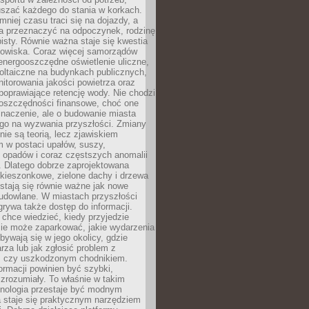
szać każdego do stania w korkach.
mniej czasu traci się na dojazdy, a
a przeznaczyć na odpoczynek, rodzinę
bisty. Równie ważna staje się kwestia
odowiska. Coraz więcej samorządów
energooszczędne oświetlenie uliczne,
oltaiczne na budynkach publicznych,
torowania jakości powietrza oraz
poprawiające retencję wody. Nie chodzi
 oszczędności finansowe, choć one
naczenie, ale o budowanie miasta
ego na wyzwania przyszłości. Zmiany
nie są teorią, lecz zjawiskiem
 w postaci upałów, suszy,
 opadów i coraz częstszych anomalii
 Dlatego dobrze zaprojektowana
i kieszonkowe, zielone dachy i drzewa
 stają się równie ważne jak nowe
budowlane. W miastach przyszłości
grywa także dostęp do informacji.
chce wiedzieć, kiedy przyjedzie
zie może zaparkować, jakie wydarzenia
dbywają się w jego okolicy, gdzie
arza lub jak zgłosić problem z
m czy uszkodzonym chodnikiem.
ormacji powinien być szybki,
i zrozumiały. To właśnie w takim
hnologia przestaje być modnym
a staje się praktycznym narzędziem