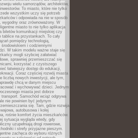
ozwoju wielu samorządów, architektów,
 inwestorów. To miasto, które nie tylko
przede wszystkim uczy się potrzeb
zkańców i odpowiada na nie w sposób
, wygodny oraz zrównoważony. W
ligentne miasto to nie tylko aplikacja
 biletów komunikacji miejskiej czy
e tablice na przystankach. To cały
ązań pomiędzy technologią,
, środowiskiem i codziennymi
dzi. W takim modelu ważne staje się
zkańcy mogli szybciej załatwiać
dowe, sprawniej przemieszczać się
nicami, korzystać z czystszego
mieć łatwiejszy dostęp do edukacji,
rekreacji. Coraz częściej rozwój miasta
ie liczbą nowych inwestycji, ale tym,
naprawdę chcą w danym miejscu
racować i wychowywać dzieci. Jednym
woczesnego miasta jest dobrze
 transport. Samochód wciąż odgrywa
ale nie powinien być jedynym
zemieszczania się. Tam, gdzie rozwija
mwajowa, autobusowa i kolej
a, rośnie komfort życia mieszkańców.
ej sytuacja wygląda wtedy, gdy
bliczny uzupełniają drogi rowerowe,
hodniki i strefy przyjazne pieszym.
igentne zachęca do wyboru różnych
sportu w zależności od potrzeb,