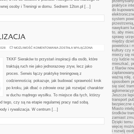
przemyślany
praktyce inte
ktywnej osoby i Treningi w domu. Sednem 12ton.pl […]
do kupowania
elektroniczn
system powi
przestrzenią
nawykami lu
to, aby mies
IZACJA
sprawy urzę
między dziel
powietrza i 
ZAWODY
2026
MOŻLIWOŚĆ KOMENTOWANIA
ZOSTAŁA WYŁĄCZONA
kultury czy 
I
RYWALIZACJA
mierzy się n
TKKF Sieraków to przystań inspiracji dla osób, które
czy ludzie 
mieszkać, p
traktują ruch nie jako jednorazowy zryw, lecz jako
z filarów no
zaplanowany
proces. Serwis łączy praktykę treningową z
ważną rolę, 
codziennością: pokazuje, jak budować sprawność krok
sposobem pr
się sieć tra
po kroku, jak dbać o zdrowie oraz jak rozwijać charakter
aglomeracyjn
w duchu mądrego wysiłku. To miejsce dla tych, którzy
Jeszcze lepi
transport pu
od tego, czy są na etapie regularnej pracy nad sobą.
bezpieczne c
Miasto intel
ody i rywalizacja. W centrum […]
środków tran
zamiast zmu
Dzięki temu 
więcej możn
i rozwój oso