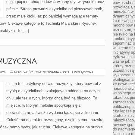
cenią papier i chcą budować własny styl w rysunku oraz
powierzchni 
przyciągają 
piśmie. Strona prowadzi czytelnika od pierwszych prób,
mieszkać w 
przez małe kroki, aż po bardziej wymagające tematy
dynamicznych
że rozwój go
ów. Ciekawe kategorie to Techniki Malarskie i Rysunek
mocno powią
przestrzeń, 
 praktyka. To […]
nie tylko na
konkurencyj
zapominać o 
wspierać szko
inicjatywy 
cyfrowe i ak
MUZYCZNA
ważne jak in
którzy rozum
uczestniczą 
POLSKA
2026
MOŻLIWOŚĆ KOMENTOWANIA
ZOSTAŁA WYŁĄCZONA
wykorzystuj
SCENA
MUZYCZNA
ekologiczna,
Limith to lifestylowy serwis muzyczny, który powstał z
że nowe tech
narzucone z 
myślą o czytelnikach szukających oddechu po całym
wspólnego r
także bezpie
dniu, ale też o tych, którzy chcą być na bieżąco. To
zarządzania 
miejsce, w którym melodie spotykają się z
publicznej, 
czy lepsze p
opowieściami, a świeże wydania łączą się z ikonami.
skutecznie 
Całość ma charakter przystępny, dzięki czemu muzyka
mieszkańców.
równowaga. 
tać tak samo łatwo, jak słucha. Ciekawe kategorie na stronie
do nadmierne
Najlepsze mi