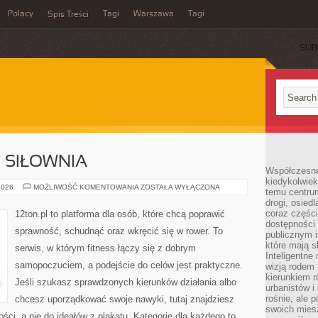
Polacy
Tagi
Warszawa
Tagi
Spis Treści
SUB
I SIŁOWNIA
Współczesne 
kiedykolwiek
SPRZĘT
2026
MOŻLIWOŚĆ KOMENTOWANIA
ZOSTAŁA WYŁĄCZONA
temu centru
FITNESS
drogi, osiedl
I
SIŁOWNIA
coraz części
12ton.pl to platforma dla osób, które chcą poprawić
dostępności u
sprawność, schudnąć oraz wkręcić się w rower. To
publicznym i
które mają 
serwis, w którym fitness łączy się z dobrym
Inteligentne 
samopoczuciem, a podejście do celów jest praktyczne.
wizją rodem 
kierunkiem r
Jeśli szukasz sprawdzonych kierunków działania albo
urbanistów i
rośnie, ale 
chcesz uporządkować swoje nawyki, tutaj znajdziesz
swoich mies
i, a nie do ideałów z plakatu. Kategorie dla każdego to