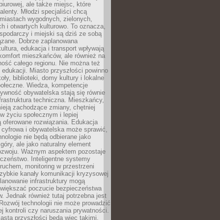
biurowej, ale także miejsc, które
talenty. Młodzi specjaliści chcą
miastach wygodnych, zielonych,
 i otwartych kulturowo. To oznacza,
spodarczy i miejski są dziś ze sobą
zane. Dobrze zaplanowana
kultura, edukacja i transport wpływają
 komfort mieszkańców, ale również na
ność całego regionu. Nie można też
edukacji. Miasto przyszłości powinno
ły, biblioteki, domy kultury i lokalne
społeczne. Wiedza, kompetencje
tywność obywatelska stają się równie
frastruktura techniczna. Mieszkańcy,
ieją zachodzące zmiany, chętniej
w życiu społecznym i lepiej
ą oferowane rozwiązania. Edukacja
 cyfrowa i obywatelska może sprawić,
nologie nie będą odbierane jako
góry, ale jako naturalny element
ozwoju. Ważnym aspektem pozostaje
czeństwo. Inteligentne systemy
ruchem, monitoring w przestrzeni
szybkie kanały komunikacji kryzysowej
lanowanie infrastruktury mogą
zwiększać poczucie bezpieczeństwa
 Jednak również tutaj potrzebna jest
Rozwój technologii nie może prowadzić
j kontroli czy naruszania prywatności.
asta przyszłości będą więc takimi,