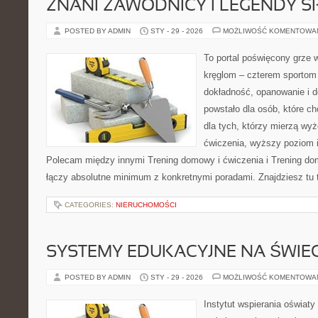
ZNANI ZAWODNICY I LEGENDY S
POSTED BY ADMIN
STY - 29 - 2026
MOŻLIWOŚĆ KOMENTOWA
To portal poświęcony grze w
kręglom – czterem sportom p
dokładność, opanowanie i d
powstało dla osób, które ch
dla tych, którzy mierzą wy
ćwiczenia, wyższy poziom i
Polecam między innymi Trening domowy i ćwiczenia i Trening do
łączy absolutne minimum z konkretnymi poradami. Znajdziesz tu t
CATEGORIES:
NIERUCHOMOŚCI
SYSTEMY EDUKACYJNE NA ŚWIEC
POSTED BY ADMIN
STY - 29 - 2026
MOŻLIWOŚĆ KOMENTOWA
Instytut wspierania oświaty