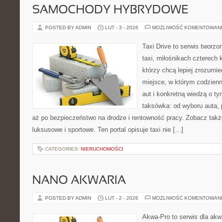
SAMOCHODY HYBRYDOWE
POSTED BY ADMIN
LUT - 3 - 2026
MOŻLIWOŚĆ KOMENTOWAN
Taxi Drive to serwis tworz
taxi, miłośnikach czterech 
którzy chcą lepiej zrozumie
miejsce, w którym codzienn
aut i konkretną wiedzą o t
taksówka: od wyboru auta, 
aż po bezpieczeństwo na drodze i rentowność pracy. Zobacz tak
luksusowe i sportowe. Ten portal opisuje taxi nie […]
CATEGORIES:
NIERUCHOMOŚCI
NANO AKWARIA
POSTED BY ADMIN
LUT - 2 - 2026
MOŻLIWOŚĆ KOMENTOWAN
Akwa-Pro to serwis dla akw