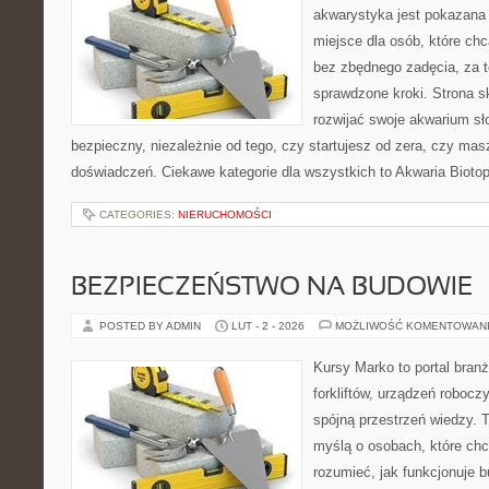
akwarystyka jest pokazana 
miejsce dla osób, które ch
bez zbędnego zadęcia, za t
sprawdzone kroki. Strona s
rozwijać swoje akwarium s
bezpieczny, niezależnie od tego, czy startujesz od zera, czy masz
doświadczeń. Ciekawe kategorie dla wszystkich to Akwaria Biotop
CATEGORIES:
NIERUCHOMOŚCI
BEZPIECZEŃSTWO NA BUDOWIE
POSTED BY ADMIN
LUT - 2 - 2026
MOŻLIWOŚĆ KOMENTOWAN
Kursy Marko to portal branż
forkliftów, urządzeń roboc
spójną przestrzeń wiedzy. 
myślą o osobach, które chc
rozumieć, jak funkcjonuje 