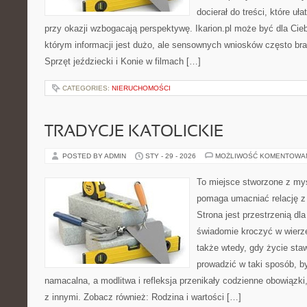
docierał do treści, które uł
przy okazji wzbogacają perspektywę. Ikarion.pl może być dla Ci
którym informacji jest dużo, ale sensownych wniosków często bra
Sprzęt jeździecki i Konie w filmach […]
CATEGORIES:
NIERUCHOMOŚCI
TRADYCJE KATOLICKIE
POSTED BY ADMIN
STY - 29 - 2026
MOŻLIWOŚĆ KOMENTOWA
To miejsce stworzone z myś
pomaga umacniać relację z
Strona jest przestrzenią dla
świadomie kroczyć w wierze 
także wtedy, gdy życie stawi
prowadzić w taki sposób, b
namacalna, a modlitwa i refleksja przenikały codzienne obowiązki,
z innymi. Zobacz również: Rodzina i wartości […]