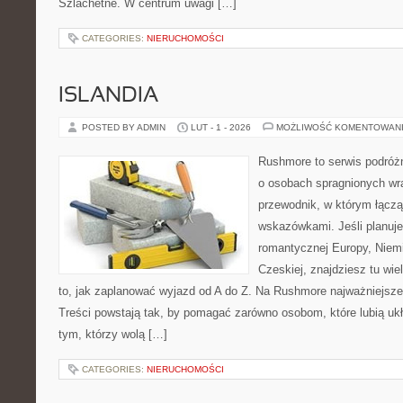
Szlachetne. W centrum uwagi […]
CATEGORIES:
NIERUCHOMOŚCI
ISLANDIA
POSTED BY ADMIN
LUT - 1 - 2026
MOŻLIWOŚĆ KOMENTOWAN
Rushmore to serwis podróżn
o osobach spragnionych wra
przewodnik, w którym łączą
wskazówkami. Jeśli planuje
romantycznej Europy, Niemie
Czeskiej, znajdziesz tu wi
to, jak zaplanować wyjazd od A do Z. Na Rushmore najważniejsze
Treści powstają tak, by pomagać zarówno osobom, które lubią uk
tym, którzy wolą […]
CATEGORIES:
NIERUCHOMOŚCI