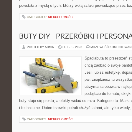
powstała z myślą o tych, którzy wolą szlaki prowadzące przez ba
CATEGORIES:
NIERUCHOMOŚCI
BUTY DIY – PRZERÓBKI I PERSON
POSTED BY ADMIN
LUT - 3 - 2026
MOŻLIWOŚĆ KOMENTOWAN
Spadlabuta to przestrzeń st
chcą zadbać o swoje pantof
Jeśli lubisz estetykę, dopa
par, znajdziesz tu wszystko
utrzymania obuwia w najleps
podejście do tematu, dzięk
buty staje się prosta, a efekty widać od razu. Kategorie to: Mark
i techniczne. Dobre trzewiki potrafi służyć latami, ale tylko wtedy,
CATEGORIES:
NIERUCHOMOŚCI