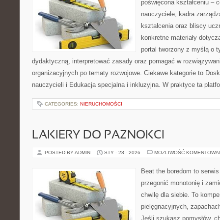
poświęcona kształceniu – 
nauczyciele, kadra zarządz
kształcenia oraz bliscy uc
konkretne materiały dotyczą
portal tworzony z myślą o 
dydaktyczną, interpretować zasady oraz pomagać w rozwiązywan
organizacyjnych po tematy rozwojowe. Ciekawe kategorie to Dos
nauczycieli i Edukacja specjalna i inkluzyjna. W praktyce ta platf
CATEGORIES:
NIERUCHOMOŚCI
LAKIERY DO PAZNOKCI
POSTED BY ADMIN
STY - 28 - 2026
MOŻLIWOŚĆ KOMENTOWA
Beat the boredom to serwis
przegonić monotonię i zami
chwilę dla siebie. To komp
pielęgnacyjnych, zapachach
Jeśli szukasz pomysłów, ch