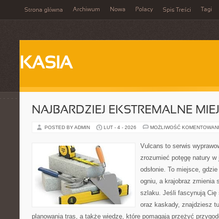
Archiwum
Nowa
Polacy
Tagi
Strona główna
Spis Treści
KASIA
NAJBARDZIEJ EKSTREMALNE MIEJ
POSTED BY ADMIN
LUT - 4 - 2026
MOŻLIWOŚĆ KOMENTOWAN
Vulcans to serwis wyprawow
zrozumieć potęgę natury w j
odsłonie. To miejsce, gdzie 
ogniu, a krajobraz zmienia
szlaku. Jeśli fascynują Cię
oraz kaskady, znajdziesz t
planowania tras, a także wiedzę, które pomagają przeżyć przygod