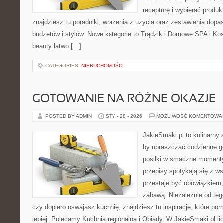
recepturę i wybierać produk
znajdziesz tu poradniki, wrażenia z użycia oraz zestawienia dop
budżetów i stylów. Nowe kategorie to Trądzik i Domowe SPA i Ko
beauty łatwo […]
CATEGORIES:
NIERUCHOMOŚCI
GOTOWANIE NA RÓŻNE OKAZJE
POSTED BY ADMIN
STY - 28 - 2026
MOŻLIWOŚĆ KOMENTOWA
JakieSmaki.pl to kulinarny s
by upraszczać codzienne g
posiłki w smaczne momenty.
przepisy spotykają się z w
przestaje być obowiązkiem,
zabawą. Niezależnie od teg
czy dopiero oswajasz kuchnię, znajdziesz tu inspiracje, które po
lepiej. Polecamy Kuchnia regionalna i Obiady. W JakieSmaki.pl lic