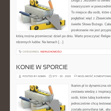
Droga z Jezusem to serwis
towarzyszem w powszednim 
To miejsce dla osób, które 
pogłębiać więź z Zbawicie
świetle Słowa Bożego. Cała 
przekonanie nie jest przypi
którą można przemierzać dzień po dniu. Warto przeczytać Religie 
rdzennych ludów. Na łamach […]
CATEGORIES:
NIERUCHOMOŚCI
KONIE W SPORCIE
POSTED BY ADMIN
STY - 30 - 2026
MOŻLIWOŚĆ KOMENTOWA
Ikarion.pl to dynamiczna st
zestawia wiedzę z inspiracj
osób, które lubią konkretne
jednocześnie chcą testowa
została pomyślana tak, ab