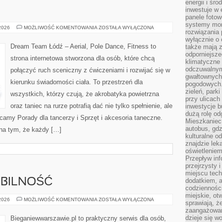
energii i śr
inwestuje w 
panele fotow
systemy moni
TANIEC
 2026
MOŻLIWOŚĆ KOMENTOWANIA
ZOSTAŁA WYŁĄCZONA
rozwiązania 
wyłącznie o
Dream Team Łódź – Aerial, Pole Dance, Fitness to
także mają z
odporniejsz
strona internetowa stworzona dla osób, które chcą
klimatyczne 
odczuwalnym
połączyć ruch sceniczny z ćwiczeniami i rozwijać się w
gwałtownych
kierunku świadomości ciała. To przestrzeń dla
pogodowych.
zieleń, park
wszystkich, którzy czują, że akrobatyka powietrzna
przy ulicach
oraz taniec na rurze potrafią dać nie tylko spełnienie, ale
inwestycje 
dużą rolę od
ecamy Porady dla tancerzy i Sprzęt i akcesoria taneczne.
Mieszkaniec 
autobus, gd
na tym, że każdy […]
kulturalne o
znajdzie lek
oświetlenie
Przepływ inf
przejrzysty 
miejscu tec
OBILNOŚĆ
dodatkiem, 
codzienności
miejskie, ot
STRETCHING
 2026
MOŻLIWOŚĆ KOMENTOWANIA
ZOSTAŁA WYŁĄCZONA
sprawiają, ż
I
zaangażowani
MOBILNOŚĆ
dzieje się w
Bieganiewwarszawie.pl to praktyczny serwis dla osób,