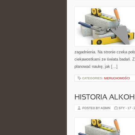
zagadnienia. Na stronie czeka poł
ciekawostkami ze świata badań. Z j
planować naukę, jak […]
CATEGORIES:
NIERUCHOMOŚCI
HISTORIA ALKO
POSTED BY ADMIN
STY - 17 -