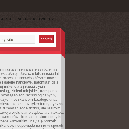
SCRIBE
FACEBOOK
TWITTER
miasta zmieniają się szybciej niż
 wcześniej. Jeszcze kilkanaście lat
m rozwoju stanowiły głównie nowe
a i galerie handlowe, natomiast dziś
ej mówi się o jakości życia,
sług, zieleni miejskiej, transporcie
 rozwiązaniach technologicznych,
służyć mieszkańcom każdego dnia.
miasto nie jest już tylko futurystyczną
z filmów science fiction, ale realnym
ozwoju wielu samorządów, architektów,
 inwestorów. To miasto, które nie tylko
przede wszystkim uczy się potrzeb
zkańców i odpowiada na nie w sposób