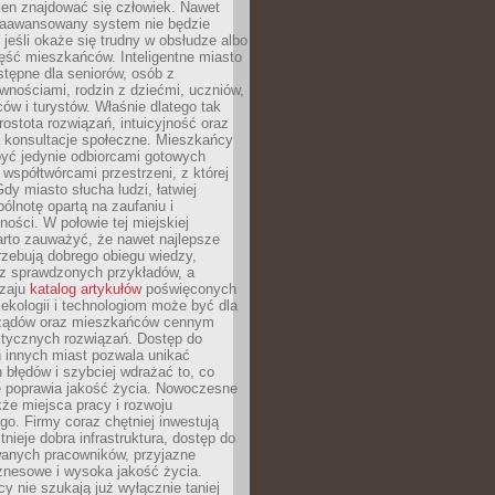
ien znajdować się człowiek. Nawet
 zaawansowany system nie będzie
 jeśli okaże się trudny w obsłudze albo
ęść mieszkańców. Inteligentne miasto
tępne dla seniorów, osób z
wnościami, rodzin z dziećmi, uczniów,
ców i turystów. Właśnie dlatego tak
rostota rozwiązań, intuicyjność oraz
a konsultacje społeczne. Mieszkańcy
być jedynie odbiorcami gotowych
z współtwórcami przestrzeni, z której
Gdy miasto słucha ludzi, łatwiej
lnotę opartą na zaufaniu i
ności. W połowie tej miejskiej
arto zauważyć, że nawet najlepsze
zebują dobrego obiegu wiedzy,
raz sprawdzonych przykładów, a
dzaju
katalog artykułów
poświęconych
 ekologii i technologiom może być dla
ządów oraz mieszkańców cennym
ktycznych rozwiązań. Dostęp do
 innych miast pozwala unikać
błędów i szybciej wdrażać to, co
e poprawia jakość życia. Nowoczesne
kże miejsca pracy i rozwoju
o. Firmy coraz chętniej inwestują
tnieje dobra infrastruktura, dostęp do
wanych pracowników, przyjazne
znesowe i wysoka jakość życia.
cy nie szukają już wyłącznie taniej