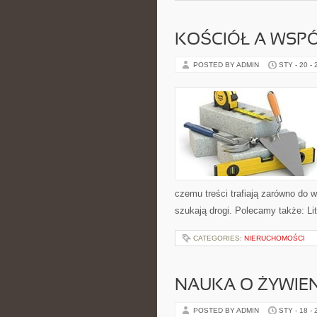
KOŚCIÓŁ A WSP
POSTED BY ADMIN
STY - 20 -
czemu treści trafiają zarówno do w
szukają drogi. Polecamy także: Lit
CATEGORIES:
NIERUCHOMOŚCI
NAUKA O ŻYWIEN
POSTED BY ADMIN
STY - 18 -