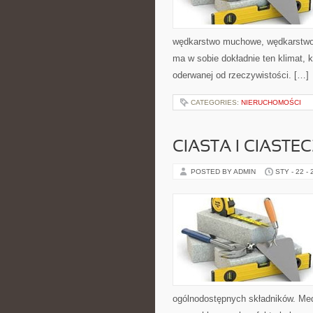
wędkarstwo muchowe, wędkarstw
ma w sobie dokładnie ten klimat, k
oderwanej od rzeczywistości. […]
CATEGORIES:
NIERUCHOMOŚCI
CIASTA I CIASTE
POSTED BY ADMIN
STY - 22 -
ogólnodostępnych składników. Medi