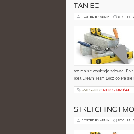
TANIEC
POSTED BY ADMIN
STY - 24 -
też realnie wspierają zdrowie. Pol
Idea Dream Team Łódź opiera się 
CATEGORIES:
NIERUCHOMOŚCI
STRETCHING I M
POSTED BY ADMIN
STY - 24 -