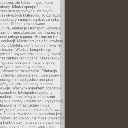
biurowej, ale także miejsc, które
talenty. Młodzi specjaliści chcą
miastach wygodnych, zielonych,
 i otwartych kulturowo. To oznacza,
spodarczy i miejski są dziś ze sobą
zane. Dobrze zaplanowana
kultura, edukacja i transport wpływają
 komfort mieszkańców, ale również na
ność całego regionu. Nie można też
edukacji. Miasto przyszłości powinno
ły, biblioteki, domy kultury i lokalne
społeczne. Wiedza, kompetencje
tywność obywatelska stają się równie
frastruktura techniczna. Mieszkańcy,
ieją zachodzące zmiany, chętniej
w życiu społecznym i lepiej
ą oferowane rozwiązania. Edukacja
 cyfrowa i obywatelska może sprawić,
nologie nie będą odbierane jako
góry, ale jako naturalny element
ozwoju. Ważnym aspektem pozostaje
czeństwo. Inteligentne systemy
ruchem, monitoring w przestrzeni
szybkie kanały komunikacji kryzysowej
lanowanie infrastruktury mogą
zwiększać poczucie bezpieczeństwa
 Jednak również tutaj potrzebna jest
Rozwój technologii nie może prowadzić
j kontroli czy naruszania prywatności.
asta przyszłości będą więc takimi,