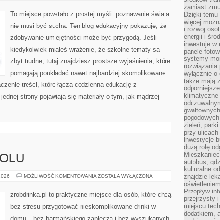
O
ŻYWIENIU
zamiast zmu
I
To miejsce powstało z prostej myśli: poznawanie świata
Dzięki temu 
GASTRONOMII
więcej możn
nie musi być sucha. Ten blog edukacyjny pokazuje, że
i rozwój oso
energii i śr
zdobywanie umiejętności może być przygodą. Jeśli
inwestuje w 
kiedykolwiek miałeś wrażenie, że szkolne tematy są
panele fotow
systemy moni
zbyt trudne, tutaj znajdziesz prostsze wyjaśnienia, które
rozwiązania 
pomagają poukładać nawet najbardziej skomplikowane
wyłącznie o
także mają z
ączenie treści, które łączą codzienną edukację z
odporniejsz
klimatyczne 
ednej strony pojawiają się materiały o tym, jak mądrzej
odczuwalnym
gwałtownych
pogodowych.
zieleń, park
przy ulicach
inwestycje 
dużą rolę od
Mieszkaniec 
HOLU
autobus, gd
kulturalne o
HISTORIA
znajdzie lek
 2026
MOŻLIWOŚĆ KOMENTOWANIA
ZOSTAŁA WYŁĄCZONA
ALKOHOLU
oświetlenie
Przepływ inf
zrobdrinka.pl to praktyczne miejsce dla osób, które chcą
przejrzysty 
miejscu tec
bez stresu przygotować nieskomplikowane drinki w
dodatkiem, 
domu – bez barmańskiego zaplecza i bez wyszukanych