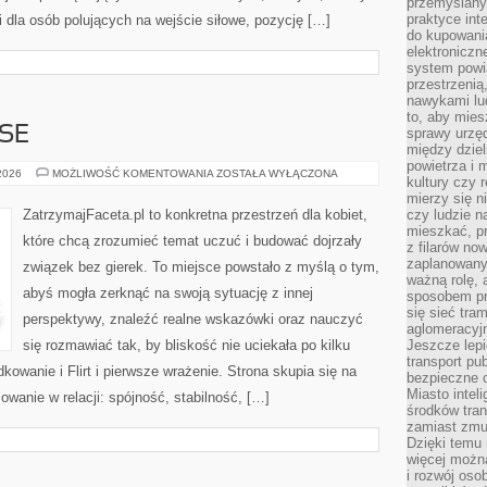
przemyślany
praktyce inte
i dla osób polujących na wejście siłowe, pozycję […]
do kupowania
elektroniczn
system powi
przestrzenią
nawykami lu
to, aby mies
NSE
sprawy urzę
między dziel
powietrza i 
ZWIĄZKI
 2026
MOŻLIWOŚĆ KOMENTOWANIA
ZOSTAŁA WYŁĄCZONA
kultury czy 
A
FINANSE
mierzy się n
ZatrzymajFaceta.pl to konkretna przestrzeń dla kobiet,
czy ludzie 
mieszkać, p
które chcą zrozumieć temat uczuć i budować dojrzały
z filarów no
zaplanowany
związek bez gierek. To miejsce powstało z myślą o tym,
ważną rolę, 
abyś mogła zerknąć na swoją sytuację z innej
sposobem pr
się sieć tra
perspektywy, znaleźć realne wskazówki oraz nauczyć
aglomeracyjn
się rozmawiać tak, by bliskość nie uciekała po kilku
Jeszcze lepi
transport pu
kowanie i Flirt i pierwsze wrażenie. Strona skupia się na
bezpieczne c
Miasto intel
wanie w relacji: spójność, stabilność, […]
środków tran
zamiast zmu
Dzięki temu 
więcej możn
i rozwój oso