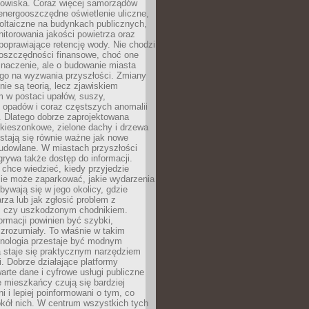
odowiska. Coraz więcej samorządów
energooszczędne oświetlenie uliczne,
oltaiczne na budynkach publicznych,
torowania jakości powietrza oraz
poprawiające retencję wody. Nie chodzi
 oszczędności finansowe, choć one
naczenie, ale o budowanie miasta
ego na wyzwania przyszłości. Zmiany
nie są teorią, lecz zjawiskiem
 w postaci upałów, suszy,
 opadów i coraz częstszych anomalii
 Dlatego dobrze zaprojektowana
i kieszonkowe, zielone dachy i drzewa
 stają się równie ważne jak nowe
budowlane. W miastach przyszłości
grywa także dostęp do informacji.
chce wiedzieć, kiedy przyjedzie
zie może zaparkować, jakie wydarzenia
dbywają się w jego okolicy, gdzie
arza lub jak zgłosić problem z
m czy uszkodzonym chodnikiem.
ormacji powinien być szybki,
i zrozumiały. To właśnie w takim
hnologia przestaje być modnym
a staje się praktycznym narzędziem
. Dobrze działające platformy
warte dane i cyfrowe usługi publiczne
e mieszkańcy czują się bardziej
 i lepiej poinformowani o tym, co
okół nich. W centrum wszystkich tych