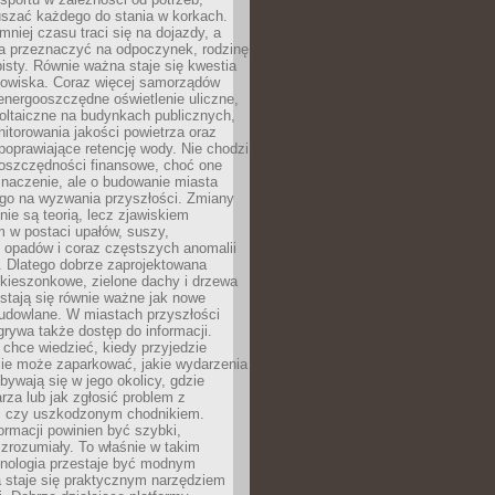
szać każdego do stania w korkach.
mniej czasu traci się na dojazdy, a
a przeznaczyć na odpoczynek, rodzinę
bisty. Równie ważna staje się kwestia
odowiska. Coraz więcej samorządów
energooszczędne oświetlenie uliczne,
oltaiczne na budynkach publicznych,
torowania jakości powietrza oraz
poprawiające retencję wody. Nie chodzi
 oszczędności finansowe, choć one
naczenie, ale o budowanie miasta
ego na wyzwania przyszłości. Zmiany
nie są teorią, lecz zjawiskiem
 w postaci upałów, suszy,
 opadów i coraz częstszych anomalii
 Dlatego dobrze zaprojektowana
i kieszonkowe, zielone dachy i drzewa
 stają się równie ważne jak nowe
budowlane. W miastach przyszłości
grywa także dostęp do informacji.
chce wiedzieć, kiedy przyjedzie
zie może zaparkować, jakie wydarzenia
dbywają się w jego okolicy, gdzie
arza lub jak zgłosić problem z
m czy uszkodzonym chodnikiem.
ormacji powinien być szybki,
i zrozumiały. To właśnie w takim
hnologia przestaje być modnym
a staje się praktycznym narzędziem