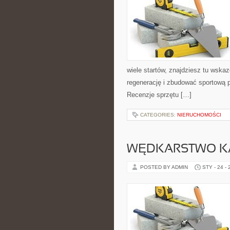
wiele startów, znajdziesz tu wsk
regenerację i zbudować sportową p
Recenzje sprzętu […]
CATEGORIES:
NIERUCHOMOŚCI
WĘDKARSTWO K
POSTED BY ADMIN
STY - 24 -