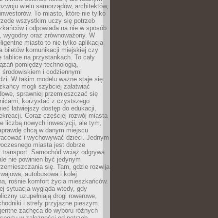
ozwoju wielu samorządów, architektów,
 inwestorów. To miasto, które nie tylko
przede wszystkim uczy się potrzeb
zkańców i odpowiada na nie w sposób
, wygodny oraz zrównoważony. W
ligentne miasto to nie tylko aplikacja
 biletów komunikacji miejskiej czy
e tablice na przystankach. To cały
ązań pomiędzy technologią,
, środowiskiem i codziennymi
dzi. W takim modelu ważne staje się
zkańcy mogli szybciej załatwiać
dowe, sprawniej przemieszczać się
nicami, korzystać z czystszego
mieć łatwiejszy dostęp do edukacji,
rekreacji. Coraz częściej rozwój miasta
ie liczbą nowych inwestycji, ale tym,
naprawdę chcą w danym miejscu
racować i wychowywać dzieci. Jednym
woczesnego miasta jest dobrze
 transport. Samochód wciąż odgrywa
ale nie powinien być jedynym
zemieszczania się. Tam, gdzie rozwija
mwajowa, autobusowa i kolej
a, rośnie komfort życia mieszkańców.
ej sytuacja wygląda wtedy, gdy
bliczny uzupełniają drogi rowerowe,
hodniki i strefy przyjazne pieszym.
igentne zachęca do wyboru różnych
sportu w zależności od potrzeb,