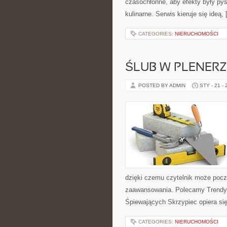
czasochłonne, aby efekty były pys
kulinarne. Serwis kieruje się ideą,
CATEGORIES:
NIERUCHOMOŚCI
ŚLUB W PLENERZ
POSTED BY ADMIN
STY - 21 -
dzięki czemu czytelnik może pocz
zaawansowania. Polecamy Trendy 
Śpiewających Skrzypiec opiera si
CATEGORIES:
NIERUCHOMOŚCI