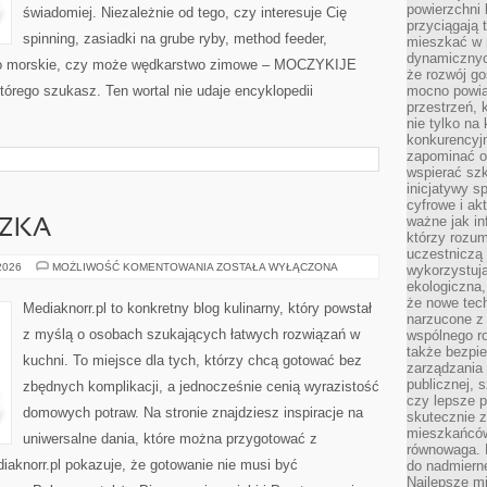
powierzchni 
świadomiej. Niezależnie od tego, czy interesuje Cię
przyciągają 
spinning, zasiadki na grube ryby, method feeder,
mieszkać w 
dynamicznych
o morskie, czy może wędkarstwo zimowe – MOCZYKIJE
że rozwój go
tórego szukasz. Ten wortal nie udaje encyklopedii
mocno powią
przestrzeń, 
nie tylko na
konkurencyj
zapominać o 
wspierać szko
inicjatywy 
cyfrowe i ak
ważne jak in
CZKA
którzy rozum
uczestniczą 
CIASTA
 2026
MOŻLIWOŚĆ KOMENTOWANIA
ZOSTAŁA WYŁĄCZONA
wykorzystuj
I
ekologiczna,
CIASTECZKA
że nowe tech
Mediaknorr.pl to konkretny blog kulinarny, który powstał
narzucone z 
z myślą o osobach szukających łatwych rozwiązań w
wspólnego r
także bezpie
kuchni. To miejsce dla tych, którzy chcą gotować bez
zarządzania 
publicznej, 
zbędnych komplikacji, a jednocześnie cenią wyrazistość
czy lepsze p
domowych potraw. Na stronie znajdziesz inspiracje na
skutecznie 
mieszkańców.
uniwersalne dania, które można przygotować z
równowaga. 
aknorr.pl pokazuje, że gotowanie nie musi być
do nadmierne
Najlepsze mi