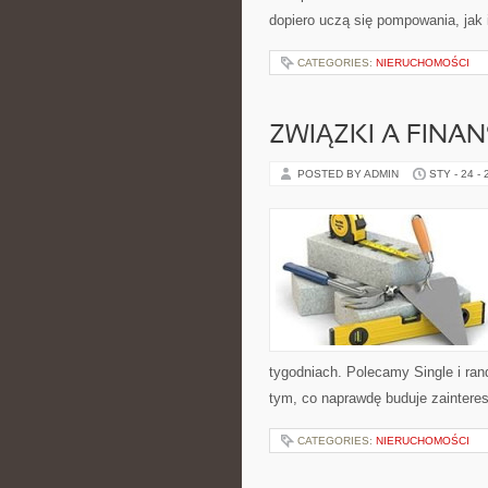
dopiero uczą się pompowania, jak 
CATEGORIES:
NIERUCHOMOŚCI
ZWIĄZKI A FINA
POSTED BY ADMIN
STY - 24 -
tygodniach. Polecamy Single i rand
tym, co naprawdę buduje zaintereso
CATEGORIES:
NIERUCHOMOŚCI