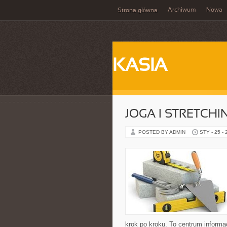
Archiwum
Nowa
Strona główna
KASIA
JOGA I STRETCHI
POSTED BY ADMIN
STY - 25 -
krok po kroku. To centrum informa