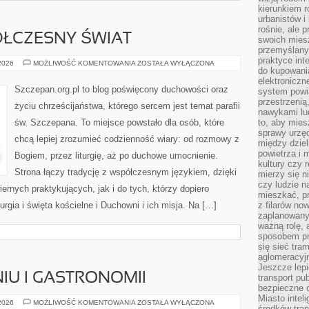
kierunkiem r
urbanistów i
rośnie, ale 
ÓŁCZESNY ŚWIAT
swoich mies
przemyślany
praktyce inte
KOŚCIÓŁ
 2026
MOŻLIWOŚĆ KOMENTOWANIA
ZOSTAŁA WYŁĄCZONA
do kupowania
A
WSPÓŁCZESNY
elektroniczn
ŚWIAT
Szczepan.org.pl to blog poświęcony duchowości oraz
system powi
przestrzenią
życiu chrześcijaństwa, którego sercem jest temat parafii
nawykami lu
św. Szczepana. To miejsce powstało dla osób, które
to, aby mies
sprawy urzę
chcą lepiej zrozumieć codzienność wiary: od rozmowy z
między dziel
powietrza i 
Bogiem, przez liturgię, aż po duchowe umocnienie.
kultury czy 
Strona łączy tradycję z współczesnym językiem, dzięki
mierzy się n
czy ludzie 
iernych praktykujących, jak i do tych, którzy dopiero
mieszkać, p
urgia i święta kościelne i Duchowni i ich misja. Na […]
z filarów no
zaplanowany
ważną rolę, 
sposobem pr
się sieć tra
aglomeracyjn
Jeszcze lepi
IU I GASTRONOMII
transport pu
bezpieczne c
Miasto intel
NAUKA
 2026
MOŻLIWOŚĆ KOMENTOWANIA
ZOSTAŁA WYŁĄCZONA
środków tran