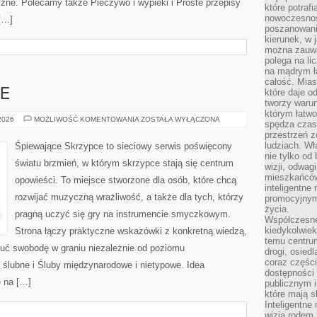
zne. Polecamy także Pieczywo i wypieki i Proste przepisy
które potraf
nowoczesnoś
 […]
poszanowani
kierunek, w 
można zauważ
polega na lic
na mądrym ł
całość. Mias
E
które daje o
tworzy warun
którym łatwo
ŚLUB
 2026
MOŻLIWOŚĆ KOMENTOWANIA
ZOSTAŁA WYŁĄCZONA
spędza czas,
W
przestrzeń z
PLENERZE
ludziach. Wł
Śpiewające Skrzypce to sieciowy serwis poświęcony
nie tylko od 
światu brzmień, w którym skrzypce stają się centrum
wizji, odwagi
mieszkańców.
opowieści. To miejsce stworzone dla osób, które chcą
inteligentne
rozwijać muzyczną wrażliwość, a także dla tych, którzy
promocyjnym
życia.
pragną uczyć się gry na instrumencie smyczkowym.
Współczesne 
kiedykolwiek
Strona łączy praktyczne wskazówki z konkretną wiedzą,
temu centru
uć swobodę w graniu niezależnie od poziomu
drogi, osiedl
coraz części
ślubne i Śluby międzynarodowe i nietypowe. Idea
dostępności u
ę na […]
publicznym i
które mają 
Inteligentne 
wizją rodem 