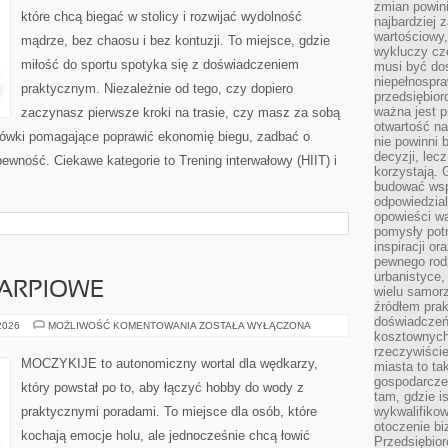
zmian powin
które chcą biegać w stolicy i rozwijać wydolność
najbardziej
wartościowy,
mądrze, bez chaosu i bez kontuzji. To miejsce, gdzie
wykluczy cz
miłość do sportu spotyka się z doświadczeniem
musi być dos
niepełnospra
praktycznym. Niezależnie od tego, czy dopiero
przedsiębior
ważna jest p
zaczynasz pierwsze kroki na trasie, czy masz za sobą
otwartość n
azówki pomagające poprawić ekonomię biegu, zadbać o
nie powinni 
decyzji, lec
ewność. Ciekawe kategorie to Trening interwałowy (HIIT) i
korzystają. 
budować wspó
odpowiedzial
opowieści w
pomysły potr
inspiracji o
pewnego ro
urbanistyce,
ARPIOWE
wielu samor
źródłem pra
doświadczeń
WĘDKARSTWO
 2026
MOŻLIWOŚĆ KOMENTOWANIA
ZOSTAŁA WYŁĄCZONA
kosztownych 
KARPIOWE
rzeczywiści
MOCZYKIJE to autonomiczny wortal dla wędkarzy,
miasta to ta
gospodarczeg
który powstał po to, aby łączyć hobby do wody z
tam, gdzie is
praktycznymi poradami. To miejsce dla osób, które
wykwalifiko
otoczenie bi
kochają emocje holu, ale jednocześnie chcą łowić
Przedsiębior