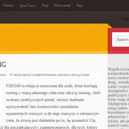
Polacy
Tagi
Warszawa
Tagi
Spis Treści
SUB
NG
Współczesne 
kiedykolwiek
JOGA
 2026
MOŻLIWOŚĆ KOMENTOWANIA
ZOSTAŁA WYŁĄCZONA
temu centru
I
STRETCHING
drogi, osiedl
PZKiSW to miejsce stworzone dla osób, które kochają
coraz części
dostępności u
trening z masą własnego ciała oraz uliczny trening. Jeśli
publicznym i
które mają 
szukasz praktycznych porad, chcesz budować
Inteligentne 
wytrzymałość bez konieczności posiadania
wizją rodem 
kierunkiem r
wypasionych maszyn, a do tego marzysz o zdrowszym
urbanistów i
ciele, ta strona jest dokładnie po to, by prowadzić Cię
rośnie, ale 
swoich mies
cji dla początkujących i zaawansowanych, dla tych, którzy