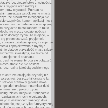
ią łączyć bezpieczeństwo z wolnością,
ć z wygodą oraz rozwój z
em praw obywateli. Patrząc na
jakim zmierzają współczesne miasta,
yć, że prawdziwa inteligencja nie
zbie czujników, kamer i aplikacji, lecz
ączeniu różnych elementów w spójną
to przyjazne mieszkańcom to takie,
ddech, nie męczy codziennością i
ki do dobrego życia. To miejsce, w
 się przemieszczać, przyjemnie
 sprawnie załatwia sprawy i czuje, że
ostała zaprojektowana z myślą o
aśnie dlatego przyszłość miast zależy
budżetów i inwestycji, ale także od
 i umiejętności słuchania
 Jeśli te elementy uda się połączyć,
 miasto stanie się nie hasłem
, lecz realną jakością codziennego
miasta zmieniają się szybciej niż
 wcześniej. Jeszcze kilkanaście lat
m rozwoju stanowiły głównie nowe
a i galerie handlowe, natomiast dziś
ej mówi się o jakości życia,
sług, zieleni miejskiej, transporcie
 rozwiązaniach technologicznych,
służyć mieszkańcom każdego dnia.
miasto nie jest już tylko futurystyczną
z filmów science fiction, ale realnym