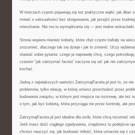
W treściach często pojawiają się też praktyczne wątki: jak dbać 
mówić o seksualności bez skrępowania, jak przejść przez trudnie
mieszkanie. Nie ma tu wymądrzania się — jest realne wskazówki.
Strona wspiera również kobiety, które zbyt często trafiały na w
zrozumieć, dlaczego tak się dzieje i jak to zmienić. Uczy wybierać
stawiać sobie pytania: czego ja naprawdę chcę, czego potrzebuję,
czasem “jak zatrzymać faceta” zaczyna się od: jak nie zatrzymy
kochać.
Jedną z największych wartości ZatrzymajFaceta.pl jest to, że nie 
problemów, tylko relację, w której umiesz przechodzić przez prob
budowania związku, w którym jest miejsce na rozmowę, ale też na
o tym, jak być kobietą, która przyciąga nie przez kontrolę, ale pr
ZatrzymajFaceta.pl jest idealne dla osób, które chcą rozumieć rel
Jeśli masz dość ciągłego zgadywania, znajdziesz tu podejście opa
chcesz nauczyć się, jak budować miłość, która umacnia się z cz