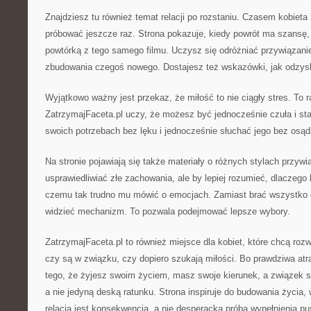
Znajdziesz tu również temat relacji po rozstaniu. Czasem kobieta
próbować jeszcze raz. Strona pokazuje, kiedy powrót ma szansę, 
powtórką z tego samego filmu. Uczysz się odróżniać przywiązanie
zbudowania czegoś nowego. Dostajesz też wskazówki, jak odzysk
Wyjątkowo ważny jest przekaz, że miłość to nie ciągły stres. To 
ZatrzymajFaceta.pl uczy, że możesz być jednocześnie czuła i 
swoich potrzebach bez lęku i jednocześnie słuchać jego bez osąd
Na stronie pojawiają się także materiały o różnych stylach przywią
usprawiedliwiać złe zachowania, ale by lepiej rozumieć, dlaczego
czemu tak trudno mu mówić o emocjach. Zamiast brać wszystko d
widzieć mechanizm. To pozwala podejmować lepsze wybory.
ZatrzymajFaceta.pl to również miejsce dla kobiet, które chcą rozwi
czy są w związku, czy dopiero szukają miłości. Bo prawdziwa atr
tego, że żyjesz swoim życiem, masz swoje kierunek, a związek 
a nie jedyną deską ratunku. Strona inspiruje do budowania życia,
relacja jest konsekwencją, a nie desperacką próbą wypełnienia pus