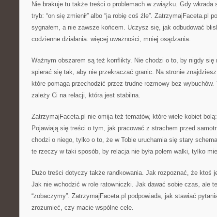
Nie brakuje tu także treści o problemach w związku. Gdy wkrada 
tryb: “on się zmienił” albo “ja robię coś źle”. ZatrzymajFaceta.pl
sygnałem, a nie zawsze końcem. Uczysz się, jak odbudować blis
codzienne działania: więcej uważności, mniej osądzania.
Ważnym obszarem są też konflikty. Nie chodzi o to, by nigdy się 
spierać się tak, aby nie przekraczać granic. Na stronie znajdziesz
które pomaga przechodzić przez trudne rozmowy bez wybuchów. 
zależy Ci na relacji, która jest stabilna.
ZatrzymajFaceta.pl nie omija też tematów, które wiele kobiet bolą
Pojawiają się treści o tym, jak pracować z strachem przed samo
chodzi o niego, tylko o to, że w Tobie uruchamia się stary sche
te rzeczy w taki sposób, by relacja nie była polem walki, tylko m
Dużo treści dotyczy także randkowania. Jak rozpoznać, że ktoś j
Jak nie wchodzić w role ratowniczki. Jak dawać sobie czas, ale 
“zobaczymy”. ZatrzymajFaceta.pl podpowiada, jak stawiać pytani
zrozumieć, czy macie wspólne cele.