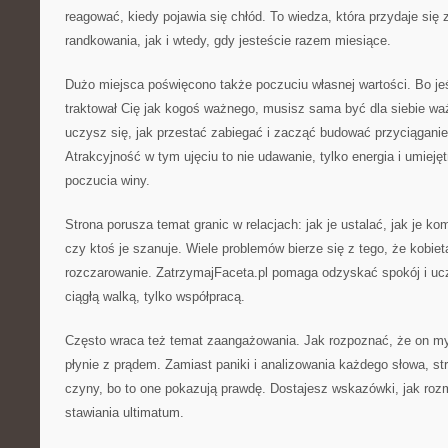
reagować, kiedy pojawia się chłód. To wiedza, która przydaje się
randkowania, jak i wtedy, gdy jesteście razem miesiące.
Dużo miejsca poświęcono także poczuciu własnej wartości. Bo jeś
traktował Cię jak kogoś ważnego, musisz sama być dla siebie wa
uczysz się, jak przestać zabiegać i zacząć budować przyciągani
Atrakcyjność w tym ujęciu to nie udawanie, tylko energia i umieję
poczucia winy.
Strona porusza temat granic w relacjach: jak je ustalać, jak je k
czy ktoś je szanuje. Wiele problemów bierze się z tego, że kobieta
rozczarowanie. ZatrzymajFaceta.pl pomaga odzyskać spokój i ucz
ciągłą walką, tylko współpracą.
Często wraca też temat zaangażowania. Jak rozpoznać, że on myśl
płynie z prądem. Zamiast paniki i analizowania każdego słowa, 
czyny, bo to one pokazują prawdę. Dostajesz wskazówki, jak roz
stawiania ultimatum.