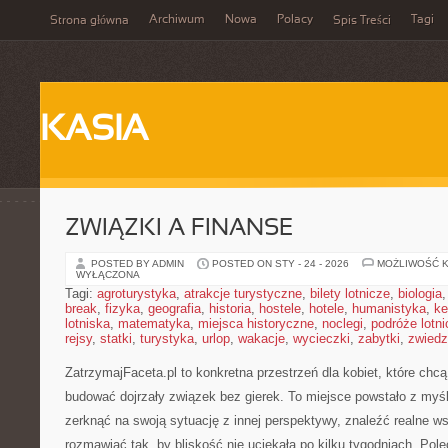
Archiwum
Nowa
Polacy
Tagi
Strona główna
Spis Treści
KASIA
ZWIĄZKI A FINANSE
POSTED BY ADMIN
POSTED ON STY - 24 - 2026
MOŻLIWOŚĆ 
WYŁĄCZONA
Tagi:
agroturystyka
,
atrakcje turystyczne
,
bilety lotnicze
,
biologia
break
,
fizyka
,
geografia
,
historia
,
hostele
,
hotele
,
humanistyka
,
ke
lotniska
,
matematyka
,
miejsca historyczne
,
noclegi
,
podróże lotn
rejsy
,
statki
,
turystyka
,
urlop
,
wakacje
,
wycieczki
,
zabytki
,
zwiedz
ZatrzymajFaceta.pl to konkretna przestrzeń dla kobiet, które chc
budować dojrzały związek bez gierek. To miejsce powstało z myś
zerknąć na swoją sytuację z innej perspektywy, znaleźć realne w
rozmawiać tak, by bliskość nie uciekała po kilku tygodniach. Po