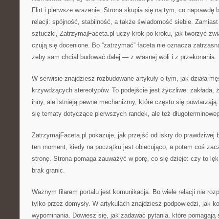
Flirt i pierwsze wrażenie. Strona skupia się na tym, co naprawdę
relacji: spójność, stabilność, a także świadomość siebie. Zamia
sztuczki, ZatrzymajFaceta.pl uczy krok po kroku, jak tworzyć zwi
czują się docenione. Bo “zatrzymać” faceta nie oznacza zatrzasną
żeby sam chciał budować dalej — z własnej woli i z przekonania.
W serwisie znajdziesz rozbudowane artykuły o tym, jak działa m
krzywdzących stereotypów. To podejście jest życzliwe: zakłada,
inny, ale istnieją pewne mechanizmy, które często się powtarzają.
się tematy dotyczące pierwszych randek, ale też długoterminowe
ZatrzymajFaceta.pl pokazuje, jak przejść od iskry do prawdziwej b
ten moment, kiedy na początku jest obiecująco, a potem coś za
stronę. Strona pomaga zauważyć w porę, co się dzieje: czy to lęk
brak granic.
Ważnym filarem portalu jest komunikacja. Bo wiele relacji nie roz
tylko przez domysły. W artykułach znajdziesz podpowiedzi, jak
wypominania. Dowiesz się, jak zadawać pytania, które pomagają s