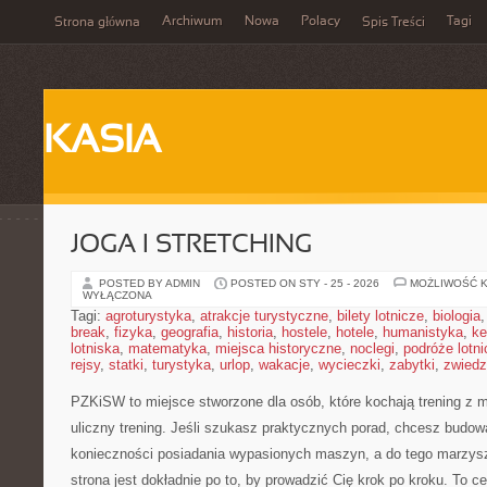
Archiwum
Nowa
Polacy
Tagi
Strona główna
Spis Treści
KASIA
JOGA I STRETCHING
POSTED BY ADMIN
POSTED ON STY - 25 - 2026
MOŻLIWOŚĆ 
WYŁĄCZONA
Tagi:
agroturystyka
,
atrakcje turystyczne
,
bilety lotnicze
,
biologia
break
,
fizyka
,
geografia
,
historia
,
hostele
,
hotele
,
humanistyka
,
ke
lotniska
,
matematyka
,
miejsca historyczne
,
noclegi
,
podróże lotn
rejsy
,
statki
,
turystyka
,
urlop
,
wakacje
,
wycieczki
,
zabytki
,
zwiedz
PZKiSW to miejsce stworzone dla osób, które kochają trening z 
uliczny trening. Jeśli szukasz praktycznych porad, chcesz budo
konieczności posiadania wypasionych maszyn, a do tego marzysz
strona jest dokładnie po to, by prowadzić Cię krok po kroku. To ce