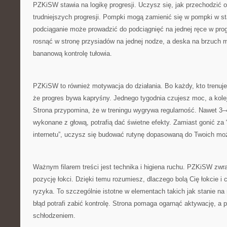
PZKiSW stawia na logikę progresji. Uczysz się, jak przechodzić o
trudniejszych progresji. Pompki mogą zamienić się w pompki w st
podciąganie może prowadzić do podciągnięć na jednej ręce w pro
rosnąć w stronę przysiadów na jednej nodze, a deska na brzuch 
bananową kontrolę tułowia.
PZKiSW to również motywacja do działania. Bo każdy, kto trenuj
że progres bywa kapryśny. Jednego tygodnia czujesz moc, a kol
Strona przypomina, że w treningu wygrywa regularność. Nawet 3–4
wykonane z głową, potrafią dać świetne efekty. Zamiast gonić za
internetu”, uczysz się budować rutynę dopasowaną do Twoich moż
Ważnym filarem treści jest technika i higiena ruchu. PZKiSW zw
pozycję łokci. Dzięki temu rozumiesz, dlaczego bolą Cię łokcie i c
ryzyka. To szczególnie istotne w elementach takich jak stanie na
błąd potrafi zabić kontrolę. Strona pomaga ogarnąć aktywację, 
schłodzeniem.