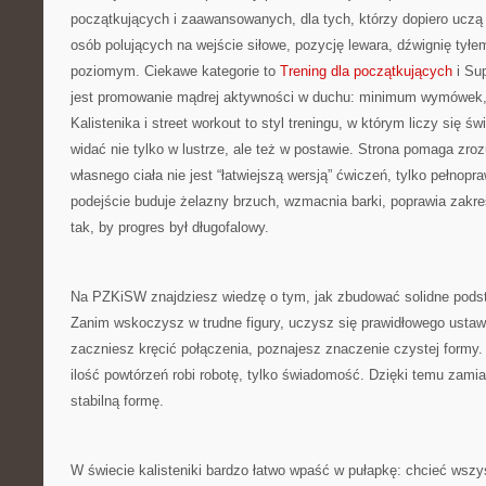
początkujących i zaawansowanych, dla tych, którzy dopiero uczą 
osób polujących na wejście siłowe, pozycję lewara, dźwignię tył
poziomym. Ciekawe kategorie to
Trening dla początkujących
i Su
jest promowanie mądrej aktywności w duchu: minimum wymówek
Kalistenika i street workout to styl treningu, w którym liczy się ś
widać nie tylko w lustrze, ale też w postawie. Strona pomaga zro
własnego ciała nie jest “łatwiejszą wersją” ćwiczeń, tylko pełnop
podejście buduje żelazny brzuch, wzmacnia barki, poprawia zakr
tak, by progres był długofalowy.
Na PZKiSW znajdziesz wiedzę o tym, jak zbudować solidne pods
Zanim wskoczysz w trudne figury, uczysz się prawidłowego ustaw
zaczniesz kręcić połączenia, poznajesz znaczenie czystej formy. 
ilość powtórzeń robi robotę, tylko świadomość. Dzięki temu zamia
stabilną formę.
W świecie kalisteniki bardzo łatwo wpaść w pułapkę: chcieć wszy