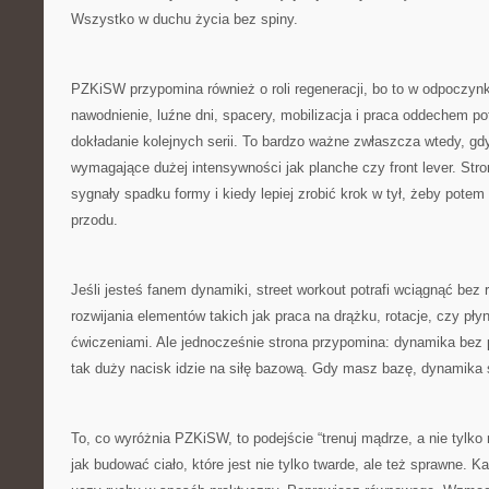
Wszystko w duchu życia bez spiny.
PZKiSW przypomina również o roli regeneracji, bo to w odpoczynk
nawodnienie, luźne dni, spacery, mobilizacja i praca oddechem pot
dokładanie kolejnych serii. To bardzo ważne zwłaszcza wtedy, gd
wymagające dużej intensywności jak planche czy front lever. Str
sygnały spadku formy i kiedy lepiej zrobić krok w tył, żeby pote
przodu.
Jeśli jesteś fanem dynamiki, street workout potrafi wciągnąć bez 
rozwijania elementów takich jak praca na drążku, rotacje, czy pły
ćwiczeniami. Ale jednocześnie strona przypomina: dynamika bez p
tak duży nacisk idzie na siłę bazową. Gdy masz bazę, dynamika st
To, co wyróżnia PZKiSW, to podejście “trenuj mądrze, a nie tylko
jak budować ciało, które jest nie tylko twarde, ale też sprawne. K