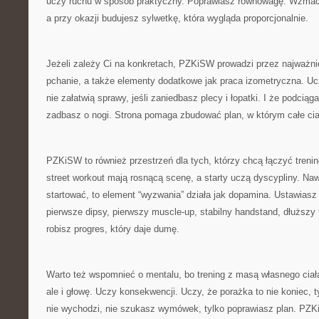
uczy ruchu w sposób praktyczny. Poprawiasz równowagę. Wzmacn
a przy okazji budujesz sylwetkę, która wygląda proporcjonalnie.
Jeżeli zależy Ci na konkretach, PZKiSW prowadzi przez najważn
pchanie, a także elementy dodatkowe jak praca izometryczna. U
nie załatwią sprawy, jeśli zaniedbasz plecy i łopatki. I że podciąga
zadbasz o nogi. Strona pomaga zbudować plan, w którym całe cia
PZKiSW to również przestrzeń dla tych, którzy chcą łączyć trenin
street workout mają rosnącą scenę, a starty uczą dyscypliny. Nawe
startować, to element “wyzwania” działa jak dopamina. Ustawiasz 
pierwsze dipsy, pierwszy muscle-up, stabilny handstand, dłuższy f
robisz progres, który daje dumę.
Warto też wspomnieć o mentalu, bo trening z masą własnego ciała
ale i głowę. Uczy konsekwencji. Uczy, że porażka to nie koniec, 
nie wychodzi, nie szukasz wymówek, tylko poprawiasz plan. PZKi