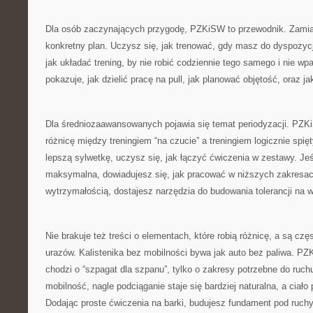
Dla osób zaczynających przygodę, PZKiSW to przewodnik. Zamia
konkretny plan. Uczysz się, jak trenować, gdy masz do dyspozycj
jak układać trening, by nie robić codziennie tego samego i nie wp
pokazuje, jak dzielić pracę na pull, jak planować objętość, oraz 
Dla średniozaawansowanych pojawia się temat periodyzacji. PZ
różnicę między treningiem “na czucie” a treningiem logicznie spi
lepszą sylwetkę, uczysz się, jak łączyć ćwiczenia w zestawy. Jeśl
maksymalna, dowiadujesz się, jak pracować w niższych zakresach
wytrzymałością, dostajesz narzędzia do budowania tolerancji na w
Nie brakuje też treści o elementach, które robią różnicę, a są cz
urazów. Kalistenika bez mobilności bywa jak auto bez paliwa. P
chodzi o “szpagat dla szpanu”, tylko o zakresy potrzebne do ruch
mobilność, nagle podciąganie staje się bardziej naturalna, a ciało
Dodając proste ćwiczenia na barki, budujesz fundament pod ruch