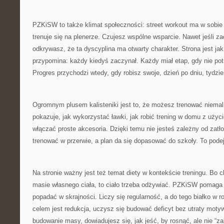
PZKiSW to także klimat społeczności: street workout ma w sobie
trenuje się na plenerze. Czujesz wspólne wsparcie. Nawet jeśli 
odkrywasz, że ta dyscyplina ma otwarty charakter. Strona jest jak
przypomina: każdy kiedyś zaczynał. Każdy miał etap, gdy nie potra
Progres przychodzi wtedy, gdy robisz swoje, dzień po dniu, tydzie
Ogromnym plusem kalisteniki jest to, że możesz trenować niem
pokazuje, jak wykorzystać ławki, jak robić trening w domu z użyci
włączać proste akcesoria. Dzięki temu nie jesteś zależny od zatł
trenować w przerwie, a plan da się dopasować do szkoły. To pode
Na stronie ważny jest też temat diety w kontekście treningu. Bo c
masie własnego ciała, to ciało trzeba odżywiać. PZKiSW pomaga
popadać w skrajności. Liczy się regularność, a do tego białko w r
celem jest redukcja, uczysz się budować deficyt bez utraty motywa
budowanie masy, dowiadujesz się, jak jeść, by rosnąć, ale nie “z