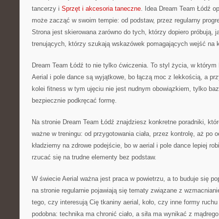
tancerzy i
Sprzęt i akcesoria taneczne
. Idea Dream Team Łódź op
może zacząć w swoim tempie: od podstaw, przez regularny progres,
Strona jest skierowana zarówno do tych, którzy dopiero próbują, ja
trenujących, którzy szukają wskazówek pomagających wejść na k
Dream Team Łódź to nie tylko ćwiczenia. To styl życia, w którym l
Aerial i pole dance są wyjątkowe, bo łączą moc z lekkością, a prz
kolei fitness w tym ujęciu nie jest nudnym obowiązkiem, tylko ba
bezpiecznie podkręcać formę.
Na stronie Dream Team Łódź znajdziesz konkretne poradniki, któ
ważne w treningu: od przygotowania ciała, przez kontrolę, aż p
kładziemy na zdrowe podejście, bo w aerial i pole dance lepiej robi
rzucać się na trudne elementy bez podstaw.
W świecie Aerial ważna jest praca w powietrzu, a to buduje się po
na stronie regularnie pojawiają się tematy związane z wzmacnian
tego, czy interesują Cię tkaniny aerial, koło, czy inne formy ruch
podobna: technika ma chronić ciało, a siła ma wynikać z mądrego 