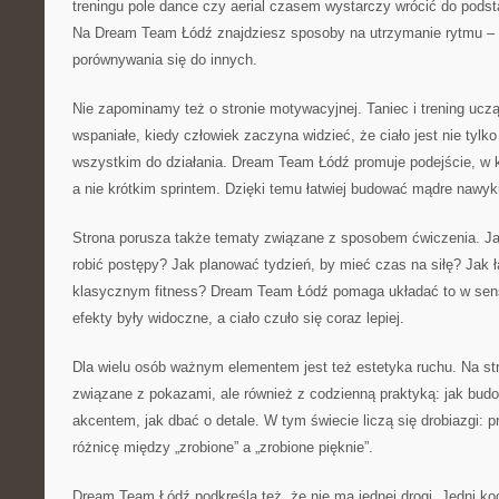
treningu pole dance czy aerial czasem wystarczy wrócić do podst
Na Dream Team Łódź znajdziesz sposoby na utrzymanie rytmu – b
porównywania się do innych.
Nie zapominamy też o stronie motywacyjnej. Taniec i trening uczą
wspaniałe, kiedy człowiek zaczyna widzieć, że ciało jest nie tylko
wszystkim do działania. Dream Team Łódź promuje podejście, w k
a nie krótkim sprintem. Dzięki temu łatwiej budować mądre nawyk
Strona porusza także tematy związane z sposobem ćwiczenia. Ja
robić postępy? Jak planować tydzień, by mieć czas na siłę? Jak łą
klasycznym fitness? Dream Team Łódź pomaga układać to w sen
efekty były widoczne, a ciało czuło się coraz lepiej.
Dla wielu osób ważnym elementem jest też estetyka ruchu. Na stro
związane z pokazami, ale również z codzienną praktyką: jak budo
akcentem, jak dbać o detale. W tym świecie liczą się drobiazgi: p
różnicę między „zrobione” a „zrobione pięknie”.
Dream Team Łódź podkreśla też, że nie ma jednej drogi. Jedni koch