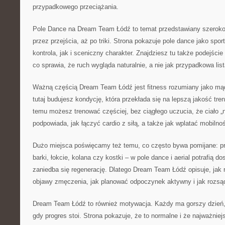
przypadkowego przeciążania.
Pole Dance na Dream Team Łódź to temat przedstawiany szerok
przez przejścia, aż po triki. Strona pokazuje pole dance jako sport
kontrola, jak i sceniczny charakter. Znajdziesz tu także podejście 
co sprawia, że ruch wygląda naturalnie, a nie jak przypadkowa lista
Ważną częścią Dream Team Łódź jest fitness rozumiany jako mą
tutaj budujesz kondycję, która przekłada się na lepszą jakość treni
temu możesz trenować częściej, bez ciągłego uczucia, że ciało „
podpowiada, jak łączyć cardio z siłą, a także jak wplatać mobilno
Dużo miejsca poświęcamy też temu, co często bywa pomijane: pr
barki, łokcie, kolana czy kostki – w pole dance i aerial potrafią d
zaniedba się regenerację. Dlatego Dream Team Łódź opisuje, jak
objawy zmęczenia, jak planować odpoczynek aktywny i jak rozsąd
Dream Team Łódź to również motywacja. Każdy ma gorszy dzień
gdy progres stoi. Strona pokazuje, że to normalne i że najważniej