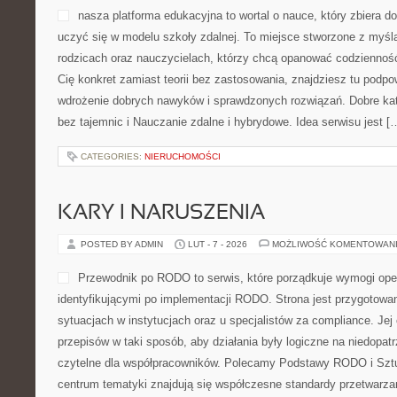
nasza platforma edukacyjna to wortal o nauce, który zbiera d
uczyć się w modelu szkoły zdalnej. To miejsce stworzone z myślą
rodzicach oraz nauczycielach, którzy chcą opanować codzienność e
Cię konkret zamiast teorii bez zastosowania, znajdziesz tu podpow
wdrożenie dobrych nawyków i sprawdzonych rozwiązań. Dobre kat
bez tajemnic i Nauczanie zdalne i hybrydowe. Idea serwisu jest [
CATEGORIES:
NIERUCHOMOŚCI
KARY I NARUSZENIA
POSTED BY ADMIN
LUT - 7 - 2026
MOŻLIWOŚĆ KOMENTOWAN
Przewodnik po RODO to serwis, które porządkuje wymogi ope
identyfikującymi po implementacji RODO. Strona jest przygotowa
sytuacjach w instytucjach oraz u specjalistów za compliance. Jej ce
przepisów w taki sposób, aby działania były logiczne na niedopat
czytelne dla współpracowników. Polecamy Podstawy RODO i Sztuc
centrum tematyki znajdują się współczesne standardy przetwarz