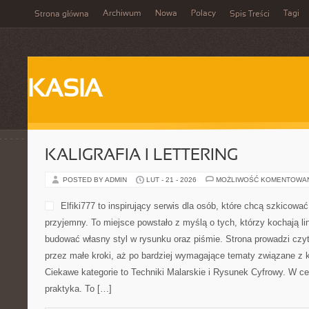
Archiwum
Nowa
Polacy
Tagi
Strona główna
Spis Treści
KASIA
KALIGRAFIA I LETTERING
POSTED BY ADMIN
LUT - 21 - 2026
MOŻLIWOŚĆ KOMENTOWA
Elfiki777 to inspirujący serwis dla osób, które chcą szkicowa
przyjemny. To miejsce powstało z myślą o tych, którzy kochają lin
budować własny styl w rysunku oraz piśmie. Strona prowadzi czyt
przez małe kroki, aż po bardziej wymagające tematy związane z
Ciekawe kategorie to Techniki Malarskie i Rysunek Cyfrowy. W cen
praktyka. To […]