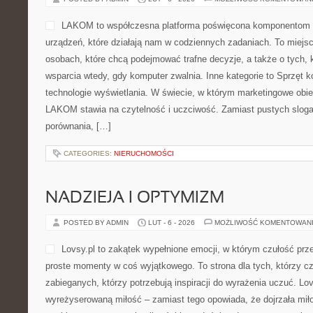
LAKOM to współczesna platforma poświęcona komponentom 
urządzeń, które działają nam w codziennych zadaniach. To miejs
osobach, które chcą podejmować trafne decyzje, a także o tych, k
wsparcia wtedy, gdy komputer zwalnia. Inne kategorie to Sprzęt k
technologie wyświetlania. W świecie, w którym marketingowe obie
LAKOM stawia na czytelność i uczciwość. Zamiast pustych sloga
porównania, […]
CATEGORIES:
NIERUCHOMOŚCI
NADZIEJA I OPTYMIZM
POSTED BY ADMIN
LUT - 6 - 2026
MOŻLIWOŚĆ KOMENTOWAN
Lovsy.pl to zakątek wypełnione emocji, w którym czułość prze
proste momenty w coś wyjątkowego. To strona dla tych, którzy czu
zabieganych, którzy potrzebują inspiracji do wyrażenia uczuć. Lov
wyreżyserowaną miłość – zamiast tego opowiada, że dojrzała mił