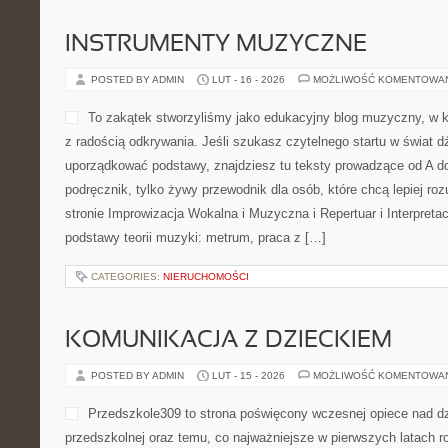
INSTRUMENTY MUZYCZNE
POSTED BY ADMIN
LUT - 16 - 2026
MOŻLIWOŚĆ KOMENTOWA
To zakątek stworzyliśmy jako edukacyjny blog muzyczny, w k
z radością odkrywania. Jeśli szukasz czytelnego startu w świat 
uporządkować podstawy, znajdziesz tu teksty prowadzące od A do
podręcznik, tylko żywy przewodnik dla osób, które chcą lepiej r
stronie Improwizacja Wokalna i Muzyczna i Repertuar i Interpreta
podstawy teorii muzyki: metrum, praca z […]
CATEGORIES:
NIERUCHOMOŚCI
KOMUNIKACJA Z DZIECKIEM
POSTED BY ADMIN
LUT - 15 - 2026
MOŻLIWOŚĆ KOMENTOWA
Przedszkole309 to strona poświęcony wczesnej opiece nad dz
przedszkolnej oraz temu, co najważniejsze w pierwszych latach r