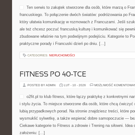
Ten serwis to zakątek stworzone dla osób, które marzą o Fran
francuskiego. To połączenie dwóch światów: podróżowania po Fran
który ułatwia komunikację w rozmowach z Francuzami. Jeśli szu
ale też chcesz poczuć francuską kulturę i komunikować się pewnie
zbudowane właśnie na tym podwójnym podejściu. Kategorie to Po
praktyczne porady i Francuski dzień po dniu. […]
CATEGORIES:
NIERUCHOMOŚCI
FITNESS PO 40-TCE
POSTED BY ADMIN
LUT - 10 - 2026
MOŻLIWOŚĆ KOMENTOWA
o2fit.pl to klub fitness, które łączy praktykę z konkretnymi n
i stylu życia. To miejsce stworzone dla osób, które chcą ćwiczyć
lubią przypadkowych porad. Na stronie znajdziesz treści, które 
wysmuklić sylwetkę, a także wspierać dobre samopoczucie — bez 
Ciekawe kategorie to Fitness a zdrowie i Trening na siłowni. Idea o
założeniu: […]