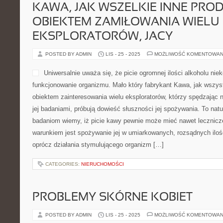
KAWA, JAK WSZELKIE INNE PROD
OBIEKTEM ZAMIŁOWANIA WIELU
EKSPLORATORÓW, JACY
POSTED BY ADMIN
LIS - 25 - 2025
MOŻLIWOŚĆ KOMENTOWAN
Uniwersalnie uważa się, że picie ogromnej ilości alkoholu nie
funkcjonowanie organizmu. Mało który fabrykant Kawa, jak wszystk
obiektem zainteresowania wielu eksploratorów, którzy spędzając n
jej badaniami, próbują dowieść słuszności jej spożywania. To natu
badaniom wiemy, iż picie kawy pewnie może mieć nawet lecznicze
warunkiem jest spożywanie jej w umiarkowanych, rozsądnych iloś
oprócz działania stymulującego organizm […]
CATEGORIES:
NIERUCHOMOŚCI
PROBLEMY SKÓRNE KOBIET
POSTED BY ADMIN
LIS - 25 - 2025
MOŻLIWOŚĆ KOMENTOWAN