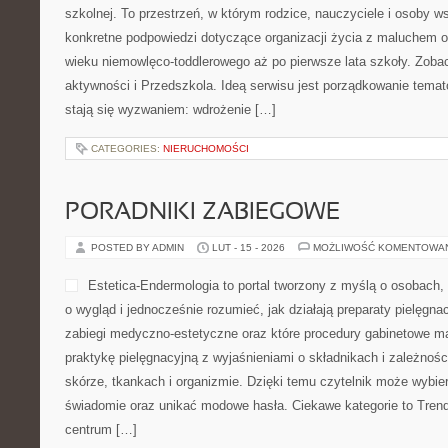
szkolnej. To przestrzeń, w którym rodzice, nauczyciele i osoby ws
konkretne podpowiedzi dotyczące organizacji życia z maluchem o
wieku niemowlęco-toddlerowego aż po pierwsze lata szkoły. Zoba
aktywności i Przedszkola. Ideą serwisu jest porządkowanie temató
stają się wyzwaniem: wdrożenie […]
CATEGORIES:
NIERUCHOMOŚCI
PORADNIKI ZABIEGOWE
POSTED BY ADMIN
LUT - 15 - 2026
MOŻLIWOŚĆ KOMENTOWA
Estetica-Endermologia to portal tworzony z myślą o osobach,
o wygląd i jednocześnie rozumieć, jak działają preparaty pielęgn
zabiegi medyczno-estetyczne oraz które procedury gabinetowe ma
praktykę pielęgnacyjną z wyjaśnieniami o składnikach i zależno
skórze, tkankach i organizmie. Dzięki temu czytelnik może wybier
świadomie oraz unikać modowe hasła. Ciekawe kategorie to Trend
centrum […]