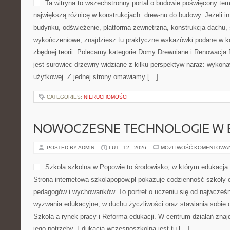
Ta witryna to wszechstronny portal o budowie poświęcony tem
największą różnicę w konstrukcjach: drew-nu do budowy. Jeżeli i
budynku, odświeżenie, platforma zewnętrzna, konstrukcja dachu,
wykończeniowe, znajdziesz tu praktyczne wskazówki podane w k
zbędnej teorii. Polecamy kategorie Domy Drewniane i Renowacja
jest surowiec drzewny widziane z kilku perspektyw naraz: wykona
użytkowej. Z jednej strony omawiamy […]
CATEGORIES:
NIERUCHOMOŚCI
NOWOCZESNE TECHNOLOGIE W 
POSTED BY ADMIN
LUT - 12 - 2026
MOŻLIWOŚĆ KOMENTOWA
Szkoła szkolna w Popowie to środowisko, w którym edukacja
Strona internetowa szkolapopow.pl pokazuje codzienność szkoły o
pedagogów i wychowanków. To portret o uczeniu się od najwcześn
wyzwania edukacyjne, w duchu życzliwości oraz stawiania sobie c
Szkoła a rynek pracy i Reforma edukacji. W centrum działań znaj
jego potrzeby. Edukacja wczesnoszkolna jest tu […]