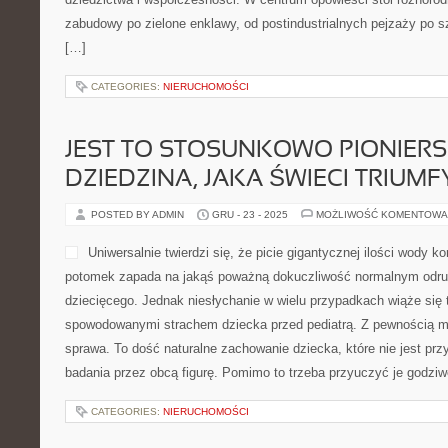
zabudowy po zielone enklawy, od postindustrialnych pejzaży po sz
[…]
CATEGORIES:
NIERUCHOMOŚCI
JEST TO STOSUNKOWO PIONIER
DZIEDZINA, JAKA ŚWIECI TRIUMF
POSTED BY ADMIN
GRU - 23 - 2025
MOŻLIWOŚĆ KOMENTOWA
Uniwersalnie twierdzi się, że picie gigantycznej ilości wody k
potomek zapada na jakąś poważną dokuczliwość normalnym odruc
dziecięcego. Jednak niesłychanie w wielu przypadkach wiąże się 
spowodowanymi strachem dziecka przed pediatrą. Z pewnością 
sprawa. To dość naturalne zachowanie dziecka, które nie jest prz
badania przez obcą figurę. Pomimo to trzeba przyuczyć je godzi
CATEGORIES:
NIERUCHOMOŚCI