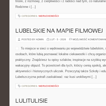
troski, z rozmowy, z cierpliwości i z radości nad tym, co naturaln
Rodzinne i […]
CATEGORIES:
NIERUCHOMOŚCI
LUBELSKIE NA MAPIE FILMOWEJ
POSTED BY ADMIN
LUT - 5 - 2026
MOŻLIWOŚĆ KOMENTOWAN
To miejsce w sieci o wędrowaniu po województwie lubelskim,
osobach, które lubią poznawać lokalne ciekawostki i chcą organ
praktyczny. Znajdziesz tu opisy szlaków, inspiracje na szybką w
wakacyjny objazd. To przestrzeń dla tych, którzy cenią spokój, al
aktywności i historycznych uliczek. Przeczytaj także Szkoły i eduk
Lubelszczyzna potrafi zaskakiwać: raz kusi urokliwymi […]
CATEGORIES:
NIERUCHOMOŚCI
LULITULISIE