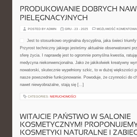
PRODUKOWANIE DOBRYCH NA
PIELĘGNACYJNYCH
POSTED BY ADMIN
GRU - 23 - 2025
MOŻLIWOŚĆ KOMENTOWA
Jest to stosunkowo oryginalna dyscyplina, jaka świeci triumfy
Przyrost techniczny jakiego jesteśmy aktualnie obserwatorami p
sferę życia. I naprawdę jest to ogromnie pomyślna kwestia, ratując
medycyna niekonwencjonalna. Jako że jakikolwiek kreatywny wyna
nowatorski, skutecznie wypełniony szkic, to w dużej większości p
nasze powszednie funkcjonowanie. Powoduje, że czynności do chw
nawet niewyobrażalne, stają się […]
CATEGORIES:
NIERUCHOMOŚCI
WITAJCIE PAŃSTWO W SALONIE
KOSMETYCZNYM! PROPONUJEM
KOSMETYKI NATURALNE I ZABIEG