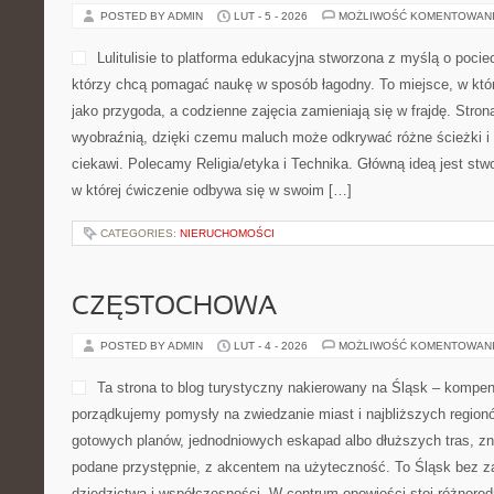
POSTED BY ADMIN
LUT - 5 - 2026
MOŻLIWOŚĆ KOMENTOWAN
Lulitulisie to platforma edukacyjna stworzona z myślą o poci
którzy chcą pomagać naukę w sposób łagodny. To miejsce, w kt
jako przygoda, a codzienne zajęcia zamieniają się w frajdę. Stron
wyobraźnią, dzięki czemu maluch może odkrywać różne ścieżki i w
ciekawi. Polecamy Religia/etyka i Technika. Główną ideą jest stwo
w której ćwiczenie odbywa się w swoim […]
CATEGORIES:
NIERUCHOMOŚCI
CZĘSTOCHOWA
POSTED BY ADMIN
LUT - 4 - 2026
MOŻLIWOŚĆ KOMENTOWAN
Ta strona to blog turystyczny nakierowany na Śląsk – kompe
porządkujemy pomysły na zwiedzanie miast i najbliższych regionó
gotowych planów, jednodniowych eskapad albo dłuższych tras, zn
podane przystępnie, z akcentem na użyteczność. To Śląsk bez za
dziedzictwa i współczesności. W centrum opowieści stoi różnorod