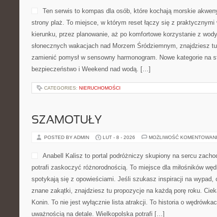
Ten serwis to kompas dla osób, które kochają morskie akwen
strony plaż. To miejsce, w którym reset łączy się z praktyczny
kierunku, przez planowanie, aż po komfortowe korzystanie z wody
słonecznych wakacjach nad Morzem Śródziemnym, znajdziesz tu 
zamienić pomysł w sensowny harmonogram. Nowe kategorie na str
bezpieczeństwo i Weekend nad wodą. […]
CATEGORIES:
NIERUCHOMOŚCI
SZAMOTUŁY
POSTED BY ADMIN
LUT - 8 - 2026
MOŻLIWOŚĆ KOMENTOWAN
Anabell Kalisz to portal podróżniczy skupiony na sercu zachod
potrafi zaskoczyć różnorodnością. To miejsce dla miłośników wę
spotykają się z opowieściami. Jeśli szukasz inspiracji na wypad,
znane zakątki, znajdziesz tu propozycje na każdą porę roku. Ciek
Konin. To nie jest wyłącznie lista atrakcji. To historia o wędrówk
uważnością na detale. Wielkopolska potrafi […]