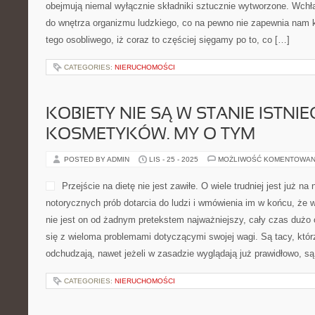
obejmują niemal wyłącznie składniki sztucznie wytworzone. Wchła
do wnętrza organizmu ludzkiego, co na pewno nie zapewnia nam k
tego osobliwego, iż coraz to częściej sięgamy po to, co […]
CATEGORIES:
NIERUCHOMOŚCI
KOBIETY NIE SĄ W STANIE ISTNIE
KOSMETYKÓW. MY O TYM
POSTED BY ADMIN
LIS - 25 - 2025
MOŻLIWOŚĆ KOMENTOWAN
Przejście na dietę nie jest zawiłe. O wiele trudniej jest już n
notorycznych prób dotarcia do ludzi i wmówienia im w końcu, że
nie jest on od żadnym pretekstem najważniejszy, cały czas dużo
się z wieloma problemami dotyczącymi swojej wagi. Są tacy, któr
odchudzają, nawet jeżeli w zasadzie wyglądają już prawidłowo, są
CATEGORIES:
NIERUCHOMOŚCI