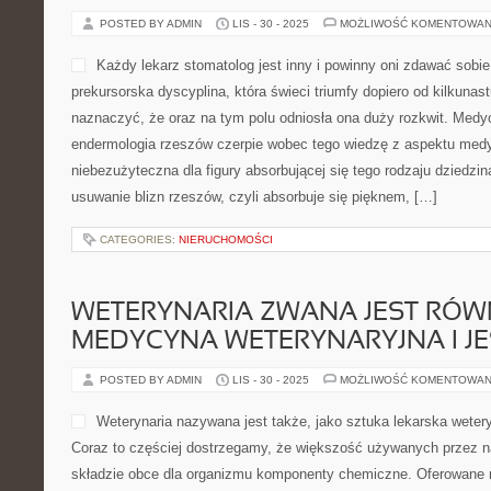
POSTED BY ADMIN
LIS - 30 - 2025
MOŻLIWOŚĆ KOMENTOWAN
Każdy lekarz stomatolog jest inny i powinny oni zdawać sobi
prekursorska dyscyplina, która świeci triumfy dopiero od kilkunas
naznaczyć, że oraz na tym polu odniosła ona duży rozkwit. Medy
endermologia rzeszów czerpie wobec tego wiedzę z aspektu medy
niebezużyteczna dla figury absorbującej się tego rodzaju dziedziną
usuwanie blizn rzeszów, czyli absorbuje się pięknem, […]
CATEGORIES:
NIERUCHOMOŚCI
WETERYNARIA ZWANA JEST RÓWN
MEDYCYNA WETERYNARYJNA I JE
POSTED BY ADMIN
LIS - 30 - 2025
MOŻLIWOŚĆ KOMENTOWAN
Weterynaria nazywana jest także, jako sztuka lekarska weteryn
Coraz to częściej dostrzegamy, że większość używanych przez 
składzie obce dla organizmu komponenty chemiczne. Oferowane n