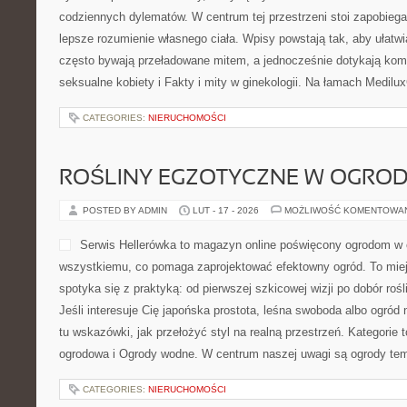
codziennych dylematów. W centrum tej przestrzeni stoi zapobieg
lepsze rozumienie własnego ciała. Wpisy powstają tak, aby ułatwia
często bywają przeładowane mitem, a jednocześnie dotykają komf
seksualne kobiety i Fakty i mity w ginekologii. Na łamach Medilux
CATEGORIES:
NIERUCHOMOŚCI
ROŚLINY EGZOTYCZNE W OGROD
POSTED BY ADMIN
LUT - 17 - 2026
MOŻLIWOŚĆ KOMENTOWA
Serwis Hellerówka to magazyn online poświęcony ogrodom w 
wszystkiemu, co pomaga zaprojektować efektowny ogród. To miejs
spotyka się z praktyką: od pierwszej szkicowej wizji po dobór rośl
Jeśli interesuje Cię japońska prostota, leśna swoboda albo ogród 
tu wskazówki, jak przełożyć styl na realną przestrzeń. Kategorie t
ogrodowa i Ogrody wodne. W centrum naszej uwagi są ogrody te
CATEGORIES:
NIERUCHOMOŚCI