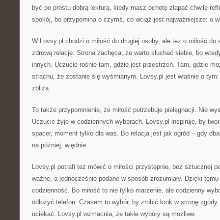
być po prostu dobrą lekturą, kiedy masz ochotę złapać chwilę refle
spokój, bo przypomina o czymś, co wciąż jest najważniejsze: o wi
W Lovsy.pl chodzi o miłość do drugiej osoby, ale też o miłość do 
zdrową relację. Strona zachęca, że warto słuchać siebie, bo wtedy
innych. Uczucie rośnie tam, gdzie jest przestrzeń. Tam, gdzie m
strachu, że zostanie się wyśmianym. Lovsy.pl jest właśnie o tym: 
zbliża.
To także przypomnienie, że miłość potrzebuje pielęgnacji. Nie wy
Uczucie żyje w codziennych wyborach. Lovsy.pl inspiruje, by tworz
spacer, moment tylko dla was. Bo relacja jest jak ogród – gdy dba
na później, więdnie.
Lovsy.pl potrafi też mówić o miłości przystępnie, bez sztucznej
ważne, a jednocześnie podane w sposób zrozumiały. Dzięki temu 
codzienność. Bo miłość to nie tylko marzenie, ale codzienny wyb
odłożyć telefon. Czasem to wybór, by zrobić krok w stronę zgody
uciekać. Lovsy.pl wzmacnia, że takie wybory są możliwe.