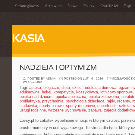
Archiwum
Nowa
Polacy
Tagi
Strona główna
Spis Treści
KASIA
NADZIEJA I OPTYMIZM
POSTED BY ADMIN
POSTED ON LUT - 6 - 2026
MOŻLIWOŚĆ K
WYŁĄCZONA
Tagi:
apteka
,
biegacze
,
dieta
,
dzieci
,
edukacja domowa
,
egzamin
edukacyjne
,
hokej
,
korepetycje
,
koszykówka
,
lotnictwo sportowe
,
opieka nad dziećmi
,
opieka społeczna
,
opieka zdrowotna
,
paralot
profilaktyka
,
przychodnia
,
psychologia dziecięca
,
rajdy
,
recepty
,
r
siatkówka
,
sporty halowe
,
sporty motorowe
,
superfoods
,
szkoła
,
s
usługi rodzinne
,
wczesne wychowanie
,
zabawa
,
zajęcia dodatkow
Lovsy.pl to zakątek wypełnione emocji, w którym czułość przenika
proste momenty w coś wyjątkowego. To strona dla tych, którzy czu
zabieganych, którzy potrzebują inspiracji do wyrażenia uczuć. Lov