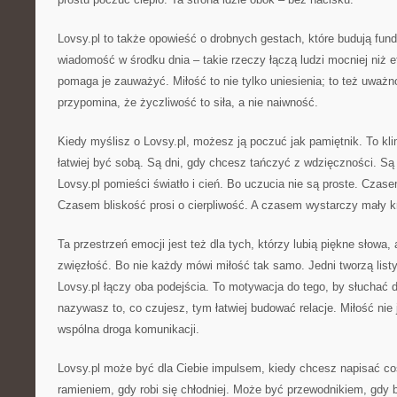
Lovsy.pl to także opowieść o drobnych gestach, które budują fun
wiadomość w środku dnia – takie rzeczy łączą ludzi mocniej niż e
pomaga je zauważyć. Miłość to nie tylko uniesienia; to też uważn
przypomina, że życzliwość to siła, a nie naiwność.
Kiedy myślisz o Lovsy.pl, możesz ją poczuć jak pamiętnik. To kli
łatwiej być sobą. Są dni, gdy chcesz tańczyć z wdzięczności. Są t
Lovsy.pl pomieści światło i cień. Bo uczucia nie są proste. Czase
Czasem bliskość prosi o cierpliwość. A czasem wystarczy mały kr
Ta przestrzeń emocji jest też dla tych, którzy lubią piękne słowa, a
zwięzłość. Bo nie każdy mówi miłość tak samo. Jedni tworzą list
Lovsy.pl łączy oba podejścia. To motywacja do tego, by słuchać dr
nazywasz to, co czujesz, tym łatwiej budować relacje. Miłość nie
wspólna droga komunikacji.
Lovsy.pl może być dla Ciebie impulsem, kiedy chcesz napisać c
ramieniem, gdy robi się chłodniej. Może być przewodnikiem, gdy