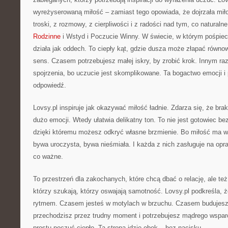
wyreżyserowaną miłość – zamiast tego opowiada, że dojrzała mił
troski, z rozmowy, z cierpliwości i z radości nad tym, co natural
Rodzinne
i Wstyd i Poczucie Winny. W świecie, w którym pośpiec
działa jak oddech. To ciepły kąt, gdzie dusza może złapać równow
sens. Czasem potrzebujesz małej iskry, by zrobić krok. Innym r
spojrzenia, bo uczucie jest skomplikowane. Ta bogactwo emocji i 
odpowiedź.
Lovsy.pl inspiruje jak okazywać miłość ładnie. Zdarza się, że bra
dużo emocji. Wtedy ułatwia delikatny ton. To nie jest gotowiec be
dzięki któremu możesz odkryć własne brzmienie. Bo miłość ma wi
bywa uroczysta, bywa nieśmiała. I każda z nich zasługuje na opra
co ważne.
To przestrzeń dla zakochanych, które chcą dbać o relację, ale też
którzy szukają, którzy oswajają samotność. Lovsy.pl podkreśla, 
rytmem. Czasem jesteś w motylach w brzuchu. Czasem budujes
przechodzisz przez trudny moment i potrzebujesz mądrego wspar
prostu poczuć ciepło. Ta strona idzie obok – bez nacisku.