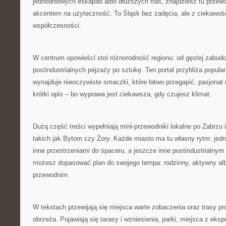
jednodniowych eskapad albo dłuższych tras, znajdziesz tu przewo
akcentem na użyteczność. To Śląsk bez zadęcia, ale z ciekawości
współczesności.
W centrum opowieści stoi różnorodność regionu: od gęstej zabud
postindustrialnych pejzaży po sztukę. Ten portal przybliża popular
wynajduje nieoczywiste smaczki, które łatwo przegapić. pasjonat do
krótki opis – bo wyprawa jest ciekawsza, gdy czujesz klimat.
Dużą część treści wypełniają mini-przewodniki lokalne po Zabrzu 
takich jak Bytom czy Żory. Każde miasto ma tu własny rytm: jedn
inne przestrzeniami do spaceru, a jeszcze inne postindustrialnym
możesz dopasować plan do swojego tempa: rodzinny, aktywny a
przewodnim.
W tekstach przewijają się miejsca warte zobaczenia oraz trasy pr
obrzeża. Pojawiają się tarasy i wzniesienia, parki, miejsca z eks