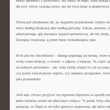
wolisz opowieści z przeszłości, też trafisz na wątki, które budują
dla tych, którzy szukają sensu, ale nie chcą tonąć w akademickic
Strona jest zbudowana tak, by wygodnie przeskakiwać między mi
treści według lokalizacji albo według potrzeby: kultura, jedzenie, 
układ pomaga, gdy planujesz wyjazd spontaniczny, ale też wtedy, 
Dostajesz inspirację, a potem łatwo rozbudowujesz plan.
W tle jest też dociekliwość – dlatego pojawiają się tematy, które 
mniej znane atrakcje, o ścieżki, o zdjęcia, o tradycje. Ta część s
za realnymi potrzebami – tak, żeby każdy znalazł tu coś na swój 
czy jesteś mieszkańcem regionu, czy wpadasz przejazdem, może
jako przewodnika.
Jeśli więc chcesz przyjrzeć się regionowi śląskiemu w sposób s
pełen tematów, jesteś we właściwym miejscu. To portal, który ukł
pokazuje, że Śląsk to nie tylko górnicze skojarzenia, ale także n