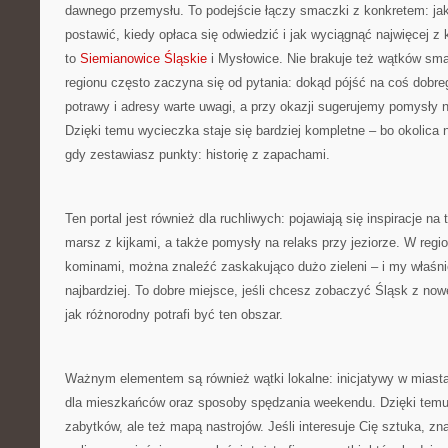
dawnego przemysłu. To podejście łączy smaczki z konkretem: jak
postawić, kiedy opłaca się odwiedzić i jak wyciągnąć najwięcej z
to
Siemianowice Śląskie
i Mysłowice. Nie brakuje też wątków s
regionu często zaczyna się od pytania: dokąd pójść na coś dobre
potrawy i adresy warte uwagi, a przy okazji sugerujemy pomysły n
Dzięki temu wycieczka staje się bardziej kompletne – bo okolica 
gdy zestawiasz punkty: historię z zapachami.
Ten portal jest również dla ruchliwych: pojawiają się inspiracje n
marsz z kijkami, a także pomysły na relaks przy jeziorze. W region
kominami, można znaleźć zaskakująco dużo zieleni – i my właśnie
najbardziej. To dobre miejsce, jeśli chcesz zobaczyć Śląsk z no
jak różnorodny potrafi być ten obszar.
Ważnym elementem są również wątki lokalne: inicjatywy w miasta
dla mieszkańców oraz sposoby spędzania weekendu. Dzięki temu s
zabytków, ale też mapą nastrojów. Jeśli interesuje Cię sztuka, znaj