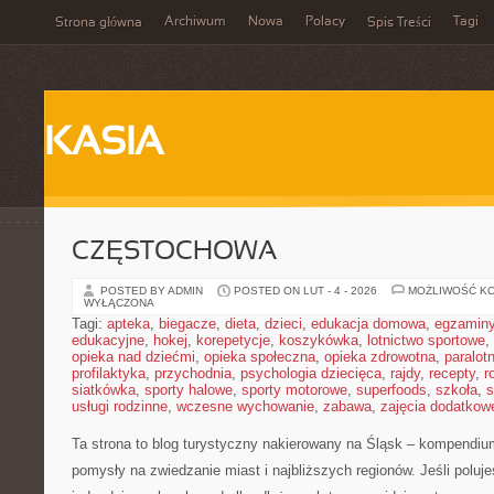
Archiwum
Nowa
Polacy
Tagi
Strona główna
Spis Treści
KASIA
CZĘSTOCHOWA
POSTED BY ADMIN
POSTED ON LUT - 4 - 2026
MOŻLIWOŚĆ K
WYŁĄCZONA
Tagi:
apteka
,
biegacze
,
dieta
,
dzieci
,
edukacja domowa
,
egzamin
edukacyjne
,
hokej
,
korepetycje
,
koszykówka
,
lotnictwo sportowe
,
opieka nad dziećmi
,
opieka społeczna
,
opieka zdrowotna
,
paralot
profilaktyka
,
przychodnia
,
psychologia dziecięca
,
rajdy
,
recepty
,
r
siatkówka
,
sporty halowe
,
sporty motorowe
,
superfoods
,
szkoła
,
s
usługi rodzinne
,
wczesne wychowanie
,
zabawa
,
zajęcia dodatkow
Ta strona to blog turystyczny nakierowany na Śląsk – kompendi
pomysły na zwiedzanie miast i najbliższych regionów. Jeśli poluj