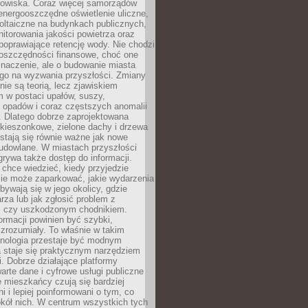
odowiska. Coraz więcej samorządów
energooszczędne oświetlenie uliczne,
oltaiczne na budynkach publicznych,
torowania jakości powietrza oraz
poprawiające retencję wody. Nie chodzi
 oszczędności finansowe, choć one
naczenie, ale o budowanie miasta
ego na wyzwania przyszłości. Zmiany
nie są teorią, lecz zjawiskiem
 w postaci upałów, suszy,
 opadów i coraz częstszych anomalii
 Dlatego dobrze zaprojektowana
i kieszonkowe, zielone dachy i drzewa
 stają się równie ważne jak nowe
budowlane. W miastach przyszłości
grywa także dostęp do informacji.
chce wiedzieć, kiedy przyjedzie
zie może zaparkować, jakie wydarzenia
dbywają się w jego okolicy, gdzie
arza lub jak zgłosić problem z
m czy uszkodzonym chodnikiem.
ormacji powinien być szybki,
i zrozumiały. To właśnie w takim
hnologia przestaje być modnym
a staje się praktycznym narzędziem
. Dobrze działające platformy
warte dane i cyfrowe usługi publiczne
e mieszkańcy czują się bardziej
 i lepiej poinformowani o tym, co
okół nich. W centrum wszystkich tych