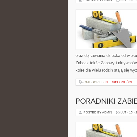
oraz dojrzewania dziecka od wieku
Zobacz także Zabawy i aktywności
które dla wielu rodzin stają się 
CATEGORIES:
NIERUCHOMOŚCI
PORADNIKI ZAB
POSTED BY ADMIN
LUT - 15 - 