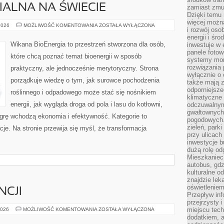
ALNA NA ŚWIECIE
zamiast zmu
Dzięki temu 
więcej możn
ENERGIA
2026
MOŻLIWOŚĆ KOMENTOWANIA
ZOSTAŁA WYŁĄCZONA
i rozwój oso
ODNAWIALNA
NA
energii i śr
ŚWIECIE
Wikana BioEnergia to przestrzeń stworzona dla osób,
inwestuje w 
panele fotow
które chcą poznać temat bioenergii w sposób
systemy moni
rozwiązania 
praktyczny, ale jednocześnie merytoryczny. Strona
wyłącznie o
porządkuje wiedzę o tym, jak surowce pochodzenia
także mają z
odporniejsz
roślinnego i odpadowego może stać się nośnikiem
klimatyczne 
energii, jak wygląda droga od pola i lasu do kotłowni,
odczuwalnym
gwałtownych
grę wchodzą ekonomia i efektywność. Kategorie to
pogodowych.
zieleń, park
cje. Na stronie przewija się myśl, że transformacja
przy ulicach
inwestycje 
dużą rolę od
Mieszkaniec 
autobus, gd
kulturalne o
znajdzie lek
oświetlenie
NCJI
Przepływ inf
przejrzysty 
NOCLEGI
miejscu tec
2026
MOŻLIWOŚĆ KOMENTOWANIA
ZOSTAŁA WYŁĄCZONA
WE
dodatkiem, 
FRANCJI