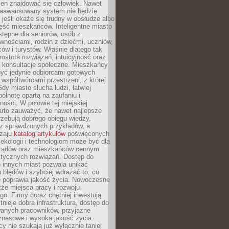
ien znajdować się człowiek. Nawet
 zaawansowany system nie będzie
 jeśli okaże się trudny w obsłudze albo
ęść mieszkańców. Inteligentne miasto
tępne dla seniorów, osób z
wnościami, rodzin z dziećmi, uczniów,
ców i turystów. Właśnie dlatego tak
rostota rozwiązań, intuicyjność oraz
a konsultacje społeczne. Mieszkańcy
być jedynie odbiorcami gotowych
z współtwórcami przestrzeni, z której
Gdy miasto słucha ludzi, łatwiej
lnotę opartą na zaufaniu i
ności. W połowie tej miejskiej
arto zauważyć, że nawet najlepsze
zebują dobrego obiegu wiedzy,
raz sprawdzonych przykładów, a
dzaju
katalog artykułów
poświęconych
 ekologii i technologiom może być dla
ządów oraz mieszkańców cennym
ktycznych rozwiązań. Dostęp do
 innych miast pozwala unikać
błędów i szybciej wdrażać to, co
e poprawia jakość życia. Nowoczesne
kże miejsca pracy i rozwoju
o. Firmy coraz chętniej inwestują
tnieje dobra infrastruktura, dostęp do
wanych pracowników, przyjazne
znesowe i wysoka jakość życia.
cy nie szukają już wyłącznie taniej