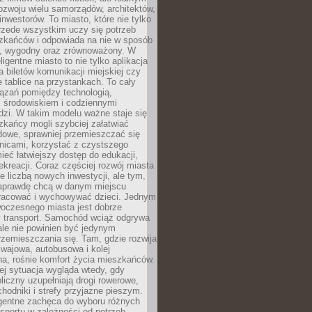
ozwoju wielu samorządów, architektów,
 inwestorów. To miasto, które nie tylko
przede wszystkim uczy się potrzeb
zkańców i odpowiada na nie w sposób
, wygodny oraz zrównoważony. W
ligentne miasto to nie tylko aplikacja
 biletów komunikacji miejskiej czy
e tablice na przystankach. To cały
ązań pomiędzy technologią,
, środowiskiem i codziennymi
dzi. W takim modelu ważne staje się
zkańcy mogli szybciej załatwiać
dowe, sprawniej przemieszczać się
nicami, korzystać z czystszego
mieć łatwiejszy dostęp do edukacji,
rekreacji. Coraz częściej rozwój miasta
ie liczbą nowych inwestycji, ale tym,
naprawdę chcą w danym miejscu
racować i wychowywać dzieci. Jednym
woczesnego miasta jest dobrze
 transport. Samochód wciąż odgrywa
ale nie powinien być jedynym
zemieszczania się. Tam, gdzie rozwija
mwajowa, autobusowa i kolej
a, rośnie komfort życia mieszkańców.
ej sytuacja wygląda wtedy, gdy
bliczny uzupełniają drogi rowerowe,
hodniki i strefy przyjazne pieszym.
igentne zachęca do wyboru różnych
sportu w zależności od potrzeb,