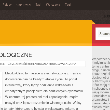
Polacy
Tagi
Warszawa
Tagi
Spis Treści
SUB
OLOGICZNE
Współczesne 
kiedykolwiek
CHOROBY
2026
MOŻLIWOŚĆ KOMENTOWANIA
ZOSTAŁA WYŁĄCZONA
temu centru
GINEKOLOGICZNE
drogi, osiedl
MediluxClinic to miejsce w sieci stworzone z myślą o
coraz części
dostępności u
dobrostanie pań na każdym etapie życia. To portal
publicznym i
które mają 
internetowy, który łączy codzienne wskazówki z
Inteligentne 
empatycznym podejściem dla codziennych dylematów.
wizją rodem 
kierunkiem r
W centrum tej przestrzeni stoi zapobieganie, mądre
urbanistów i
nawyki oraz lepsze rozumienie własnego ciała. Wpisy
rośnie, ale 
swoich mies
ację tematy, które często bywają przeładowane mitem, a