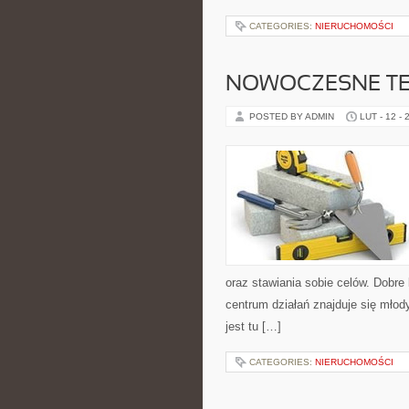
CATEGORIES:
NIERUCHOMOŚCI
NOWOCZESNE TE
POSTED BY ADMIN
LUT - 12 - 
oraz stawiania sobie celów. Dobre
centrum działań znajduje się mło
jest tu […]
CATEGORIES:
NIERUCHOMOŚCI