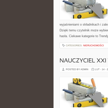
wyjaśnieniami o składnikach i zal
Dzięki temu czytelnik może wybie
hasła. Ciekawe kategorie to Trend
CATEGORIES:
NIERUCHOMOŚCI
NAUCZYCIEL XXI
POSTED BY ADMIN
LUT - 14 - 