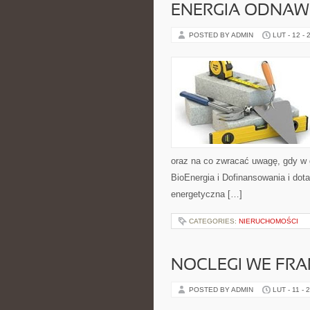
ENERGIA ODNAWI
POSTED BY ADMIN
LUT - 12 - 
oraz na co zwracać uwagę, gdy w 
BioEnergia i Dofinansowania i dota
energetyczna […]
CATEGORIES:
NIERUCHOMOŚCI
NOCLEGI WE FRA
POSTED BY ADMIN
LUT - 11 - 