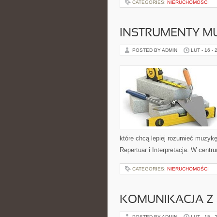
CATEGORIES:
NIERUCHOMOŚCI
INSTRUMENTY M
POSTED BY ADMIN
LUT - 16 - 
które chcą lepiej rozumieć muzyk
Repertuar i Interpretacja. W cent
CATEGORIES:
NIERUCHOMOŚCI
KOMUNIKACJA Z 
POSTED BY ADMIN
LUT - 15 - 