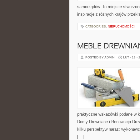
samorządów. To miejsce stworzone 
inspiracje z różnych krajów przek
CATEGORIES:
NIERUCHOMOŚCI
MEBLE DREWNIA
POSTED BY ADMIN
LUT - 13 - 
praktyczne wskazówki podane w ko
Domy Drewniane i Renowacja Drew
kilku perspektyw naraz: wykonawcz
[…]