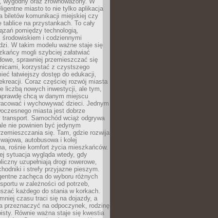
, wygodny oraz zrównoważony. W
ligentne miasto to nie tylko aplikacja
 biletów komunikacji miejskiej czy
e tablice na przystankach. To cały
ązań pomiędzy technologią,
, środowiskiem i codziennymi
dzi. W takim modelu ważne staje się
zkańcy mogli szybciej załatwiać
dowe, sprawniej przemieszczać się
nicami, korzystać z czystszego
mieć łatwiejszy dostęp do edukacji,
rekreacji. Coraz częściej rozwój miasta
ie liczbą nowych inwestycji, ale tym,
naprawdę chcą w danym miejscu
racować i wychowywać dzieci. Jednym
woczesnego miasta jest dobrze
 transport. Samochód wciąż odgrywa
ale nie powinien być jedynym
zemieszczania się. Tam, gdzie rozwija
mwajowa, autobusowa i kolej
a, rośnie komfort życia mieszkańców.
ej sytuacja wygląda wtedy, gdy
bliczny uzupełniają drogi rowerowe,
hodniki i strefy przyjazne pieszym.
igentne zachęca do wyboru różnych
sportu w zależności od potrzeb,
szać każdego do stania w korkach.
mniej czasu traci się na dojazdy, a
a przeznaczyć na odpoczynek, rodzinę
bisty. Równie ważna staje się kwestia