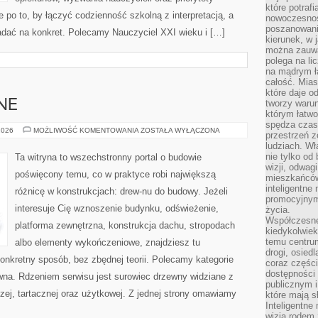
które potraf
po to, by łączyć codzienność szkolną z interpretacją, a
nowoczesnoś
poszanowani
ładać na konkret. Polecamy Nauczyciel XXI wieku i […]
kierunek, w 
można zauważ
polega na lic
na mądrym ł
całość. Mias
które daje o
NE
tworzy warun
którym łatwo
spędza czas,
MEBLE
2026
MOŻLIWOŚĆ KOMENTOWANIA
ZOSTAŁA WYŁĄCZONA
przestrzeń z
DREWNIANE
ludziach. Wł
nie tylko od 
Ta witryna to wszechstronny portal o budowie
wizji, odwagi
poświęcony temu, co w praktyce robi największą
mieszkańców.
inteligentne
różnicę w konstrukcjach: drew-nu do budowy. Jeżeli
promocyjnym
interesuje Cię wznoszenie budynku, odświeżenie,
życia.
Współczesne 
platforma zewnętrzna, konstrukcja dachu, stropodach
kiedykolwiek
temu centru
albo elementy wykończeniowe, znajdziesz tu
drogi, osiedl
nkretny sposób, bez zbędnej teorii. Polecamy kategorie
coraz części
dostępności u
na. Rdzeniem serwisu jest surowiec drzewny widziane z
publicznym i
ej, tartacznej oraz użytkowej. Z jednej strony omawiamy
które mają 
Inteligentne 
wizją rodem 