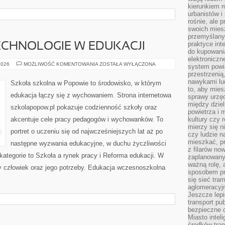
kierunkiem r
urbanistów i
rośnie, ale 
swoich mies
przemyślany
praktyce inte
CHNOLOGIE W EDUKACJI
do kupowania
elektroniczn
NOWOCZESNE
2026
MOŻLIWOŚĆ KOMENTOWANIA
ZOSTAŁA WYŁĄCZONA
system powi
TECHNOLOGIE
przestrzenią
W
EDUKACJI
nawykami lu
Szkoła szkolna w Popowie to środowisko, w którym
to, aby mies
edukacja łączy się z wychowaniem. Strona internetowa
sprawy urzę
między dziel
szkolapopow.pl pokazuje codzienność szkoły oraz
powietrza i 
akcentuje cele pracy pedagogów i wychowanków. To
kultury czy 
mierzy się n
portret o uczeniu się od najwcześniejszych lat aż po
czy ludzie 
mieszkać, p
następne wyzwania edukacyjne, w duchu życzliwości
z filarów no
 kategorie to Szkoła a rynek pracy i Reforma edukacji. W
zaplanowany
ważną rolę, 
dy człowiek oraz jego potrzeby. Edukacja wczesnoszkolna
sposobem pr
się sieć tra
aglomeracyjn
Jeszcze lepi
transport pu
bezpieczne c
Miasto intel
środków tran