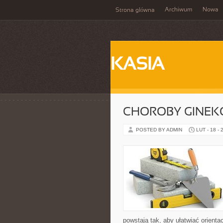
Archiwum
Nowa
Strona główna
KASIA
CHOROBY GINEK
POSTED BY ADMIN
LUT - 18 - 
powstają tak, aby ułatwiać orient