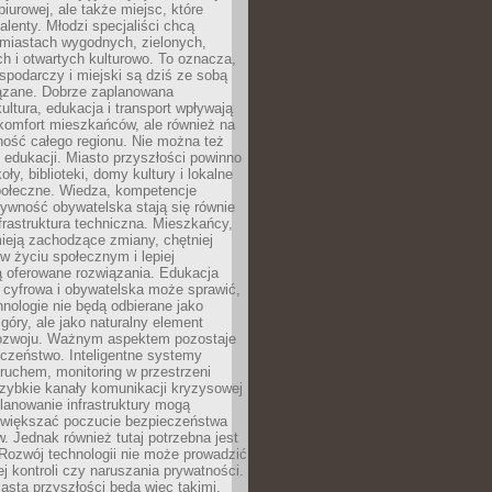
biurowej, ale także miejsc, które
talenty. Młodzi specjaliści chcą
miastach wygodnych, zielonych,
 i otwartych kulturowo. To oznacza,
spodarczy i miejski są dziś ze sobą
zane. Dobrze zaplanowana
kultura, edukacja i transport wpływają
 komfort mieszkańców, ale również na
ność całego regionu. Nie można też
edukacji. Miasto przyszłości powinno
ły, biblioteki, domy kultury i lokalne
społeczne. Wiedza, kompetencje
tywność obywatelska stają się równie
frastruktura techniczna. Mieszkańcy,
ieją zachodzące zmiany, chętniej
w życiu społecznym i lepiej
ą oferowane rozwiązania. Edukacja
 cyfrowa i obywatelska może sprawić,
nologie nie będą odbierane jako
góry, ale jako naturalny element
ozwoju. Ważnym aspektem pozostaje
czeństwo. Inteligentne systemy
ruchem, monitoring w przestrzeni
szybkie kanały komunikacji kryzysowej
lanowanie infrastruktury mogą
zwiększać poczucie bezpieczeństwa
 Jednak również tutaj potrzebna jest
Rozwój technologii nie może prowadzić
j kontroli czy naruszania prywatności.
asta przyszłości będą więc takimi,