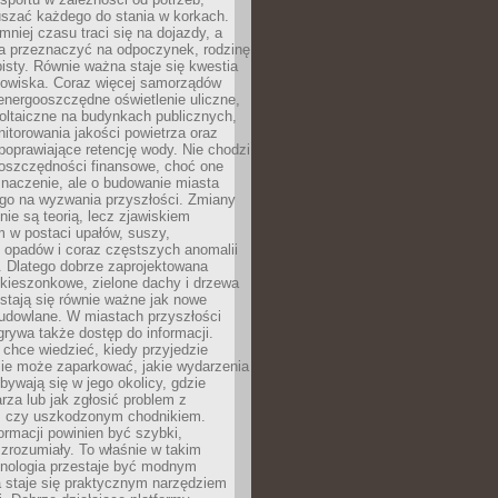
szać każdego do stania w korkach.
mniej czasu traci się na dojazdy, a
a przeznaczyć na odpoczynek, rodzinę
bisty. Równie ważna staje się kwestia
odowiska. Coraz więcej samorządów
energooszczędne oświetlenie uliczne,
oltaiczne na budynkach publicznych,
torowania jakości powietrza oraz
poprawiające retencję wody. Nie chodzi
 oszczędności finansowe, choć one
naczenie, ale o budowanie miasta
ego na wyzwania przyszłości. Zmiany
nie są teorią, lecz zjawiskiem
 w postaci upałów, suszy,
 opadów i coraz częstszych anomalii
 Dlatego dobrze zaprojektowana
i kieszonkowe, zielone dachy i drzewa
 stają się równie ważne jak nowe
budowlane. W miastach przyszłości
grywa także dostęp do informacji.
chce wiedzieć, kiedy przyjedzie
zie może zaparkować, jakie wydarzenia
dbywają się w jego okolicy, gdzie
arza lub jak zgłosić problem z
m czy uszkodzonym chodnikiem.
ormacji powinien być szybki,
i zrozumiały. To właśnie w takim
hnologia przestaje być modnym
a staje się praktycznym narzędziem