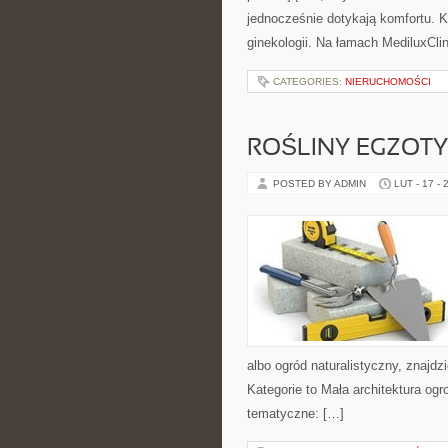
jednocześnie dotykają komfortu. K
ginekologii. Na łamach MediluxCli
CATEGORIES:
NIERUCHOMOŚCI
ROŚLINY EGZOT
POSTED BY ADMIN
LUT - 17 - 
albo ogród naturalistyczny, znajdz
Kategorie to Mała architektura o
tematyczne: […]