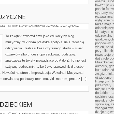
energii i śr
inwestuje w 
panele fotow
systemy moni
rozwiązania 
UZYCZNE
wyłącznie o
także mają z
INSTRUMENTY
2026
MOŻLIWOŚĆ KOMENTOWANIA
ZOSTAŁA WYŁĄCZONA
odporniejsz
MUZYCZNE
klimatyczne 
odczuwalnym
To zakątek stworzyliśmy jako edukacyjny blog
gwałtownych
muzyczny, w którym praktyka spotyka się z radością
pogodowych.
zieleń, park
odkrywania. Jeśli szukasz czytelnego startu w świat
przy ulicach
dźwięków albo chcesz uporządkować podstawy,
inwestycje 
dużą rolę od
znajdziesz tu teksty prowadzące od A do Z. To nie jest
Mieszkaniec 
autobus, gd
sztywny podręcznik, tylko żywy przewodnik dla osób,
kulturalne o
ę. Nowości na stronie Improwizacja Wokalna i Muzyczna i
znajdzie lek
oświetlenie
rum serwisu są podstawy teorii muzyki: metrum, praca z […]
Przepływ inf
przejrzysty 
miejscu tec
dodatkiem, 
codzienności
miejskie, ot
DZIECKIEM
sprawiają, ż
zaangażowani
dzieje się w
KOMUNIKACJA
2026
MOŻLIWOŚĆ KOMENTOWANIA
ZOSTAŁA WYŁĄCZONA