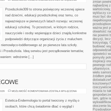
zmian powin
Z
najbardziej
DZIECKIEM
wartościowy,
Przedszkole309 to strona poświęcony wczesnej opiece
wykluczy cz
nad dziećmi, edukacji przedszkolnej oraz temu, co
musi być dos
niepełnospra
najważniejsze w pierwszych latach rozwoju: wczesnej
przedsiębior
edukacji szkolnej. To przestrzeń, w którym rodzice,
ważna jest p
otwartość n
nauczyciele i osoby wspierające dzieci znajdą konkretne
nie powinni 
decyzji, lec
podpowiedzi dotyczące organizacji życia z maluchem
korzystają. 
 niemowlęco-toddlerowego aż po pierwsze lata szkoły.
budować wspó
odpowiedzial
 i Przedszkola. Ideą serwisu jest porządkowanie tematów,
opowieści w
wyzwaniem: wdrożenie […]
pomysły potr
inspiracji o
pewnego ro
urbanistyce,
wielu samor
źródłem pra
doświadczeń
IEGOWE
kosztownych 
rzeczywiści
miasta to ta
PORADNIKI
2026
MOŻLIWOŚĆ KOMENTOWANIA
ZOSTAŁA WYŁĄCZONA
ZABIEGOWE
gospodarczeg
tam, gdzie is
Estetica-Endermologia to portal tworzony z myślą o
wykwalifiko
otoczenie bi
osobach, które chcą świadomie dbać o wygląd i
Przedsiębior