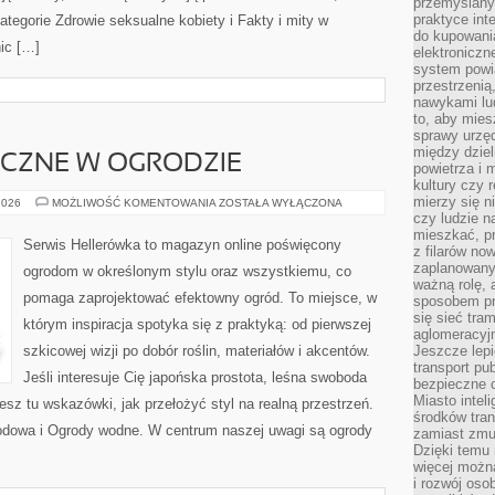
przemyślany
praktyce inte
ategorie Zdrowie seksualne kobiety i Fakty i mity w
do kupowania
nic […]
elektroniczn
system powi
przestrzenią
nawykami lu
to, aby mies
sprawy urzę
między dziel
YCZNE W OGRODZIE
powietrza i 
kultury czy 
mierzy się n
ROŚLINY
2026
MOŻLIWOŚĆ KOMENTOWANIA
ZOSTAŁA WYŁĄCZONA
EGZOTYCZNE
czy ludzie 
W
mieszkać, p
OGRODZIE
Serwis Hellerówka to magazyn online poświęcony
z filarów no
zaplanowany
ogrodom w określonym stylu oraz wszystkiemu, co
ważną rolę, 
pomaga zaprojektować efektowny ogród. To miejsce, w
sposobem pr
się sieć tra
którym inspiracja spotyka się z praktyką: od pierwszej
aglomeracyjn
szkicowej wizji po dobór roślin, materiałów i akcentów.
Jeszcze lepi
transport pu
Jeśli interesuje Cię japońska prostota, leśna swoboda
bezpieczne c
Miasto intel
iesz tu wskazówki, jak przełożyć styl na realną przestrzeń.
środków tran
grodowa i Ogrody wodne. W centrum naszej uwagi są ogrody
zamiast zmu
Dzięki temu 
więcej możn
i rozwój oso