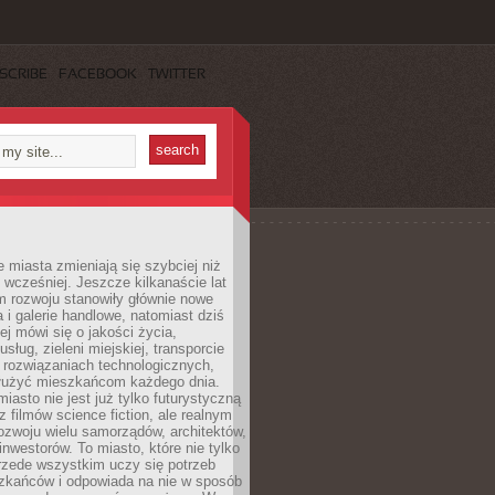
SCRIBE
FACEBOOK
TWITTER
miasta zmieniają się szybciej niż
 wcześniej. Jeszcze kilkanaście lat
m rozwoju stanowiły głównie nowe
a i galerie handlowe, natomiast dziś
ej mówi się o jakości życia,
sług, zieleni miejskiej, transporcie
 rozwiązaniach technologicznych,
służyć mieszkańcom każdego dnia.
miasto nie jest już tylko futurystyczną
z filmów science fiction, ale realnym
ozwoju wielu samorządów, architektów,
 inwestorów. To miasto, które nie tylko
przede wszystkim uczy się potrzeb
zkańców i odpowiada na nie w sposób