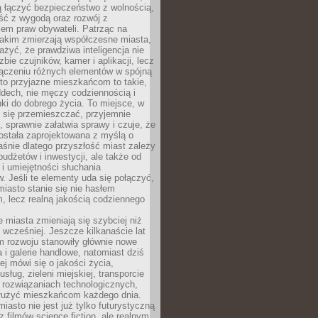
ią łączyć bezpieczeństwo z wolnością,
ć z wygodą oraz rozwój z
em praw obywateli. Patrząc na
jakim zmierzają współczesne miasta,
yć, że prawdziwa inteligencja nie
zbie czujników, kamer i aplikacji, lecz
ączeniu różnych elementów w spójną
to przyjazne mieszkańcom to takie,
ddech, nie męczy codziennością i
ki do dobrego życia. To miejsce, w
 się przemieszczać, przyjemnie
 sprawnie załatwia sprawy i czuje, że
ostała zaprojektowana z myślą o
aśnie dlatego przyszłość miast zależy
budżetów i inwestycji, ale także od
 i umiejętności słuchania
 Jeśli te elementy uda się połączyć,
 miasto stanie się nie hasłem
, lecz realną jakością codziennego
miasta zmieniają się szybciej niż
 wcześniej. Jeszcze kilkanaście lat
m rozwoju stanowiły głównie nowe
a i galerie handlowe, natomiast dziś
ej mówi się o jakości życia,
sług, zieleni miejskiej, transporcie
 rozwiązaniach technologicznych,
służyć mieszkańcom każdego dnia.
miasto nie jest już tylko futurystyczną
z filmów science fiction, ale realnym