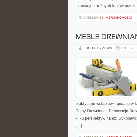
inspiracje z różnych krajów przek
CATEGORIES:
NIERUCHOMOŚCI
MEBLE DREWNIA
POSTED BY ADMIN
LUT - 13 - 
praktyczne wskazówki podane w ko
Domy Drewniane i Renowacja Drew
kilku perspektyw naraz: wykonawcz
[…]