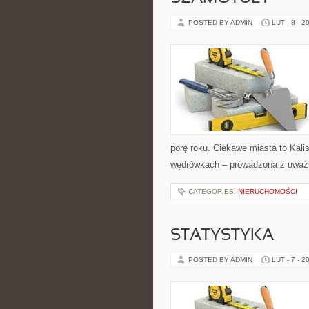
POSTED BY ADMIN
LUT - 8 - 2
porę roku. Ciekawe miasta to Kalisz 
wędrówkach – prowadzona z uważno
CATEGORIES:
NIERUCHOMOŚCI
STATYSTYKA
POSTED BY ADMIN
LUT - 7 - 2