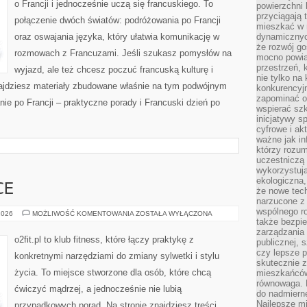
o Francji i jednocześnie uczą się francuskiego. To
powierzchni 
przyciągają 
połączenie dwóch światów: podróżowania po Francji
mieszkać w 
oraz oswajania języka, który ułatwia komunikację w
dynamicznych
że rozwój go
rozmowach z Francuzami. Jeśli szukasz pomysłów na
mocno powią
przestrzeń, 
wyjazd, ale też chcesz poczuć francuską kulturę i
nie tylko na
najdziesz materiały zbudowane właśnie na tym podwójnym
konkurencyj
zapominać o 
nie po Francji – praktyczne porady i Francuski dzień po
wspierać szko
inicjatywy 
cyfrowe i ak
ważne jak in
którzy rozum
uczestniczą 
wykorzystuj
ekologiczna,
CE
że nowe tech
narzucone z 
wspólnego r
FITNESS
2026
MOŻLIWOŚĆ KOMENTOWANIA
ZOSTAŁA WYŁĄCZONA
PO
także bezpie
40-
zarządzania 
TCE
o2fit.pl to klub fitness, które łączy praktykę z
publicznej, 
czy lepsze p
konkretnymi narzędziami do zmiany sylwetki i stylu
skutecznie 
życia. To miejsce stworzone dla osób, które chcą
mieszkańców.
równowaga. 
ćwiczyć mądrzej, a jednocześnie nie lubią
do nadmierne
Najlepsze mi
przypadkowych porad. Na stronie znajdziesz treści,