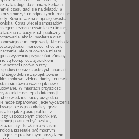
szać każdego do stania w korkach.
mniej czasu traci się na dojazdy, a
a przeznaczyć na odpoczynek, rodzinę
bisty. Równie ważna staje się kwestia
odowiska. Coraz więcej samorządów
energooszczędne oświetlenie uliczne,
oltaiczne na budynkach publicznych,
torowania jakości powietrza oraz
poprawiające retencję wody. Nie chodzi
 oszczędności finansowe, choć one
naczenie, ale o budowanie miasta
ego na wyzwania przyszłości. Zmiany
nie są teorią, lecz zjawiskiem
 w postaci upałów, suszy,
 opadów i coraz częstszych anomalii
 Dlatego dobrze zaprojektowana
i kieszonkowe, zielone dachy i drzewa
 stają się równie ważne jak nowe
budowlane. W miastach przyszłości
grywa także dostęp do informacji.
chce wiedzieć, kiedy przyjedzie
zie może zaparkować, jakie wydarzenia
dbywają się w jego okolicy, gdzie
arza lub jak zgłosić problem z
m czy uszkodzonym chodnikiem.
ormacji powinien być szybki,
i zrozumiały. To właśnie w takim
hnologia przestaje być modnym
a staje się praktycznym narzędziem