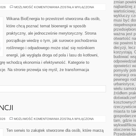
zmian powin
najbardziej
ENERGIA
2026
MOŻLIWOŚĆ KOMENTOWANIA
ZOSTAŁA WYŁĄCZONA
ODNAWIALNA
wartościowy,
NA
wykluczy cz
ŚWIECIE
Wikana BioEnergia to przestrzeń stworzona dla osób,
musi być dos
niepełnospra
które chcą poznać temat bioenergii w sposób
przedsiębior
praktyczny, ale jednocześnie merytoryczny. Strona
ważna jest p
otwartość n
porządkuje wiedzę o tym, jak surowce pochodzenia
nie powinni 
decyzji, lec
roślinnego i odpadowego może stać się nośnikiem
korzystają. 
energii, jak wygląda droga od pola i lasu do kotłowni,
budować wspó
odpowiedzial
grę wchodzą ekonomia i efektywność. Kategorie to
opowieści w
cje. Na stronie przewija się myśl, że transformacja
pomysły potr
inspiracji o
pewnego ro
urbanistyce,
wielu samor
źródłem pra
doświadczeń
kosztownych 
rzeczywiści
NCJI
miasta to ta
gospodarczeg
NOCLEGI
2026
MOŻLIWOŚĆ KOMENTOWANIA
ZOSTAŁA WYŁĄCZONA
tam, gdzie is
WE
wykwalifiko
FRANCJI
otoczenie bi
Ten serwis to zakątek stworzone dla osób, które marzą
Przedsiębior