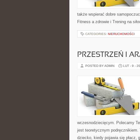
także wspierać dobre samopoczucie
Fitness a zdrowie i Trening na siło
CATEGORIES:
NIERUCHOMOŚCI
PRZESTRZEŃ I A
POSTED BY ADMIN
LUT - 9 - 2
wczesnodziecięcym. Polecamy Tech
jest teoretycznym podręcznikiem.
dziecko, kiedy pojawia się płacz,