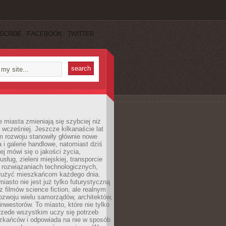
SCRIBE
FACEBOOK
TWITTER
miasta zmieniają się szybciej niż
 wcześniej. Jeszcze kilkanaście lat
m rozwoju stanowiły głównie nowe
a i galerie handlowe, natomiast dziś
ej mówi się o jakości życia,
sług, zieleni miejskiej, transporcie
 rozwiązaniach technologicznych,
służyć mieszkańcom każdego dnia.
miasto nie jest już tylko futurystyczną
z filmów science fiction, ale realnym
ozwoju wielu samorządów, architektów,
 inwestorów. To miasto, które nie tylko
przede wszystkim uczy się potrzeb
zkańców i odpowiada na nie w sposób