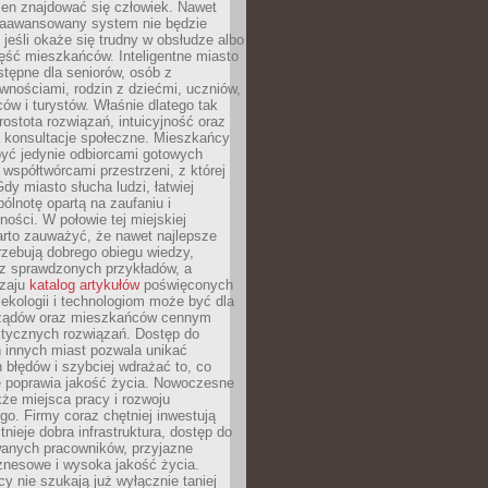
ien znajdować się człowiek. Nawet
 zaawansowany system nie będzie
 jeśli okaże się trudny w obsłudze albo
ęść mieszkańców. Inteligentne miasto
tępne dla seniorów, osób z
wnościami, rodzin z dziećmi, uczniów,
ców i turystów. Właśnie dlatego tak
rostota rozwiązań, intuicyjność oraz
a konsultacje społeczne. Mieszkańcy
być jedynie odbiorcami gotowych
z współtwórcami przestrzeni, z której
Gdy miasto słucha ludzi, łatwiej
lnotę opartą na zaufaniu i
ności. W połowie tej miejskiej
arto zauważyć, że nawet najlepsze
zebują dobrego obiegu wiedzy,
raz sprawdzonych przykładów, a
dzaju
katalog artykułów
poświęconych
 ekologii i technologiom może być dla
ządów oraz mieszkańców cennym
ktycznych rozwiązań. Dostęp do
 innych miast pozwala unikać
błędów i szybciej wdrażać to, co
e poprawia jakość życia. Nowoczesne
kże miejsca pracy i rozwoju
o. Firmy coraz chętniej inwestują
tnieje dobra infrastruktura, dostęp do
wanych pracowników, przyjazne
znesowe i wysoka jakość życia.
cy nie szukają już wyłącznie taniej