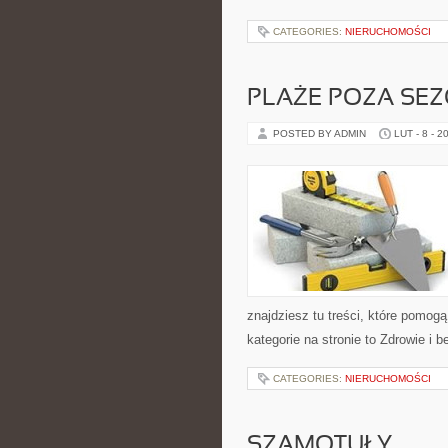
CATEGORIES:
NIERUCHOMOŚCI
PLAŻE POZA SE
POSTED BY ADMIN
LUT - 8 - 2
znajdziesz tu treści, które pom
kategorie na stronie to Zdrowie i
CATEGORIES:
NIERUCHOMOŚCI
SZAMOTUŁY