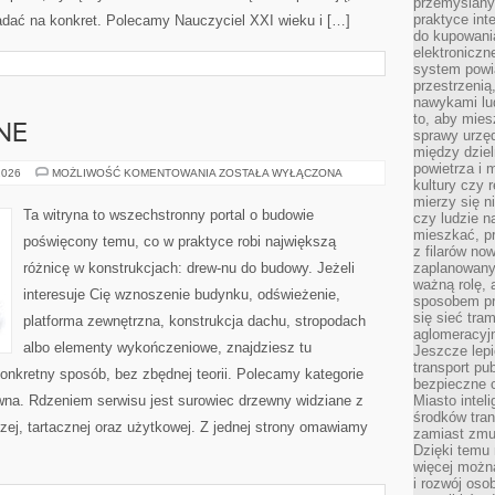
przemyślany
praktyce inte
ładać na konkret. Polecamy Nauczyciel XXI wieku i […]
do kupowania
elektroniczn
system powi
przestrzenią
nawykami lu
to, aby mies
NE
sprawy urzę
między dziel
powietrza i 
MEBLE
2026
MOŻLIWOŚĆ KOMENTOWANIA
ZOSTAŁA WYŁĄCZONA
kultury czy 
DREWNIANE
mierzy się n
Ta witryna to wszechstronny portal o budowie
czy ludzie 
mieszkać, p
poświęcony temu, co w praktyce robi największą
z filarów no
różnicę w konstrukcjach: drew-nu do budowy. Jeżeli
zaplanowany
ważną rolę, 
interesuje Cię wznoszenie budynku, odświeżenie,
sposobem pr
się sieć tra
platforma zewnętrzna, konstrukcja dachu, stropodach
aglomeracyjn
albo elementy wykończeniowe, znajdziesz tu
Jeszcze lepi
transport pu
nkretny sposób, bez zbędnej teorii. Polecamy kategorie
bezpieczne c
na. Rdzeniem serwisu jest surowiec drzewny widziane z
Miasto intel
środków tran
ej, tartacznej oraz użytkowej. Z jednej strony omawiamy
zamiast zmu
Dzięki temu 
więcej możn
i rozwój oso