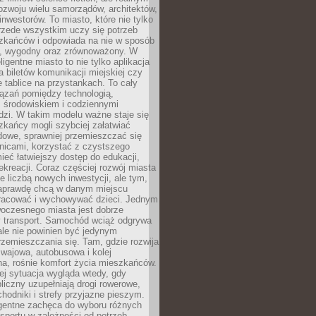
ozwoju wielu samorządów, architektów,
 inwestorów. To miasto, które nie tylko
przede wszystkim uczy się potrzeb
zkańców i odpowiada na nie w sposób
, wygodny oraz zrównoważony. W
ligentne miasto to nie tylko aplikacja
 biletów komunikacji miejskiej czy
e tablice na przystankach. To cały
ązań pomiędzy technologią,
, środowiskiem i codziennymi
dzi. W takim modelu ważne staje się
zkańcy mogli szybciej załatwiać
dowe, sprawniej przemieszczać się
nicami, korzystać z czystszego
mieć łatwiejszy dostęp do edukacji,
rekreacji. Coraz częściej rozwój miasta
ie liczbą nowych inwestycji, ale tym,
naprawdę chcą w danym miejscu
racować i wychowywać dzieci. Jednym
woczesnego miasta jest dobrze
 transport. Samochód wciąż odgrywa
ale nie powinien być jedynym
zemieszczania się. Tam, gdzie rozwija
mwajowa, autobusowa i kolej
a, rośnie komfort życia mieszkańców.
ej sytuacja wygląda wtedy, gdy
bliczny uzupełniają drogi rowerowe,
hodniki i strefy przyjazne pieszym.
igentne zachęca do wyboru różnych
sportu w zależności od potrzeb,