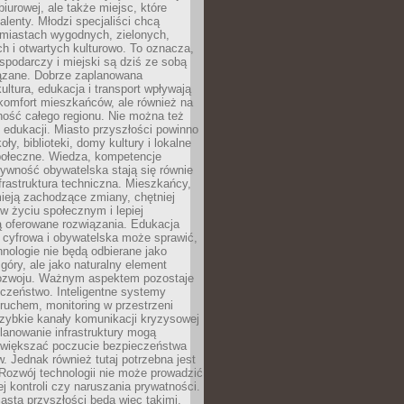
biurowej, ale także miejsc, które
talenty. Młodzi specjaliści chcą
miastach wygodnych, zielonych,
 i otwartych kulturowo. To oznacza,
spodarczy i miejski są dziś ze sobą
zane. Dobrze zaplanowana
kultura, edukacja i transport wpływają
 komfort mieszkańców, ale również na
ność całego regionu. Nie można też
edukacji. Miasto przyszłości powinno
ły, biblioteki, domy kultury i lokalne
społeczne. Wiedza, kompetencje
tywność obywatelska stają się równie
frastruktura techniczna. Mieszkańcy,
ieją zachodzące zmiany, chętniej
w życiu społecznym i lepiej
ą oferowane rozwiązania. Edukacja
 cyfrowa i obywatelska może sprawić,
nologie nie będą odbierane jako
góry, ale jako naturalny element
ozwoju. Ważnym aspektem pozostaje
czeństwo. Inteligentne systemy
ruchem, monitoring w przestrzeni
szybkie kanały komunikacji kryzysowej
lanowanie infrastruktury mogą
zwiększać poczucie bezpieczeństwa
 Jednak również tutaj potrzebna jest
Rozwój technologii nie może prowadzić
j kontroli czy naruszania prywatności.
asta przyszłości będą więc takimi,