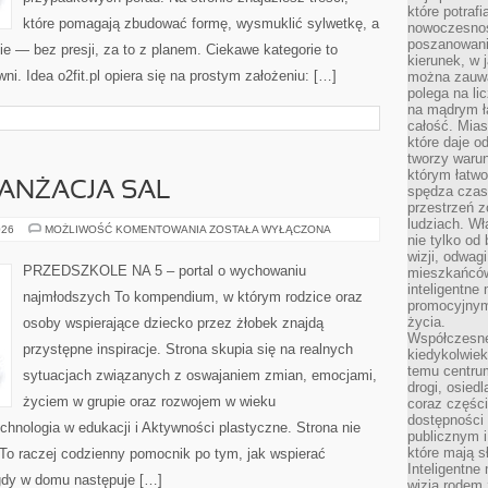
które potraf
które pomagają zbudować formę, wysmuklić sylwetkę, a
nowoczesnoś
poszanowani
 — bez presji, za to z planem. Ciekawe kategorie to
kierunek, w 
wni. Idea o2fit.pl opiera się na prostym założeniu: […]
można zauważ
polega na lic
na mądrym ł
całość. Mias
które daje o
tworzy warun
którym łatwo
RANŻACJA SAL
spędza czas,
przestrzeń z
ludziach. Wł
PRZESTRZEŃ
026
MOŻLIWOŚĆ KOMENTOWANIA
ZOSTAŁA WYŁĄCZONA
nie tylko od 
I
ARANŻACJA
wizji, odwagi
SAL
PRZEDSZKOLE NA 5 – portal o wychowaniu
mieszkańców.
inteligentne
najmłodszych To kompendium, w którym rodzice oraz
promocyjnym
życia.
osoby wspierające dziecko przez żłobek znajdą
Współczesne 
przystępne inspiracje. Strona skupia się na realnych
kiedykolwiek
temu centru
sytuacjach związanych z oswajaniem zmian, emocjami,
drogi, osiedl
życiem w grupie oraz rozwojem w wieku
coraz części
dostępności u
nologia w edukacji i Aktywności plastyczne. Strona nie
publicznym i
które mają 
 To raczej codzienny pomocnik po tym, jak wspierać
Inteligentne 
 gdy w domu następuje […]
wizją rodem 