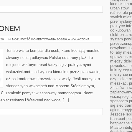
kierunkiem r
urbanistów i
rośnie, ale 
swoich mies
przemyślany
praktyce inte
ZONEM
do kupowania
elektroniczn
system powi
PLAŻE
026
MOŻLIWOŚĆ KOMENTOWANIA
ZOSTAŁA WYŁĄCZONA
POZA
przestrzenią
SEZONEM
nawykami lu
Ten serwis to kompas dla osób, które kochają morskie
to, aby mies
sprawy urzę
akweny i chcą odkrywać Polskę od strony plaż. To
między dziel
miejsce, w którym reset łączy się z praktycznymi
powietrza i 
kultury czy 
wskazówkami – od wyboru kierunku, przez planowanie,
mierzy się n
aż po komfortowe korzystanie z wody. Jeśli marzysz o
czy ludzie 
mieszkać, p
słonecznych wakacjach nad Morzem Śródziemnym,
z filarów no
zaplanowany
ogą Ci zamienić pomysł w sensowny harmonogram. Nowe
ważną rolę, 
 bezpieczeństwo i Weekend nad wodą. […]
sposobem pr
się sieć tra
aglomeracyjn
Jeszcze lepi
transport pu
bezpieczne c
Miasto intel
środków tran