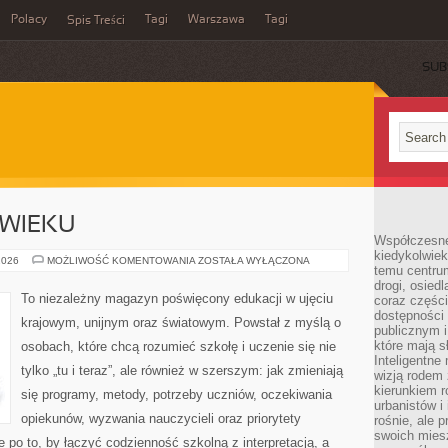
Polacy
Tagi
Warszawa
Tagi
Spis Treści
SUB
 WIEKU
Współczesne 
kiedykolwiek
NAUCZYCIEL
2026
MOŻLIWOŚĆ KOMENTOWANIA
ZOSTAŁA WYŁĄCZONA
temu centru
XXI
WIEKU
drogi, osiedl
To niezależny magazyn poświęcony edukacji w ujęciu
coraz części
dostępności u
krajowym, unijnym oraz światowym. Powstał z myślą o
publicznym i
które mają 
osobach, które chcą rozumieć szkołę i uczenie się nie
Inteligentne 
tylko „tu i teraz”, ale również w szerszym: jak zmieniają
wizją rodem 
kierunkiem r
się programy, metody, potrzeby uczniów, oczekiwania
urbanistów i
opiekunów, wyzwania nauczycieli oraz priorytety
rośnie, ale 
swoich mies
po to, by łączyć codzienność szkolną z interpretacją, a