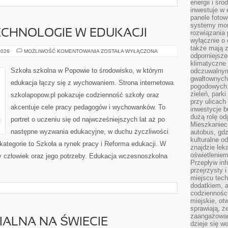
energii i śr
inwestuje w 
panele fotow
systemy moni
CHNOLOGIE W EDUKACJI
rozwiązania 
wyłącznie o
także mają z
NOWOCZESNE
2026
MOŻLIWOŚĆ KOMENTOWANIA
ZOSTAŁA WYŁĄCZONA
odporniejsz
TECHNOLOGIE
W
klimatyczne 
EDUKACJI
Szkoła szkolna w Popowie to środowisko, w którym
odczuwalnym
gwałtownych
edukacja łączy się z wychowaniem. Strona internetowa
pogodowych.
zieleń, park
szkolapopow.pl pokazuje codzienność szkoły oraz
przy ulicach
akcentuje cele pracy pedagogów i wychowanków. To
inwestycje 
dużą rolę od
portret o uczeniu się od najwcześniejszych lat aż po
Mieszkaniec 
następne wyzwania edukacyjne, w duchu życzliwości
autobus, gd
kulturalne o
 kategorie to Szkoła a rynek pracy i Reforma edukacji. W
znajdzie lek
oświetlenie
dy człowiek oraz jego potrzeby. Edukacja wczesnoszkolna
Przepływ inf
przejrzysty 
miejscu tec
dodatkiem, 
codzienności
miejskie, ot
sprawiają, ż
zaangażowani
ALNA NA ŚWIECIE
dzieje się w