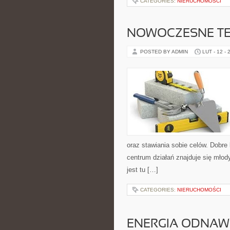
CATEGORIES:
NIERUCHOMOŚCI
NOWOCZESNE TE
POSTED BY ADMIN
LUT - 12 - 
oraz stawiania sobie celów. Dobre
centrum działań znajduje się mło
jest tu […]
CATEGORIES:
NIERUCHOMOŚCI
ENERGIA ODNAWI