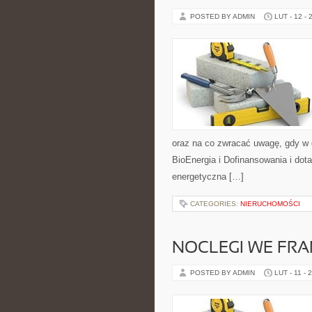
POSTED BY ADMIN
LUT - 12 - 
oraz na co zwracać uwagę, gdy w 
BioEnergia i Dofinansowania i dota
energetyczna […]
CATEGORIES:
NIERUCHOMOŚCI
NOCLEGI WE FRA
POSTED BY ADMIN
LUT - 11 - 