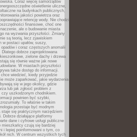
odowiska. Coraz więcej samorządów
energooszczędne oświetlenie uliczne,
oltaiczne na budynkach publicznych,
torowania jakości powietrza oraz
poprawiające retencję wody. Nie chodzi
 oszczędności finansowe, choć one
naczenie, ale o budowanie miasta
ego na wyzwania przyszłości. Zmiany
nie są teorią, lecz zjawiskiem
 w postaci upałów, suszy,
 opadów i coraz częstszych anomalii
 Dlatego dobrze zaprojektowana
i kieszonkowe, zielone dachy i drzewa
 stają się równie ważne jak nowe
budowlane. W miastach przyszłości
grywa także dostęp do informacji.
chce wiedzieć, kiedy przyjedzie
zie może zaparkować, jakie wydarzenia
dbywają się w jego okolicy, gdzie
arza lub jak zgłosić problem z
m czy uszkodzonym chodnikiem.
ormacji powinien być szybki,
i zrozumiały. To właśnie w takim
hnologia przestaje być modnym
a staje się praktycznym narzędziem
. Dobrze działające platformy
warte dane i cyfrowe usługi publiczne
e mieszkańcy czują się bardziej
 i lepiej poinformowani o tym, co
okół nich. W centrum wszystkich tych