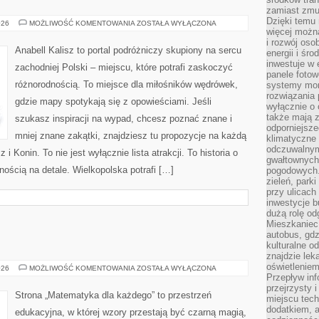
zamiast zmu
Dzięki temu 
SZAMOTUŁY
026
MOŻLIWOŚĆ KOMENTOWANIA
ZOSTAŁA WYŁĄCZONA
więcej możn
i rozwój oso
Anabell Kalisz to portal podróżniczy skupiony na sercu
energii i śr
inwestuje w 
zachodniej Polski – miejscu, które potrafi zaskoczyć
panele fotow
różnorodnością. To miejsce dla miłośników wędrówek,
systemy moni
rozwiązania 
gdzie mapy spotykają się z opowieściami. Jeśli
wyłącznie o
także mają z
szukasz inspiracji na wypad, chcesz poznać znane i
odporniejsz
mniej znane zakątki, znajdziesz tu propozycje na każdą
klimatyczne 
odczuwalnym
i Konin. To nie jest wyłącznie lista atrakcji. To historia o
gwałtownych
ścią na detale. Wielkopolska potrafi […]
pogodowych.
zieleń, park
przy ulicach
inwestycje 
dużą rolę od
Mieszkaniec 
autobus, gd
kulturalne o
znajdzie lek
oświetlenie
STATYSTYKA
026
MOŻLIWOŚĆ KOMENTOWANIA
ZOSTAŁA WYŁĄCZONA
Przepływ inf
przejrzysty 
Strona „Matematyka dla każdego” to przestrzeń
miejscu tec
dodatkiem, 
edukacyjna, w której wzory przestają być czarną magią,