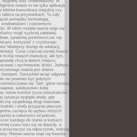
, wygodny oraz zrównoważony. W
ligentne miasto to nie tylko aplikacja
 biletów komunikacji miejskiej czy
e tablice na przystankach. To cały
ązań pomiędzy technologią,
, środowiskiem i codziennymi
dzi. W takim modelu ważne staje się
zkańcy mogli szybciej załatwiać
dowe, sprawniej przemieszczać się
nicami, korzystać z czystszego
mieć łatwiejszy dostęp do edukacji,
rekreacji. Coraz częściej rozwój miasta
ie liczbą nowych inwestycji, ale tym,
naprawdę chcą w danym miejscu
racować i wychowywać dzieci. Jednym
woczesnego miasta jest dobrze
 transport. Samochód wciąż odgrywa
ale nie powinien być jedynym
zemieszczania się. Tam, gdzie rozwija
mwajowa, autobusowa i kolej
a, rośnie komfort życia mieszkańców.
ej sytuacja wygląda wtedy, gdy
bliczny uzupełniają drogi rowerowe,
hodniki i strefy przyjazne pieszym.
igentne zachęca do wyboru różnych
sportu w zależności od potrzeb,
szać każdego do stania w korkach.
mniej czasu traci się na dojazdy, a
a przeznaczyć na odpoczynek, rodzinę
bisty. Równie ważna staje się kwestia