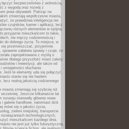
ią łączyć bezpieczeństwo z wolnością,
ć z wygodą oraz rozwój z
em praw obywateli. Patrząc na
jakim zmierzają współczesne miasta,
yć, że prawdziwa inteligencja nie
zbie czujników, kamer i aplikacji, lecz
ączeniu różnych elementów w spójną
to przyjazne mieszkańcom to takie,
ddech, nie męczy codziennością i
ki do dobrego życia. To miejsce, w
 się przemieszczać, przyjemnie
 sprawnie załatwia sprawy i czuje, że
ostała zaprojektowana z myślą o
aśnie dlatego przyszłość miast zależy
budżetów i inwestycji, ale także od
 i umiejętności słuchania
 Jeśli te elementy uda się połączyć,
 miasto stanie się nie hasłem
, lecz realną jakością codziennego
miasta zmieniają się szybciej niż
 wcześniej. Jeszcze kilkanaście lat
m rozwoju stanowiły głównie nowe
a i galerie handlowe, natomiast dziś
ej mówi się o jakości życia,
sług, zieleni miejskiej, transporcie
 rozwiązaniach technologicznych,
służyć mieszkańcom każdego dnia.
miasto nie jest już tylko futurystyczną
z filmów science fiction, ale realnym