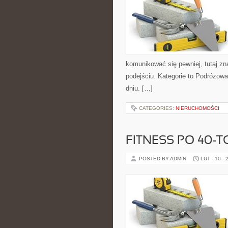
komunikować się pewniej, tutaj z
podejściu. Kategorie to Podróżowa
dniu. […]
CATEGORIES:
NIERUCHOMOŚCI
FITNESS PO 40-T
POSTED BY ADMIN
LUT - 10 - 