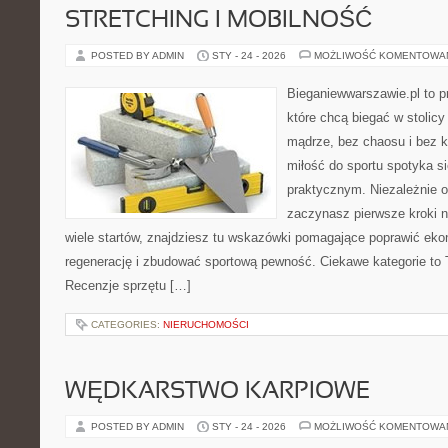
STRETCHING I MOBILNOŚĆ
POSTED BY ADMIN
STY - 24 - 2026
MOŻLIWOŚĆ KOMENTOWA
Bieganiewwarszawie.pl to p
które chcą biegać w stolicy
mądrze, bez chaosu i bez ko
miłość do sportu spotyka s
praktycznym. Niezależnie o
zaczynasz pierwsze kroki n
wiele startów, znajdziesz tu wskazówki pomagające poprawić eko
regenerację i zbudować sportową pewność. Ciekawe kategorie to Tr
Recenzje sprzętu […]
CATEGORIES:
NIERUCHOMOŚCI
WĘDKARSTWO KARPIOWE
POSTED BY ADMIN
STY - 24 - 2026
MOŻLIWOŚĆ KOMENTOWA