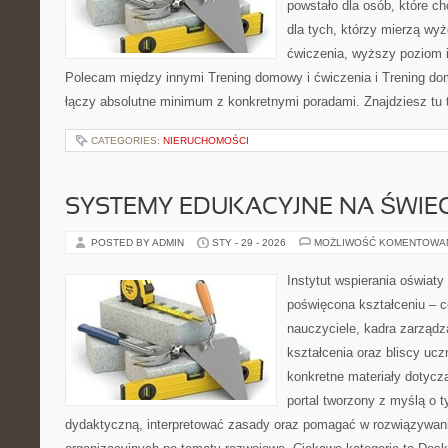
powstało dla osób, które ch
dla tych, którzy mierzą wy
ćwiczenia, wyższy poziom i
Polecam między innymi Trening domowy i ćwiczenia i Trening do
łączy absolutne minimum z konkretnymi poradami. Znajdziesz tu t
CATEGORIES:
NIERUCHOMOŚCI
SYSTEMY EDUKACYJNE NA ŚWIEC
POSTED BY ADMIN
STY - 29 - 2026
MOŻLIWOŚĆ KOMENTOWA
Instytut wspierania oświaty
poświęcona kształceniu – 
nauczyciele, kadra zarządz
kształcenia oraz bliscy uc
konkretne materiały dotyczą
portal tworzony z myślą o 
dydaktyczną, interpretować zasady oraz pomagać w rozwiązywan