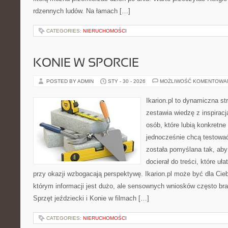
rdzennych ludów. Na łamach […]
CATEGORIES:
NIERUCHOMOŚCI
KONIE W SPORCIE
POSTED BY ADMIN
STY - 30 - 2026
MOŻLIWOŚĆ KOMENTOWA
Ikarion.pl to dynamiczna st
zestawia wiedzę z inspiracj
osób, które lubią konkretne
jednocześnie chcą testowa
została pomyślana tak, ab
docierał do treści, które uł
przy okazji wzbogacają perspektywę. Ikarion.pl może być dla Ci
którym informacji jest dużo, ale sensownych wniosków często bra
Sprzęt jeździecki i Konie w filmach […]
CATEGORIES:
NIERUCHOMOŚCI