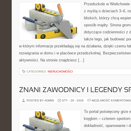
Przedszkole w Wielichowie 
z myślą o dzieciach 3–6, n
bliskich, którzy chcą wspie
sposób mądry. Strona grom
dotyczące codzienności z d
także tego, jak budować poc
w którym informacje przekładają się na działania, dzięki czemu ł
rozwiązania w domu i w placówce przedszkolnej. Bezpieczeństwo 
aktywności. Na stronie znajdziesz […]
CATEGORIES:
NIERUCHOMOŚCI
ZNANI ZAWODNICY I LEGENDY S
POSTED BY ADMIN
STY - 29 - 2026
MOŻLIWOŚĆ KOMENTOWA
To portal poświęcony grze w
kręglom – czterem sportom p
dokładność, opanowanie i d