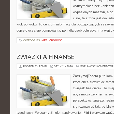
wytrzymałość bez konieczn
wypasionych maszyn, a do
ciele, ta strona jest dokład
krok po kroku. To centrum informacji dla początkujących i zaawa
dopiero uczą się pompowania, jak i dla osób polujących na wejści
CATEGORIES:
NIERUCHOMOŚCI
ZWIĄZKI A FINANSE
POSTED BY ADMIN
STY - 24 - 2026
MOŻLIWOŚĆ KOMENTOWA
ZatrzymajFaceta.pl to konkr
które chcą zrozumieć temat
związek bez gierek. To mie
abyś mogła zerknąć na swoj
perspektywy, znaleźć real
się rozmawiać tak, by blisk
tygodniach. Polecamy Single i randkowanie i Flirt i pierwsze wraż