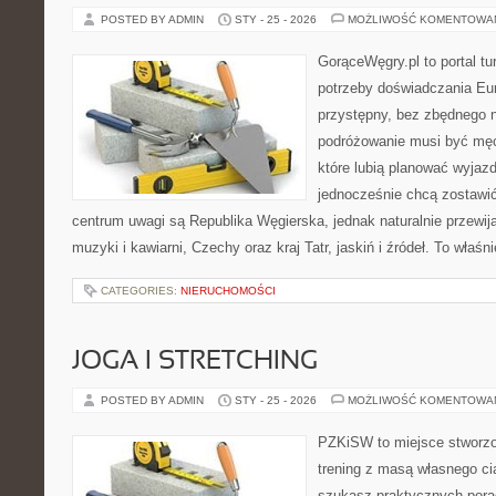
POSTED BY ADMIN
STY - 25 - 2026
MOŻLIWOŚĆ KOMENTOWA
GorąceWęgry.pl to portal tu
potrzeby doświadczania Eu
przystępny, bez zbędnego n
podróżowanie musi być męc
które lubią planować wyjazd
jednocześnie chcą zostawi
centrum uwagi są Republika Węgierska, jednak naturalnie przewijaj
muzyki i kawiarni, Czechy oraz kraj Tatr, jaskiń i źródeł. To właśn
CATEGORIES:
NIERUCHOMOŚCI
JOGA I STRETCHING
POSTED BY ADMIN
STY - 25 - 2026
MOŻLIWOŚĆ KOMENTOWA
PZKiSW to miejsce stworzo
trening z masą własnego ciał
szukasz praktycznych por