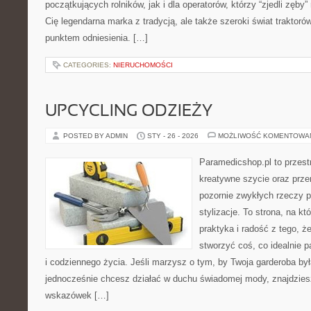
początkujących rolników, jak i dla operatorów, którzy “zjedli zęby” 
Cię legendarna marka z tradycją, ale także szeroki świat traktor
punktem odniesienia. […]
CATEGORIES:
NIERUCHOMOŚCI
UPCYCLING ODZIEŻY
POSTED BY ADMIN
STY - 26 - 2026
MOŻLIWOŚĆ KOMENTOWA
Paramedicshop.pl to przest
kreatywne szycie oraz przer
pozornie zwykłych rzeczy 
stylizacje. To strona, na któ
praktyka i radość z tego, 
stworzyć coś, co idealnie p
i codziennego życia. Jeśli marzysz o tym, by Twoja garderoba by
jednocześnie chcesz działać w duchu świadomej mody, znajdziesz
wskazówek […]