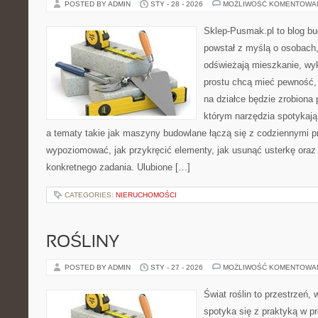
POSTED BY ADMIN
STY - 28 - 2026
MOŻLIWOŚĆ KOMENTOWA
Sklep-Pusmak.pl to blog b
powstał z myślą o osobach
odświeżają mieszkanie, wy
prostu chcą mieć pewność,
na działce będzie zrobiona 
którym narzędzia spotykają
a tematy takie jak maszyny budowlane łączą się z codziennymi p
wypoziomować, jak przykręcić elementy, jak usunąć usterkę oraz 
konkretnego zadania. Ulubione […]
CATEGORIES:
NIERUCHOMOŚCI
ROŚLINY
POSTED BY ADMIN
STY - 27 - 2026
MOŻLIWOŚĆ KOMENTOWA
Świat roślin to przestrzeń, w
spotyka się z praktyką w pr