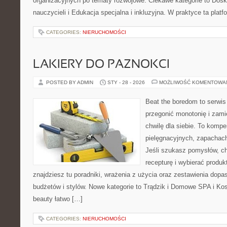
organizacyjnych po tematy rozwojowe. Ciekawe kategorie to Dos
nauczycieli i Edukacja specjalna i inkluzyjna. W praktyce ta platf
CATEGORIES:
NIERUCHOMOŚCI
LAKIERY DO PAZNOKCI
POSTED BY ADMIN
STY - 28 - 2026
MOŻLIWOŚĆ KOMENTOWA
Beat the boredom to serwis
przegonić monotonię i zami
chwilę dla siebie. To komp
pielęgnacyjnych, zapachach
Jeśli szukasz pomysłów, ch
recepturę i wybierać produk
znajdziesz tu poradniki, wrażenia z użycia oraz zestawienia dop
budżetów i stylów. Nowe kategorie to Trądzik i Domowe SPA i Ko
beauty łatwo […]
CATEGORIES:
NIERUCHOMOŚCI