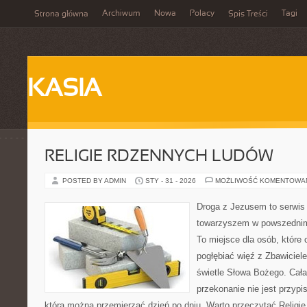
Archiwum
Nowa
Polacy
Tagi
Strona główna
Spis Treści
KASIA
RELIGIE RDZENNYCH LUDÓW
POSTED BY ADMIN
STY - 31 - 2026
MOŻLIWOŚĆ KOMENTOWA
Droga z Jezusem to serwis
towarzyszem w powszednim 
To miejsce dla osób, które 
pogłębiać więź z Zbawicie
świetle Słowa Bożego. Cała 
przekonanie nie jest przypi
którą można przemierzać dzień po dniu. Warto przeczytać Religie 