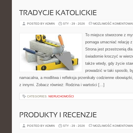
TRADYCJE KATOLICKIE
POSTED BY ADMIN
STY - 29 - 2026
MOŻLIWOŚĆ KOMENTOWA
To miejsce stworzone z myś
pomaga umacniać relację z
Strona jest przestrzenią dla
świadomie kroczyć w wierze 
także wtedy, gdy życie stawi
prowadzić w taki sposób, b
namacalna, a modlitwa i refleksja przenikały codzienne obowiązki,
z innymi. Zobacz również: Rodzina i wartości […]
CATEGORIES:
NIERUCHOMOŚCI
PRODUKTY I RECENZJE
POSTED BY ADMIN
STY - 29 - 2026
MOŻLIWOŚĆ KOMENTOWA