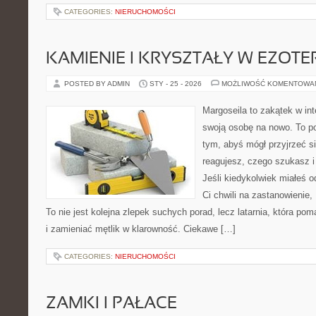
CATEGORIES:
NIERUCHOMOŚCI
KAMIENIE I KRYSZTAŁY W EZOTE
POSTED BY ADMIN
STY - 25 - 2026
MOŻLIWOŚĆ KOMENTOWA
Margoseila to zakątek w in
swoją osobę na nowo. To po
tym, abyś mógł przyjrzeć si
reagujesz, czego szukasz 
Jeśli kiedykolwiek miałeś o
Ci chwili na zastanowienie, 
To nie jest kolejna zlepek suchych porad, lecz latarnia, która 
i zamieniać mętlik w klarowność. Ciekawe […]
CATEGORIES:
NIERUCHOMOŚCI
ZAMKI I PAŁACE