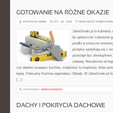
GOTOWANIE NA RÓŻNE OKAZJE
POSTED BY ADMIN
STY - 28 - 2026
MOŻLIWOŚĆ KOMENTOWA
JakieSmaki.pl to kulinarny s
by upraszczać codzienne g
posiłki w smaczne momenty.
przepisy spotykają się z w
przestaje być obowiązkiem,
zabawą. Niezależnie od teg
czy dopiero oswajasz kuchnię, znajdziesz tu inspiracje, które po
lepiej. Polecamy Kuchnia regionalna i Obiady. W JakieSmaki.pl lic
[…]
CATEGORIES:
NIERUCHOMOŚCI
DACHY I POKRYCIA DACHOWE