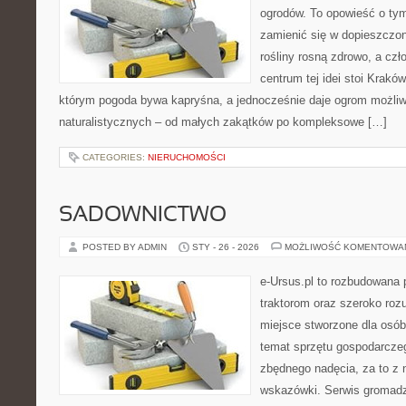
ogrodów. To opowieść o tym
zamienić się w dopieszczoną
rośliny rosną zdrowo, a cz
centrum tej idei stoi Kraków 
którym pogoda bywa kapryśna, a jednocześnie daje ogrom możliw
naturalistycznych – od małych zakątków po kompleksowe […]
CATEGORIES:
NIERUCHOMOŚCI
SADOWNICTWO
POSTED BY ADMIN
STY - 26 - 2026
MOŻLIWOŚĆ KOMENTOWA
e-Ursus.pl to rozbudowana 
traktorom oraz szeroko rozu
miejsce stworzone dla osó
temat sprzętu gospodarcze
zbędnego nadęcia, za to z 
wskazówki. Serwis gromadz