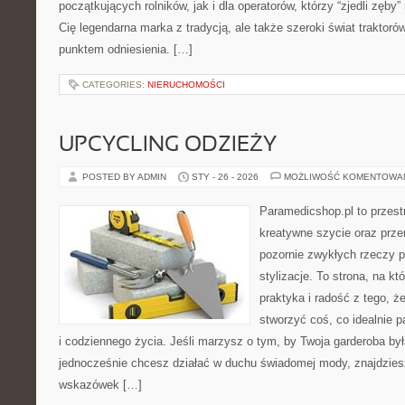
początkujących rolników, jak i dla operatorów, którzy “zjedli zęby” 
Cię legendarna marka z tradycją, ale także szeroki świat traktor
punktem odniesienia. […]
CATEGORIES:
NIERUCHOMOŚCI
UPCYCLING ODZIEŻY
POSTED BY ADMIN
STY - 26 - 2026
MOŻLIWOŚĆ KOMENTOWA
Paramedicshop.pl to przest
kreatywne szycie oraz przer
pozornie zwykłych rzeczy 
stylizacje. To strona, na któ
praktyka i radość z tego, 
stworzyć coś, co idealnie p
i codziennego życia. Jeśli marzysz o tym, by Twoja garderoba by
jednocześnie chcesz działać w duchu świadomej mody, znajdziesz
wskazówek […]