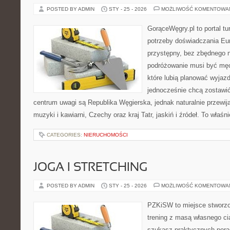
POSTED BY ADMIN
STY - 25 - 2026
MOŻLIWOŚĆ KOMENTOWA
GorąceWęgry.pl to portal tu
potrzeby doświadczania Eu
przystępny, bez zbędnego n
podróżowanie musi być męc
które lubią planować wyjazd
jednocześnie chcą zostawi
centrum uwagi są Republika Węgierska, jednak naturalnie przewijaj
muzyki i kawiarni, Czechy oraz kraj Tatr, jaskiń i źródeł. To właśn
CATEGORIES:
NIERUCHOMOŚCI
JOGA I STRETCHING
POSTED BY ADMIN
STY - 25 - 2026
MOŻLIWOŚĆ KOMENTOWA
PZKiSW to miejsce stworzo
trening z masą własnego ciał
szukasz praktycznych por