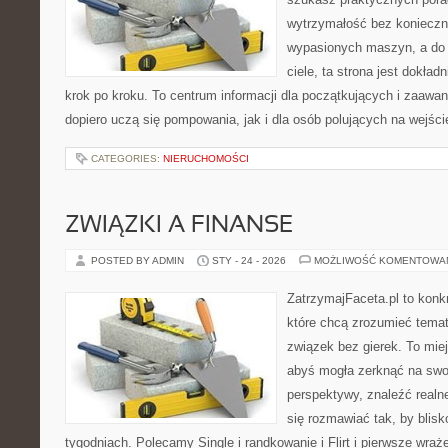
wytrzymałość bez konieczn
wypasionych maszyn, a do
ciele, ta strona jest dokład
krok po kroku. To centrum informacji dla początkujących i zaawa
dopiero uczą się pompowania, jak i dla osób polujących na wejści
CATEGORIES:
NIERUCHOMOŚCI
ZWIĄZKI A FINANSE
POSTED BY ADMIN
STY - 24 - 2026
MOŻLIWOŚĆ KOMENTOWA
ZatrzymajFaceta.pl to konkr
które chcą zrozumieć temat
związek bez gierek. To mie
abyś mogła zerknąć na swoj
perspektywy, znaleźć real
się rozmawiać tak, by blisk
tygodniach. Polecamy Single i randkowanie i Flirt i pierwsze wraż