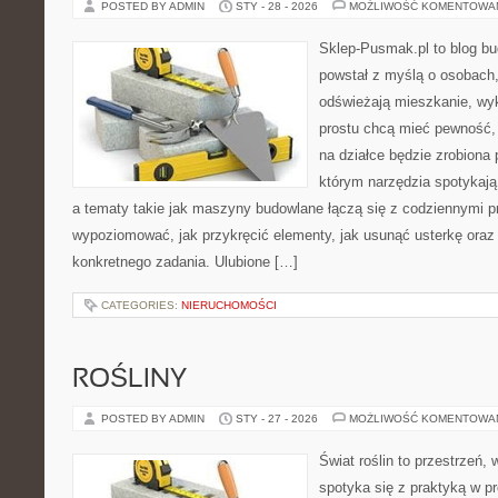
POSTED BY ADMIN
STY - 28 - 2026
MOŻLIWOŚĆ KOMENTOWA
Sklep-Pusmak.pl to blog b
powstał z myślą o osobach
odświeżają mieszkanie, wy
prostu chcą mieć pewność,
na działce będzie zrobiona 
którym narzędzia spotykają
a tematy takie jak maszyny budowlane łączą się z codziennymi p
wypoziomować, jak przykręcić elementy, jak usunąć usterkę oraz 
konkretnego zadania. Ulubione […]
CATEGORIES:
NIERUCHOMOŚCI
ROŚLINY
POSTED BY ADMIN
STY - 27 - 2026
MOŻLIWOŚĆ KOMENTOWA
Świat roślin to przestrzeń, w
spotyka się z praktyką w pr