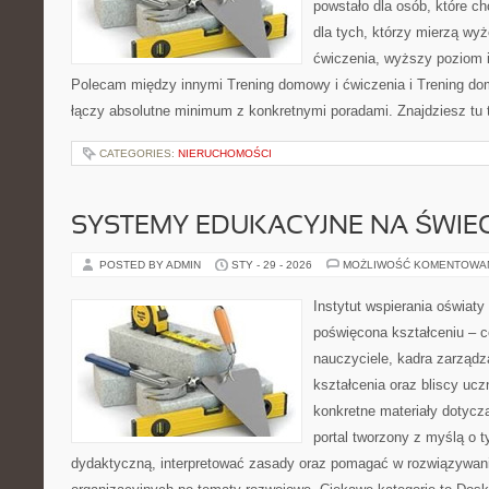
powstało dla osób, które ch
dla tych, którzy mierzą wy
ćwiczenia, wyższy poziom i
Polecam między innymi Trening domowy i ćwiczenia i Trening do
łączy absolutne minimum z konkretnymi poradami. Znajdziesz tu t
CATEGORIES:
NIERUCHOMOŚCI
SYSTEMY EDUKACYJNE NA ŚWIEC
POSTED BY ADMIN
STY - 29 - 2026
MOŻLIWOŚĆ KOMENTOWA
Instytut wspierania oświaty
poświęcona kształceniu – 
nauczyciele, kadra zarządz
kształcenia oraz bliscy uc
konkretne materiały dotyczą
portal tworzony z myślą o 
dydaktyczną, interpretować zasady oraz pomagać w rozwiązywan