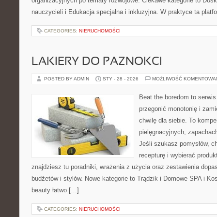
organizacyjnych po tematy rozwojowe. Ciekawe kategorie to Dos
nauczycieli i Edukacja specjalna i inkluzyjna. W praktyce ta platf
CATEGORIES:
NIERUCHOMOŚCI
LAKIERY DO PAZNOKCI
POSTED BY ADMIN
STY - 28 - 2026
MOŻLIWOŚĆ KOMENTOWA
Beat the boredom to serwis
przegonić monotonię i zami
chwilę dla siebie. To komp
pielęgnacyjnych, zapachach
Jeśli szukasz pomysłów, ch
recepturę i wybierać produk
znajdziesz tu poradniki, wrażenia z użycia oraz zestawienia dop
budżetów i stylów. Nowe kategorie to Trądzik i Domowe SPA i Ko
beauty łatwo […]
CATEGORIES:
NIERUCHOMOŚCI