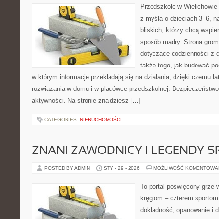
Przedszkole w Wielichowie 
z myślą o dzieciach 3–6, n
bliskich, którzy chcą wspie
sposób mądry. Strona grom
dotyczące codzienności z d
także tego, jak budować poc
w którym informacje przekładają się na działania, dzięki czemu ł
rozwiązania w domu i w placówce przedszkolnej. Bezpieczeństwo 
aktywności. Na stronie znajdziesz […]
CATEGORIES:
NIERUCHOMOŚCI
ZNANI ZAWODNICY I LEGENDY S
POSTED BY ADMIN
STY - 29 - 2026
MOŻLIWOŚĆ KOMENTOWA
To portal poświęcony grze w
kręglom – czterem sportom p
dokładność, opanowanie i d