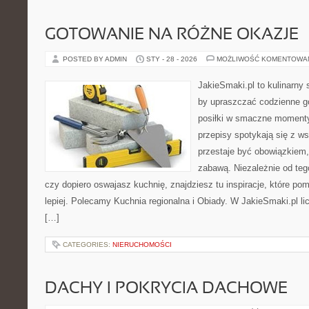
GOTOWANIE NA RÓŻNE OKAZJE
POSTED BY ADMIN
STY - 28 - 2026
MOŻLIWOŚĆ KOMENTOWA
JakieSmaki.pl to kulinarny s
by upraszczać codzienne g
posiłki w smaczne momenty.
przepisy spotykają się z w
przestaje być obowiązkiem,
zabawą. Niezależnie od teg
czy dopiero oswajasz kuchnię, znajdziesz tu inspiracje, które po
lepiej. Polecamy Kuchnia regionalna i Obiady. W JakieSmaki.pl lic
[…]
CATEGORIES:
NIERUCHOMOŚCI
DACHY I POKRYCIA DACHOWE