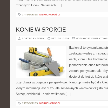
rdzennych ludów. Na łamach […]
CATEGORIES:
NIERUCHOMOŚCI
KONIE W SPORCIE
POSTED BY ADMIN
STY - 30 - 2026
MOŻLIWOŚĆ KOMENTOWA
Ikarion.pl to dynamiczna st
zestawia wiedzę z inspiracj
osób, które lubią konkretne
jednocześnie chcą testowa
została pomyślana tak, ab
docierał do treści, które uł
przy okazji wzbogacają perspektywę. Ikarion.pl może być dla Ci
którym informacji jest dużo, ale sensownych wniosków często bra
Sprzęt jeździecki i Konie w filmach […]
CATEGORIES:
NIERUCHOMOŚCI