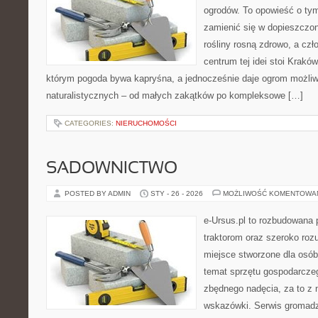
ogrodów. To opowieść o tym
zamienić się w dopieszczoną
rośliny rosną zdrowo, a cz
centrum tej idei stoi Kraków 
którym pogoda bywa kapryśna, a jednocześnie daje ogrom możliw
naturalistycznych – od małych zakątków po kompleksowe […]
CATEGORIES:
NIERUCHOMOŚCI
SADOWNICTWO
POSTED BY ADMIN
STY - 26 - 2026
MOŻLIWOŚĆ KOMENTOWA
e-Ursus.pl to rozbudowana 
traktorom oraz szeroko rozu
miejsce stworzone dla osó
temat sprzętu gospodarcze
zbędnego nadęcia, za to z 
wskazówki. Serwis gromadz