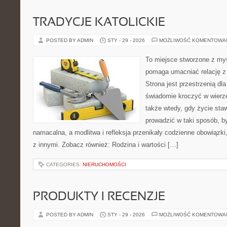
TRADYCJE KATOLICKIE
POSTED BY ADMIN
STY - 29 - 2026
MOŻLIWOŚĆ KOMENTOWA
To miejsce stworzone z myś
pomaga umacniać relację z
Strona jest przestrzenią dla
świadomie kroczyć w wierze 
także wtedy, gdy życie stawi
prowadzić w taki sposób, b
namacalna, a modlitwa i refleksja przenikały codzienne obowiązki,
z innymi. Zobacz również: Rodzina i wartości […]
CATEGORIES:
NIERUCHOMOŚCI
PRODUKTY I RECENZJE
POSTED BY ADMIN
STY - 29 - 2026
MOŻLIWOŚĆ KOMENTOWA