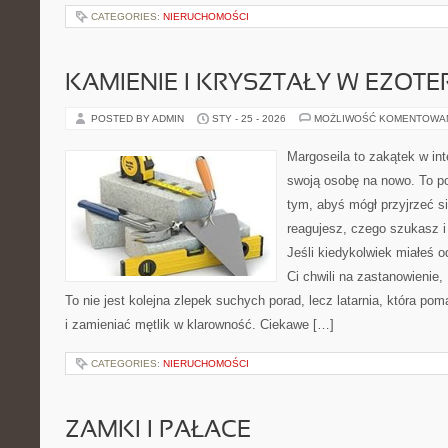
CATEGORIES:
NIERUCHOMOŚCI
KAMIENIE I KRYSZTAŁY W EZOTE
POSTED BY ADMIN
STY - 25 - 2026
MOŻLIWOŚĆ KOMENTOWA
Margoseila to zakątek w in
swoją osobę na nowo. To po
tym, abyś mógł przyjrzeć si
reagujesz, czego szukasz 
Jeśli kiedykolwiek miałeś o
Ci chwili na zastanowienie, 
To nie jest kolejna zlepek suchych porad, lecz latarnia, która 
i zamieniać mętlik w klarowność. Ciekawe […]
CATEGORIES:
NIERUCHOMOŚCI
ZAMKI I PAŁACE