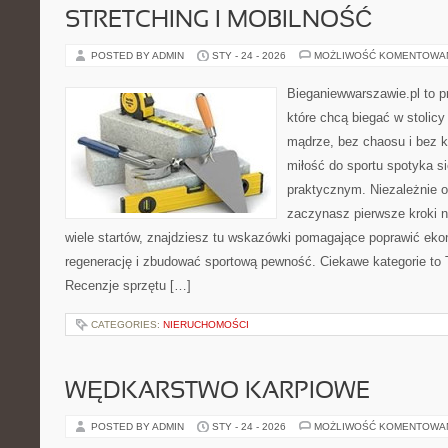
STRETCHING I MOBILNOŚĆ
POSTED BY ADMIN
STY - 24 - 2026
MOŻLIWOŚĆ KOMENTOWA
Bieganiewwarszawie.pl to p
które chcą biegać w stolicy
mądrze, bez chaosu i bez ko
miłość do sportu spotyka s
praktycznym. Niezależnie o
zaczynasz pierwsze kroki n
wiele startów, znajdziesz tu wskazówki pomagające poprawić eko
regenerację i zbudować sportową pewność. Ciekawe kategorie to Tr
Recenzje sprzętu […]
CATEGORIES:
NIERUCHOMOŚCI
WĘDKARSTWO KARPIOWE
POSTED BY ADMIN
STY - 24 - 2026
MOŻLIWOŚĆ KOMENTOWA