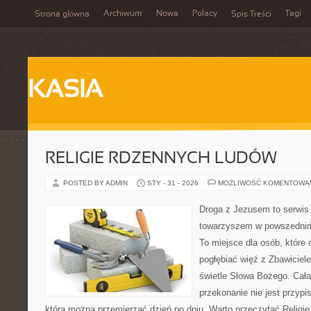
Archiwum
Nowa
Polacy
Tagi
Strona główna
Spis Treści
KASIA
RELIGIE RDZENNYCH LUDÓW
POSTED BY ADMIN
STY - 31 - 2026
MOŻLIWOŚĆ KOMENTOWA
Droga z Jezusem to serwis
towarzyszem w powszednim 
To miejsce dla osób, które 
pogłębiać więź z Zbawicie
świetle Słowa Bożego. Cała 
przekonanie nie jest przypi
którą można przemierzać dzień po dniu. Warto przeczytać Religie 