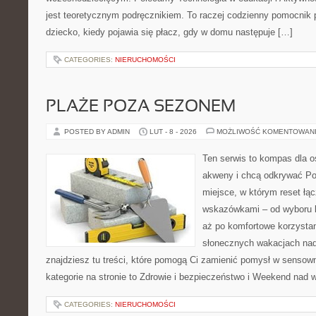
jest teoretycznym podręcznikiem. To raczej codzienny pomocnik 
dziecko, kiedy pojawia się płacz, gdy w domu następuje […]
CATEGORIES:
NIERUCHOMOŚCI
PLAŻE POZA SEZONEM
POSTED BY ADMIN
LUT - 8 - 2026
MOŻLIWOŚĆ KOMENTOWAN
Ten serwis to kompas dla o
akweny i chcą odkrywać Pol
miejsce, w którym reset łą
wskazówkami – od wyboru k
aż po komfortowe korzystan
słonecznych wakacjach n
znajdziesz tu treści, które pomogą Ci zamienić pomysł w sens
kategorie na stronie to Zdrowie i bezpieczeństwo i Weekend nad 
CATEGORIES:
NIERUCHOMOŚCI