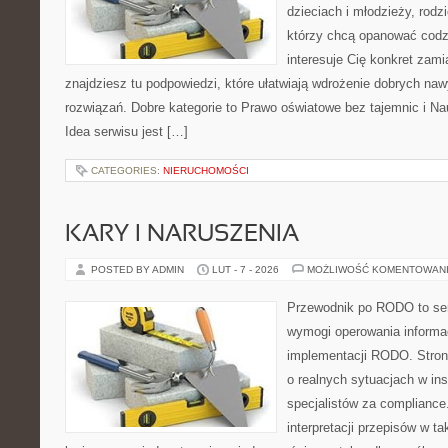
dzieciach i młodzieży, rodz
którzy chcą opanować codzi
interesuje Cię konkret zami
znajdziesz tu podpowiedzi, które ułatwiają wdrożenie dobrych n
rozwiązań. Dobre kategorie to Prawo oświatowe bez tajemnic i Na
Idea serwisu jest […]
CATEGORIES:
NIERUCHOMOŚCI
KARY I NARUSZENIA
POSTED BY ADMIN
LUT - 7 - 2026
MOŻLIWOŚĆ KOMENTOWAN
Przewodnik po RODO to ser
wymogi operowania informac
implementacji RODO. Stron
o realnych sytuacjach w ins
specjalistów za compliance. 
interpretacji przepisów w ta