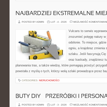
NAJBARDZIEJ EKSTREMALNE MIEJ
POSTED BY ADMIN
LUT - 4 - 2026
MOŻLIWOŚĆ KOMENTOWAN
Vulcans to serwis wyprawow
zrozumieć potęgę natury w j
odsłonie. To miejsce, gdzie 
ogniu, a krajobraz zmienia
szlaku. Jeśli fascynują Cię
oraz kaskady, znajdziesz t
planowania tras, a także wiedzę, które pomagają przeżyć przygod
powstała z myślą o tych, którzy wolą szlaki prowadzące przez ba
CATEGORIES:
NIERUCHOMOŚCI
BUTY DIY – PRZERÓBKI I PERSON
POSTED BY ADMIN
LUT - 3 - 2026
MOŻLIWOŚĆ KOMENTOWAN