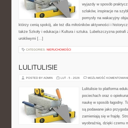
wyjazdy w sposób praktyczn
szlaków, inspiracje na szy
pomysły na wakacyjny objaz
którzy cenią spokój, ale też dla miłośników aktywności i historyc
także Szkoły i edukacja i Kultura i sztuka. Lubelszczyzna potrafi
urokliwymi […]
CATEGORIES:
NIERUCHOMOŚCI
LULITULISIE
POSTED BY ADMIN
LUT - 5 - 2026
MOŻLIWOŚĆ KOMENTOWAN
Lulitulisie to platforma ed
pociechach oraz o opiekun
naukę w sposób łagodny. T
są podawane jako przygoda,
zamieniają się w frajdę. St
wyobraźnią, dzięki czemu 