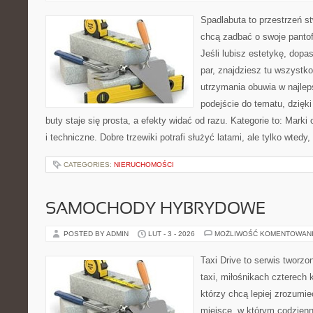
Spadlabuta to przestrzeń st
chcą zadbać o swoje pantof
Jeśli lubisz estetykę, dopa
par, znajdziesz tu wszystko
utrzymania obuwia w najleps
podejście do tematu, dzięk
buty staje się prosta, a efekty widać od razu. Kategorie to: Mark
i techniczne. Dobre trzewiki potrafi służyć latami, ale tylko wtedy,
CATEGORIES:
NIERUCHOMOŚCI
SAMOCHODY HYBRYDOWE
POSTED BY ADMIN
LUT - 3 - 2026
MOŻLIWOŚĆ KOMENTOWAN
Taxi Drive to serwis tworz
taxi, miłośnikach czterech 
którzy chcą lepiej zrozumie
miejsce, w którym codzienn