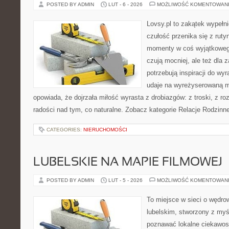
POSTED BY ADMIN
LUT - 6 - 2026
MOŻLIWOŚĆ KOMENTOWAN
Lovsy.pl to zakątek wypełn
czułość przenika się z ruty
momenty w coś wyjątkowego.
czują mocniej, ale też dla 
potrzebują inspiracji do wy
udaje na wyreżyserowaną m
opowiada, że dojrzała miłość wyrasta z drobiazgów: z troski, z roz
radości nad tym, co naturalne. Zobacz kategorie Relacje Rodzinne
CATEGORIES:
NIERUCHOMOŚCI
LUBELSKIE NA MAPIE FILMOWEJ
POSTED BY ADMIN
LUT - 5 - 2026
MOŻLIWOŚĆ KOMENTOWAN
To miejsce w sieci o wędro
lubelskim, stworzony z myśl
poznawać lokalne ciekawost