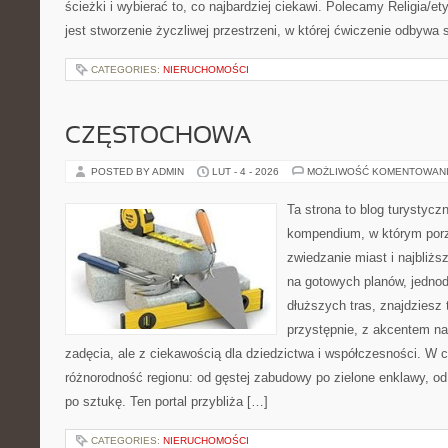
ścieżki i wybierać to, co najbardziej ciekawi. Polecamy Religia/e
jest stworzenie życzliwej przestrzeni, w której ćwiczenie odbywa
CATEGORIES:
NIERUCHOMOŚCI
CZĘSTOCHOWA
POSTED BY ADMIN
LUT - 4 - 2026
MOŻLIWOŚĆ KOMENTOWAN
Ta strona to blog turystyc
kompendium, w którym por
zwiedzanie miast i najbliżs
na gotowych planów, jedno
dłuższych tras, znajdziesz
przystępnie, z akcentem n
zadęcia, ale z ciekawością dla dziedzictwa i współczesności. W 
różnorodność regionu: od gęstej zabudowy po zielone enklawy, od
po sztukę. Ten portal przybliża […]
CATEGORIES:
NIERUCHOMOŚCI