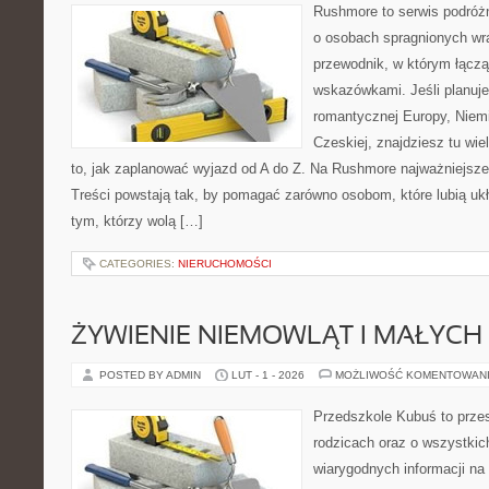
Rushmore to serwis podróżn
o osobach spragnionych wra
przewodnik, w którym łączą
wskazówkami. Jeśli planuje
romantycznej Europy, Niemie
Czeskiej, znajdziesz tu wi
to, jak zaplanować wyjazd od A do Z. Na Rushmore najważniejsze
Treści powstają tak, by pomagać zarówno osobom, które lubią uk
tym, którzy wolą […]
CATEGORIES:
NIERUCHOMOŚCI
ŻYWIENIE NIEMOWLĄT I MAŁYCH 
POSTED BY ADMIN
LUT - 1 - 2026
MOŻLIWOŚĆ KOMENTOWAN
Przedszkole Kubuś to prze
rodzicach oraz o wszystkic
wiarygodnych informacji na 