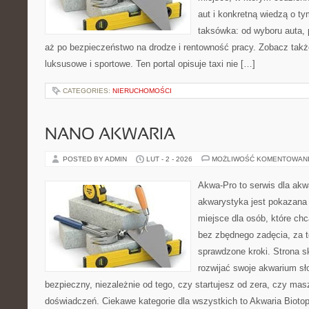
aut i konkretną wiedzą o t
taksówka: od wyboru auta, 
aż po bezpieczeństwo na drodze i rentowność pracy. Zobacz tak
luksusowe i sportowe. Ten portal opisuje taxi nie […]
CATEGORIES:
NIERUCHOMOŚCI
NANO AKWARIA
POSTED BY ADMIN
LUT - 2 - 2026
MOŻLIWOŚĆ KOMENTOWAN
Akwa-Pro to serwis dla akw
akwarystyka jest pokazana 
miejsce dla osób, które ch
bez zbędnego zadęcia, za t
sprawdzone kroki. Strona s
rozwijać swoje akwarium s
bezpieczny, niezależnie od tego, czy startujesz od zera, czy masz
doświadczeń. Ciekawe kategorie dla wszystkich to Akwaria Biotop