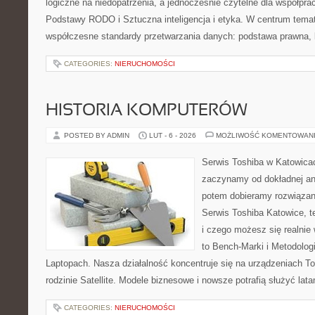
logiczne na niedopatrzenia, a jednocześnie czytelne dla współp
Podstawy RODO i Sztuczna inteligencja i etyka. W centrum temat
współczesne standardy przetwarzania danych: podstawa prawna, 
CATEGORIES:
NIERUCHOMOŚCI
HISTORIA KOMPUTERÓW
POSTED BY ADMIN
LUT - 6 - 2026
MOŻLIWOŚĆ KOMENTOWAN
Serwis Toshiba w Katowicac
zaczynamy od dokładnej ana
potem dobieramy rozwiązanie
Serwis Toshiba Katowice, t
i czego możesz się realnie
to Bench-Marki i Metodologi
Laptopach. Nasza działalność koncentruje się na urządzeniach T
rodzinie Satellite. Modele biznesowe i nowsze potrafią służyć latam
CATEGORIES:
NIERUCHOMOŚCI