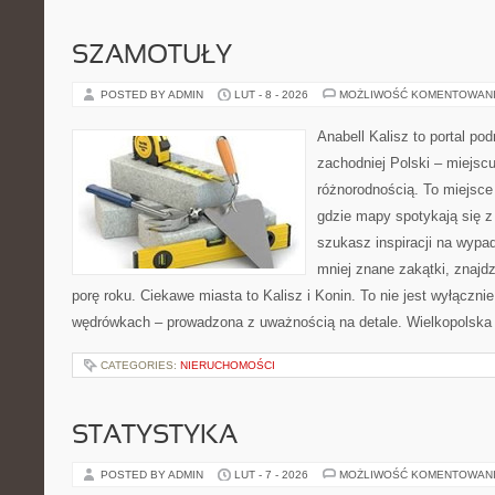
SZAMOTUŁY
POSTED BY ADMIN
LUT - 8 - 2026
MOŻLIWOŚĆ KOMENTOWAN
Anabell Kalisz to portal po
zachodniej Polski – miejscu
różnorodnością. To miejsce
gdzie mapy spotykają się z
szukasz inspiracji na wypa
mniej znane zakątki, znajd
porę roku. Ciekawe miasta to Kalisz i Konin. To nie jest wyłącznie l
wędrówkach – prowadzona z uważnością na detale. Wielkopolska 
CATEGORIES:
NIERUCHOMOŚCI
STATYSTYKA
POSTED BY ADMIN
LUT - 7 - 2026
MOŻLIWOŚĆ KOMENTOWAN