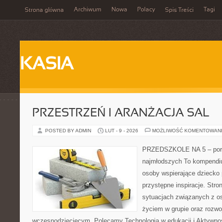
Archiwum
Nowa
Polacy
Tagi
Strona główna
Spis Treści
KASIA
PRZESTRZEŃ I ARANŻACJA SAL
POSTED BY ADMIN
LUT - 9 - 2026
MOŻLIWOŚĆ KOMENTOWAN
PRZEDSZKOLE NA 5 – port
najmłodszych To kompendiu
osoby wspierające dziecko 
przystępne inspiracje. Stro
sytuacjach związanych z o
życiem w grupie oraz rozw
wczesnodziecięcym. Polecamy Technologia w edukacji i Aktywnoś