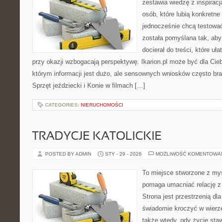
zestawia wiedzę z inspiracj
osób, które lubią konkretne
jednocześnie chcą testowa
została pomyślana tak, ab
docierał do treści, które uł
przy okazji wzbogacają perspektywę. Ikarion.pl może być dla Ci
którym informacji jest dużo, ale sensownych wniosków często bra
Sprzęt jeździecki i Konie w filmach […]
CATEGORIES:
NIERUCHOMOŚCI
TRADYCJE KATOLICKIE
POSTED BY ADMIN
STY - 29 - 2026
MOŻLIWOŚĆ KOMENTOWA
To miejsce stworzone z myś
pomaga umacniać relację z
Strona jest przestrzenią dla
świadomie kroczyć w wierze 
także wtedy, gdy życie stawi