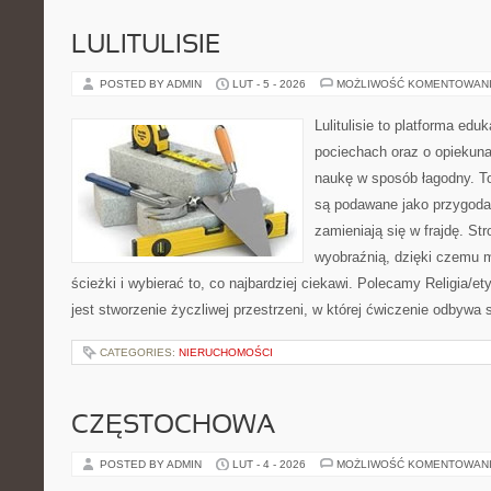
LULITULISIE
POSTED BY ADMIN
LUT - 5 - 2026
MOŻLIWOŚĆ KOMENTOWAN
Lulitulisie to platforma ed
pociechach oraz o opiekun
naukę w sposób łagodny. T
są podawane jako przygoda,
zamieniają się w frajdę. St
wyobraźnią, dzięki czemu 
ścieżki i wybierać to, co najbardziej ciekawi. Polecamy Religia/e
jest stworzenie życzliwej przestrzeni, w której ćwiczenie odbywa
CATEGORIES:
NIERUCHOMOŚCI
CZĘSTOCHOWA
POSTED BY ADMIN
LUT - 4 - 2026
MOŻLIWOŚĆ KOMENTOWAN