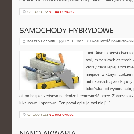
i techniczne. Dobre trzewiki potrafi służyć latami, ale tylko wtedy,
CATEGORIES:
NIERUCHOMOŚCI
SAMOCHODY HYBRYDOWE
POSTED BY ADMIN
LUT - 3 - 2026
MOŻLIWOŚĆ KOMENTOWAN
Taxi Drive to serwis tworz
taxi, miłośnikach czterech 
którzy chcą lepiej zrozumie
miejsce, w którym codzienn
aut i konkretną wiedzą o t
taksówka: od wyboru auta, 
aż po bezpieczeństwo na drodze i rentowność pracy. Zobacz tak
luksusowe i sportowe. Ten portal opisuje taxi nie […]
CATEGORIES:
NIERUCHOMOŚCI