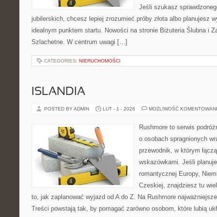
Jeśli szukasz sprawdzone
jubilerskich, chcesz lepiej zrozumieć próby złota albo planujesz wy
idealnym punktem startu. Nowości na stronie Biżuteria Ślubna i 
Szlachetne. W centrum uwagi […]
CATEGORIES:
NIERUCHOMOŚCI
ISLANDIA
POSTED BY ADMIN
LUT - 1 - 2026
MOŻLIWOŚĆ KOMENTOWAN
Rushmore to serwis podróżn
o osobach spragnionych wra
przewodnik, w którym łączą
wskazówkami. Jeśli planuje
romantycznej Europy, Niemie
Czeskiej, znajdziesz tu wi
to, jak zaplanować wyjazd od A do Z. Na Rushmore najważniejsze
Treści powstają tak, by pomagać zarówno osobom, które lubią uk