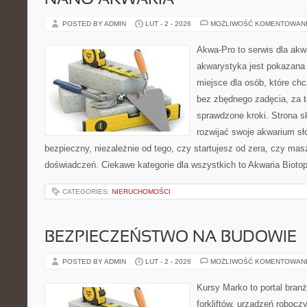
NANO AKWARIA
POSTED BY ADMIN
LUT - 2 - 2026
MOŻLIWOŚĆ KOMENTOWAN
Akwa-Pro to serwis dla akw
akwarystyka jest pokazana 
miejsce dla osób, które ch
bez zbędnego zadęcia, za t
sprawdzone kroki. Strona s
rozwijać swoje akwarium s
bezpieczny, niezależnie od tego, czy startujesz od zera, czy masz
doświadczeń. Ciekawe kategorie dla wszystkich to Akwaria Biotop
CATEGORIES:
NIERUCHOMOŚCI
BEZPIECZEŃSTWO NA BUDOWIE
POSTED BY ADMIN
LUT - 2 - 2026
MOŻLIWOŚĆ KOMENTOWAN
Kursy Marko to portal branż
forkliftów, urządzeń roboc