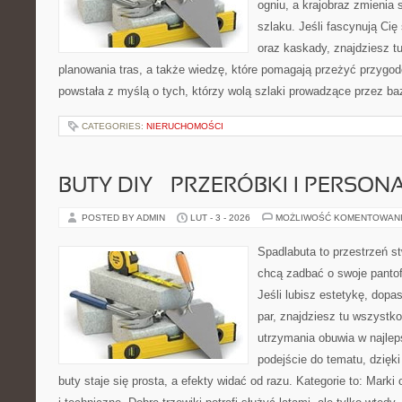
ogniu, a krajobraz zmienia
szlaku. Jeśli fascynują Cię
oraz kaskady, znajdziesz t
planowania tras, a także wiedzę, które pomagają przeżyć przygod
powstała z myślą o tych, którzy wolą szlaki prowadzące przez ba
CATEGORIES:
NIERUCHOMOŚCI
BUTY DIY – PRZERÓBKI I PERSON
POSTED BY ADMIN
LUT - 3 - 2026
MOŻLIWOŚĆ KOMENTOWAN
Spadlabuta to przestrzeń st
chcą zadbać o swoje pantof
Jeśli lubisz estetykę, dopa
par, znajdziesz tu wszystko
utrzymania obuwia w najleps
podejście do tematu, dzięk
buty staje się prosta, a efekty widać od razu. Kategorie to: Mark