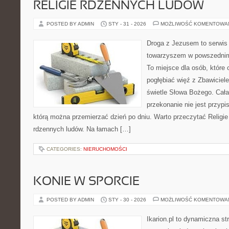
RELIGIE RDZENNYCH LUDÓW
POSTED BY ADMIN
STY - 31 - 2026
MOŻLIWOŚĆ KOMENTOWA
Droga z Jezusem to serwis
towarzyszem w powszednim 
To miejsce dla osób, które 
pogłębiać więź z Zbawicie
świetle Słowa Bożego. Cała 
przekonanie nie jest przypi
którą można przemierzać dzień po dniu. Warto przeczytać Religie 
rdzennych ludów. Na łamach […]
CATEGORIES:
NIERUCHOMOŚCI
KONIE W SPORCIE
POSTED BY ADMIN
STY - 30 - 2026
MOŻLIWOŚĆ KOMENTOWA
Ikarion.pl to dynamiczna st