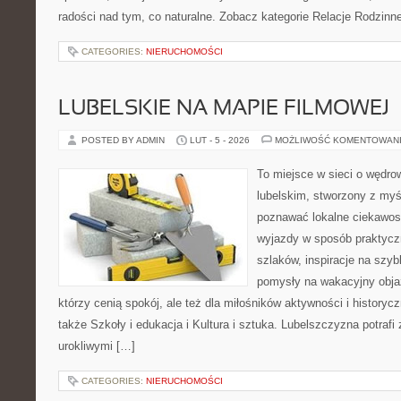
radości nad tym, co naturalne. Zobacz kategorie Relacje Rodzinne
CATEGORIES:
NIERUCHOMOŚCI
LUBELSKIE NA MAPIE FILMOWEJ
POSTED BY ADMIN
LUT - 5 - 2026
MOŻLIWOŚĆ KOMENTOWAN
To miejsce w sieci o wędro
lubelskim, stworzony z myśl
poznawać lokalne ciekawost
wyjazdy w sposób praktyczn
szlaków, inspiracje na szy
pomysły na wakacyjny objaz
którzy cenią spokój, ale też dla miłośników aktywności i historyc
także Szkoły i edukacja i Kultura i sztuka. Lubelszczyzna potrafi
urokliwymi […]
CATEGORIES:
NIERUCHOMOŚCI