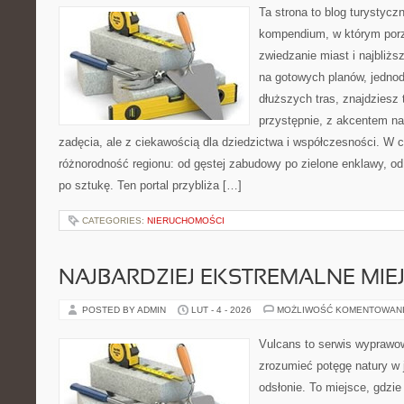
Ta strona to blog turystyc
kompendium, w którym por
zwiedzanie miast i najbliżs
na gotowych planów, jedno
dłuższych tras, znajdziesz
przystępnie, z akcentem n
zadęcia, ale z ciekawością dla dziedzictwa i współczesności. W 
różnorodność regionu: od gęstej zabudowy po zielone enklawy, od
po sztukę. Ten portal przybliża […]
CATEGORIES:
NIERUCHOMOŚCI
NAJBARDZIEJ EKSTREMALNE MIEJ
POSTED BY ADMIN
LUT - 4 - 2026
MOŻLIWOŚĆ KOMENTOWAN
Vulcans to serwis wyprawow
zrozumieć potęgę natury w j
odsłonie. To miejsce, gdzie 