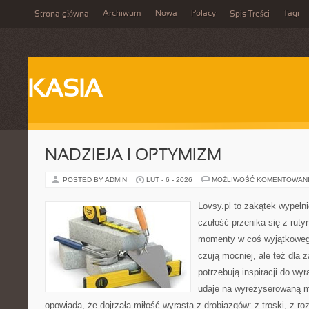
Archiwum
Nowa
Polacy
Tagi
Strona główna
Spis Treści
KASIA
NADZIEJA I OPTYMIZM
POSTED BY ADMIN
LUT - 6 - 2026
MOŻLIWOŚĆ KOMENTOWAN
Lovsy.pl to zakątek wypełn
czułość przenika się z ruty
momenty w coś wyjątkowego.
czują mocniej, ale też dla 
potrzebują inspiracji do wy
udaje na wyreżyserowaną m
opowiada, że dojrzała miłość wyrasta z drobiazgów: z troski, z roz