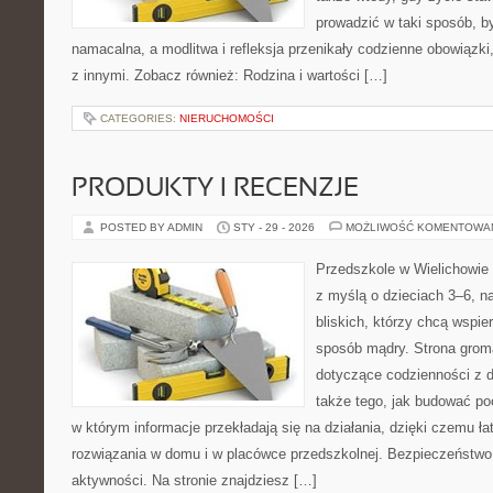
prowadzić w taki sposób, b
namacalna, a modlitwa i refleksja przenikały codzienne obowiązki,
z innymi. Zobacz również: Rodzina i wartości […]
CATEGORIES:
NIERUCHOMOŚCI
PRODUKTY I RECENZJE
POSTED BY ADMIN
STY - 29 - 2026
MOŻLIWOŚĆ KOMENTOWA
Przedszkole w Wielichowie 
z myślą o dzieciach 3–6, n
bliskich, którzy chcą wspie
sposób mądry. Strona grom
dotyczące codzienności z d
także tego, jak budować poc
w którym informacje przekładają się na działania, dzięki czemu ł
rozwiązania w domu i w placówce przedszkolnej. Bezpieczeństwo 
aktywności. Na stronie znajdziesz […]