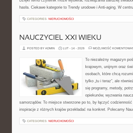
Dzięki temu czytelnik może wybierać rozwiązania bardziej świad
hasła. Ciekawe kategorie to Trendy urodowe i Anti-aging. W cent
CATEGORIES:
NIERUCHOMOŚCI
NAUCZYCIEL XXI WIEKU
POSTED BY ADMIN
LUT - 14 - 2026
MOŻLIWOŚĆ KOMENTOWA
To niezależny magazyn poś
krajowym, unijnym oraz św
osobach, które chcą rozumie
tylko „tu i teraz”, ale równ
się programy, metody, potr
opiekunów, wyzwania nauczyc
samorządów. To miejsce stworzone po to, by łączyć codzienność s
inspiracje z różnych krajów przekładać na konkret. Polecamy Nau
CATEGORIES:
NIERUCHOMOŚCI