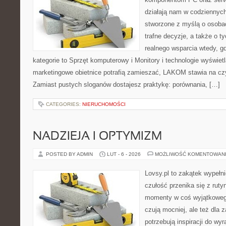
działają nam w codziennych
stworzone z myślą o osoba
trafne decyzje, a także o ty
realnego wsparcia wtedy, g
kategorie to Sprzęt komputerowy i Monitory i technologie wyświet
marketingowe obietnice potrafią zamieszać, LAKOM stawia na czy
Zamiast pustych sloganów dostajesz praktykę: porównania, […]
CATEGORIES:
NIERUCHOMOŚCI
NADZIEJA I OPTYMIZM
POSTED BY ADMIN
LUT - 6 - 2026
MOŻLIWOŚĆ KOMENTOWAN
Lovsy.pl to zakątek wypełn
czułość przenika się z ruty
momenty w coś wyjątkowego.
czują mocniej, ale też dla 
potrzebują inspiracji do wy