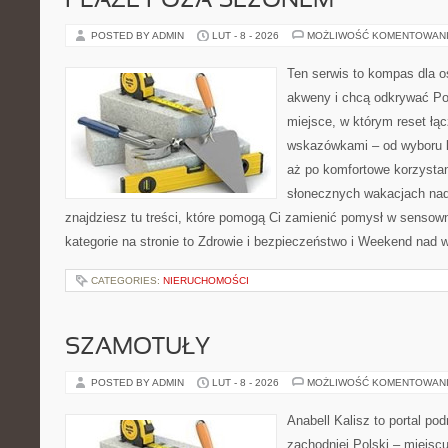
PLAŻE POZA SEZONEM
POSTED BY ADMIN
LUT - 8 - 2026
MOŻLIWOŚĆ KOMENTOWAN
Ten serwis to kompas dla o
akweny i chcą odkrywać Pol
miejsce, w którym reset łą
wskazówkami – od wyboru k
aż po komfortowe korzystan
słonecznych wakacjach n
znajdziesz tu treści, które pomogą Ci zamienić pomysł w sens
kategorie na stronie to Zdrowie i bezpieczeństwo i Weekend nad 
CATEGORIES:
NIERUCHOMOŚCI
SZAMOTUŁY
POSTED BY ADMIN
LUT - 8 - 2026
MOŻLIWOŚĆ KOMENTOWAN
Anabell Kalisz to portal po
zachodniej Polski – miejscu