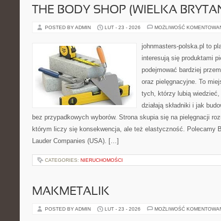
THE BODY SHOP (WIELKA BRYTAN
POSTED BY ADMIN
LUT - 23 - 2026
MOŻLIWOŚĆ KOMENTOWA
johnmasters-polska.pl to pl
interesują się produktami p
podejmować bardziej prze
oraz pielęgnacyjne. To mie
tych, którzy lubią wiedzieć,
działają składniki i jak bu
bez przypadkowych wyborów. Strona skupia się na pielęgnacji roz
którym liczy się konsekwencja, ale też elastyczność. Polecamy B
Lauder Companies (USA). […]
CATEGORIES:
NIERUCHOMOŚCI
MAKMETALIK
POSTED BY ADMIN
LUT - 23 - 2026
MOŻLIWOŚĆ KOMENTOWA