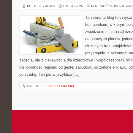
POSTED BY ADMIN
LUT - 4 - 2026
MOŻLIWOŚĆ KOMENTOWAN
Ta strona to blog turystyc
kompendium, w którym por
zwiedzanie miast i najbliżs
na gotowych planów, jedno
dłuższych tras, znajdziesz
przystępnie, z akcentem n
zadęcia, ale z ciekawością dla dziedzictwa i współczesności. W 
różnorodność regionu: od gęstej zabudowy po zielone enklawy, od
po sztukę. Ten portal przybliża […]
CATEGORIES:
NIERUCHOMOŚCI