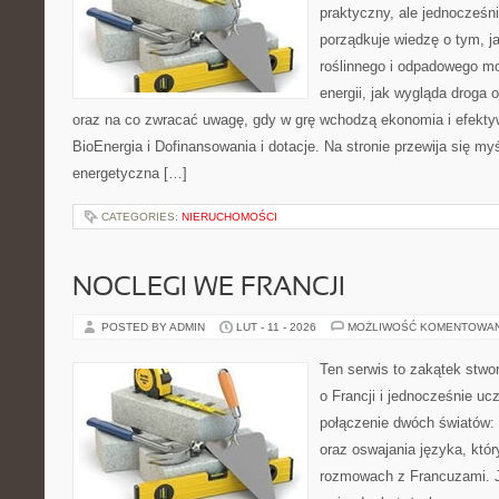
praktyczny, ale jednocześn
porządkuje wiedzę o tym, 
roślinnego i odpadowego mo
energii, jak wygląda droga o
oraz na co zwracać uwagę, gdy w grę wchodzą ekonomia i efekty
BioEnergia i Dofinansowania i dotacje. Na stronie przewija się my
energetyczna […]
CATEGORIES:
NIERUCHOMOŚCI
NOCLEGI WE FRANCJI
POSTED BY ADMIN
LUT - 11 - 2026
MOŻLIWOŚĆ KOMENTOWA
Ten serwis to zakątek stwo
o Francji i jednocześnie uc
połączenie dwóch światów: 
oraz oswajania języka, któ
rozmowach z Francuzami. 