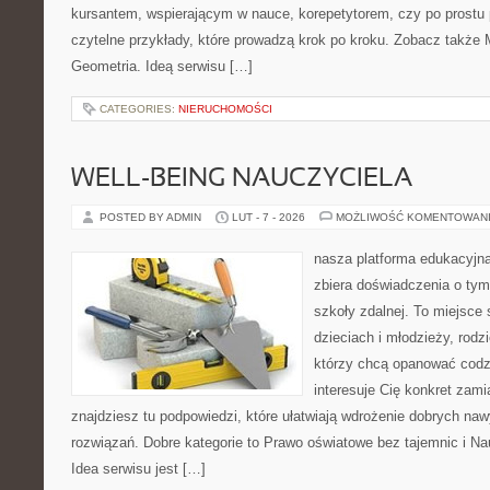
kursantem, wspierającym w nauce, korepetytorem, czy po prostu 
czytelne przykłady, które prowadzą krok po kroku. Zobacz także
Geometria. Ideą serwisu […]
CATEGORIES:
NIERUCHOMOŚCI
WELL-BEING NAUCZYCIELA
POSTED BY ADMIN
LUT - 7 - 2026
MOŻLIWOŚĆ KOMENTOWAN
nasza platforma edukacyjna 
zbiera doświadczenia o tym
szkoły zdalnej. To miejsce
dzieciach i młodzieży, rodz
którzy chcą opanować codzi
interesuje Cię konkret zami
znajdziesz tu podpowiedzi, które ułatwiają wdrożenie dobrych n
rozwiązań. Dobre kategorie to Prawo oświatowe bez tajemnic i Na
Idea serwisu jest […]