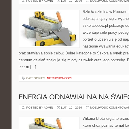
POSTED BY ADMIN
LUT - 12 - 2026
MOŻLIWOŚĆ KOMENTOWA
Szkoła szkolna w Popowie 
edukacja łączy się z wycho
szkolapopow.pl pokazuje c
akcentuje cele pracy peda
portret o uczeniu się od na
następne wyzwania edukacy
oraz stawiania sobie celów. Dobre kategorie to Szkoła a rynek pr
centrum działań znajduje się młody człowiek oraz jego potrzeby
jest tu […]
CATEGORIES:
NIERUCHOMOŚCI
ENERGIA ODNAWIALNA NA ŚWIE
POSTED BY ADMIN
LUT - 12 - 2026
MOŻLIWOŚĆ KOMENTOWA
Wikana BioEnergia to przes
które chcą poznać temat bi