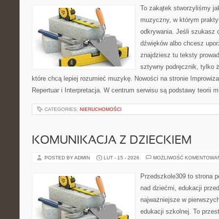
To zakątek stworzyliśmy ja
muzyczny, w którym praktyk
odkrywania. Jeśli szukasz c
dźwięków albo chcesz upo
znajdziesz tu teksty prowad
sztywny podręcznik, tylko 
które chcą lepiej rozumieć muzykę. Nowości na stronie Improwiz
Repertuar i Interpretacja. W centrum serwisu są podstawy teorii 
CATEGORIES:
NIERUCHOMOŚCI
KOMUNIKACJA Z DZIECKIEM
POSTED BY ADMIN
LUT - 15 - 2026
MOŻLIWOŚĆ KOMENTOWA
Przedszkole309 to strona 
nad dziećmi, edukacji prze
najważniejsze w pierwszych
edukacji szkolnej. To przes