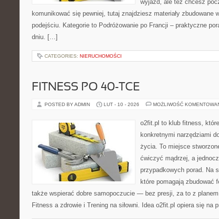
wyjazd, ale też chcesz pocz
komunikować się pewniej, tutaj znajdziesz materiały zbudowane
podejściu. Kategorie to Podróżowanie po Francji – praktyczne por
dniu. […]
CATEGORIES:
NIERUCHOMOŚCI
FITNESS PO 40-TCE
POSTED BY ADMIN
LUT - 10 - 2026
MOŻLIWOŚĆ KOMENTOWA
o2fit.pl to klub fitness, któ
konkretnymi narzędziami do
życia. To miejsce stworzon
ćwiczyć mądrzej, a jednocze
przypadkowych porad. Na st
które pomagają zbudować f
także wspierać dobre samopoczucie — bez presji, za to z planem
Fitness a zdrowie i Trening na siłowni. Idea o2fit.pl opiera się na