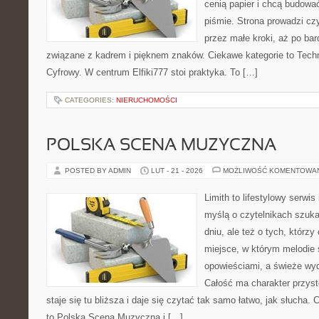
cenią papier i chcą budowa
piśmie. Strona prowadzi czy
przez małe kroki, aż po ba
związane z kadrem i pięknem znaków. Ciekawe kategorie to Techn
Cyfrowy. W centrum Elfiki777 stoi praktyka. To […]
CATEGORIES:
NIERUCHOMOŚCI
POLSKA SCENA MUZYCZNA
POSTED BY ADMIN
LUT - 21 - 2026
MOŻLIWOŚĆ KOMENTOWA
Limith to lifestylowy serwi
myślą o czytelnikach szuk
dniu, ale też o tych, którz
miejsce, w którym melodie 
opowieściami, a świeże wyd
Całość ma charakter przys
staje się tu bliższa i daje się czytać tak samo łatwo, jak słucha. 
to Polska Scena Muzyczna i […]