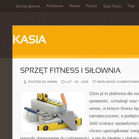
Archiwum
Nowa
Polacy
Tagi
Strona główna
Spis Treści
KASIA
SPRZĘT FITNESS I SIŁOWNIA
POSTED BY ADMIN
LUT - 24 - 2026
MOŻLIWOŚĆ KOMENTOWA
12ton.pl to platforma dla o
sprawność, schudnąć oraz w
serwis, w którym fitness łą
samopoczuciem, a podejście
Jeśli szukasz sprawdzonych
chcesz uporządkować swoje 
pomysły dopasowane do codzienności, a nie do ideałów z plakatu.