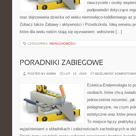
nauczyciele i osoby wspier
podpowiedzi dotyczące org
oraz dojrzewania dziecka od wieku niemowlęco-toddlerowego aż po
Zobacz także Zabawy i aktywności i Przedszkola. Ideą serwisu j
które dla wielu rodzin stają się wyzwaniem: wdrożenie […]
CATEGORIES:
NIERUCHOMOŚCI
PORADNIKI ZABIEGOWE
POSTED BY ADMIN
LUT - 15 - 2026
MOŻLIWOŚĆ KOMENTOWA
Estetica-Endermologia to p
osobach, które chcą świado
jednocześnie rozumieć, jak 
pielęgnacyjne, na czym po
estetyczne oraz które proc
To miejsce łączy praktykę 
wyjaśnieniami o składnikach i zależnościach zachodzących w skó