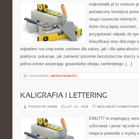
makmetalik.pl to centrum 
poświęcony tematyce pono
skupu surowców wtórnych. T
które chcą lepiej rozumieć, 
przygotować odpady do sprz
klasyfikacji oraz dlaczego
odpadami ma znaczenie zarówno dla natury, jak i dla opłacalności
praktyce: pokazuje, jak zamienić pozornie bezużyteczne rzeczy w
jednocześnie wspierając gospodarkę obiegu zamkniętego. […]
CATEGORIES:
NIERUCHOMOŚCI
KALIGRAFIA I LETTERING
POSTED BY ADMIN
LUT - 21 - 2026
MOŻLIWOŚĆ KOMENTOWA
Elfiki777 to inspirujący ser
szkicować i pisać ręcznie 
miejsce powstało z myślą o 