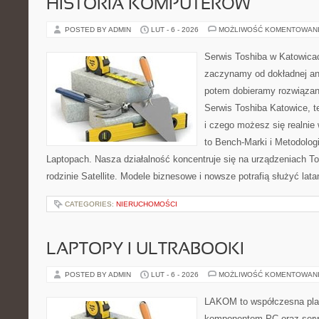
HISTORIA KOMPUTERÓW
POSTED BY ADMIN
LUT - 6 - 2026
MOŻLIWOŚĆ KOMENTOWAN
Serwis Toshiba w Katowicac
zaczynamy od dokładnej ana
potem dobieramy rozwiązanie
Serwis Toshiba Katowice, t
i czego możesz się realnie
to Bench-Marki i Metodologi
Laptopach. Nasza działalność koncentruje się na urządzeniach T
rodzinie Satellite. Modele biznesowe i nowsze potrafią służyć latam
CATEGORIES:
NIERUCHOMOŚCI
LAPTOPY I ULTRABOOKI
POSTED BY ADMIN
LUT - 6 - 2026
MOŻLIWOŚĆ KOMENTOWAN
LAKOM to współczesna pla
komponentom PC oraz serwi