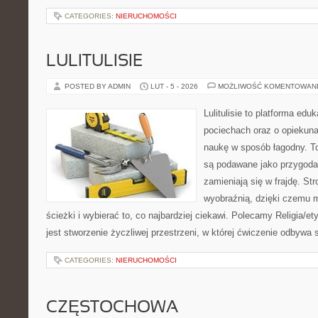
CATEGORIES:
NIERUCHOMOŚCI
LULITULISIE
POSTED BY ADMIN
LUT - 5 - 2026
MOŻLIWOŚĆ KOMENTOWAN
Lulitulisie to platforma ed
pociechach oraz o opiekun
naukę w sposób łagodny. T
są podawane jako przygoda,
zamieniają się w frajdę. St
wyobraźnią, dzięki czemu 
ścieżki i wybierać to, co najbardziej ciekawi. Polecamy Religia/e
jest stworzenie życzliwej przestrzeni, w której ćwiczenie odbywa
CATEGORIES:
NIERUCHOMOŚCI
CZĘSTOCHOWA