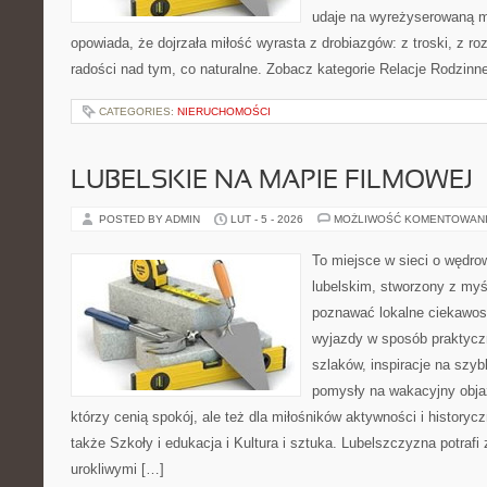
udaje na wyreżyserowaną m
opowiada, że dojrzała miłość wyrasta z drobiazgów: z troski, z roz
radości nad tym, co naturalne. Zobacz kategorie Relacje Rodzinne
CATEGORIES:
NIERUCHOMOŚCI
LUBELSKIE NA MAPIE FILMOWEJ
POSTED BY ADMIN
LUT - 5 - 2026
MOŻLIWOŚĆ KOMENTOWAN
To miejsce w sieci o wędro
lubelskim, stworzony z myśl
poznawać lokalne ciekawost
wyjazdy w sposób praktyczn
szlaków, inspiracje na szy
pomysły na wakacyjny objaz
którzy cenią spokój, ale też dla miłośników aktywności i historyc
także Szkoły i edukacja i Kultura i sztuka. Lubelszczyzna potrafi
urokliwymi […]