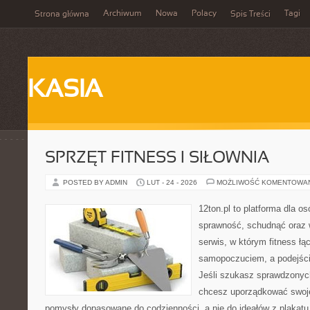
Archiwum
Nowa
Polacy
Tagi
Strona główna
Spis Treści
KASIA
SPRZĘT FITNESS I SIŁOWNIA
POSTED BY ADMIN
LUT - 24 - 2026
MOŻLIWOŚĆ KOMENTOWA
12ton.pl to platforma dla o
sprawność, schudnąć oraz w
serwis, w którym fitness łą
samopoczuciem, a podejście
Jeśli szukasz sprawdzonych
chcesz uporządkować swoje 
pomysły dopasowane do codzienności, a nie do ideałów z plakatu.