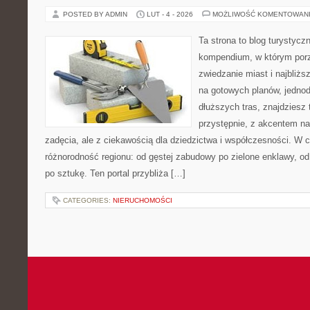
POSTED BY ADMIN
LUT - 4 - 2026
MOŻLIWOŚĆ KOMENTOWAN
Ta strona to blog turystyc
kompendium, w którym por
zwiedzanie miast i najbliżs
na gotowych planów, jedno
dłuższych tras, znajdziesz
przystępnie, z akcentem n
zadęcia, ale z ciekawością dla dziedzictwa i współczesności. W 
różnorodność regionu: od gęstej zabudowy po zielone enklawy, od
po sztukę. Ten portal przybliża […]
CATEGORIES:
NIERUCHOMOŚCI