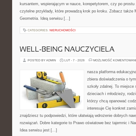
kursantem, wspierającym w nauce, korepetytorem, czy po prostu 
czytelne przykłady, które prowadzą krok po kroku. Zobacz także
Geometria. Ideą serwisu […]
CATEGORIES:
NIERUCHOMOŚCI
WELL-BEING NAUCZYCIELA
POSTED BY ADMIN
LUT - 7 - 2026
MOŻLIWOŚĆ KOMENTOWAN
nasza platforma edukacyjna 
zbiera doświadczenia o tym
szkoły zdalnej. To miejsce
dzieciach i młodzieży, rodz
którzy chcą opanować codzi
interesuje Cię konkret zami
znajdziesz tu podpowiedzi, które ułatwiają wdrożenie dobrych n
rozwiązań. Dobre kategorie to Prawo oświatowe bez tajemnic i Na
Idea serwisu jest […]