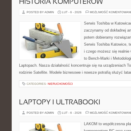
HISTORIA KOMPUTERÓW
POSTED BY ADMIN
LUT - 6 - 2026
MOŻLIWOŚĆ KOMENTOWAN
Serwis Toshiba w Katowicac
zaczynamy od dokładnej ana
potem dobieramy rozwiązanie
Serwis Toshiba Katowice, t
i czego możesz się realnie
to Bench-Marki i Metodologi
Laptopach. Nasza działalność koncentruje się na urządzeniach T
rodzinie Satellite. Modele biznesowe i nowsze potrafią służyć latam
CATEGORIES:
NIERUCHOMOŚCI
LAPTOPY I ULTRABOOKI
POSTED BY ADMIN
LUT - 6 - 2026
MOŻLIWOŚĆ KOMENTOWAN
LAKOM to współczesna pla
komponentom PC oraz serwi