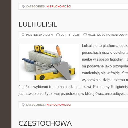
CATEGORIES:
NIERUCHOMOŚCI
LULITULISIE
POSTED BY ADMIN
LUT - 5 - 2026
MOŻLIWOŚĆ KOMENTOWAN
Lulitulisie to platforma ed
pociechach oraz o opiekun
naukę w sposób łagodny. T
są podawane jako przygoda,
zamieniają się w frajdę. St
wyobraźnią, dzięki czemu 
ścieżki i wybierać to, co najbardziej ciekawi. Polecamy Religia/e
jest stworzenie życzliwej przestrzeni, w której ćwiczenie odbywa
CATEGORIES:
NIERUCHOMOŚCI
CZĘSTOCHOWA