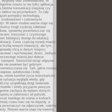
, wygodny oraz zrównoważony. W
ligentne miasto to nie tylko aplikacja
 biletów komunikacji miejskiej czy
e tablice na przystankach. To cały
ązań pomiędzy technologią,
, środowiskiem i codziennymi
dzi. W takim modelu ważne staje się
zkańcy mogli szybciej załatwiać
dowe, sprawniej przemieszczać się
nicami, korzystać z czystszego
mieć łatwiejszy dostęp do edukacji,
rekreacji. Coraz częściej rozwój miasta
ie liczbą nowych inwestycji, ale tym,
naprawdę chcą w danym miejscu
racować i wychowywać dzieci. Jednym
woczesnego miasta jest dobrze
 transport. Samochód wciąż odgrywa
ale nie powinien być jedynym
zemieszczania się. Tam, gdzie rozwija
mwajowa, autobusowa i kolej
a, rośnie komfort życia mieszkańców.
ej sytuacja wygląda wtedy, gdy
bliczny uzupełniają drogi rowerowe,
hodniki i strefy przyjazne pieszym.
igentne zachęca do wyboru różnych
sportu w zależności od potrzeb,
szać każdego do stania w korkach.
mniej czasu traci się na dojazdy, a
a przeznaczyć na odpoczynek, rodzinę
bisty. Równie ważna staje się kwestia