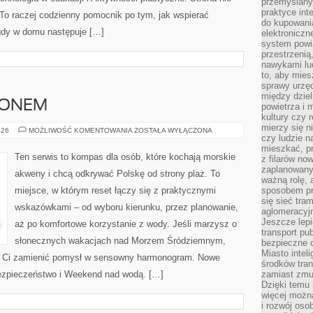
przemyślany
praktyce inte
 To raczej codzienny pomocnik po tym, jak wspierać
do kupowania
 gdy w domu następuje […]
elektroniczn
system powi
przestrzenią
nawykami lu
to, aby mies
sprawy urzę
między dziel
ZONEM
powietrza i 
kultury czy 
mierzy się n
PLAŻE
026
MOŻLIWOŚĆ KOMENTOWANIA
ZOSTAŁA WYŁĄCZONA
czy ludzie 
POZA
SEZONEM
mieszkać, p
Ten serwis to kompas dla osób, które kochają morskie
z filarów no
zaplanowany
akweny i chcą odkrywać Polskę od strony plaż. To
ważną rolę, 
miejsce, w którym reset łączy się z praktycznymi
sposobem pr
się sieć tra
wskazówkami – od wyboru kierunku, przez planowanie,
aglomeracyjn
Jeszcze lepi
aż po komfortowe korzystanie z wody. Jeśli marzysz o
transport pu
słonecznych wakacjach nad Morzem Śródziemnym,
bezpieczne c
Miasto intel
ogą Ci zamienić pomysł w sensowny harmonogram. Nowe
środków tran
 bezpieczeństwo i Weekend nad wodą. […]
zamiast zmu
Dzięki temu 
więcej możn
i rozwój oso