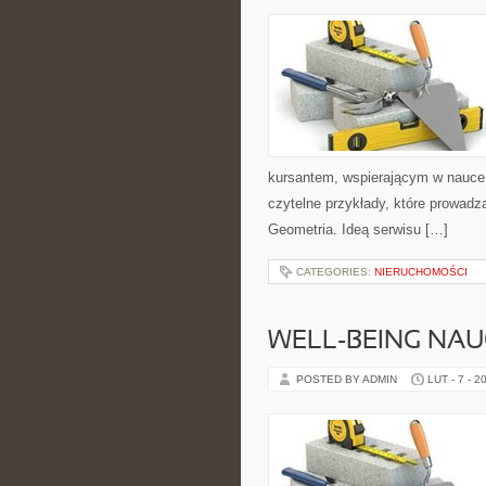
kursantem, wspierającym w nauce,
czytelne przykłady, które prowad
Geometria. Ideą serwisu […]
CATEGORIES:
NIERUCHOMOŚCI
WELL-BEING NAU
POSTED BY ADMIN
LUT - 7 - 2