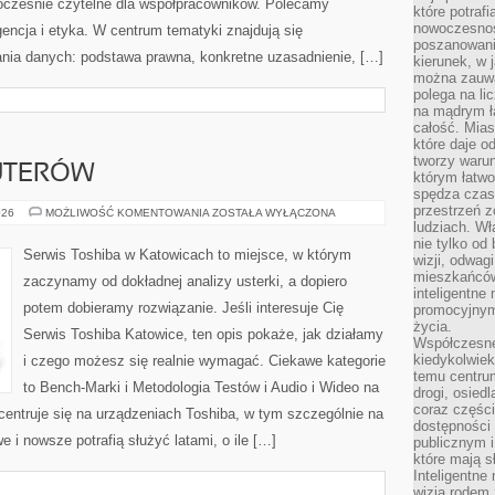
nocześnie czytelne dla współpracowników. Polecamy
które potraf
nowoczesnoś
ncja i etyka. W centrum tematyki znajdują się
poszanowani
nia danych: podstawa prawna, konkretne uzasadnienie, […]
kierunek, w 
można zauważ
polega na lic
na mądrym ł
całość. Mias
które daje o
tworzy warun
UTERÓW
którym łatwo
spędza czas,
przestrzeń z
HISTORIA
026
MOŻLIWOŚĆ KOMENTOWANIA
ZOSTAŁA WYŁĄCZONA
KOMPUTERÓW
ludziach. Wł
nie tylko od 
Serwis Toshiba w Katowicach to miejsce, w którym
wizji, odwagi
mieszkańców.
zaczynamy od dokładnej analizy usterki, a dopiero
inteligentne
potem dobieramy rozwiązanie. Jeśli interesuje Cię
promocyjnym
życia.
Serwis Toshiba Katowice, ten opis pokaże, jak działamy
Współczesne 
kiedykolwiek
i czego możesz się realnie wymagać. Ciekawe kategorie
temu centru
to Bench-Marki i Metodologia Testów i Audio i Wideo na
drogi, osiedl
coraz części
entruje się na urządzeniach Toshiba, w tym szczególnie na
dostępności u
e i nowsze potrafią służyć latami, o ile […]
publicznym i
które mają 
Inteligentne 
wizją rodem 