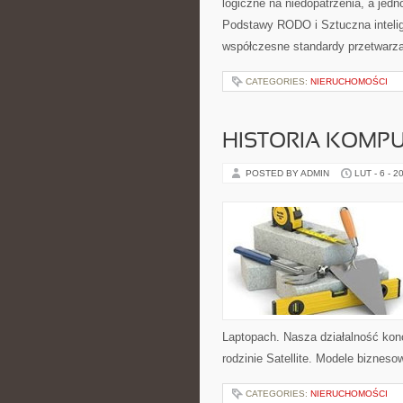
logiczne na niedopatrzenia, a jed
Podstawy RODO i Sztuczna intelige
współczesne standardy przetwarza
CATEGORIES:
NIERUCHOMOŚCI
HISTORIA KOMP
POSTED BY ADMIN
LUT - 6 - 2
Laptopach. Nasza działalność konc
rodzinie Satellite. Modele biznesow
CATEGORIES:
NIERUCHOMOŚCI