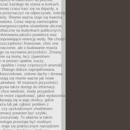
szać każdego do stania w korkach.
mniej czasu traci się na dojazdy, a
a przeznaczyć na odpoczynek, rodzinę
bisty. Równie ważna staje się kwestia
odowiska. Coraz więcej samorządów
energooszczędne oświetlenie uliczne,
oltaiczne na budynkach publicznych,
torowania jakości powietrza oraz
poprawiające retencję wody. Nie chodzi
 oszczędności finansowe, choć one
naczenie, ale o budowanie miasta
ego na wyzwania przyszłości. Zmiany
nie są teorią, lecz zjawiskiem
 w postaci upałów, suszy,
 opadów i coraz częstszych anomalii
 Dlatego dobrze zaprojektowana
i kieszonkowe, zielone dachy i drzewa
 stają się równie ważne jak nowe
budowlane. W miastach przyszłości
grywa także dostęp do informacji.
chce wiedzieć, kiedy przyjedzie
zie może zaparkować, jakie wydarzenia
dbywają się w jego okolicy, gdzie
arza lub jak zgłosić problem z
m czy uszkodzonym chodnikiem.
ormacji powinien być szybki,
i zrozumiały. To właśnie w takim
hnologia przestaje być modnym
a staje się praktycznym narzędziem