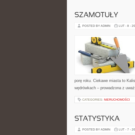
SZAMOTUŁY
POSTED BY ADMIN
LUT - 8 - 2
porę roku. Ciekawe miasta to Kalisz 
wędrówkach – prowadzona z uważno
CATEGORIES:
NIERUCHOMOŚCI
STATYSTYKA
POSTED BY ADMIN
LUT - 7 - 2