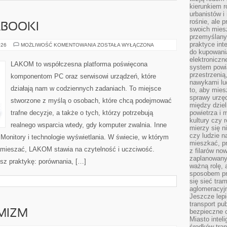
kierunkiem r
urbanistów i
rośnie, ale 
ABOOKI
swoich mies
przemyślany
praktyce inte
LAPTOPY
026
MOŻLIWOŚĆ KOMENTOWANIA
ZOSTAŁA WYŁĄCZONA
I
do kupowania
ULTRABOOKI
elektroniczn
LAKOM to współczesna platforma poświęcona
system powi
przestrzenią
komponentom PC oraz serwisowi urządzeń, które
nawykami lu
działają nam w codziennych zadaniach. To miejsce
to, aby mies
sprawy urzę
stworzone z myślą o osobach, które chcą podejmować
między dziel
trafne decyzje, a także o tych, którzy potrzebują
powietrza i 
kultury czy 
realnego wsparcia wtedy, gdy komputer zwalnia. Inne
mierzy się n
czy ludzie 
 Monitory i technologie wyświetlania. W świecie, w którym
mieszkać, p
zamieszać, LAKOM stawia na czytelność i uczciwość.
z filarów no
zaplanowany
sz praktykę: porównania, […]
ważną rolę, 
sposobem pr
się sieć tra
aglomeracyjn
Jeszcze lepi
transport pu
bezpieczne c
YMIZM
Miasto intel
środków tran