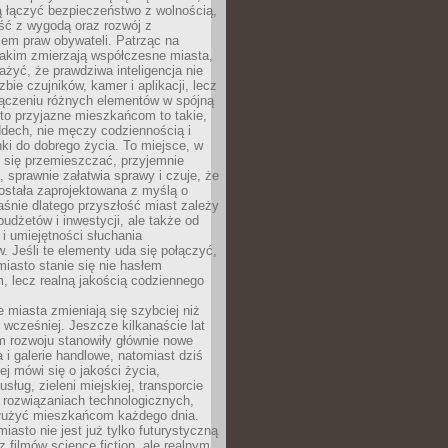
ią łączyć bezpieczeństwo z wolnością,
ć z wygodą oraz rozwój z
em praw obywateli. Patrząc na
jakim zmierzają współczesne miasta,
yć, że prawdziwa inteligencja nie
zbie czujników, kamer i aplikacji, lecz
ączeniu różnych elementów w spójną
to przyjazne mieszkańcom to takie,
ddech, nie męczy codziennością i
ki do dobrego życia. To miejsce, w
 się przemieszczać, przyjemnie
 sprawnie załatwia sprawy i czuje, że
ostała zaprojektowana z myślą o
aśnie dlatego przyszłość miast zależy
budżetów i inwestycji, ale także od
 i umiejętności słuchania
 Jeśli te elementy uda się połączyć,
 miasto stanie się nie hasłem
, lecz realną jakością codziennego
miasta zmieniają się szybciej niż
 wcześniej. Jeszcze kilkanaście lat
m rozwoju stanowiły głównie nowe
a i galerie handlowe, natomiast dziś
ej mówi się o jakości życia,
sług, zieleni miejskiej, transporcie
 rozwiązaniach technologicznych,
służyć mieszkańcom każdego dnia.
miasto nie jest już tylko futurystyczną
z filmów science fiction, ale realnym