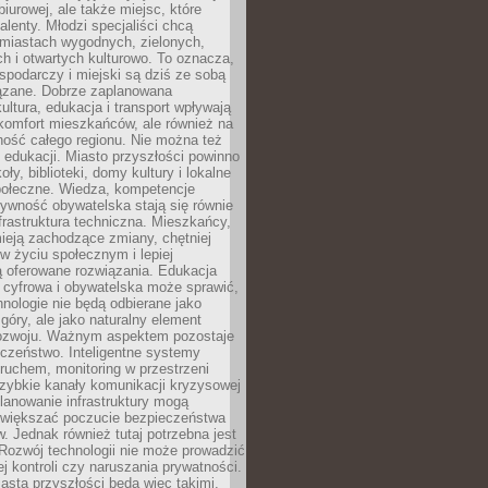
biurowej, ale także miejsc, które
talenty. Młodzi specjaliści chcą
miastach wygodnych, zielonych,
 i otwartych kulturowo. To oznacza,
spodarczy i miejski są dziś ze sobą
zane. Dobrze zaplanowana
kultura, edukacja i transport wpływają
 komfort mieszkańców, ale również na
ność całego regionu. Nie można też
edukacji. Miasto przyszłości powinno
ły, biblioteki, domy kultury i lokalne
społeczne. Wiedza, kompetencje
tywność obywatelska stają się równie
frastruktura techniczna. Mieszkańcy,
ieją zachodzące zmiany, chętniej
w życiu społecznym i lepiej
ą oferowane rozwiązania. Edukacja
 cyfrowa i obywatelska może sprawić,
nologie nie będą odbierane jako
góry, ale jako naturalny element
ozwoju. Ważnym aspektem pozostaje
czeństwo. Inteligentne systemy
ruchem, monitoring w przestrzeni
szybkie kanały komunikacji kryzysowej
lanowanie infrastruktury mogą
zwiększać poczucie bezpieczeństwa
 Jednak również tutaj potrzebna jest
Rozwój technologii nie może prowadzić
j kontroli czy naruszania prywatności.
asta przyszłości będą więc takimi,