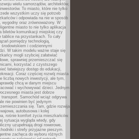
ozwoju wielu samorządów, architektów,
 inwestorów. To miasto, które nie tylko
przede wszystkim uczy się potrzeb
zkańców i odpowiada na nie w sposób
, wygodny oraz zrównoważony. W
ligentne miasto to nie tylko aplikacja
 biletów komunikacji miejskiej czy
e tablice na przystankach. To cały
ązań pomiędzy technologią,
, środowiskiem i codziennymi
dzi. W takim modelu ważne staje się
zkańcy mogli szybciej załatwiać
dowe, sprawniej przemieszczać się
nicami, korzystać z czystszego
mieć łatwiejszy dostęp do edukacji,
rekreacji. Coraz częściej rozwój miasta
ie liczbą nowych inwestycji, ale tym,
naprawdę chcą w danym miejscu
racować i wychowywać dzieci. Jednym
woczesnego miasta jest dobrze
 transport. Samochód wciąż odgrywa
ale nie powinien być jedynym
zemieszczania się. Tam, gdzie rozwija
mwajowa, autobusowa i kolej
a, rośnie komfort życia mieszkańców.
ej sytuacja wygląda wtedy, gdy
bliczny uzupełniają drogi rowerowe,
hodniki i strefy przyjazne pieszym.
igentne zachęca do wyboru różnych
sportu w zależności od potrzeb,