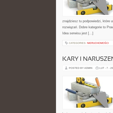
znajdziesz tu podpowiedzi, które
rozwiązań. Dobre kategorie to Pra
Idea serwisu jest […]
CATEGORIES:
NIERUCHOMOŚCI
KARY I NARUSZE
POSTED BY ADMIN
LUT - 7 - 2