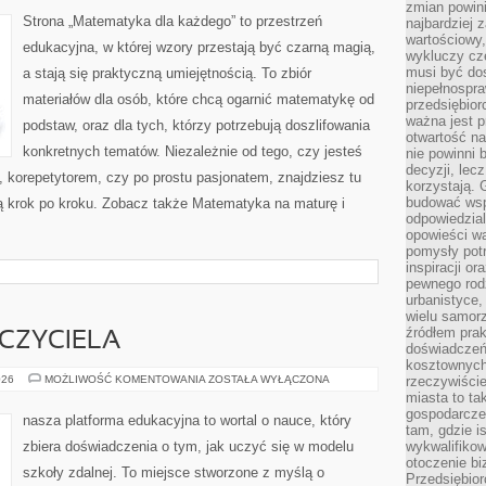
zmian powin
Strona „Matematyka dla każdego” to przestrzeń
najbardziej
wartościowy,
edukacyjna, w której wzory przestają być czarną magią,
wykluczy cz
musi być dos
a stają się praktyczną umiejętnością. To zbiór
niepełnospra
materiałów dla osób, które chcą ogarnić matematykę od
przedsiębior
ważna jest p
podstaw, oraz dla tych, którzy potrzebują doszlifowania
otwartość n
konkretnych tematów. Niezależnie od tego, czy jesteś
nie powinni 
decyzji, lec
 korepetytorem, czy po prostu pasjonatem, znajdziesz tu
korzystają. 
budować wspó
zą krok po kroku. Zobacz także Matematyka na maturę i
odpowiedzial
opowieści w
pomysły potr
inspiracji o
pewnego ro
urbanistyce,
wielu samor
źródłem pra
CZYCIELA
doświadczeń
kosztownych 
WELL-
026
MOŻLIWOŚĆ KOMENTOWANIA
ZOSTAŁA WYŁĄCZONA
rzeczywiści
BEING
miasta to ta
NAUCZYCIELA
gospodarczeg
nasza platforma edukacyjna to wortal o nauce, który
tam, gdzie is
zbiera doświadczenia o tym, jak uczyć się w modelu
wykwalifiko
otoczenie bi
szkoły zdalnej. To miejsce stworzone z myślą o
Przedsiębior