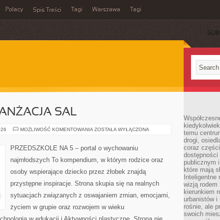
Polacy
Tagi
Warszawa
Tagi
Spis Treści
SUB
RANŻACJA SAL
Współczesne 
kiedykolwiek
PRZESTRZEŃ
026
MOŻLIWOŚĆ KOMENTOWANIA
ZOSTAŁA WYŁĄCZONA
temu centru
I
drogi, osiedl
ARANŻACJA
SAL
coraz części
PRZEDSZKOLE NA 5 – portal o wychowaniu
dostępności u
najmłodszych To kompendium, w którym rodzice oraz
publicznym i
które mają 
osoby wspierające dziecko przez żłobek znajdą
Inteligentne 
przystępne inspiracje. Strona skupia się na realnych
wizją rodem 
kierunkiem r
sytuacjach związanych z oswajaniem zmian, emocjami,
urbanistów i
rośnie, ale 
życiem w grupie oraz rozwojem w wieku
swoich mies
nologia w edukacji i Aktywności plastyczne. Strona nie