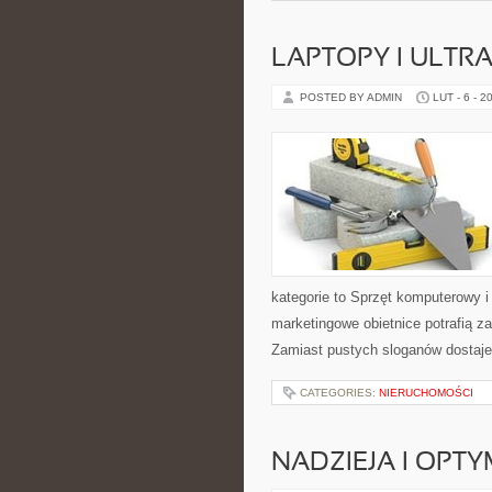
LAPTOPY I ULTR
POSTED BY ADMIN
LUT - 6 - 2
kategorie to Sprzęt komputerowy i
marketingowe obietnice potrafią 
Zamiast pustych sloganów dostaje
CATEGORIES:
NIERUCHOMOŚCI
NADZIEJA I OPT