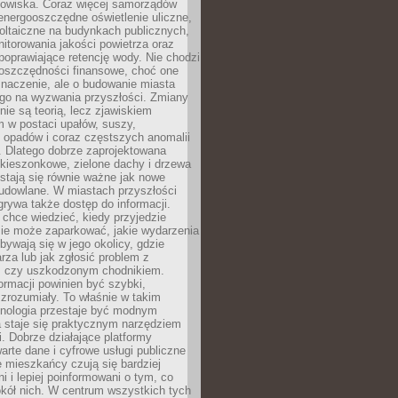
odowiska. Coraz więcej samorządów
energooszczędne oświetlenie uliczne,
oltaiczne na budynkach publicznych,
torowania jakości powietrza oraz
poprawiające retencję wody. Nie chodzi
 oszczędności finansowe, choć one
naczenie, ale o budowanie miasta
ego na wyzwania przyszłości. Zmiany
nie są teorią, lecz zjawiskiem
 w postaci upałów, suszy,
 opadów i coraz częstszych anomalii
 Dlatego dobrze zaprojektowana
i kieszonkowe, zielone dachy i drzewa
 stają się równie ważne jak nowe
budowlane. W miastach przyszłości
grywa także dostęp do informacji.
chce wiedzieć, kiedy przyjedzie
zie może zaparkować, jakie wydarzenia
dbywają się w jego okolicy, gdzie
arza lub jak zgłosić problem z
m czy uszkodzonym chodnikiem.
ormacji powinien być szybki,
i zrozumiały. To właśnie w takim
hnologia przestaje być modnym
a staje się praktycznym narzędziem
. Dobrze działające platformy
warte dane i cyfrowe usługi publiczne
e mieszkańcy czują się bardziej
 i lepiej poinformowani o tym, co
okół nich. W centrum wszystkich tych