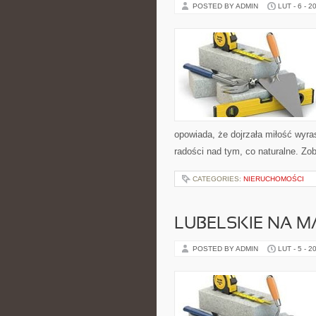
POSTED BY ADMIN
LUT - 6 - 2
opowiada, że dojrzała miłość wyras
radości nad tym, co naturalne. Zo
CATEGORIES:
NIERUCHOMOŚCI
LUBELSKIE NA M
POSTED BY ADMIN
LUT - 5 - 2