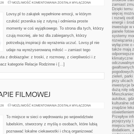
NADZIEJA
026
MOŻLIWOŚĆ KOMENTOWANIA
ZOSTAŁA WYŁĄCZONA
zamiast zmu
I
Dzięki temu 
OPTYMIZM
więcej możn
Lovsy.pl to zakątek wypełnione emocji, w którym
i rozwój oso
czułość przenika się z rutyną i odmienia proste
energii i śr
inwestuje w 
momenty w coś wyjątkowego. To strona dla tych, którzy
panele fotow
czują mocniej, ale też dla zabieganych, którzy
systemy moni
rozwiązania 
potrzebują inspiracji do wyrażenia uczuć. Lovsy.pl nie
wyłącznie o
także mają z
udaje na wyreżyserowaną miłość – zamiast tego
odporniejsz
ta z drobiazgów: z troski, z rozmowy, z cierpliwości i z
klimatyczne 
odczuwalnym
bacz kategorie Relacje Rodzinne i […]
gwałtownych
pogodowych.
zieleń, park
przy ulicach
inwestycje 
dużą rolę od
APIE FILMOWEJ
Mieszkaniec 
autobus, gd
kulturalne o
LUBELSKIE
026
MOŻLIWOŚĆ KOMENTOWANIA
ZOSTAŁA WYŁĄCZONA
znajdzie lek
NA
oświetlenie
MAPIE
FILMOWEJ
Przepływ inf
To miejsce w sieci o wędrowaniu po województwie
przejrzysty 
lubelskim, stworzony z myślą o osobach, które lubią
miejscu tec
dodatkiem, 
poznawać lokalne ciekawostki i chcą organizować