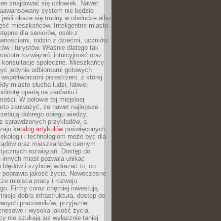
ien znajdować się człowiek. Nawet
 zaawansowany system nie będzie
 jeśli okaże się trudny w obsłudze albo
ęść mieszkańców. Inteligentne miasto
tępne dla seniorów, osób z
wnościami, rodzin z dziećmi, uczniów,
ców i turystów. Właśnie dlatego tak
rostota rozwiązań, intuicyjność oraz
a konsultacje społeczne. Mieszkańcy
być jedynie odbiorcami gotowych
z współtwórcami przestrzeni, z której
Gdy miasto słucha ludzi, łatwiej
lnotę opartą na zaufaniu i
ności. W połowie tej miejskiej
arto zauważyć, że nawet najlepsze
zebują dobrego obiegu wiedzy,
raz sprawdzonych przykładów, a
dzaju
katalog artykułów
poświęconych
 ekologii i technologiom może być dla
ządów oraz mieszkańców cennym
ktycznych rozwiązań. Dostęp do
 innych miast pozwala unikać
błędów i szybciej wdrażać to, co
e poprawia jakość życia. Nowoczesne
kże miejsca pracy i rozwoju
o. Firmy coraz chętniej inwestują
tnieje dobra infrastruktura, dostęp do
wanych pracowników, przyjazne
znesowe i wysoka jakość życia.
cy nie szukają już wyłącznie taniej