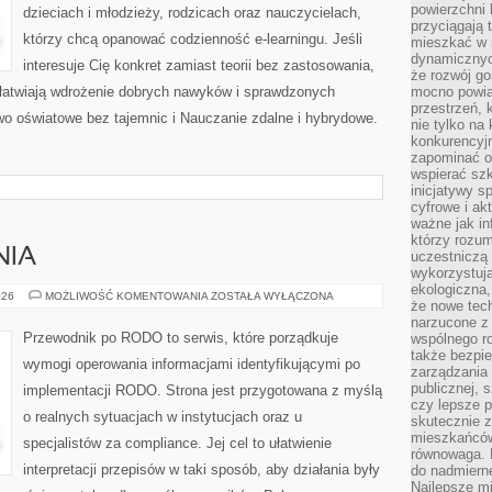
powierzchni 
dzieciach i młodzieży, rodzicach oraz nauczycielach,
przyciągają 
którzy chcą opanować codzienność e-learningu. Jeśli
mieszkać w 
dynamicznych
interesuje Cię konkret zamiast teorii bez zastosowania,
że rozwój go
 ułatwiają wdrożenie dobrych nawyków i sprawdzonych
mocno powią
przestrzeń, 
wo oświatowe bez tajemnic i Nauczanie zdalne i hybrydowe.
nie tylko na
konkurencyj
zapominać o 
wspierać szko
inicjatywy 
cyfrowe i ak
ważne jak in
którzy rozum
NIA
uczestniczą 
wykorzystuj
ekologiczna,
KARY
026
MOŻLIWOŚĆ KOMENTOWANIA
ZOSTAŁA WYŁĄCZONA
że nowe tech
I
NARUSZENIA
narzucone z 
Przewodnik po RODO to serwis, które porządkuje
wspólnego r
także bezpie
wymogi operowania informacjami identyfikującymi po
zarządzania 
publicznej, 
implementacji RODO. Strona jest przygotowana z myślą
czy lepsze p
o realnych sytuacjach w instytucjach oraz u
skutecznie 
mieszkańców.
specjalistów za compliance. Jej cel to ułatwienie
równowaga. 
interpretacji przepisów w taki sposób, aby działania były
do nadmierne
Najlepsze mi