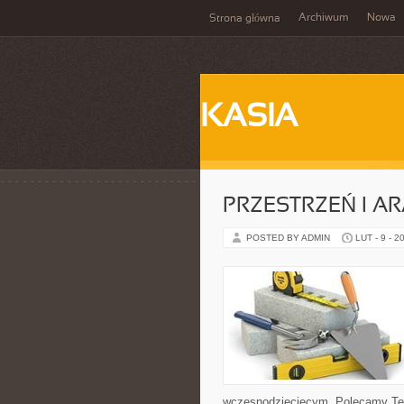
Archiwum
Nowa
Strona główna
KASIA
PRZESTRZEŃ I A
POSTED BY ADMIN
LUT - 9 - 2
wczesnodziecięcym. Polecamy Tech