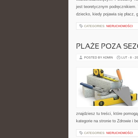
jest teoretycznym podręcznikiem.
dziecko, kiedy pojawia się płacz,
CATEGORIES:
NIERUCHOMOŚCI
PLAŻE POZA SE
POSTED BY ADMIN
LUT - 8 - 2
znajdziesz tu treści, które pom
kategorie na stronie to Zdrowie i
CATEGORIES:
NIERUCHOMOŚCI