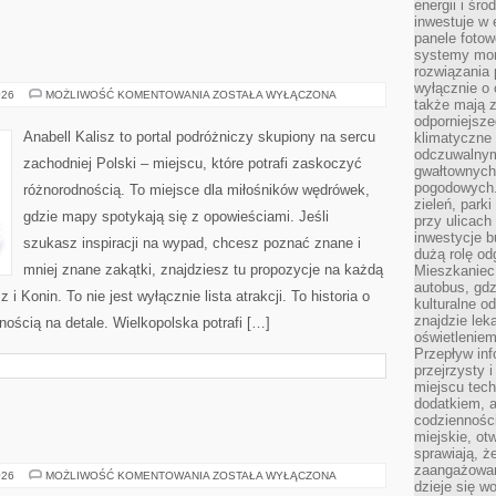
energii i śr
inwestuje w 
panele fotow
systemy moni
rozwiązania 
wyłącznie o
SZAMOTUŁY
026
MOŻLIWOŚĆ KOMENTOWANIA
ZOSTAŁA WYŁĄCZONA
także mają z
odporniejsz
Anabell Kalisz to portal podróżniczy skupiony na sercu
klimatyczne 
odczuwalnym
zachodniej Polski – miejscu, które potrafi zaskoczyć
gwałtownych
pogodowych.
różnorodnością. To miejsce dla miłośników wędrówek,
zieleń, park
gdzie mapy spotykają się z opowieściami. Jeśli
przy ulicach
inwestycje 
szukasz inspiracji na wypad, chcesz poznać znane i
dużą rolę od
mniej znane zakątki, znajdziesz tu propozycje na każdą
Mieszkaniec 
autobus, gd
i Konin. To nie jest wyłącznie lista atrakcji. To historia o
kulturalne o
znajdzie lek
ścią na detale. Wielkopolska potrafi […]
oświetlenie
Przepływ inf
przejrzysty 
miejscu tec
dodatkiem, 
codzienności
miejskie, ot
sprawiają, ż
zaangażowani
STATYSTYKA
026
MOŻLIWOŚĆ KOMENTOWANIA
ZOSTAŁA WYŁĄCZONA
dzieje się w