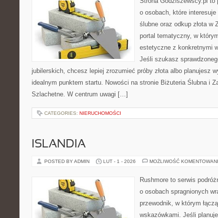
Strona Godziszewscy.pl to 
o osobach, które interesuje
ślubne oraz odkup złota w 
portal tematyczny, w którym
estetyczne z konkretnymi
Jeśli szukasz sprawdzone
jubilerskich, chcesz lepiej zrozumieć próby złota albo planujesz wy
idealnym punktem startu. Nowości na stronie Biżuteria Ślubna i 
Szlachetne. W centrum uwagi […]
CATEGORIES:
NIERUCHOMOŚCI
ISLANDIA
POSTED BY ADMIN
LUT - 1 - 2026
MOŻLIWOŚĆ KOMENTOWAN
Rushmore to serwis podróżn
o osobach spragnionych wra
przewodnik, w którym łączą
wskazówkami. Jeśli planuje