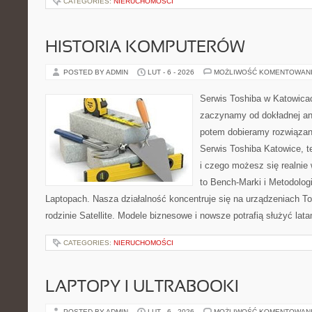
CATEGORIES:
NIERUCHOMOŚCI
HISTORIA KOMPUTERÓW
POSTED BY ADMIN
LUT - 6 - 2026
MOŻLIWOŚĆ KOMENTOWAN
Serwis Toshiba w Katowicac
zaczynamy od dokładnej ana
potem dobieramy rozwiązanie
Serwis Toshiba Katowice, t
i czego możesz się realnie
to Bench-Marki i Metodologi
Laptopach. Nasza działalność koncentruje się na urządzeniach T
rodzinie Satellite. Modele biznesowe i nowsze potrafią służyć latam
CATEGORIES:
NIERUCHOMOŚCI
LAPTOPY I ULTRABOOKI
POSTED BY ADMIN
LUT - 6 - 2026
MOŻLIWOŚĆ KOMENTOWAN