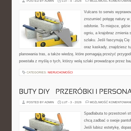
POSTED BY ADMIN
LUT - 4 - 2026
MOŻLIWOŚĆ KOMENTOWAN
Vulcans to serwis wyprawow
zrozumieć potęgę natury w j
odsłonie. To miejsce, gdzie 
ogniu, a krajobraz zmienia
szlaku. Jeśli fascynują Cię
oraz kaskady, znajdziesz t
planowania tras, a także wiedzę, które pomagają przeżyć przygod
powstała z myślą o tych, którzy wolą szlaki prowadzące przez ba
CATEGORIES:
NIERUCHOMOŚCI
BUTY DIY – PRZERÓBKI I PERSON
POSTED BY ADMIN
LUT - 3 - 2026
MOŻLIWOŚĆ KOMENTOWAN
Spadlabuta to przestrzeń st
chcą zadbać o swoje pantof
Jeśli lubisz estetykę, dopa