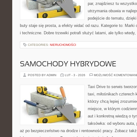
par, znajdziesz tu wszystko
utrzymania obuwia w najleps
podejście do tematu, dzięk
buty staje się prosta, a efekty widać od razu. Kategorie to: Mark
i techniczne. Dobre trzewiki potrafi służyć latami, ale tylko wtedy,
CATEGORIES:
NIERUCHOMOŚCI
SAMOCHODY HYBRYDOWE
POSTED BY ADMIN
LUT - 3 - 2026
MOŻLIWOŚĆ KOMENTOWAN
Taxi Drive to serwis tworz
taxi, miłośnikach czterech 
którzy chcą lepiej zrozumie
miejsce, w którym codzienn
aut i konkretną wiedzą o t
taksówka: od wyboru auta, 
aż po bezpieczeństwo na drodze i rentowność pracy. Zobacz tak