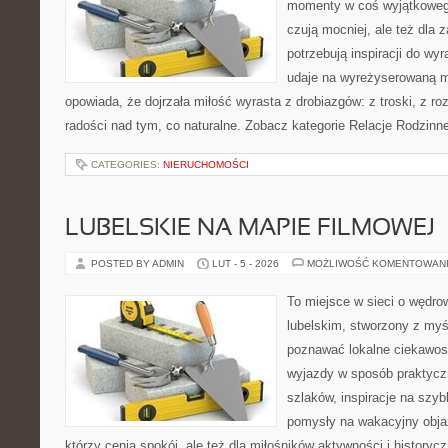
momenty w coś wyjątkowego.
czują mocniej, ale też dla 
potrzebują inspiracji do wy
udaje na wyreżyserowaną m
opowiada, że dojrzała miłość wyrasta z drobiazgów: z troski, z roz
radości nad tym, co naturalne. Zobacz kategorie Relacje Rodzinne
CATEGORIES:
NIERUCHOMOŚCI
LUBELSKIE NA MAPIE FILMOWEJ
POSTED BY ADMIN
LUT - 5 - 2026
MOŻLIWOŚĆ KOMENTOWAN
To miejsce w sieci o wędro
lubelskim, stworzony z myśl
poznawać lokalne ciekawost
wyjazdy w sposób praktyczn
szlaków, inspiracje na szy
pomysły na wakacyjny objaz
którzy cenią spokój, ale też dla miłośników aktywności i historyc