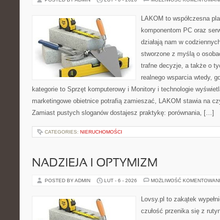
LAKOM to współczesna pla
komponentom PC oraz serwi
działają nam w codziennych
stworzone z myślą o osoba
trafne decyzje, a także o ty
realnego wsparcia wtedy, g
kategorie to Sprzęt komputerowy i Monitory i technologie wyświet
marketingowe obietnice potrafią zamieszać, LAKOM stawia na czy
Zamiast pustych sloganów dostajesz praktykę: porównania, […]
CATEGORIES:
NIERUCHOMOŚCI
NADZIEJA I OPTYMIZM
POSTED BY ADMIN
LUT - 6 - 2026
MOŻLIWOŚĆ KOMENTOWAN
Lovsy.pl to zakątek wypełn
czułość przenika się z ruty