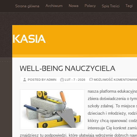
Archiwum
Nowa
Polacy
Tagi
Strona główna
Spis Treści
KASIA
WELL-BEING NAUCZYCIELA
POSTED BY ADMIN
LUT - 7 - 2026
MOŻLIWOŚĆ KOMENTOWAN
nasza platforma edukacyjna 
zbiera doświadczenia o tym
szkoły zdalnej. To miejsce
dzieciach i młodzieży, rodz
którzy chcą opanować codzi
interesuje Cię konkret zami
znajdziesz tu podpowiedzi, które ułatwiają wdrożenie dobrych n