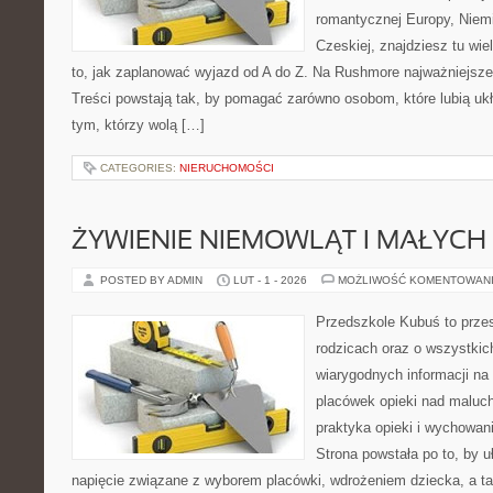
romantycznej Europy, Niemie
Czeskiej, znajdziesz tu wi
to, jak zaplanować wyjazd od A do Z. Na Rushmore najważniejsze
Treści powstają tak, by pomagać zarówno osobom, które lubią uk
tym, którzy wolą […]
CATEGORIES:
NIERUCHOMOŚCI
ŻYWIENIE NIEMOWLĄT I MAŁYCH 
POSTED BY ADMIN
LUT - 1 - 2026
MOŻLIWOŚĆ KOMENTOWAN
Przedszkole Kubuś to prze
rodzicach oraz o wszystkic
wiarygodnych informacji na 
placówek opieki nad maluch
praktyka opieki i wychowan
Strona powstała po to, by u
napięcie związane z wyborem placówki, wdrożeniem dziecka, a t