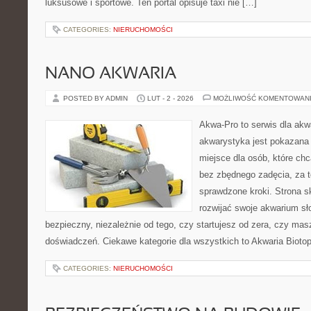
luksusowe i sportowe. Ten portal opisuje taxi nie […]
CATEGORIES:
NIERUCHOMOŚCI
NANO AKWARIA
POSTED BY ADMIN
LUT - 2 - 2026
MOŻLIWOŚĆ KOMENTOWAN
Akwa-Pro to serwis dla akw
akwarystyka jest pokazana 
miejsce dla osób, które ch
bez zbędnego zadęcia, za t
sprawdzone kroki. Strona s
rozwijać swoje akwarium s
bezpieczny, niezależnie od tego, czy startujesz od zera, czy masz
doświadczeń. Ciekawe kategorie dla wszystkich to Akwaria Biotop
CATEGORIES:
NIERUCHOMOŚCI