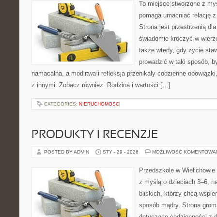
To miejsce stworzone z myś
pomaga umacniać relację z
Strona jest przestrzenią dla
świadomie kroczyć w wierze 
także wtedy, gdy życie stawi
prowadzić w taki sposób, b
namacalna, a modlitwa i refleksja przenikały codzienne obowiązki,
z innymi. Zobacz również: Rodzina i wartości […]
CATEGORIES:
NIERUCHOMOŚCI
PRODUKTY I RECENZJE
POSTED BY ADMIN
STY - 29 - 2026
MOŻLIWOŚĆ KOMENTOWA
Przedszkole w Wielichowie 
z myślą o dzieciach 3–6, n
bliskich, którzy chcą wspie
sposób mądry. Strona grom
dotyczące codzienności z d