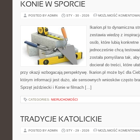
KONIE W SPORCIE
POSTED BY ADMIN
STY - 30 - 2026
MOŻLIWOŚĆ KOMENTOWA
Ikarion.pl to dynamiczna st
zestawia wiedzę z inspiracj
osób, które lubią konkretne
jednocześnie chcą testowa
została pomyślana tak, ab
docierał do treści, które uł
przy okazji wzbogacają perspektywę. Ikarion.pl może być dla Ci
którym informacji jest dużo, ale sensownych wniosków często bra
Sprzęt jeździecki i Konie w filmach […]
CATEGORIES:
NIERUCHOMOŚCI
TRADYCJE KATOLICKIE
POSTED BY ADMIN
STY - 29 - 2026
MOŻLIWOŚĆ KOMENTOWA