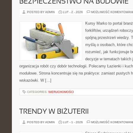
BEZPIECZEŃSTWO NA BUDOWIE
POSTED BY ADMIN
LUT - 2 - 2026
MOŻLIWOŚĆ KOMENTOWAN
Kursy Marko to portal branż
forkliftów, urządzeń roboc
spójną przestrzeń wiedzy. 
myślą o osobach, które chc
rozumieć, jak funkcjonuje 
decyzje w tematach takich 
organizacja robót czy dobór technologii. Polecamy Łazienki i kuch
modułowe. Strona koncentruje się na praktyce: zamiast pustych h
wskazówki. W […]
CATEGORIES:
NIERUCHOMOŚCI
TRENDY W BIŻUTERII
POSTED BY ADMIN
LUT - 1 - 2026
MOŻLIWOŚĆ KOMENTOWAN